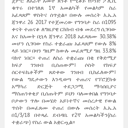
ጀምሮ ለአራት አመት ጸንቶ የሚቆይ የቦንድ ፖሊሲ
ቁጥሩ በተገለጸ 1ኛ አመልካች የመልካም ስራ
አፈጻጸም ዋስትና ሰጥቷል፡፡ በውሉ መሰረት እ.ኤ.አ
ጃንዋሪ 26 2017 የተጀመረው የግንባታ ስራ በ1095
ቀናት ተጠናቆ ለግዜያዊ ርክክብ ብቁ መደረግ ሲገባው
እና ከአመት በኋላ ጃንዋሪ 2018 አፈጻጸሙ 30.38%
መሆን ሲገባው የስራ ተቋራጩ አፈጻጸም የውሉ 8%
ላይ ነበር፡፡ በዛን ግዜም ከውሉ መፈጸሚያ ግዜ 33.8%
ባክኖ ነበር፡፡ ተጠሪ ለስራ ተቋራጩ በቂ የቅድሚያ
ክፍያ ገንዘብ ቢሰጠውም፤ ሶስት የክፍያ
ሰርተፍኬቶችም ጸድቀው ገንዘብ ቢከፈለውም፤
የውል ግዴታውን እንዲወጣ ተጠሪና የፕሮጀክቱ
አማካሪ ድርጅት ተደጋጋሚ ማሳሰቢያና
ማስጠንቀቂያ ቢሰጡትም ይህን ባለመቀበል የግንባታ
ቦታውን ጥሎ በመሄድ አይነተኛና መሰረታዊ የውል
ጥሰት በመፈጸሙ ተጠሪ በውሉ መሰረት እ.ኤ.አ
በ1/3/18 በተጻፈ ደብዳቤ የ2ኛ አመልካችን(ስራ
ተቋራጭ) የስራ ውል አቋርጧል፡፡