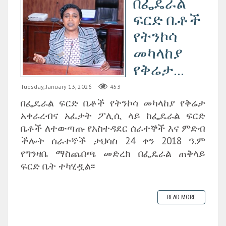
በፌዴራል
ፍርድ ቤቶች
የትንኮሳ
መካላከያ
የቅሬታ...
Tuesday, January 13, 2026
453
በፌዴራል ፍርድ ቤቶች የትንኮሳ መካላከያ የቅሬታ
አቀራረብና አፈታት ፖሊሲ ላይ ከፌዴራል ፍርድ
ቤቶች ለተውጣጡ የአስተዳደር ሰራተኞች እና ምድብ
ችሎት ሰራተኞች ታህሳስ 24 ቀን 2018 ዓ.ም
የግንዛቤ ማስጨበጫ መድረክ በፌዴራል ጠቅላይ
ፍርድ ቤት ተካሂዷል፡፡
READ MORE