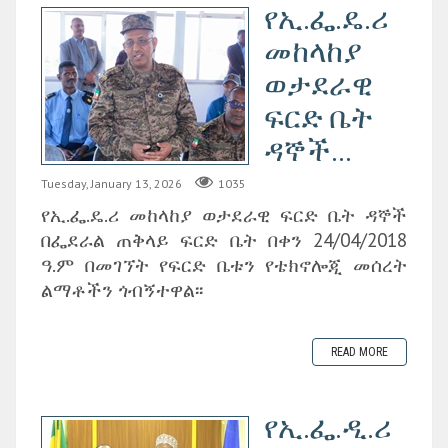
የኢ.ፌ.ዴ.ሪ
መከላከያ
ወታደራዊ
ፍርድ ቤት
ዳኞች...
Tuesday, January 13, 2026
1035
የኢ.ፌ.ዴ.ሪ መከላከያ ወታደራዊ ፍርድ ቤት ዳኞች
በፌደራል ጠቅላይ ፍርድ ቤት በቀን 24/04/2018
ዓ.ም በመገኘት የፍርድ ቤቱን የቴክኖሎጂ መሰረት
ልማቶችን ጎብኝተዋል፡፡
READ MORE
የኢ.ፌ.ዲ.ሪ