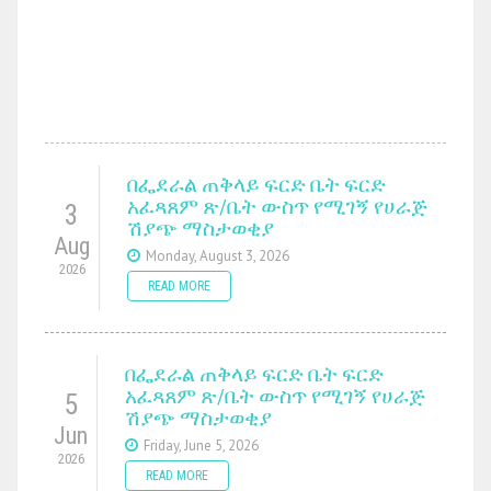
በፌደራል ጠቅላይ ፍርድ ቤት ፍርድ
አፈጻጸም ጽ/ቤት ውስጥ የሚገኝ የሀራጅ
3
ሽያጭ ማስታወቂያ
Aug
Monday, August 3, 2026
2026
READ MORE
በፌደራል ጠቅላይ ፍርድ ቤት ፍርድ
አፈጻጸም ጽ/ቤት ውስጥ የሚገኝ የሀራጅ
5
ሽያጭ ማስታወቂያ
Jun
Friday, June 5, 2026
2026
READ MORE