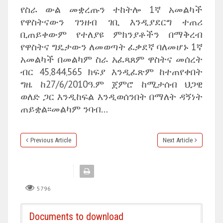
የስራ ውል መቋረጡን ተከትሎ 1ኛ አመልካች
የዋስትናውን ገንዘብ ገቢ እንዲያደርግ ተጠሪ
ቢጠይቀውም የተለያዩ ምክንያቶችን በማቅረብ
የዋስትና ግዴታውን ለመወጣት ፈቃደኛ ባለመሆኑ 1ኛ
አመልካች በመልካም ስራ አፈጻጸም ዋስትና መሰረት
ብር 45‚844‚565 ክፍያ እንዲፈጽም ከተጠየቀበት
ግዜ ከ27/6/2010ዓ.ም ጀምሮ ከሚታሰብ ህጋዊ
ወለድ ጋር እንዲከፍል እንዲወሰንበት በማለት ዳኝነት
ጠይቋል፡፡መልካም ንባብ…
Previous Article
Next Article
5796
Documents to download