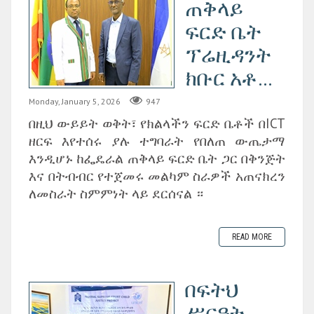
ጠቅላይ
ፍርድ ቤት
ፕሬዚዳንት
ክቡር አቶ...
Monday, January 5, 2026
947
በዚህ ውይይት ወቅት፣ የክልላችን ፍርድ ቤቶች በICT
ዘርፍ እየተሰሩ ያሉ ተግባራት የበለጠ ውጤታማ
እንዲሆኑ ከፌዴራል ጠቅላይ ፍርድ ቤት ጋር በቅንጅት
እና በትብብር የተጀመሩ መልካም ስራዎች አጠናክረን
ለመስራት ስምምነት ላይ ደርሰናል ።
READ MORE
በፍትህ
ሥርዓት