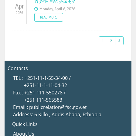
ሽያጭ ማስታወቂያ
Apr
Monday, April 6, 2026
2026
READ MORE
1
2
3
Contacts
TEL : +251-11-1-55-34-00 /
+251-11-1-11-04-32
Fax : +251 111-550278 /
+251 111-565583
Email : publicrelation@fsc.gov.et
Address: 6 Killo , Addis Ababa, Ethiopia
Quick Links
About Us