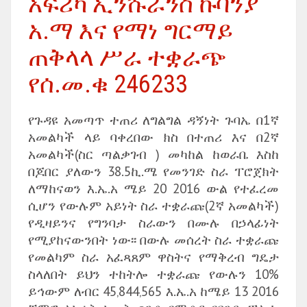
አፍሪካ ኢንሹራንስ ኩባንያ
አ.ማ እና የማነ ግርማይ
ጠቅላላ ሥራ ተቋራጭ
የሰ.መ.ቁ 246233
የጉዳዩ አመጣጥ ተጠሪ ለግልግል ዳኝነት ጉባኤ በ1ኛ
አመልካች ላይ ባቀረበው ክስ በተጠሪ እና በ2ኛ
አመልካች(ስር ጣልቃገብ ) መካከል ከወራቤ እስከ
በጆበር ያለውን 38.5ኪ.ሜ የመንገድ ስራ ፐሮጀክት
ለማከናወን እ.ኤ.አ ሜይ 20 2016 ውል የተፈረመ
ሲሆን የውሉም አይነት ስራ ተቋራጩ(2ኛ አመልካች)
የዲዛይንና የግንባታ ስራውን በሙሉ በኃላፊነት
የሚያከናውንበት ነው፡፡ በውሉ መሰረት ስራ ተቋራጩ
የመልካም ስራ አፈጻጸም ዋስትና የማቅረብ ግዴታ
ስላለበት ይህን ተከትሎ ተቋራጩ የውሉን 10%
ይኅውም ለብር 45‚844‚565 እ.ኤ.አ ከሜይ 13 2016