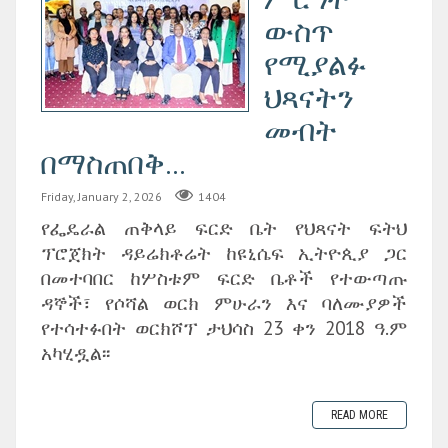
ውስጥ
የሚያልፉ
ህጻናትን
መብት
በማስጠበቅ...
Friday, January 2, 2026
1404
የፌዴራል ጠቅላይ ፍርድ ቤት የህጻናት ፍትህ
ፕሮጀክት ዳይሬክቶሬት ከዩኒሴፍ ኢትዮጲያ ጋር
በመተባበር ከሦስቱም ፍርድ ቤቶች የተውጣጡ
ዳኞች፣ የሶሻል ወርክ ምሁራን እና ባለሙያዎች
የተሳተፉበት ወርክሾፕ ታህሳስ 23 ቀን 2018 ዓ.ም
አካሂዷል፡፡
READ MORE