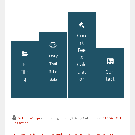
Cou
rt
Fee
Daily
s
E-
Trail
Calc
Filin
ulat
Con
Sche
g
or
tact
dule
Selam Warga
/ Thursday, June 5, 2025
/ Categories:
CASSATION
,
Cassation