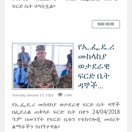
ፍርድ ቤት ተካሂዷል፡፡
READ MORE
የኢ.ፌ.ዴ.ሪ
መከላከያ
ወታደራዊ
ፍርድ ቤት
ዳኞች...
Tuesday, January 13, 2026
1045
የኢ.ፌ.ዴ.ሪ መከላከያ ወታደራዊ ፍርድ ቤት ዳኞች
በፌደራል ጠቅላይ ፍርድ ቤት በቀን 24/04/2018
ዓ.ም በመገኘት የፍርድ ቤቱን የቴክኖሎጂ መሰረት
ልማቶችን ጎብኝተዋል፡፡