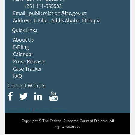
+251 111-565583
Email : publicrelation@fsc.gov.et
Address: 6 Killo , Addis Ababa, Ethiopia
Quick Links
About Us
E-Filing
Calendar
Press Release
Case Tracker
FAQ
Connect With Us
Terms Of Use
|
Privacy Statement
Copyright © The Federal Supreme Court of Ethiopia- All
rights reserved