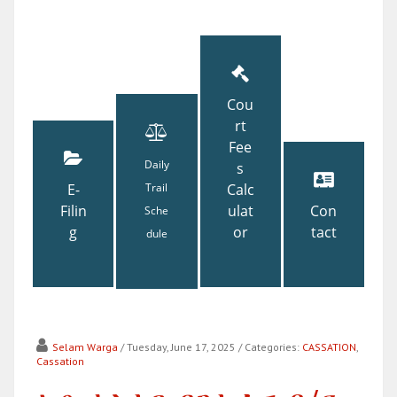
Cou
rt
Fee
Daily
s
E-
Trail
Calc
Filin
ulat
Con
Sche
g
or
tact
dule
Selam Warga
/ Tuesday, June 17, 2025
/ Categories:
CASSATION
,
Cassation