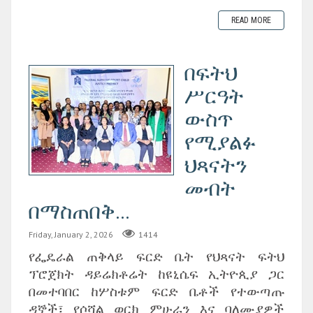
READ MORE
በፍትህ
ሥርዓት
ውስጥ
የሚያልፉ
ህጻናትን
መብት
በማስጠበቅ...
Friday, January 2, 2026
1414
የፌዴራል ጠቅላይ ፍርድ ቤት የህጻናት ፍትህ
ፕሮጀክት ዳይሬክቶሬት ከዩኒሴፍ ኢትዮጲያ ጋር
በመተባበር ከሦስቱም ፍርድ ቤቶች የተውጣጡ
ዳኞች፣ የሶሻል ወርክ ምሁራን እና ባለሙያዎች