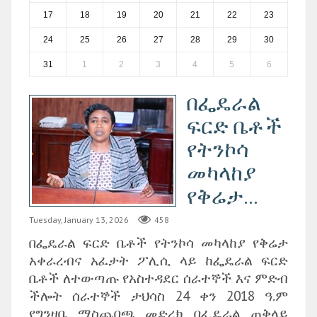
17
18
19
20
21
22
23
24
25
26
27
28
29
30
31
1
2
3
4
5
6
በፌዴራል
ፍርድ ቤቶች
የትንኮሳ
መካላከያ
የቅሬታ...
Tuesday, January 13, 2026
458
በፌዴራል ፍርድ ቤቶች የትንኮሳ መካላከያ የቅሬታ
አቀራረብና አፈታት ፖሊሲ ላይ ከፌዴራል ፍርድ
ቤቶች ለተውጣጡ የአስተዳደር ሰራተኞች እና ምድብ
ችሎት ሰራተኞች ታህሳስ 24 ቀን 2018 ዓ.ም
የግንዛቤ ማስጨበጫ መድረክ በፌዴራል ጠቅላይ