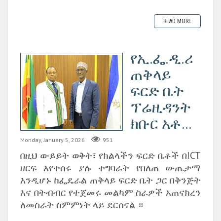
READ MORE
የኢ.ፌ.ዲ.ሪ
ጠቅላይ
ፍርድ ቤት
ፕሬዚዳንት
ክቡር አቶ...
Monday, January 5, 2026
951
በዚህ ውይይት ወቅት፣ የክልላችን ፍርድ ቤቶች በICT
ዘርፍ እየተሰሩ ያሉ ተግባራት የበለጠ ውጤታማ
እንዲሆኑ ከፌዴራል ጠቅላይ ፍርድ ቤት ጋር በቅንጅት
እና በትብብር የተጀመሩ መልካም ስራዎች አጠናክረን
ለመስራት ስምምነት ላይ ደርሰናል ።