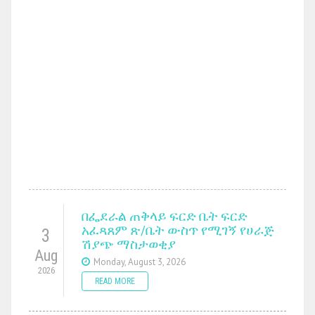
በፌደራል ጠቅላይ ፍርድ ቤት ፍርድ
አፈጻጸም ጽ/ቤት ውስጥ የሚገኝ የሀራጅ
3
ሽያጭ ማስታወቂያ
Aug
Monday, August 3, 2026
2026
READ MORE