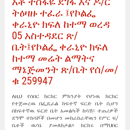
አቶ ተስፋዬ ደገፋ እና ዶ/ር
ትዕዛዙ ተፈራ ፤የኮልፌ
ቀራኒዮ ክፍለ ከተማ ወረዳ
05 አስተዳደር ጽ/
ቤት፤የኮልፌ ቀራኒዮ ክፍለ
ከተማ መሬት ልማትና
ማኔጅመንት ጽ/ቤት የሰ/መ/
ቁ 259947
ለዚህ የሰበር ክርክር ምክንያት የሆነዉ ክርክር
የተጀመረዉ በፌዴራል ከፍተኛ ፍርድ ቤት ሲሆን
በከፍተኛዉ ፍርድ ቤት አመልካች ከሳሽ፣ ተጠሪዎች
ደግሞ ተከሳሾች በመሆን መከራከራቸዉን የሥር ፍ/
ቤቶች ዉሳኔ ያመለክታል፡፡ ክርክሩ በማህበር