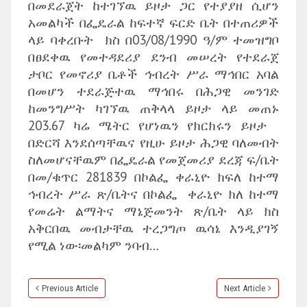
በመደራጀት ከተገኘዉ ይዞታ ጋር የተያያዘ ሲሆን
አመልካች በፌዴራል ከፍተኛ ፍርድ ቤት በተጠሪዎች
ላይ ባቀረቡት ክስ በ03/08/1990 ዓ/ም ተመዝግቦ
በፀደቀዉ የመተዳደሪያ ደንብ መሠረት የተደራጀ
ታቦር የመኖሪያ ቤቶች ኅብረት ሥራ ማኅበር አባል
በመሆን ተደራጅተዉ ማኅበሩ በሕጋዊ መንገድ
ከመንግሥት ካገኘዉ ጠቅላላ ይዞታ ላይ መጠኑ
203.67 ካሬ ሜትር የሆነዉን የክርክሩን ይዞታ
በድርሻ እንደሰጣቸዉና የዚሁ ይዞታ ሕጋዊ ባለመብት
ስለመሆናቸዉም በፌዴራል የመጀመሪያ ደረጃ ፍ/ቤት
በመ/ቁጥር 281839 በኮልፌ ቀራኒዮ ክፍለ ከተማ
ኅብረት ሥራ ጽ/ቤትና በኮልፌ ቀራኒዮ ክለ ከተማ
የመሬት ልማትና ማኔጅመንት ጽ/ቤት ላይ ክስ
አቅርበዉ መብታቸዉ ተረጋግጦ ዉሳኔ እንዲያገኝ
የሚል ነው፡መልካም ንባብ…
Previous Article
Next Article