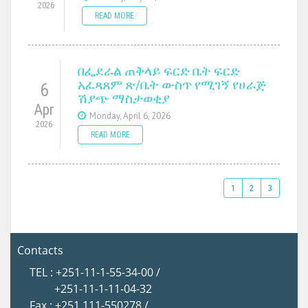
2026
READ MORE
በፌደራል ጠቅላይ ፍርድ ቤት ፍርድ
አፈጻጸም ጽ/ቤት ውስጥ የሚገኝ የሀራጅ
6
ሽያጭ ማስታወቂያ
Apr
Monday, April 6, 2026
2026
READ MORE
1
2
3
Contacts
TEL : +251-11-1-55-34-00 /
+251-11-1-11-04-32
Fax : +251 111-550278 /