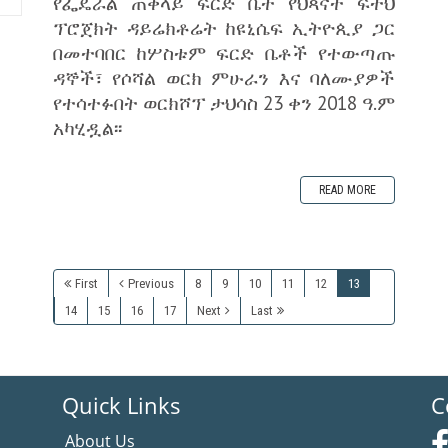
የፌዴራል ጠቅላይ ፍርድ ቤት የህጻናት ፍትህ
ፕሮጀክት ዳይሬክቶሬት ከዩኒሴፍ ኢትዮጲያ ጋር
በመተባበር ከሦስቱም ፍርድ ቤቶች የተውጣጡ
ዳኞች፣ የሶሻል ወርክ ምሁራን እና ባለሙያዎች
የተሳተፉበት ወርክሾፕ ታህሳስ 23 ቀን 2018 ዓ.ም
አካሂዷል፡፡
READ MORE
First
Previous
8
9
10
11
12
13
14
15
16
17
Next
Last
Quick Links
C
About Us