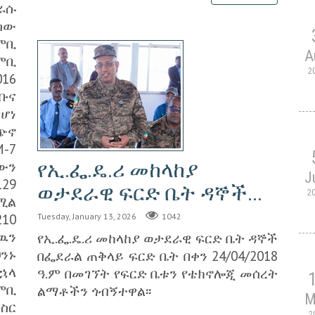
ራሱ
ሰው
ምቢ
A
ምቢ
2
16
ቡና
በሆነ
ጭኖ
-7
የኢ.ፌ.ዴ.ሪ መከላከያ
ውን
J
29
ወታደራዊ ፍርድ ቤት ዳኞች...
2
ሚል
10
Tuesday, January 13, 2026
1042
ዉን
የኢ.ፌ.ዴ.ሪ መከላከያ ወታደራዊ ፍርድ ቤት ዳኞች
ንኑ
በፌደራል ጠቅላይ ፍርድ ቤት በቀን 24/04/2018
ኋላ
ዓ.ም በመገኘት የፍርድ ቤቱን የቴክኖሎጂ መሰረት
ምቢ
ልማቶችን ጎብኝተዋል፡፡
M
 ስር
2