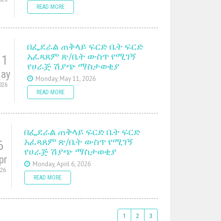
READ MORE
በፌደራል ጠቅላይ ፍርድ ቤት ፍርድ
አፈጻጸም ጽ/ቤት ውስጥ የሚገኝ
11
የሀራጅ ሽያጭ ማስታወቂያ
ay
Monday, May 11, 2026
026
READ MORE
በፌደራል ጠቅላይ ፍርድ ቤት ፍርድ
አፈጻጸም ጽ/ቤት ውስጥ የሚገኝ
6
የሀራጅ ሽያጭ ማስታወቂያ
pr
Monday, April 6, 2026
026
READ MORE
1
2
3