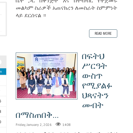
ቤት ጋር በቅንጅት እና በትብብር የተጀመሩ
መልካም ስራዎች አጠናክረን ለመስራት ስምምነት
ላይ ደርሰናል ።
READ MORE
በፍትህ
ሥርዓት
n
ውስጥ
2
የሚያልፉ
9
ህጻናትን
6
መብት
3
በማስጠበቅ...
0
Friday, January 2, 2026
1408
6