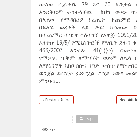
ውለዉ ሲፈተሹ 29 እና 70 ኩንታል 
እንደቅደም ተከተላቸዉ ከህግ ውጭ ጥ
በሌለው የማዳበሪያ ከረጢት ተጨምሮ 
በይለፍ ወረቀት ላይ ጽፎ ከሰጠው በ
በተጨማሪ ተጭኖ ስለተገኘ የአዋጅ 1051/20
አንቀጽ 19/5/ የሚኒስትሮች ም/ቤት ደንብ 
433/2007 አንቀጽ 41(1)(ቀ) በመተላ
የማይገባ ጥቅም ለማግኘት ወይም ለሌላ 
ለማስገኘት አስቦ በቡና ንግድ ውስጥ የማጭበር
ወንጀል ድርጊት ፈጽሟል የሚል ነው፡፡ መል
ምንባብ…
Previous Article
Next Articl
Print
7135