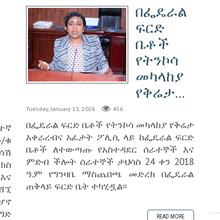
በፌዴራል
ፍርድ
ቤቶች
የትንኮሳ
መካላከያ
የቅሬታ...
Tuesday, January 13, 2026
456
በፌዴራል ፍርድ ቤቶች የትንኮሳ መካላከያ የቅሬታ
ተኛ
አቀራረብና አፈታት ፖሊሲ ላይ ከፌዴራል ፍርድ
መ/ቁ
ቤቶች ለተውጣጡ የአስተዳደር ሰራተኞች እና
ሳሽ
ምድብ ችሎት ሰራተኞች ታህሳስ 24 ቀን 2018
ክስ
ዓ.ም የግንዛቤ ማስጨበጫ መድረክ በፌዴራል
እና
ጠቅላይ ፍርድ ቤት ተካሂዷል፡፡
ሸኚ
ሆኖ
ግድ
READ MORE