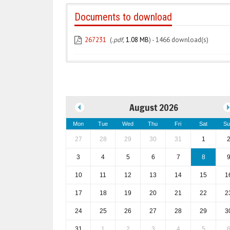
Documents to download
267231
(
.pdf,
1.08 MB
) - 1466 download(s)
August 2026
Mon
Tue
Wed
Thu
Fri
Sat
Su
27
28
29
30
31
1
3
4
5
6
7
8
10
11
12
13
14
15
1
17
18
19
20
21
22
2
24
25
26
27
28
29
3
31
1
2
3
4
5