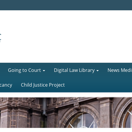
Going to Court
Digital Law Library
News Medi
cancy
Child Justice Project