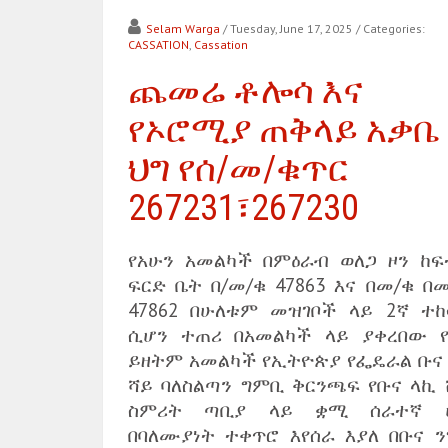
Selam Warga
/ Tuesday, June 17, 2025
/ Categories:
CASSATION
,
Cassation
ጨመሬ ቶሎሳ እና
የኦሮሚያ ጠቅላይ አቃቤ
ህግ የሰ/መ/ቁጥር
267231፣267230
የአሁን አመልካች በምዕራብ ወለጋ ዞን ከፍ
ፍርድ ቤት በ/መ/ቁ 47863 እና በመ/ቁ በ
47862 በሁለቱም መዝገቦች ላይ 2ኛ ተከ
ሲሆን ተጠሪ በአመልካች ላይ ያቀረበው የ
ይዘትም አመልካች የኢትዮጵያ የፌዴራል ቡና 
ሻይ ባለስልጣን ግምቢ ቅርንጫፍ የቡና ላኪ 
ስምሪት ጣቢያ ላይ ቋሚ ሰራተኛ 
በባለሙያነት ተቀጥሮ እየሰራ እያለ በቡና ን