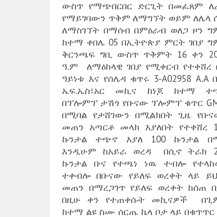
ውስጥ የማጭበርበር ድርጊት በመፈጸም ለ
የማይገባውን ጥቅም ለማግኘት ወይም ለሌላ 
ለማስገኘት በማሰብ በምዕራብ ወለጋ ዞን ግ
ከተማ ቀበሌ 05 በኢትዮጵያ ምርት ገበያ ግ
ቅርንጫፍ ግቢ ውስጥ ጥቅምት 16 ቀን 20
ዓ.ም ለማዕከላዊ ገበያ የሚቀርብ የተቀሸረ 
ዓይነቱ እና የሰሌዳ ቁጥሩ 3-A02958 A.A 
ኤፍ.ኤስ፣አር መኪና ከነጆ ከተማ ተ
በፕሎምፕ ታሽጎ የቡናው ፕሎምፕ ቁጥር GM
በሚባል የታሸገውን በሚልክበት ጊዜ የቡና
መጠን አጣርቶ መላክ እያለበት የተቀሸረ 1
ኩንታል ተጭኖ እያለ 100 ኩንታል በ
እንዲሁም ከአይራ ወረዳ በሲኖ ትራክ 2
ኩንታል ቡና የተጫነ ነዉ ተብሎ የተላከ
ተቀብሎ በቡናው የይለፍ ወረቀት ላይ ይህ
መጠን በማረጋገጥ የይለፍ ወረቀት ከሰጠ በ
በዚሁ ቀን የተጠቀሱት መኪናዎች በጊ
ከተማ ልዩ ስሙ ሰርጤ ኬላ ቦታ ላይ በቁጥጥር