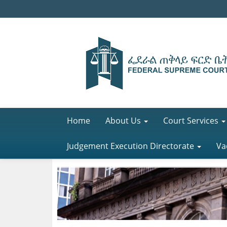
Home
About Us
Court Services
Judgement Execution Directorate
Va