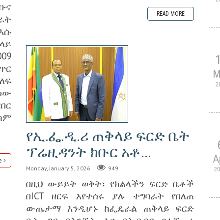
ቡና
READ MORE
ራት
እሱ
ላይ
09
ቁጥር
M
ለፍ
2
ሰው
በር
ካም
የኢ.ፌ.ዲ.ሪ ጠቅላይ ፍርድ ቤት
ፕሬዚዳንት ክቡር አቶ...
A
e
Monday, January 5, 2026
949
2
በዚህ ውይይት ወቅት፣ የክልላችን ፍርድ ቤቶች
በICT ዘርፍ እየተሰሩ ያሉ ተግባራት የበለጠ
ውጤታማ እንዲሆኑ ከፌዴራል ጠቅላይ ፍርድ