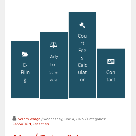
Cou
rt
Fee
Daily
s
E-
Trail
Calc
Filin
ulat
Con
Sche
g
or
tact
dule
Selam Warga
/ Wednesday, June 4, 2025
/ Categories:
CASSATION
,
Cassation