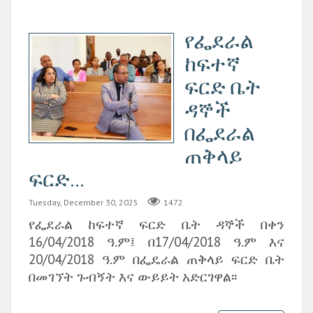
የፌደራል
ከፍተኛ
ፍርድ ቤት
ዳኞች
በፌደራል
ጠቅላይ
ፍርድ...
Tuesday, December 30, 2025
1472
የፌደራል ከፍተኛ ፍርድ ቤት ዳኞች በቀን
16/04/2018 ዓ.ም፤ በ17/04/2018 ዓ.ም እና
20/04/2018 ዓ.ም በፌዴራል ጠቅላይ ፍርድ ቤት
በመገኘት ጉብኝት እና ውይይት አድርገዋል፡፡