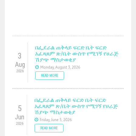
በፌደራል ጠቅላይ ፍርድ ቤት ፍርድ
አፈጻጸም ጽ/ቤት ውስጥ የሚገኝ የሀራጅ
3
ሽያጭ ማስታወቂያ
Aug
Monday, August 3, 2026
2026
READ MORE
በፌደራል ጠቅላይ ፍርድ ቤት ፍርድ
አፈጻጸም ጽ/ቤት ውስጥ የሚገኝ የሀራጅ
5
ሽያጭ ማስታወቂያ
Jun
Friday, June 5, 2026
2026
READ MORE