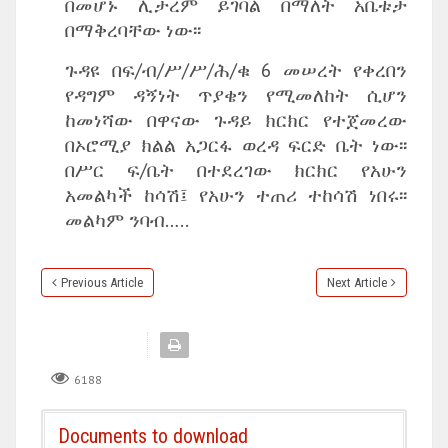
በመሆኑ ሊታረም ይገባል በማለት አቤቱታ
በማቅረባቸው ነው፡፡
ጉዳዩ በፍ/ብ/ሥ/ሥ/ሕ/ቁ 6 መሠረት የቀረበን
የዳግም ዳኝነት ጥያቄን የሚመለከት ሲሆን
ከመነሻው በዋናው ጉዳይ ክርክር የተጀመረው
በኦሮሚያ ክልል አጋርፋ ወረዳ ፍርድ ቤት ነው፡፡
በሥር ፍ/ቤት በተደረገው ክርክር የአሁን
አመልካች ከሳሽ፤ የአሁን ተጠሪ ተከሳሽ ነበሩ፡፡
መልካም ንባብ…..
Previous Article
Next Article
6188
Documents to download