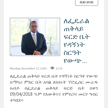
READ MORE
ለፌዴራል
ጠቅላይ
ፍርድ ቤት
የዳኝነት
ስርዓት
የውጭ...
Monday, December 22, 2025
1219
ለፌዴራል ጠቅላይ ፍርድ ቤት የዳኝነት ስርዓት የውጭ
አማካሪ ምክር ቤት አባል ለነበሩት ፕሮፌሰር ሙራዱ
አብዶ በፌደራል ጠቅላይ ፍርድ ቤት በቀን
09/04/2018 ዓ.ም የእውቅናና የምስጋና መርሃ ግብር
ተካሄደ፡፡