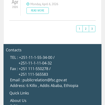
Apr
Monday, April 6, 2026
2026
READ MORE
1
2
3
Contacts
TEL : +251-11-1-55-34-00 /
+251-11-1-11-04-32
Fax : +251 111-550278 /
+251 111-565583
Email : publicrelation@fsc.gov.et
Address: 6 Killo , Addis Ababa, Ethiopia
Quick Links
About Us