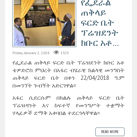
የፌደራል
ጠቅላይ
ፍርድ ቤት
ፕሬዝደንት
ክቡር አቶ...
Friday, January 2, 2026
1325
የፌደራል ጠቅላይ ፍርድ ቤት ፕሬዝደንት ክቡር አቶ
ቴዎድሮስ ምህረት በአፋር ብሄራዊ ክልላዊ መንግስት
ጠቅላይ ፍርድ ቤት በቀን 22/04/2018 ዓ.ም
በመገኘት ጉብኝት አድርገዋል፡፡
አፋር ሲደርሱም በክልሉ ጠቅላይ ፍርድ ቤት
ፕሬዝዳንት እና ከፍተኛ የመንግሥት ተቋማት
ሃላፊዎች ደማቅ አቀባበል ተደርጎላቸዋል፡፡
READ MORE