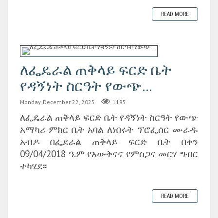
READ MORE
ለፌዴራል ጠቅላይ ፍርድ ቤት
የዳኝነት ስርዓት የውጭ...
Monday, December 22, 2025
1185
ለፌዴራል ጠቅላይ ፍርድ ቤት የዳኝነት ስርዓት የውጭ
አማካሪ ምክር ቤት አባል ለነበሩት ፕሮፌሰር ሙራዱ
አብዶ በፌደራል ጠቅላይ ፍርድ ቤት በቀን
09/04/2018 ዓ.ም የእውቅናና የምስጋና መርሃ ግብር
ተካሄደ፡፡
READ MORE