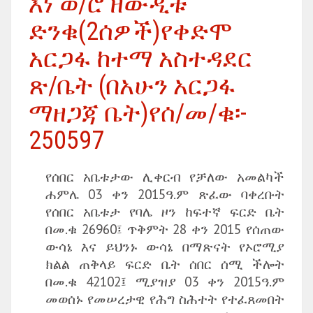
እነ ወ/ሮ ዘውዲቱ
ድንቁ(2ሰዎች)የቀድሞ
አርጋፋ ከተማ አስተዳደር
ጽ/ቤት (በአሁን አርጋፋ
ማዘጋጃ ቤት)የሰ/መ/ቁ፡-
250597
የሰበር አቤቱታው ሊቀርብ የቻለው አመልካች
ሐምሌ 03 ቀን 2015ዓ.ም ጽፈው ባቀረቡት
የሰበር አቤቱታ የባሌ ዞን ከፍተኛ ፍርድ ቤት
በመ.ቁ 26960፤ ጥቅምት 28 ቀን 2015 የሰጠው
ውሳኔ እና ይህንኑ ውሳኔ በማጽናት የኦሮሚያ
ክልል ጠቅላይ ፍርድ ቤት ሰበር ሰሚ ችሎት
በመ.ቁ 42102፤ ሚያዝያ 03 ቀን 2015ዓ.ም
መወሰኑ የመሠረታዊ የሕግ ስሕተት የተፈጸመበት