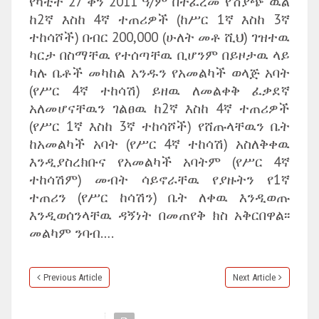
የካቲት 27 ቀን 2011 ዓ/ም በተፈረመ የሽያጭ ዉል
ከ2ኛ እስከ 4ኛ ተጠሪዎች (ከሥር 1ኛ እስከ 3ኛ
ተከሳሾች) በብር 200,000 (ሁለት መቶ ሺህ) ገዝተዉ
ካርታ በስማቸዉ የተሰጣቸዉ ቢሆንም በይዞታዉ ላይ
ካሉ ቤቶች መካከል አንዱን የአመልካች ወላጅ አባት
(የሥር 4ኛ ተከሳሽ) ይዘዉ ለመልቀቅ ፈቃደኛ
አለመሆናቸዉን ገልፀዉ ከ2ኛ እስከ 4ኛ ተጠሪዎች
(የሥር 1ኛ እስከ 3ኛ ተከሳሾች) የሸጡላቸዉን ቤት
ከአመልካች አባት (የሥር 4ኛ ተከሳሽ) አስለቅቀዉ
እንዲያስረክቡና የአመልካች አባትም (የሥር 4ኛ
ተከሳሽም) መብት ሳይኖራቸዉ የያዙትን የ1ኛ
ተጠሪን (የሥር ከሳሽን) ቤት ለቀዉ እንዲወጡ
እንዲወሰንላቸዉ ዳኝነት በመጠየቅ ክስ አቅርበዋል፡፡
መልካም ንባብ….
Previous Article
Next Article