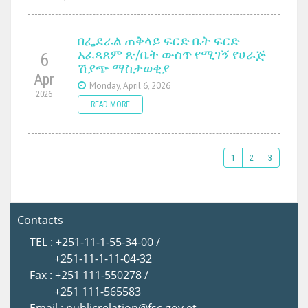
በፌደራል ጠቅላይ ፍርድ ቤት ፍርድ
አፈጻጸም ጽ/ቤት ውስጥ የሚገኝ የሀራጅ
6
ሽያጭ ማስታወቂያ
Apr
Monday, April 6, 2026
2026
READ MORE
1
2
3
Contacts
TEL : +251-11-1-55-34-00 /
+251-11-1-11-04-32
Fax : +251 111-550278 /
+251 111-565583
Email : publicrelation@fsc.gov.et