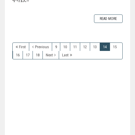
READ MORE
First
Previous
9
10
11
12
13
14
15
16
17
18
Next
Last