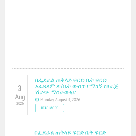
በፌደራል ጠቅላይ ፍርድ ቤት ፍርድ
አፈጻጸም ጽ/ቤት ውስጥ የሚገኝ የሀራጅ
3
ሽያጭ ማስታወቂያ
Aug
Monday, August 3, 2026
2026
READ MORE
በፌደራል ጠቅላይ ፍርድ ቤት ፍርድ