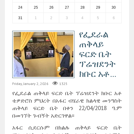
24
25
26
27
28
29
30
31
1
2
3
4
5
6
የፌደራል
ጠቅላይ
ፍርድ ቤት
ፕሬዝደንት
ክቡር አቶ...
Friday, January 2, 2026
1325
የፌደራል ጠቅላይ ፍርድ ቤት ፕሬዝደንት ክቡር አቶ
ቴዎድሮስ ምህረት በአፋር ብሄራዊ ክልላዊ መንግስት
ጠቅላይ ፍርድ ቤት በቀን 22/04/2018 ዓ.ም
በመገኘት ጉብኝት አድርገዋል፡፡
አፋር ሲደርሱም በክልሉ ጠቅላይ ፍርድ ቤት