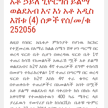
አቶ ኃይለ ጊዮርግስ ይልማ
ወልደአብ እና እነ አቶ አዲስ
እሸቱ (4) ሰዎች የሰ/መ/ቁ
252056
ለዚህ የሰበር አቤቱታ ምክንያት የሆነዉ ክርክር
የተጀመረዉ በአማራ ክልል ሰሜን ሸዋ ዞን ጣርማ በር
ወረዳ ፍርድ ቤት ሲሆን በወረዳዉ ፍርድ ቤት 1ኛ
ተጠሪ ከሳሽ የአመልካች አዉራሽ ሟች አቶ ይልማ
ወልደአብና ከ2ኛ እስከ 4ኛ ተጠሪዎች ደግሞ ተከሳሽ
በመሆን ተከራክረዋል፡፡ 1ኛ ተጠሪ በጣርማ በር ወረዳ
ፍርድ ቤት ከ2ኛ እስከ 4ኛ ተራ ቁጥር ላይ
በተጠቀሱት ተጠሪዎችና በአመልካች አባት በሟች
አቶ ይልማ ወልደአብ ላይ ባቀረቡት ክስ በክሱ ላይ
አዋሳኞቹ የተመለከተዉን 400 ካሬ ሜትር ላይ
ያረፈዉን የመኖሪያ ቤት ከነሰርቪስ ቤቶቹ ጭምር