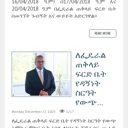
16/04/2018 ዓ.ም፤ በ17/04/2018 ዓ.ም እና
20/04/2018 ዓ.ም በፌዴራል ጠቅላይ ፍርድ ቤት
በመገኘት ጉብኝት እና ውይይት አድርገዋል፡፡
READ MORE
ለፌዴራል
ጠቅላይ
ፍርድ ቤት
የዳኝነት
ስርዓት
የውጭ...
Monday, December 22, 2025
1217
ለፌዴራል ጠቅላይ ፍርድ ቤት የዳኝነት ስርዓት የውጭ
አማካሪ ምክር ቤት አባል ለነበሩት ፕሮፌሰር ሙራዱ