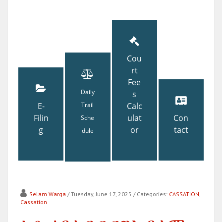
Cou
rt
Fee
Daily
s
E-
Trail
Calc
Filin
ulat
Con
Sche
g
or
tact
dule
Selam Warga
/ Tuesday, June 17, 2025
/ Categories:
CASSATION
,
Cassation