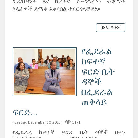
ፕሬዝዳንት እና ከፍተኛ የመንግሥት ተቋማት
ሃላፊዎች ደማቅ አቀባበል ተደርጎላቸዋል፡፡
READ MORE
የፌደራል
ከፍተኛ
ፍርድ ቤት
ዳኞች
በፌደራል
ጠቅላይ
ፍርድ...
Tuesday, December 30, 2025
1471
የፌደራል ከፍተኛ ፍርድ ቤት ዳኞች በቀን