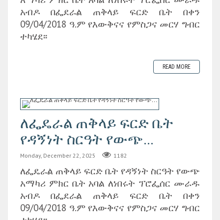
አብዶ በፌደራል ጠቅላይ ፍርድ ቤት በቀን
09/04/2018 ዓ.ም የእውቅናና የምስጋና መርሃ ግብር
ተካሄደ፡፡
READ MORE
ለፌዴራል ጠቅላይ ፍርድ ቤት
የዳኝነት ስርዓት የውጭ...
Monday, December 22, 2025
1182
ለፌዴራል ጠቅላይ ፍርድ ቤት የዳኝነት ስርዓት የውጭ
አማካሪ ምክር ቤት አባል ለነበሩት ፕሮፌሰር ሙራዱ
አብዶ በፌደራል ጠቅላይ ፍርድ ቤት በቀን
09/04/2018 ዓ.ም የእውቅናና የምስጋና መርሃ ግብር
ተካሄደ፡፡