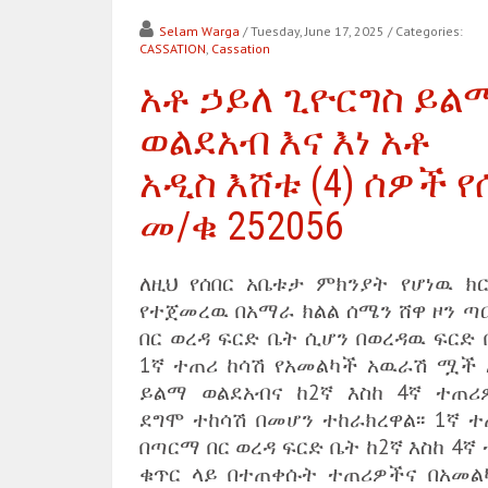
Selam Warga
/ Tuesday, June 17, 2025
/ Categories:
CASSATION
,
Cassation
አቶ ኃይለ ጊዮርግስ ይል
ወልደአብ እና እነ አቶ
አዲስ እሸቱ (4) ሰዎች የ
መ/ቁ 252056
ለዚህ የሰበር አቤቱታ ምክንያት የሆነዉ ክር
የተጀመረዉ በአማራ ክልል ሰሜን ሸዋ ዞን ጣ
በር ወረዳ ፍርድ ቤት ሲሆን በወረዳዉ ፍርድ 
1ኛ ተጠሪ ከሳሽ የአመልካች አዉራሽ ሟች 
ይልማ ወልደአብና ከ2ኛ እስከ 4ኛ ተጠሪ
ደግሞ ተከሳሽ በመሆን ተከራክረዋል፡፡ 1ኛ ተ
በጣርማ በር ወረዳ ፍርድ ቤት ከ2ኛ እስከ 4ኛ
ቁጥር ላይ በተጠቀሱት ተጠሪዎችና በአመል