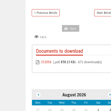
Previous Article
Next Articl
Print
5825
Documents to download
252056
(
.pdf,
838.15 KB
) - 671 download(s)
August 2026
Mon
Tue
Wed
Thu
Fri
Sat
Su
27
28
29
30
31
1