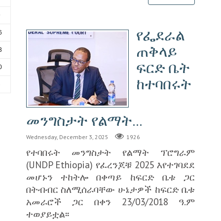
9
የፌደራል
6
ጠቅላይ
3
ፍርድ ቤት
0
ከተባበሩት
6
መንግስታት የልማት...
Wednesday, December 3, 2025
1926
የተባበሩት መንግስታት የልማት ፕሮግራም
(UNDP Ethiopia) የፈረንጆቹ 2025 እየተገባደደ
መሆኑን ተከትሎ በቀጣይ ከፍርድ ቤቱ ጋር
በትብብር ስለሚሰራባቸው ሁኔታዎች ከፍርድ ቤቱ
አመራሮች ጋር በቀን 23/03/2018 ዓ.ም
ተወያይቷል፡፡