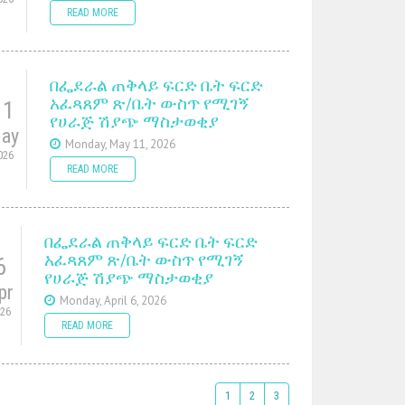
READ MORE
በፌደራል ጠቅላይ ፍርድ ቤት ፍርድ
አፈጻጸም ጽ/ቤት ውስጥ የሚገኝ
11
የሀራጅ ሽያጭ ማስታወቂያ
ay
Monday, May 11, 2026
026
READ MORE
በፌደራል ጠቅላይ ፍርድ ቤት ፍርድ
አፈጻጸም ጽ/ቤት ውስጥ የሚገኝ
6
የሀራጅ ሽያጭ ማስታወቂያ
pr
Monday, April 6, 2026
026
READ MORE
1
2
3