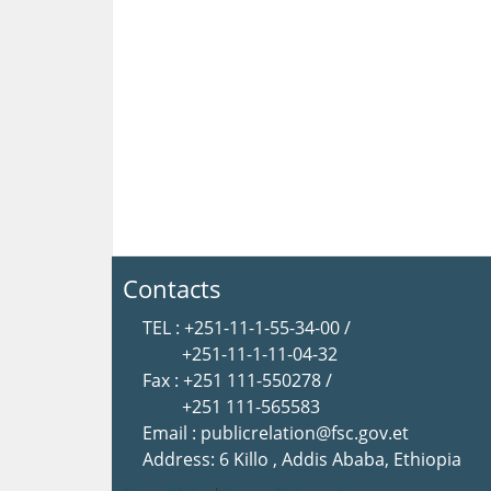
Contacts
TEL : +251-11-1-55-34-00 /
+251-11-1-11-04-32
Fax : +251 111-550278 /
+251 111-565583
Email : publicrelation@fsc.gov.et
Address: 6 Killo , Addis Ababa, Ethiopia