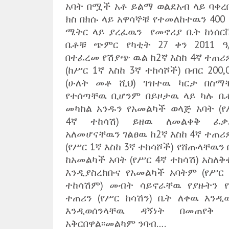
አባት በሟች አቶ ይልማ ወልደአብ ላይ ባቀረ
ክስ በክሱ ላይ አዋሳኞቹ የተመለከተዉን 400
ሜትር ላይ ያረፈዉን የመኖሪያ ቤት ከነሰር
ቤቶቹ ጭምር የካቲት 27 ቀን 2011 ዓ
በተፈረመ የሽያጭ ዉል ከ2ኛ እስከ 4ኛ ተጠሪ
(ከሥር 1ኛ እስከ 3ኛ ተከሳሾች) በብር 200,
(ሁለት መቶ ሺህ) ገዝተዉ ካርታ በስማ
የተሰጣቸዉ ቢሆንም በይዞታዉ ላይ ካሉ ቤ
መካከል አንዱን የአመልካች ወላጅ አባት (የ
4ኛ ተከሳሽ) ይዘዉ ለመልቀቅ ፈቃ
አለመሆናቸዉን ገልፀዉ ከ2ኛ እስከ 4ኛ ተጠሪ
(የሥር 1ኛ እስከ 3ኛ ተከሳሾች) የሸጡላቸዉን
ከአመልካች አባት (የሥር 4ኛ ተከሳሽ) አስለ
እንዲያስረክቡና የአመልካች አባትም (የሥር 
ተከሳሽም) መብት ሳይኖራቸዉ የያዙትን የ
ተጠሪን (የሥር ከሳሽን) ቤት ለቀዉ እንዲ
እንዲወሰንላቸዉ ዳኝነት በመጠየቅ 
አቅርበዋል፡፡መልካም ንባብ….