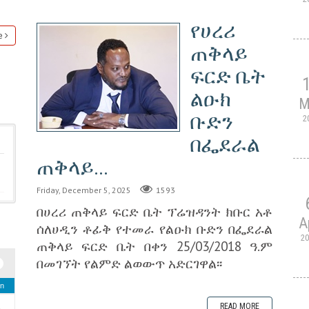
የሀረሪ
e
ጠቅላይ
ፍርድ ቤት
ልዑክ
M
ቡድን
2
በፌደራል
ጠቅላይ...
Friday, December 5, 2025
1593
በሀረሪ ጠቅላይ ፍርድ ቤት ፕሬዝዳንት ክቡር አቶ
A
ሰለሀዲን ቶፊቅ የተመራ የልዑክ ቡድን በፌደራል
2
ጠቅላይ ፍርድ ቤት በቀን 25/03/2018 ዓ.ም
በመገኘት የልምድ ልወውጥ አድርገዋል፡፡
n
READ MORE
2