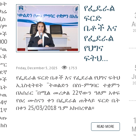
ቡት
የፌዴራል
 ካሬ
ፍርድ
ቪስ
A
ቤቶች እና
/ም
2
ዎች
የፌደራል
000
የህግና
ቸዉ
ፍትህ...
ቶች
ሥር
Friday, December 5, 2025
1753
ደኛ
J
የፌዴራል ፍርድ ቤቶች እና የፌደራል የህግና ፍትህ
ዎች
2
ኢኒስቲትዩት “ትወልድን በስነ-ምግባር ተቋምን
 ቤት
በአሰራር ”በሚል መሪቃል 22ኛውን ዓለም አቀፍ
ቅቀዉ
የፀረ ሙስናን ቀን በፌደራል ጠቅላይ ፍርድ ቤት
4ኛ
በቀን 25/03/2018 ዓ.ም አክብረዋል፡፡
1ኛ
ወጡ
ክስ
READ MORE
M
2