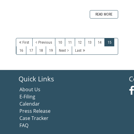
READ MORE
First
Previous
10
11
12
13
14
15
16
17
18
19
Next
Last
Quick Links
C
About Us
E-Filing
Calendar
Press Release
Case Tracker
FAQ