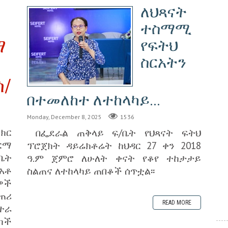
ለህጻናት
ተስማሚ
ማ
የፍትህ
ስርአትን
ሰ/
በተመለከተ ለተከላካይ...
Monday, December 8, 2025
1536
ክር
በፌደራል ጠቅላይ ፍ/ቤት የህጻናት ፍትህ
ርማ
ፕሮጀክት ዳይሬክቶሬት ከህዳር 27 ቀን 2018
ቤት
ዓ.ም ጀምሮ ለሁለት ቀናት የቆየ ተከታታይ
አቶ
ስልጠና ለተከላካይ ጠበቆች ሰጥቷል፡፡
ዎች
ጠሪ
READ MORE
 ተራ
ካች