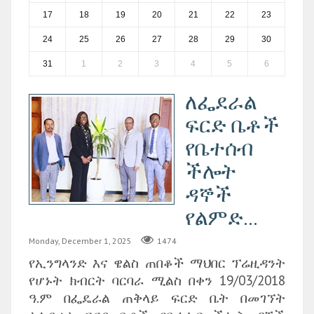
17
18
19
20
21
22
23
24
25
26
27
28
29
30
31
1
2
3
4
5
6
ለፌደራል
ፍርድ ቤቶች
የቤተሰብ
ችሎት
ዳኞች
የልምድ...
Monday, December 1, 2025
1474
የኢንግላንድ እና ዌልስ ጠበቆች ማህበር ፕሬዚዳንት
የሆኑት ክብርት ባርባራ ሚልስ በቀን 19/03/2018
ዓ.ም በፌዴራል ጠቅላይ ፍርድ ቤት በመገኘት