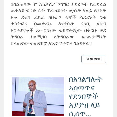
በስልጠናው የማጠቃለያ ንግግር ያደረጉት የፌደራል
ጠቅላይ ፍርድ ቤት ፕሬዝደንት ጽ/ቤት ሃላፊ የሆኑት
አቶ ድሪባ ፈዬራ ክቡራን ዳኞች ላደረጉት ንቁ
ተሳትፎና በመድረኩ ለተነሱት ገንቢ ሀሳብ
አስተያየቶች አመስግነው ቴክኖሎጂው በቅርቡ ወደ
ትግበራ ስለሚገባ ለትግበራው ውጤታማነት
ስልጠናው ተጠናክሮ እንደሚቀጥል ገልጸዋል።
READ MORE
በአገልግሎት
አሰጣጥና
የደንበኞች
አያያዝ ላይ
ሲሰጥ...