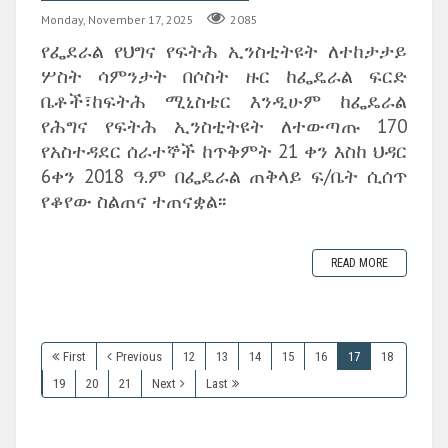
Monday, November 17, 2025
2085
የፌደራል የህግና የፍትሕ ኢንስቲትዩት ለተከታታይ
ሦስት ሳምንታት በሶስት ዙር ከፌዴራል ፍርድ
ቤቶች፣ከፍትሕ ሚኒስቴር እንዲሁም ከፌዴራል
የሕግና የፍትሕ ኢንስቲትዩት ለተውጣጡ 170
የአስተዳደር ሰራተኞች ከጥቅምት 21 ቀን እስከ ህዳር
6ቀን 2018 ዓ.ም በፌዴራል ጠቅላይ ፍ/ቤት ሲሰጥ
የቆየው ስልጠና ተጠናቋል፡፡
READ MORE
First
Previous
12
13
14
15
16
17
18
19
20
21
Next
Last