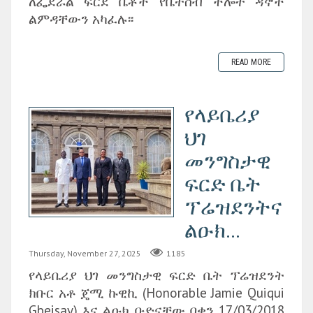
ለፌደራል ፍርደ ቤቶች የቤተሰብ ችሎት ዳኞች
ልምዳቸውን አካፈሉ፡፡
READ MORE
የላይቤሪያ
ህገ
መንግስታዊ
ፍርድ ቤት
ፕሬዝደንትና
ልዑክ...
Thursday, November 27, 2025
1185
የላይቤሪያ ህገ መንግስታዊ ፍርድ ቤት ፕሬዝደንት
ክቡር አቶ ጄሚ ኩዊኪ (Honorable Jamie Quiqui
Gbeisay) እና ልዑክ ቡድናቸው በቀን 17/03/2018