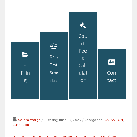
Cou
rt
Fee
Daily
s
E-
Trail
Calc
Filin
ulat
Con
Sche
g
or
tact
dule
Selam Warga
/ Tuesday, June 17, 2025
/ Categories:
CASSATION
,
Cassation