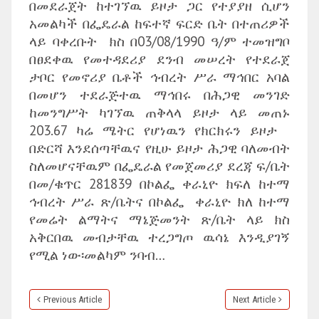
በመደራጀት ከተገኘዉ ይዞታ ጋር የተያያዘ ሲሆን
አመልካች በፌዴራል ከፍተኛ ፍርድ ቤት በተጠሪዎች
ላይ ባቀረቡት ክስ በ03/08/1990 ዓ/ም ተመዝግቦ
በፀደቀዉ የመተዳደሪያ ደንብ መሠረት የተደራጀ
ታቦር የመኖሪያ ቤቶች ኅብረት ሥራ ማኅበር አባል
በመሆን ተደራጅተዉ ማኅበሩ በሕጋዊ መንገድ
ከመንግሥት ካገኘዉ ጠቅላላ ይዞታ ላይ መጠኑ
203.67 ካሬ ሜትር የሆነዉን የክርክሩን ይዞታ
በድርሻ እንደሰጣቸዉና የዚሁ ይዞታ ሕጋዊ ባለመብት
ስለመሆናቸዉም በፌዴራል የመጀመሪያ ደረጃ ፍ/ቤት
በመ/ቁጥር 281839 በኮልፌ ቀራኒዮ ክፍለ ከተማ
ኅብረት ሥራ ጽ/ቤትና በኮልፌ ቀራኒዮ ክለ ከተማ
የመሬት ልማትና ማኔጅመንት ጽ/ቤት ላይ ክስ
አቅርበዉ መብታቸዉ ተረጋግጦ ዉሳኔ እንዲያገኝ
የሚል ነው፡መልካም ንባብ…
Previous Article
Next Article