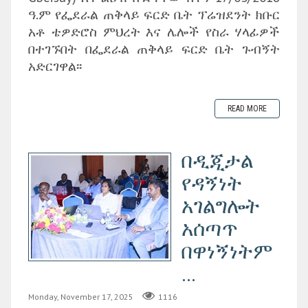
ዓ.ም የፌደራል ጠቅላይ ፍርድ ቤት ፕሬዝደንት ክቡር
አቶ ቴዎድሮስ ምህረት እና ሌሎች የስራ ሃላፊዎች
በተገኙበት በፌደራል ጠቅላይ ፍርድ ቤት ጉብኝት
አድርገዋል፡፡
READ MORE
በዲጂታል
የዳኝነት
አገልግሎት
አሰጣጥ
በዋነኝነትም
...
Monday, November 17, 2025
1116