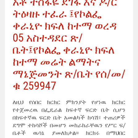
አቶ ተስፋዬ ደገፋ እና ዶ/ር
ትዕዛዙ ተፈራ ፤የኮልፌ
ቀራኒዮ ክፍለ ከተማ ወረዳ
05 አስተዳደር ጽ/
ቤት፤የኮልፌ ቀራኒዮ ክፍለ
ከተማ መሬት ልማትና
ማኔጅመንት ጽ/ቤት የሰ/መ/
ቁ 259947
ለዚህ የሰበር ክርክር ምክንያት የሆነዉ ክርክር
የተጀመረዉ በፌዴራል ከፍተኛ ፍርድ ቤት ሲሆን
በከፍተኛዉ ፍርድ ቤት አመልካች ከሳሽ፣ ተጠሪዎች
ደግሞ ተከሳሾች በመሆን መከራከራቸዉን የሥር ፍ/
ቤቶች ዉሳኔ ያመለክታል፡፡ ክርክሩ በማህበር