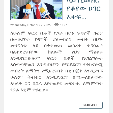
የቆየው ሀገር
አቀፍ...
Wednesday, October 22, 2025
1897
ለሁሉም ፍርድ ቤቶች የጋራ በሆኑ ጉዳዮች ዙሪያ
በመወያየት የዳኞች ያለመከሰስ መብት በህገ-
መንግስቱ ላይ በተቀመጠ መሰረት ተግባራዊ
ባልተደረገባቸው ክልሎች የህግ ማዕቀፍ
እንዲኖር፣ሁሉም ፍርድ ቤቶች የአገልግሎት
አሰጣጣቸዉን እንዲያዘምኑ የሚያደርግ የቴክኖሎጂ
መሰረት ልማትን የሚዘረጉበት በቂ በጀት እንዲያገኙ
ሁሉም ትብብር እንዲያደርግ ከሚመለከታቸው
አካላት ጋር በጋራ እየተወያዩ መፍትሔ ለማምጣት
የጋራ አቋም ተይዟል፡፡
READ MORE