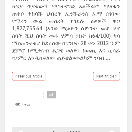
ክፍያ ጥያቄውን ማስተናገድ አልችልም ማለቱን
ጠቅሶ ተከሳሹ ህብረት ኢንሹራንስ አ.ማ በገባው
የማሪን ውል መሰረት የጎደሉ ዕቃዎች ዋጋ
1,827,753.64 (አንድ ሚልዮን ስምንት መቶ ሃያ
ሰባት ሺህ ሰባት መቶ ሃምሳ ሶስት ከ64/100) ካሳ
ማስጠንቀቂያ ከደረሰው ከግንቦት 28 ቀን 2012 ዓ.ም
ጀምሮ ከሚታሰብ ሕጋዊ ወለድ፤ ከወጪ እና ኪሳራ
ጭምር እንዲከፍለው ጠይቋል፡፡መልካም ንባብ….
Previous Article
Next Article
5934