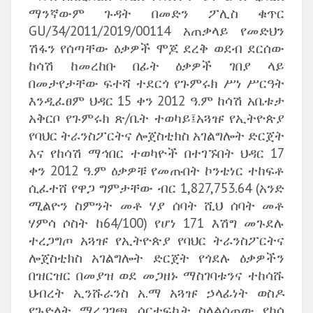
ማንኛውም ጉዳት በመድን ፖሊስ ቁጥር
GU/34/2011/2019/00114 አጠቃላይ የመድህን
ሽፋን የሰጣቸው ዕቃዎች ሞጆ ደረቅ ወደብ ደርሰው
ከሳሽ ከመረከቡ በፊት ዕቃዎች ገበያ ላይ
በመታየታቸው ፍተሻ ተደርጎ የጉምሩክ ሥነ ሥርዓት
እንዲፈፀም ህዳር 15 ቀን 2012 ዓ.ም ከሳሽ አቤቱታ
አቅርቦ የጉምሩክ ጽ/ቤት ተወካይ፤አጓዡ የኢትዮጵያ
የባህር ትራንስፖርትና ሎጀስቲክስ አገልግሎት ድርጀት
እና የከሳሽ ማኅበር ተወካዮች በተገኙበት ህዳር 17
ቀን 2012 ዓ.ም ዕቃዎቹ የመጡበት ኮንቴነር ተከፍቶ
ሲፈተሸ የዋጋ ግምታቸው ብር 1,827,753.64 (አንድ
ሚልዮን ስምንት መቶ ሃያ ሰባት ሺህ ሰባት መቶ
ሃምሳ ሶስት ከ64/100) የሆነ 171 እሽግ መጉደሉ
ተረጋግጦ አጓዡ የኢትዮጵያ የባህር ትራንስፖርትና
ሎጀስቲክስ አገልግሎት ድርጀት የጎደሉ ዕቃዎችን
በዝርዝር በመያዝ ወደ መጋዘኑ ማስገባቱንና ተከሳሹ
ህብረት ኢንሹራንስ አ.ማ አጓዡ ኃላፊነት ወስዶ
የጉድለት ማረጋገጫ ሰርተፍኬት ስላልሰጠው የካሳ