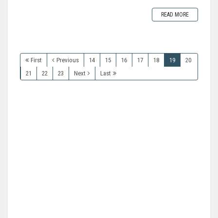
READ MORE
First
Previous
14
15
16
17
18
19
20
21
22
23
Next
Last