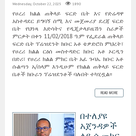
Wednesday, October 22, 2025
1890
የሀረሪ ክልል ጠቅላይ ፍርድ ቤት እና የድሬዳዋ
አስተዳደር ይግባኝ ሰሚ እና መጀመሪያ ደረጃ ፍርድ
ቤት የህንጻ እድሳትና የዲጂታላይዜሽን ስራዎች
ምርቃት በቀን 11/02/2018 ዓ.ም የፌደራል ጠቅላይ
ፍርድ ቤት ፕሬዝደንት ክቡር አቶ ቴዎድሮስ ምህረት፣
የሀረሪ ክልል ርዕሰ መስተዳድር ክቡር አቶ ኦርዲን
በድሪ፣ የሀረሪ ክልል ምክር ቤት አፈ ጉባኤ ክቡር አቶ
ሱልጣን አ/ሰላም እንዲሁም የክልል ጠቅላይ ፍርድ
ቤቶች ክቡራን ፕሬዝደንቶች ባሉበት ተካሂዷል፡፡
READ MORE
በተለያዩ
አጀንዳዎች
ላይ ሲመክር