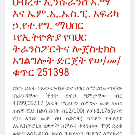
ህብረት ኢንሹራንስ አ.ማ
እና ኤም.ኢ.ኤስ.ፒ. አፍሪካ
ኃ.የተ.የግ. ማህበር
፤የኢትዮጵያ የባህር
ትራንስፖርትና ሎጀስቲክስ
አገልግሎት ድርጀት የሠ/መ/
ቁጥር 251398
የክሱ ይዘት በአጭሩ፡- ከቻይና ሀገር ለሚያስመጣቸው
ብራንዳቸው ችንት የዋጋ ግምታቸው ብር
4,899,067.12 (አራት ሚልዮን ስምንት መቶ ዘጠና
ዘጠኝ ሺህ ስልሳ ሰባት ከ12/100) የሆኑ1,176(አንድ
ሺህ አንድ መቶ ሰባ ስድስት) ካርቶን የተለያዩ
የኤሌክትሮኒክ ዕቃዎች ከቻይና ተጓጉዘው ሞጆ ደረቅ
ወደብ እስኪደርሱ ድረስ ጉድለትን ጭምሮ ለሚደረስ