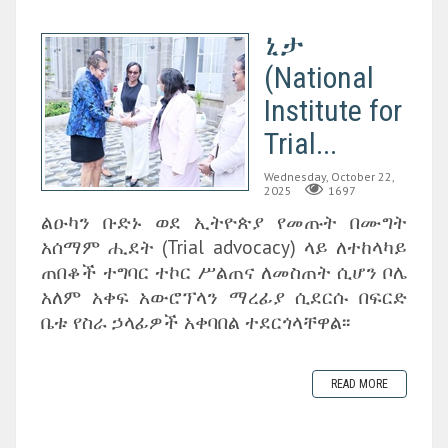
ኒታ
(National
Institute for
Trial...
Wednesday, October 22,
2025
1697
ልዑካን ቡድኑ ወደ ኢትዮጵያ የመጡት በሙግት
አሰማም ሒደት (Trial advocacy) ላይ ለተከላካይ
ጠበቆች ተግባር ተኮር ሥልጠና ለመስጠት ሲሆን ቦሌ
አለም አቀፍ አውሮፕላን ማረፊያ ሲደርሱ በፍርድ
ቤቱ የስራ ኃላፊዎች አቀባበል ተደርጎላቸዋል፡፡
READ MORE