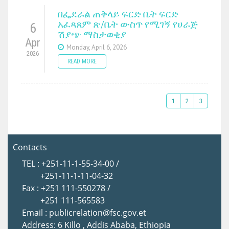
በፌደራል ጠቅላይ ፍርድ ቤት ፍርድ
አፈጻጸም ጽ/ቤት ውስጥ የሚገኝ የሀራጅ
6
ሽያጭ ማስታወቂያ
Apr
Monday, April 6, 2026
2026
READ MORE
1
2
3
Contacts
TEL : +251-11-1-55-34-00 /
+251-11-1-11-04-32
Fax : +251 111-550278 /
+251 111-565583
Email : publicrelation@fsc.gov.et
Address: 6 Killo , Addis Ababa, Ethiopia