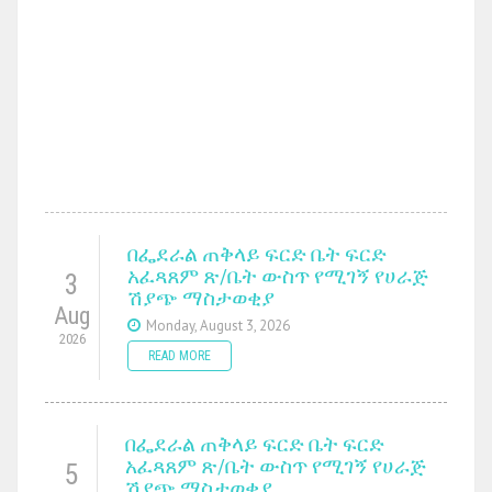
በፌደራል ጠቅላይ ፍርድ ቤት ፍርድ
አፈጻጸም ጽ/ቤት ውስጥ የሚገኝ የሀራጅ
3
ሽያጭ ማስታወቂያ
Aug
Monday, August 3, 2026
2026
READ MORE
በፌደራል ጠቅላይ ፍርድ ቤት ፍርድ
አፈጻጸም ጽ/ቤት ውስጥ የሚገኝ የሀራጅ
5
ሽያጭ ማስታወቂያ