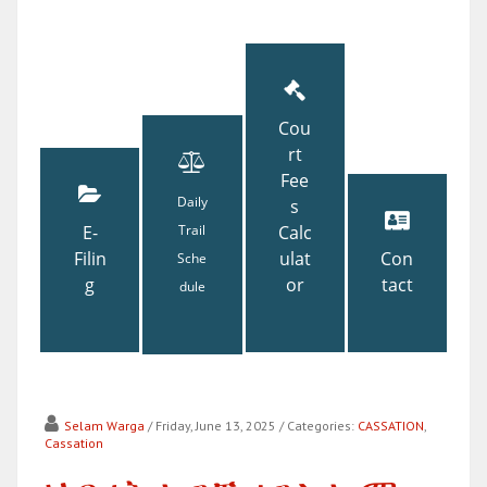
Cou
rt
Fee
Daily
s
E-
Trail
Calc
Filin
ulat
Con
Sche
g
or
tact
dule
Selam Warga
/ Friday, June 13, 2025
/ Categories:
CASSATION
,
Cassation