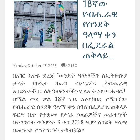
18ኛው
የብሔራዊ
የሰንደቅ
ዓላማ ቀን
በፌደራል
ጠቅላይ...
Monday, October 13, 2025
2150
በአገር አቀፍ ደረጃ "ሠንደቅ ዓላማችን ለኢትዮጵያ
ታላቅ የከፍታ ዘመን ብሥራት፣ ለብሔራዊ
አንድነታችን፣ ለሉዓላዊነታችንና ለኢትዮጵያ ሕዳሴ!"
በሚል መሪ ቃል 18ኛ ጊዜ እየተከበረ የሚገኘው
የብሔራዊ ሰንደቅ ዓላማ ቀን በዓል በፌደራል ጠቅላይ
ፍርድ ቤት የተቋሙ የሥራ ኃላፊዎችና ሠራተኞች
በተገኙበት ጥቅምት 3 ቀን 2018 ዓ.ም ሰንደቅ ዓላማ
በመስቀል ሥነሥርዓት ተከብሯል፡፡