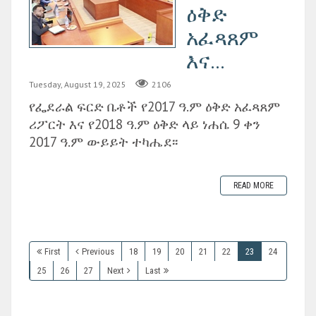
ዕቅድ
አፈጻጸም
እና...
Tuesday, August 19, 2025
2106
የፌደራል ፍርድ ቤቶች የ2017 ዓ.ም ዕቅድ አፈጻጸም
ሪፖርት እና የ2018 ዓ.ም ዕቅድ ላይ ነሐሴ 9 ቀን
2017 ዓ.ም ውይይት ተካሔደ፡፡
READ MORE
First
Previous
18
19
20
21
22
23
24
25
26
27
Next
Last