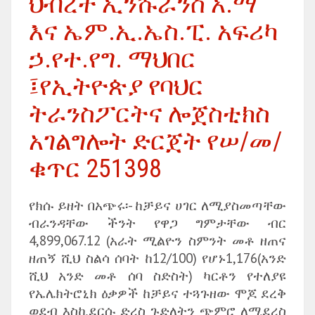
ህብረት ኢንሹራንስ አ.ማ
እና ኤም.ኢ.ኤስ.ፒ. አፍሪካ
ኃ.የተ.የግ. ማህበር
፤የኢትዮጵያ የባህር
ትራንስፖርትና ሎጀስቲክስ
አገልግሎት ድርጀት የሠ/መ/
ቁጥር 251398
የክሱ ይዘት በአጭሩ፡- ከቻይና ሀገር ለሚያስመጣቸው
ብራንዳቸው ችንት የዋጋ ግምታቸው ብር
4,899,067.12 (አራት ሚልዮን ስምንት መቶ ዘጠና
ዘጠኝ ሺህ ስልሳ ሰባት ከ12/100) የሆኑ1,176(አንድ
ሺህ አንድ መቶ ሰባ ስድስት) ካርቶን የተለያዩ
የኤሌክትሮኒክ ዕቃዎች ከቻይና ተጓጉዘው ሞጆ ደረቅ
ወደብ እስኪደርሱ ድረስ ጉድለትን ጭምሮ ለሚደረስ