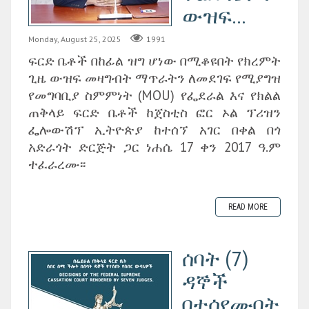
ውዝፍ...
Monday, August 25, 2025
1991
ፍርድ ቤቶች በከፊል ዝግ ሆነው በሚቆዩበት የክረምት
ጊዜ ውዝፍ መዛግብት ማጥራትን ለመደገፍ የሚያግዝ
የመግባቢያ ስምምነት (MOU) የፌደራል እና የክልል
ጠቅላይ ፍርድ ቤቶች ከጀስቲስ ፎር ኦል ፕሪዝን
ፌሎውሽፕ ኢትዮጵያ ከተሰኘ አገር በቀል በጎ
አድራጎት ድርጅት ጋር ነሐሴ 17 ቀን 2017 ዓ.ም
ተፈራረሙ፡፡
READ MORE
ሰባት (7)
ዳኞች
በተሰየሙበት