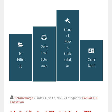
Cou
rt
Fee
Daily
s
E-
Trail
Calc
Filin
ulat
Con
Sche
g
or
tact
dule
Selam Warga
/ Friday, June 13, 2025
/ Categories:
CASSATION
,
Cassation