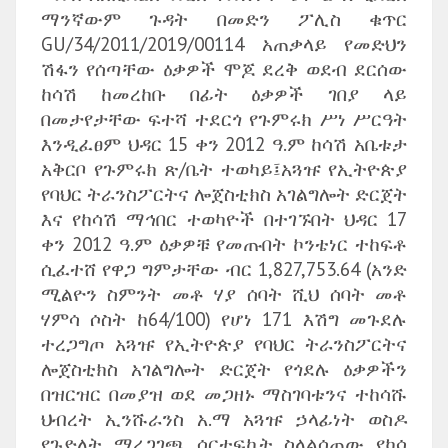
ማንኛውም ጉዳት በመድን ፖሊስ ቁጥር
GU/34/2011/2019/00114 አጠቃላይ የመድህን
ሽፋን የሰጣቸው ዕቃዎች ሞጆ ደረቅ ወደብ ደርሰው
ከሳሽ ከመረከቡ በፊት ዕቃዎች ገበያ ላይ
በመታየታቸው ፍተሻ ተደርጎ የጉምሩክ ሥነ ሥርዓት
እንዲፈፀም ህዳር 15 ቀን 2012 ዓ.ም ከሳሽ አቤቱታ
አቅርቦ የጉምሩክ ጽ/ቤት ተወካይ፤አጓዡ የኢትዮጵያ
የባህር ትራንስፖርትና ሎጀስቲክስ አገልግሎት ድርጀት
እና የከሳሽ ማኅበር ተወካዮች በተገኙበት ህዳር 17
ቀን 2012 ዓ.ም ዕቃዎቹ የመጡበት ኮንቴነር ተከፍቶ
ሲፈተሸ የዋጋ ግምታቸው ብር 1,827,753.64 (አንድ
ሚልዮን ስምንት መቶ ሃያ ሰባት ሺህ ሰባት መቶ
ሃምሳ ሶስት ከ64/100) የሆነ 171 እሽግ መጉደሉ
ተረጋግጦ አጓዡ የኢትዮጵያ የባህር ትራንስፖርትና
ሎጀስቲክስ አገልግሎት ድርጀት የጎደሉ ዕቃዎችን
በዝርዝር በመያዝ ወደ መጋዘኑ ማስገባቱንና ተከሳሹ
ህብረት ኢንሹራንስ አ.ማ አጓዡ ኃላፊነት ወስዶ
የጉድለት ማረጋገጫ ሰርተፍኬት ስላልሰጠው የካሳ