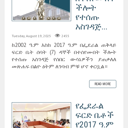
ችሎት
የተሰጡ
አስገዳጅ...
Tuesday, August 19, 2025
2455
ከ2002 ዓ.ም እስከ 2017 ዓ.ም በፌደራል ጠቅላይ
ፍርድ ቤት ሰባት (7) ዳኞች በተሰየሙበት ችሎት
የተሰጡ አስገዳጅ የሰበር ውሳኔዎችን ያጠቃለለ
መጽሐፍ በልዮ ዕትም ለንባብ ምቹ ሆኖ ቀርቧል።
READ MORE
የፌደራል
ፍርድ ቤቶች
የ2017 ዓ.ም