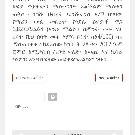
ክፍያ ጥያቄውን ማስተናገድ አልችልም ማለቱን
ጠቅሶ ተከሳሹ ህብረት ኢንሹራንስ አ.ማ በገባው
የማሪን ውል መሰረት የጎደሉ ዕቃዎች ዋጋ
1,827,753.64 (አንድ ሚልዮን ስምንት መቶ ሃያ
ሰባት ሺህ ሰባት መቶ ሃምሳ ሶስት ከ64/100) ካሳ
ማስጠንቀቂያ ከደረሰው ከግንቦት 28 ቀን 2012 ዓ.ም
ጀምሮ ከሚታሰብ ሕጋዊ ወለድ፤ ከወጪ እና ኪሳራ
ጭምር እንዲከፍለው ጠይቋል፡፡መልካም ንባብ….
Previous Article
Next Article
5925