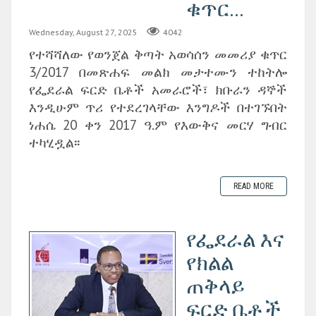
ቁጥር...
Wednesday, August 27, 2025
4042
የተሻሻለው የወንጀል ቅጣት አወሳሰን መመሪያ ቁጥር
3/2017 በመጽሐፍ መልክ መታተሙን ተከትሎ
የፌደራል ፍርድ ቤቶች አመራሮች፣ ክቡራን ዳኞች
እንዲሁም ጥሪ የተደረገላቸው እንግዶች በተገኙበት
ነሐሴ 20 ቀን 2017 ዓ.ም የእውቅና መርሃ ግብር
ተካሂዷል፡፡
READ MORE
የፌደራል እና
የክልል
ጠቅላይ
ፍርድ ቤቶች