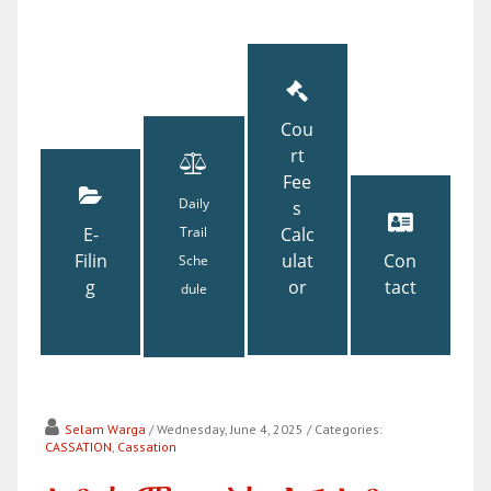
Cou
rt
Fee
Daily
s
E-
Trail
Calc
Filin
ulat
Con
Sche
g
or
tact
dule
Selam Warga
/ Wednesday, June 4, 2025
/ Categories:
CASSATION
,
Cassation