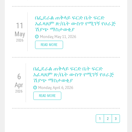
በፌደራል ጠቅላይ ፍርድ ቤት ፍርድ
አፈጻጸም ጽ/ቤት ውስጥ የሚገኝ የሀራጅ
11
ሽያጭ ማስታወቂያ
May
Monday, May 11, 2026
2026
READ MORE
በፌደራል ጠቅላይ ፍርድ ቤት ፍርድ
አፈጻጸም ጽ/ቤት ውስጥ የሚገኝ የሀራጅ
6
ሽያጭ ማስታወቂያ
Apr
Monday, April 6, 2026
2026
READ MORE
1
2
3