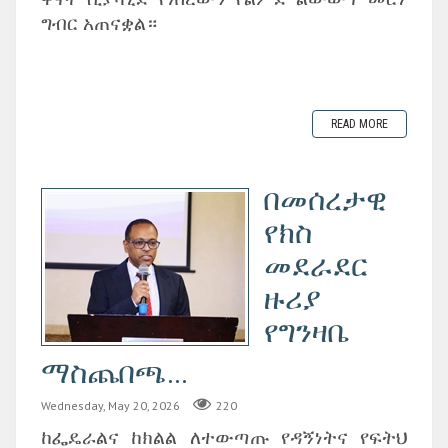
ግብር አጠናቋል።
READ MORE
‎በመሰረታዊ
የክስ
መደራደር
ዙሪያ
የግንዛቤ
ማስጨበጫ...
Wednesday, May 20, 2026
220
ከፌዴራልና ከክልል ለተውጣጡ የዳኝነትና የፍትህ