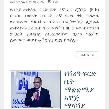
Wednesday, May 20, 2026
1386
የኬንያ ጠቅላይ ፍርድ ቤት ዳኛ እና የጄሲኢ (JCE)
ሰብሳቢ በሆኑት ክብርት ዳኛ ሱዛን ኞኪ ንዱንጉ
የተመራው የልዑካን ቡድን፣ በኢትዮጵያ ፌደራል
ጠቅላይ ፍርድ ቤት ፕሬዝዳንት በክቡር አቶ ቴዎድሮስ
ምህረት አቀባበል የተደረገላቸው ሲሆን የልምድ
ልውውጥ ውይይቶችን እያደረገ ይገኛል።
READ MORE
‎የሸሪዓ ፍርድ
ቤት
ማቋቋሚያ
አዋጅ
ማሻሻያ