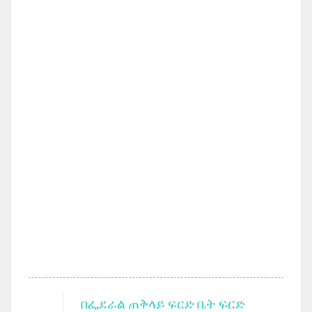
በፌደራል ጠቅላይ ፍርድ ቤት ፍርድ