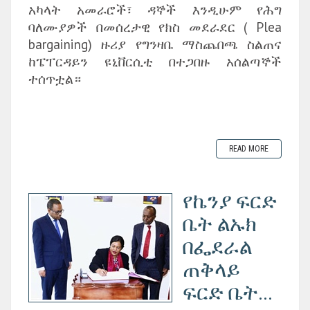
አካላት አመራሮች፣ ዳኞች እንዲሁም የሕግ
ባለሙያዎች በመሰረታዊ የክስ መደራደር ( Plea
bargaining) ዙሪያ የግንዛቤ ማስጨበጫ ስልጠና
ከፔፐርዳይን ዩኒቨርሲቲ በተጋበዙ አሰልጣኞች
ተሰጥቷል።
READ MORE
የኬንያ ፍርድ
ቤት ልኡክ
በፌደራል
ጠቅላይ
ፍርድ ቤት...