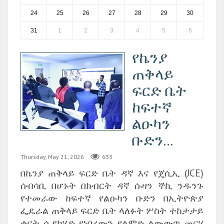
24
25
26
27
28
29
30
31
1
2
3
4
5
6
‎የኬንያ
ጠቅላይ
ፍርድ ቤት
ከፍተኛ
ልዑካን
ቡድን...
Thursday, May 21, 2026
633
በኬንያ ጠቅላይ ፍርድ ቤት ዳኛ እና የጄሲኢ (JCE)
ሰብሳቢ በሆኑት በክብርት ዳኛ ሱዛን ኞኪ ንዱንጉ
የተመራው ከፍተኛ የልዑካን ቡድን በኢትዮጵያ
ፌዴራል ጠቅላይ ፍርድ ቤት ላለፉት ሦስት ተከታታይ
ቀናት ሲያካሂድ የነበረውን የልምድ ልውውጥ መርሃ