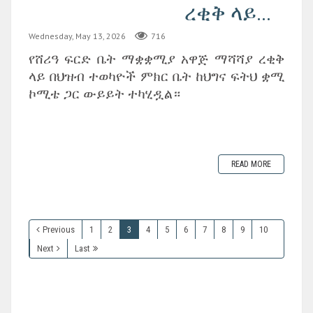
ረቂቅ ላይ...
Wednesday, May 13, 2026
716
‎የሸሪዓ ፍርድ ቤት ማቋቋሚያ አዋጅ ማሻሻያ ረቂቅ
ላይ በህዝብ ተወካዮች ምክር ቤት ከህግና ፍትህ ቋሚ
ኮሚቴ ጋር ውይይት ተካሂዷል።
READ MORE
Previous
1
2
3
4
5
6
7
8
9
10
Next
Last