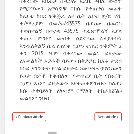
ባቀረበው አቤቱታ በዲጋሉ አራቢ ቀበሌ ውስጥ
የሚገኘውን አዋሳኞቹ በክሱ የተጠቀሰ መሬት
ከአያቴ ከበደ ዋቅጅራ እና ሴት አያቴ ወ/ሮ የሺ
ተ/ማሪያም በመ/ቁ/43575 በሆነው በዉርስ
ተወስኖልኝ በመ/ቁ 43575 ተፈጽሞልኝ እያለ
ተጠሪ ምንም መብት ሳይኖረዉ ስለያዘብኝ
እንዲለቅልኝ ሲል የጠየቀ ሲሆን ተጠሪ ጥቅምት 2
ቀን 2015 ዓ.ም ባቀረበው መልስ ይዞታው
የአመልካች አያቶች ሳይሆን በቅይይር ከአቶ ታደሰ
ከበደ ያገኘሁት የግል ይዞታዬ ነው፤የተቀያየርነውን
ይዞታ ሰዎች ተቀብለው የመኖሪያ ቤት የሰሩበት
ሲሆን እኔም ይዞታውን እየተጠቀምኩበት ስለሆነ
ክሱ ተቀባይነት የለዉም በማለት ተከራክሯል፡፡
መልካም ንባብ…..
Previous Article
Next Article