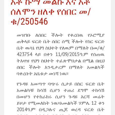
አቶ ኩማ መልኩ እና አቶ
ሰለሞን ዘለቀ የሰበር መ/
ቁ/250546
መዝገቡ ለሰበር ችሎት የቀረበዉ የኦሮሚያ
ጠቅላይ ፍርድ ቤት ሰበር ሰሚ ችሎት የስር ፍርድ
ቤት ዉሳኔ የህግ ስህተት የለዉም በማለት በመ/ቁ/
423754 ላይ በቀን 11/09/2015ዓ.ም የሰጠዉ
ትእዛዝ የህግ ስህተት ተፈጽሞበታል በሚል በዚህ
ሰበር ችሎት እንዲታረም በማለት አመልካች
ባቀረቡት አቤቱታ መነሻ ነዉ፡፡
የጉዳዩ አመጣጥ ባጭሩ ሲታይ በስር ፍርድ ቤት
አመልካቹ ከሳሽ ሲሆን ተጠሪ ደግሞ ተከሳሽ
በመሆን የተከራከሩ ሲሆን ጉዳዩ እርሻ መሬት
ይዞታ የሚመለከት ነዉ፡፡አመልካች ሃምሌ 12 ቀን
2014ዓ.ም በዲጋሉና ጢጆ ወረዳ ፍርድ ቤት