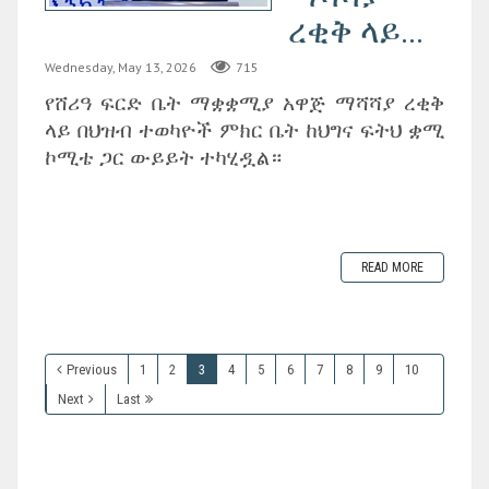
ረቂቅ ላይ...
Wednesday, May 13, 2026
715
‎የሸሪዓ ፍርድ ቤት ማቋቋሚያ አዋጅ ማሻሻያ ረቂቅ
ላይ በህዝብ ተወካዮች ምክር ቤት ከህግና ፍትህ ቋሚ
ኮሚቴ ጋር ውይይት ተካሂዷል።
READ MORE
Previous
1
2
3
4
5
6
7
8
9
10
Next
Last