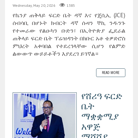
Wednesday, May 20, 2026
1385
የኬንያ ጠቅላይ ፍርድ ቤት ዳኛ እና የጄሲኢ (JCE)
ሰብሳቢ በሆኑት ክብርት ዳኛ ሱዛን ኞኪ ንዱንጉ
የተመራው የልዑካን ቡድን፣ በኢትዮጵያ ፌደራል
ጠቅላይ ፍርድ ቤት ፕሬዝዳንት በክቡር አቶ ቴዎድሮስ
ምህረት አቀባበል የተደረገላቸው ሲሆን የልምድ
ልውውጥ ውይይቶችን እያደረገ ይገኛል።
READ MORE
‎የሸሪዓ ፍርድ
ቤት
ማቋቋሚያ
አዋጅ
ማሻሻያ