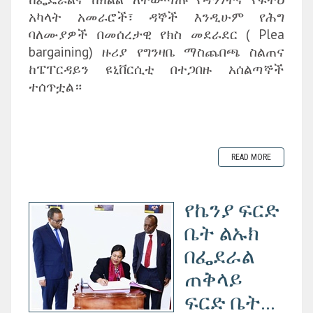
አካላት አመራሮች፣ ዳኞች እንዲሁም የሕግ
ባለሙያዎች በመሰረታዊ የክስ መደራደር ( Plea
bargaining) ዙሪያ የግንዛቤ ማስጨበጫ ስልጠና
ከፔፐርዳይን ዩኒቨርሲቲ በተጋበዙ አሰልጣኞች
ተሰጥቷል።
READ MORE
የኬንያ ፍርድ
ቤት ልኡክ
በፌደራል
ጠቅላይ
ፍርድ ቤት...