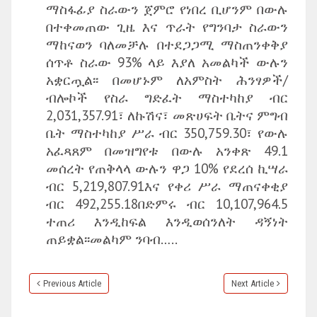
ማስፋፊያ ስራውን ጀምሮ የነበረ ቢሆንም በውሉ
በተቀመጠው ጊዜ እና ጥራት የግንባታ ስራውን
ማከናወን ባለመቻሉ በተደጋጋሚ ማስጠንቀቅያ
ሰጥቶ ስራው 93% ላይ እያለ አመልካች ውሉን
አቋርጧል፡፡ በመሆኑም ለአምስት ሕንፃዎች/
ብሎኮች የስራ ግድፈት ማስተካከያ ብር
2,031,357.91፣ ለኩሽና፣ መጽሀፍት ቤትና ምግብ
ቤት ማስተካከያ ሥራ ብር 350,759.30፣ የውሉ
አፈጻጸም በመዝግየቱ በውሉ አንቀጽ 49.1
መሰረት የጠቅላላ ውሉን ዋጋ 10% የደረሰ ኪሣራ
ብር 5,219,807.91እና የቀሪ ሥራ ማጠናቀቂያ
ብር 492,255.18በድምሩ ብር 10,107,964.5
ተጠሪ እንዲከፍል እንዲወሰንለት ዳኝነት
ጠይቋል፡፡መልካም ንባብ…..
Previous Article
Next Article