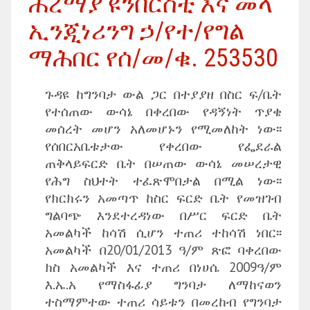
ሐረማያ ዩንቨርስቲ እና መላ
ኢንጂነሪንግ ኃ/የተ/የግል
ማሕበር የሰ/መ/ቁ. 253530
ጉዳዩ ከግንባታ ውል ጋር በተያያዘ በስር ፍ/ቤት
የተሰጠው ውሳኔ በቀረበው የዳኝነት ጥያቄ
መሰረት መሆን አለመሆኑን የሚመለከት ነው፡፡
የሰበርአቤቱታው የቀረበው የፌደራል
ጠቅላይፍርድ ቤት በሠጠው ውሳኔ መሠረታዊ
የሕግ ስህተት ተፈጽሞበታል በሚል ነው፡፡
የክርክሩን አመጣጥ ከስር ፍርድ ቤት የመዝገብ
ግልባጭ እንደተረዳነው በሥር ፍርድ ቤት
አመልካች ከሳሽ ሲሆን ተጠሪ ተከሳሽ ነበር፡፡
አመልካች በ20/01/2013 ዓ/ም ጽፎ ባቀረበው
ክስ አመልካች እና ተጠሪ በነሀሴ 2009ዓ/ም
እ.ኤ.አ የማስፋፊያ ግንባታ ለማከናወን
ተስማምተው ተጠሪ ሳይቱን በመረከብ የግንባታ