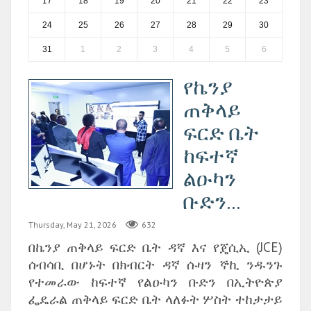
17
18
19
20
21
22
23
24
25
26
27
28
29
30
31
1
2
3
4
5
6
‎የኬንያ
ጠቅላይ
ፍርድ ቤት
ከፍተኛ
ልዑካን
ቡድን...
Thursday, May 21, 2026
632
በኬንያ ጠቅላይ ፍርድ ቤት ዳኛ እና የጄሲኢ (JCE)
ሰብሳቢ በሆኑት በክብርት ዳኛ ሱዛን ኞኪ ንዱንጉ
የተመራው ከፍተኛ የልዑካን ቡድን በኢትዮጵያ
ፌዴራል ጠቅላይ ፍርድ ቤት ላለፉት ሦስት ተከታታይ