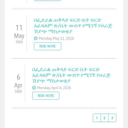
በፌደራል ጠቅላይ ፍርድ ቤት ፍርድ
አፈጻጸም ጽ/ቤት ውስጥ የሚገኝ የሀራጅ
11
ሽያጭ ማስታወቂያ
May
Monday, May 11, 2026
2026
READ MORE
በፌደራል ጠቅላይ ፍርድ ቤት ፍርድ
አፈጻጸም ጽ/ቤት ውስጥ የሚገኝ የሀራጅ
6
ሽያጭ ማስታወቂያ
Apr
Monday, April 6, 2026
2026
READ MORE
1
2
3