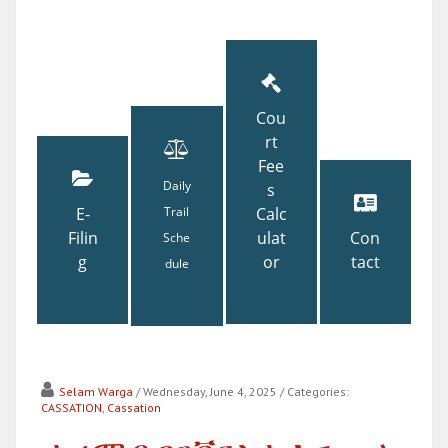
Cou
rt
Fee
Daily
s
E-
Trail
Calc
Filin
ulat
Con
Sche
g
or
tact
dule
Selam Warga
/ Wednesday, June 4, 2025
/ Categories:
CASSATION
,
Cassation