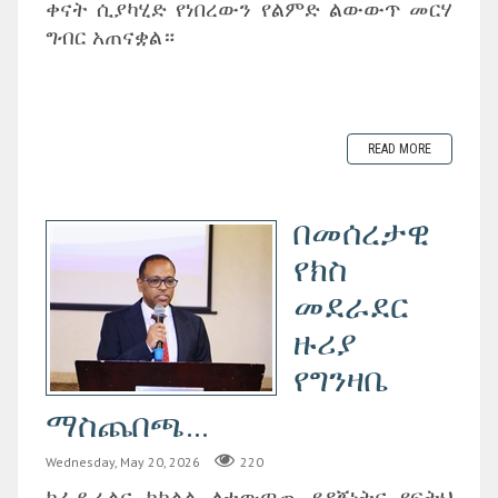
ቀናት ሲያካሂድ የነበረውን የልምድ ልውውጥ መርሃ
ግብር አጠናቋል።
READ MORE
‎በመሰረታዊ
የክስ
መደራደር
ዙሪያ
የግንዛቤ
ማስጨበጫ...
Wednesday, May 20, 2026
220
ከፌዴራልና ከክልል ለተውጣጡ የዳኝነትና የፍትህ