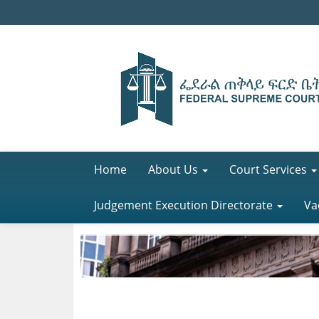
Home
About Us
Court Services
Judgement Execution Directorate
Va