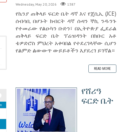
Wednesday, May 20, 2026
1387
የኬንያ ጠቅላይ ፍርድ ቤት ዳኛ እና የጄሲኢ (JCE)
ሰብሳቢ በሆኑት ክብርት ዳኛ ሱዛን ኞኪ ንዱንጉ
የተመራው የልዑካን ቡድን፣ በኢትዮጵያ ፌደራል
ጠቅላይ ፍርድ ቤት ፕሬዝዳንት በክቡር አቶ
ቴዎድሮስ ምህረት አቀባበል የተደረገላቸው ሲሆን
የልምድ ልውውጥ ውይይቶችን እያደረገ ይገኛል።
READ MORE
‎የሸሪዓ
ፍርድ ቤት
n
2
9