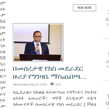
ካም
በት
READ MORE
ውም
A
016
2
ንድ
ካም
ረት
ንባታ
 ብቁ
018
J
ስራ
‎በመሰረታዊ የክስ መደራደር
2
ዛን
ዙሪያ የግንዛቤ ማስጨበጫ...
ር፡፡
ዘብ
Wednesday, May 20, 2026
220
ችም
ከፌዴራልና ከክልል ለተውጣጡ የዳኝነትና የፍትህ
ውን
አካላት አመራሮች፣ ዳኞች እንዲሁም የሕግ
ጅት
M
ባለሙያዎች በመሰረታዊ የክስ መደራደር ( Plea
ትም
2