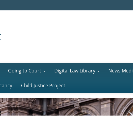
Going to Court
Digital Law Library
News Medi
cancy
Child Justice Project