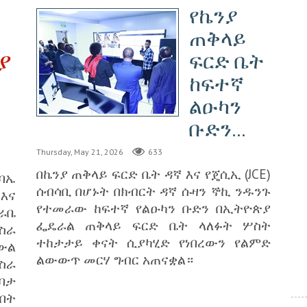
‎የኬንያ
ጠቅላይ
ያ
ፍርድ ቤት
ከፍተኛ
ልዑካን
ቡድን...
Thursday, May 21, 2026
633
በኬንያ ጠቅላይ ፍርድ ቤት ዳኛ እና የጄሲኢ (JCE)
ባኤ
ሰብሳቢ በሆኑት በክብርት ዳኛ ሱዛን ኞኪ ንዱንጉ
እና
የተመራው ከፍተኛ የልዑካን ቡድን በኢትዮጵያ
ራቤ
ፌዴራል ጠቅላይ ፍርድ ቤት ላለፉት ሦስት
ስራ
ተከታታይ ቀናት ሲያካሂድ የነበረውን የልምድ
 ውል
ልውውጥ መርሃ ግብር አጠናቋል።
ስራ
ባታ
በት