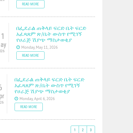
READ MORE
በፌደራል ጠቅላይ ፍርድ ቤት ፍርድ
አፈጻጸም ጽ/ቤት ውስጥ የሚገኝ
11
የሀራጅ ሽያጭ ማስታወቂያ
ay
Monday, May 11, 2026
026
READ MORE
በፌደራል ጠቅላይ ፍርድ ቤት ፍርድ
አፈጻጸም ጽ/ቤት ውስጥ የሚገኝ
6
የሀራጅ ሽያጭ ማስታወቂያ
pr
Monday, April 6, 2026
026
READ MORE
1
2
3