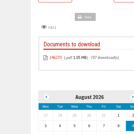
Print
5821
Documents to download
246233
(
.pdf,
1.05 MB
) - 707 download(s)
August 2026
Mon
Tue
Wed
Thu
Fri
Sat
Su
27
28
29
30
31
1
3
4
5
6
7
8