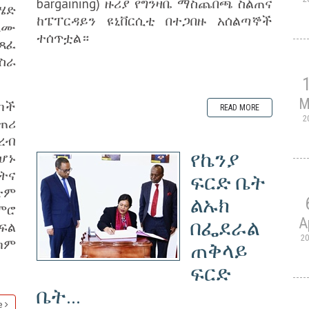
bargaining) ዙሪያ የግንዛቤ ማስጨበጫ ስልጠና
ሄድ
ከፔፐርዳይን ዩኒቨርሲቲ በተጋበዙ አሰልጣኞች
ጸሙ
ተሰጥቷል።
ተጻፈ
ስራ
M
ካች
READ MORE
2
ጠሪ
ረብ
የኬንያ
ሆኑ
ትና
ፍርድ ቤት
ጽም
ልኡክ
ምሮ
A
በፌደራል
ፍል
2
ካም
ጠቅላይ
ፍርድ
ቤት...
e