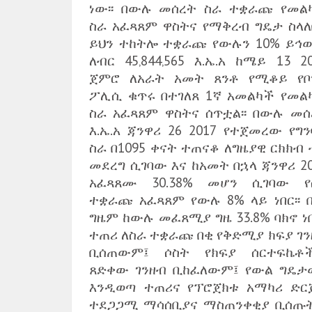
ነው፡፡ በውሉ መሰረት ስራ ተቋራጩ የመል
ስራ አፈጻጸም ዋስትና የማቅረብ ግዴታ ስላለ
ይህን ተከትሎ ተቋራጩ የውሉን 10% ይኅ
ለብር 45‚844‚565 እ.ኤ.አ ከሜይ 13 2
ጀምሮ ለአራት አመት ጸንቶ የሚቆይ የቦ
ፖሊሲ ቁጥሩ በተገለጸ 1ኛ አመልካች የመል
ስራ አፈጻጸም ዋስትና ሰጥቷል፡፡ በውሉ መሰ
እ.ኤ.አ ጃንዋሪ 26 2017 የተጀመረው የግ
ስራ በ1095 ቀናት ተጠናቆ ለግዜያዊ ርክክብ
መደረግ ሲገባው እና ከአመት በኋላ ጃንዋሪ 2
አፈጻጸሙ 30.38% መሆን ሲገባው የ
ተቋራጩ አፈጻጸም የውሉ 8% ላይ ነበር፡፡ በ
ግዜም ከውሉ መፈጸሚያ ግዜ 33.8% ባክኖ ነበ
ተጠሪ ለስራ ተቋራጩ በቂ የቅድሚያ ክፍያ ገን
ቢሰጠውም፤ ሶስት የክፍያ ሰርተፍኬቶ
ጸድቀው ገንዘብ ቢከፈለውም፤ የውል ግዴታ
እንዲወጣ ተጠሪና የፕሮጀክቱ አማካሪ ድር
ተደጋጋሚ ማሳሰቢያና ማስጠንቀቂያ ቢሰጡ