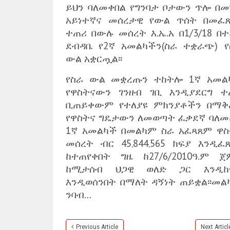
ይህን ባለመቀበል የግንባታ ቦታውን ጥሎ በመ
አይነተኛና መሰረታዊ የውል ጥሰት በመፈ
ተጠሪ በውሉ መሰረት እ.ኤ.አ በ1/3/18 በ
ደብዳቤ የ2ኛ አመልካችን(ስራ ተቋራጭ) የ
ውል አቋርጧል፡፡
የስራ ውል መቋረጡን ተከትሎ 1ኛ አመል
የዋስትናውን ገንዘብ ገቢ እንዲያደርግ ተ
ቢጠይቀውም የተለያዩ ምክንያቶችን በማቅ
የዋስትና ግዴታውን ለመወጣት ፈቃደኛ ባለመ
1ኛ አመልካች በመልካም ስራ አፈጻጸም ዋስ
መሰረት ብር 45‚844‚565 ክፍያ እንዲፈ
ከተጠየቀበት ግዜ ከ27/6/2010ዓ.ም ጀ
ከሚታሰብ ህጋዊ ወለድ ጋር እንዲከ
እንዲወሰንበት በማለት ዳኝነት ጠይቋል፡፡መል
ንባብ…
Previous Article
Next Articl