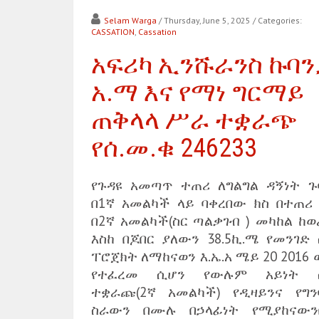
Selam Warga
/ Thursday, June 5, 2025
/ Categories:
CASSATION
,
Cassation
አፍሪካ ኢንሹራንስ ኩባን
አ.ማ እና የማነ ግርማይ
ጠቅላላ ሥራ ተቋራጭ
የሰ.መ.ቁ 246233
የጉዳዩ አመጣጥ ተጠሪ ለግልግል ዳኝነት ጉ
በ1ኛ አመልካች ላይ ባቀረበው ክስ በተጠሪ 
በ2ኛ አመልካች(ስር ጣልቃገብ ) መካከል ከወ
እስከ በጆበር ያለውን 38.5ኪ.ሜ የመንገድ 
ፐሮጀክት ለማከናወን እ.ኤ.አ ሜይ 20 2016
የተፈረመ ሲሆን የውሉም አይነት 
ተቋራጩ(2ኛ አመልካች) የዲዛይንና የግን
ስራውን በሙሉ በኃላፊነት የሚያከናውን