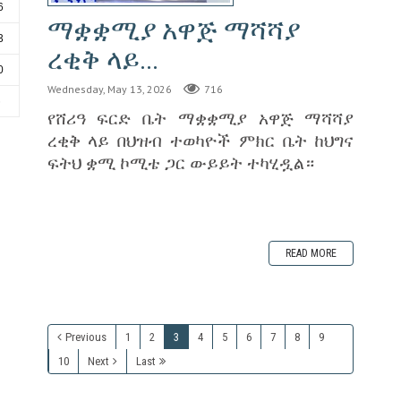
6
ማቋቋሚያ አዋጅ ማሻሻያ
3
ረቂቅ ላይ...
0
Wednesday, May 13, 2026
716
6
‎የሸሪዓ ፍርድ ቤት ማቋቋሚያ አዋጅ ማሻሻያ
ረቂቅ ላይ በህዝብ ተወካዮች ምክር ቤት ከህግና
ፍትህ ቋሚ ኮሚቴ ጋር ውይይት ተካሂዷል።
READ MORE
Previous
1
2
3
4
5
6
7
8
9
10
Next
Last