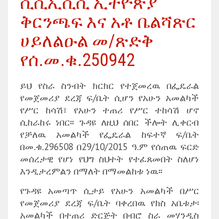
ሲሲኢሲሲ ኢትዮጵያ
ቅርንጫፍ እና አቶ ቤልሻጽር
ሀይለልዑል መ/ጽድቅ
የሰ.መ.ቁ.250942
ይህ የስራ ስንብት ክርክር የተጀመረዉ በፌዴራል
የመጀመሪያ ደረጃ ፍ/ቤት ሲሆን የአሁን አመልካች
የሥር ከሳሽ፣ የአሁን ተጠሪ የሥር ተከሳሽ ሆኖ
ሲከራከሩ ነበር፡፡ ጉዳዩ ለዚህ ሰበር ችሎት ሊቀርብ
የቻለዉ አመልካች የፌዴራል ከፍተኛ ፍ/ቤት
በመ.ቁ.296508 በ29/10/2015 ዓ.ም የሰጠዉ ፍርድ
መሰረታዊ የሆነ የህግ ስህተት የተፈጸመበት ስለሆነ
እንዲታረምልን በማለት በማመልከቱ ነዉ፡፡
የጉዳዩ አመጣጥ ሲታይ የአሁን አመልካች በሥር
የመጀመሪያ ደረጃ ፍ/ቤት ባቀረበዉ የክስ አቤቱታ፡
አመልካች በተጠሪ ድርጅት በብሮ ስራ መሃንዲስ