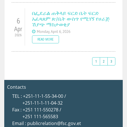
በፌደራል ጠቅላይ ፍርድ ቤት ፍርድ
አፈጻጸም ጽ/ቤት ውስጥ የሚገኝ የሀራጅ
6
ሽያጭ ማስታወቂያ
Apr
Monday, April 6, 2026
2026
READ MORE
1
2
3
Contacts
TEL : +251-11-1-55-34-00 /
+251-11-1-11-04-32
Fax : +251 111-550278 /
+251 111-565583
Email : publicrelation@fsc.gov.et