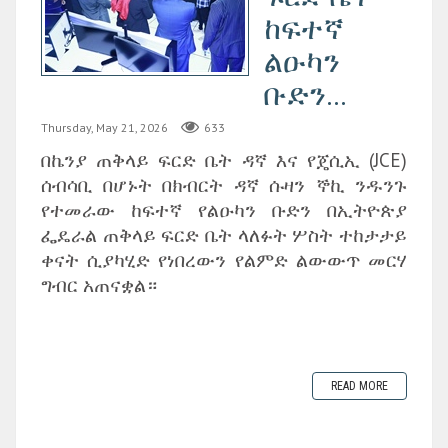
ከፍተኛ
ልዑካን
ቡድን...
Thursday, May 21, 2026
633
በኬንያ ጠቅላይ ፍርድ ቤት ዳኛ እና የጄሲኢ (JCE)
ሰብሳቢ በሆኑት በክብርት ዳኛ ሱዛን ኞኪ ንዱንጉ
የተመራው ከፍተኛ የልዑካን ቡድን በኢትዮጵያ
ፌዴራል ጠቅላይ ፍርድ ቤት ላለፉት ሦስት ተከታታይ
ቀናት ሲያካሂድ የነበረውን የልምድ ልውውጥ መርሃ
ግብር አጠናቋል።
READ MORE