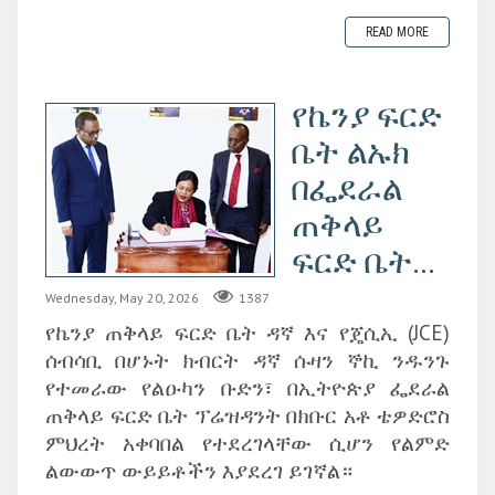
READ MORE
የኬንያ ፍርድ
ቤት ልኡክ
በፌደራል
ጠቅላይ
ፍርድ ቤት...
Wednesday, May 20, 2026
1387
የኬንያ ጠቅላይ ፍርድ ቤት ዳኛ እና የጄሲኢ (JCE)
ሰብሳቢ በሆኑት ክብርት ዳኛ ሱዛን ኞኪ ንዱንጉ
የተመራው የልዑካን ቡድን፣ በኢትዮጵያ ፌደራል
ጠቅላይ ፍርድ ቤት ፕሬዝዳንት በክቡር አቶ ቴዎድሮስ
ምህረት አቀባበል የተደረገላቸው ሲሆን የልምድ
ልውውጥ ውይይቶችን እያደረገ ይገኛል።