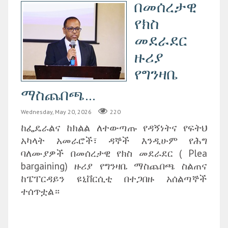
‎በመሰረታዊ
የክስ
መደራደር
ዙሪያ
የግንዛቤ
ማስጨበጫ...
Wednesday, May 20, 2026
220
ከፌዴራልና ከክልል ለተውጣጡ የዳኝነትና የፍትህ
አካላት አመራሮች፣ ዳኞች እንዲሁም የሕግ
ባለሙያዎች በመሰረታዊ የክስ መደራደር ( Plea
bargaining) ዙሪያ የግንዛቤ ማስጨበጫ ስልጠና
ከፔፐርዳይን ዩኒቨርሲቲ በተጋበዙ አሰልጣኞች
ተሰጥቷል።