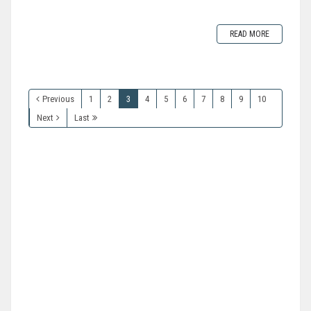
READ MORE
Previous
1
2
3
4
5
6
7
8
9
10
Next
Last