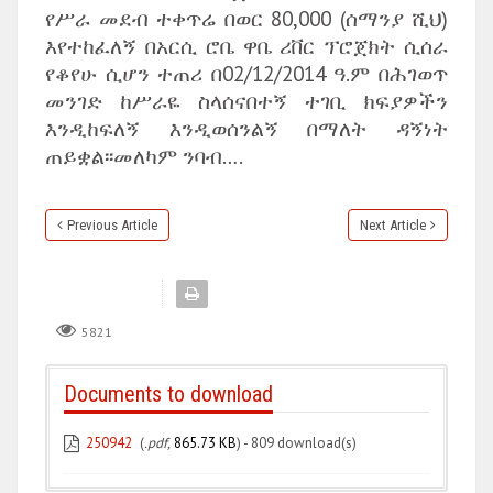
የሥራ መደብ ተቀጥሬ በወር 80,000 (ሰማንያ ሺህ)
እየተከፈለኝ በአርሲ ሮቤ ዋቤ ሪቨር ፕሮጀክት ሲሰራ
የቆየሁ ሲሆን ተጠሪ በ02/12/2014 ዓ.ም በሕገወጥ
መንገድ ከሥራዬ ስላሰናበተኝ ተገቢ ክፍያዎችን
እንዲከፍለኝ እንዲወሰንልኝ በማለት ዳኝነት
ጠይቋል፡፡መለካም ንባብ….
Previous Article
Next Article
5821
Documents to download
250942
(
.pdf,
865.73 KB
) - 809 download(s)