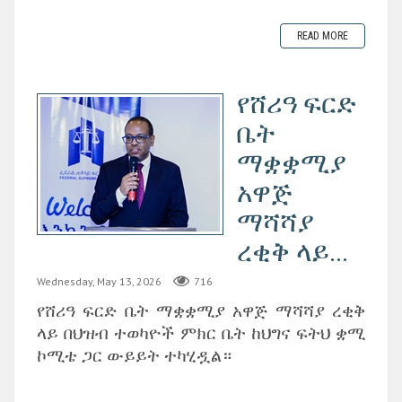
READ MORE
‎የሸሪዓ ፍርድ
ቤት
ማቋቋሚያ
አዋጅ
ማሻሻያ
ረቂቅ ላይ...
Wednesday, May 13, 2026
716
‎የሸሪዓ ፍርድ ቤት ማቋቋሚያ አዋጅ ማሻሻያ ረቂቅ
ላይ በህዝብ ተወካዮች ምክር ቤት ከህግና ፍትህ ቋሚ
ኮሚቴ ጋር ውይይት ተካሂዷል።