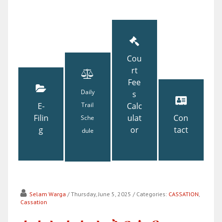
Cou
rt
Fee
Daily
s
E-
Trail
Calc
Filin
ulat
Con
Sche
g
or
tact
dule
Selam Warga
/ Thursday, June 5, 2025
/ Categories:
CASSATION
,
Cassation