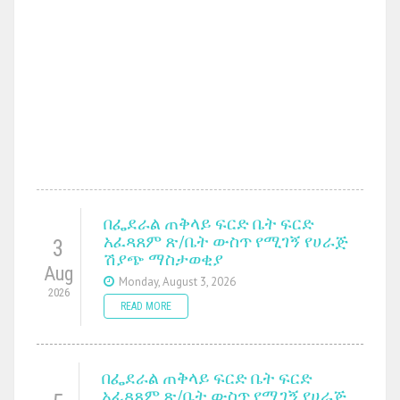
በፌደራል ጠቅላይ ፍርድ ቤት ፍርድ
አፈጻጸም ጽ/ቤት ውስጥ የሚገኝ የሀራጅ
3
ሽያጭ ማስታወቂያ
Aug
Monday, August 3, 2026
2026
READ MORE
በፌደራል ጠቅላይ ፍርድ ቤት ፍርድ
አፈጻጸም ጽ/ቤት ውስጥ የሚገኝ የሀራጅ