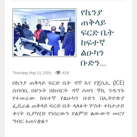
‎የኬንያ
ጠቅላይ
ፍርድ ቤት
ከፍተኛ
ልዑካን
ቡድን...
Thursday, May 21, 2026
628
በኬንያ ጠቅላይ ፍርድ ቤት ዳኛ እና የጄሲኢ (JCE)
ሰብሳቢ በሆኑት በክብርት ዳኛ ሱዛን ኞኪ ንዱንጉ
የተመራው ከፍተኛ የልዑካን ቡድን በኢትዮጵያ
ፌዴራል ጠቅላይ ፍርድ ቤት ላለፉት ሦስት ተከታታይ
ቀናት ሲያካሂድ የነበረውን የልምድ ልውውጥ መርሃ
ግብር አጠናቋል።