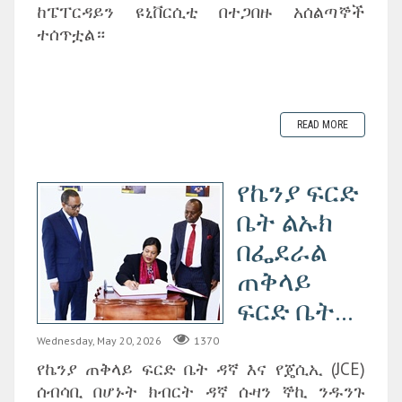
ከፔፐርዳይን ዩኒቨርሲቲ በተጋበዙ አሰልጣኞች
ተሰጥቷል።
READ MORE
የኬንያ ፍርድ
ቤት ልኡክ
በፌደራል
ጠቅላይ
ፍርድ ቤት...
Wednesday, May 20, 2026
1370
የኬንያ ጠቅላይ ፍርድ ቤት ዳኛ እና የጄሲኢ (JCE)
ሰብሳቢ በሆኑት ክብርት ዳኛ ሱዛን ኞኪ ንዱንጉ