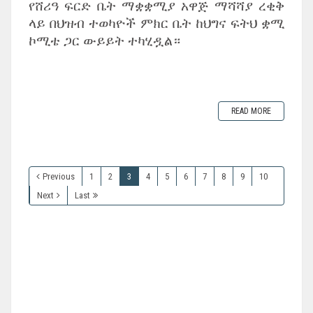
‎የሸሪዓ ፍርድ ቤት ማቋቋሚያ አዋጅ ማሻሻያ ረቂቅ
ላይ በህዝብ ተወካዮች ምክር ቤት ከህግና ፍትህ ቋሚ
ኮሚቴ ጋር ውይይት ተካሂዷል።
READ MORE
Previous
1
2
3
4
5
6
7
8
9
10
Next
Last