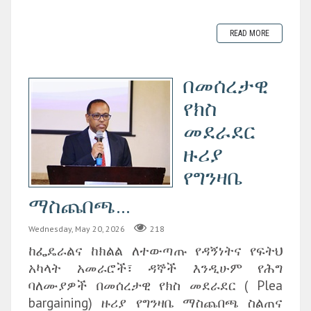
READ MORE
‎በመሰረታዊ
የክስ
መደራደር
ዙሪያ
የግንዛቤ
ማስጨበጫ...
Wednesday, May 20, 2026
218
ከፌዴራልና ከክልል ለተውጣጡ የዳኝነትና የፍትህ
አካላት አመራሮች፣ ዳኞች እንዲሁም የሕግ
ባለሙያዎች በመሰረታዊ የክስ መደራደር ( Plea
bargaining) ዙሪያ የግንዛቤ ማስጨበጫ ስልጠና