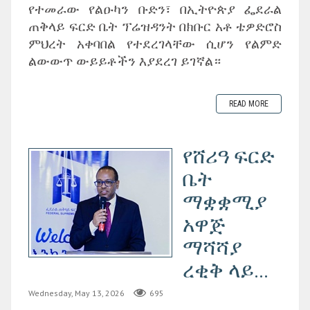
የተመራው የልዑካን ቡድን፣ በኢትዮጵያ ፌደራል
ጠቅላይ ፍርድ ቤት ፕሬዝዳንት በክቡር አቶ ቴዎድሮስ
ምህረት አቀባበል የተደረገላቸው ሲሆን የልምድ
ልውውጥ ውይይቶችን እያደረገ ይገኛል።
READ MORE
‎የሸሪዓ ፍርድ
ቤት
ማቋቋሚያ
አዋጅ
ማሻሻያ
ረቂቅ ላይ...
Wednesday, May 13, 2026
695