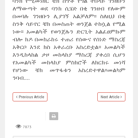
ባንክ የሚመነዘር ቼክ ሰጥቶ የግል ተበዳይ ገንዘቡን
ለማውጣት ወደ ባንክ ሲሄድ በቂ ገንዘብ የለውም
በመባሉ ገንዘቡን ሊያገኝ አልቻለም፡፡ ስለዚህ በቂ
ስንቅ ሳይኖር ቼክ በመስጠት ወንጀል ተከሷል የሚል
ነው፡፡ አመልካች የወንጀሉን ድርጊት አልፈፀምኩም
ብሎ ክዶ በመከራከሩ ተጠሪ የሰውና የሰነድ ማስረጃ
አቅርቦ እንደ ክስ አቀራረቡ አስረድቷል፡፡ አመልካች
እንዲከላከል ታዞ መከላከያ ማስረጃ ያቀረበ ሲሆን
የአመልካች መከላከያ ምስክሮች ለክርክሩ መነሻ
የሆነው ቼክ መጥፋቱን አስረድተዋል፡፡መልካም
ንባብ….
Previous Article
Next Article
7873