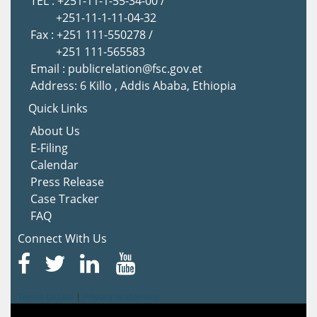
TEL : +251-11-1-55-34-00 /
+251-11-1-11-04-32
Fax : +251 111-550278 /
+251 111-565583
Email : publicrelation@fsc.gov.et
Address: 6 Killo , Addis Ababa, Ethiopia
Quick Links
About Us
E-Filing
Calendar
Press Release
Case Tracker
FAQ
Connect With Us
Terms Of Use
|
Privacy Statement