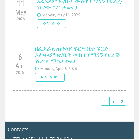
አፈጻጸም ጽ/ቤት ውስጥ የሚገኝ የሀራጅ
11
ሽያጭ ማስታወቂያ
May
Monday, May 11, 2026
2026
READ MORE
በፌደራል ጠቅላይ ፍርድ ቤት ፍርድ
አፈጻጸም ጽ/ቤት ውስጥ የሚገኝ የሀራጅ
6
ሽያጭ ማስታወቂያ
Apr
Monday, April 6, 2026
2026
READ MORE
1
2
3
Contacts