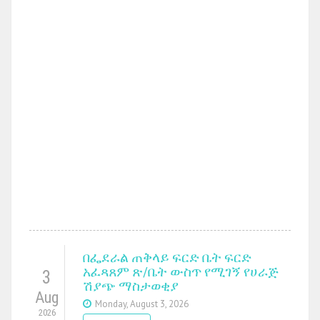
በፌደራል ጠቅላይ ፍርድ ቤት ፍርድ
አፈጻጸም ጽ/ቤት ውስጥ የሚገኝ የሀራጅ
3
ሽያጭ ማስታወቂያ
Aug
Monday, August 3, 2026
2026