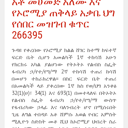
አቶ መሀመድ አለሙ እና
የኦሮሚያ ጠቅላይ አቃቤ ህግ
የሰበር መዝገብ ቁጥር
266395
ጉዳዩ የቀረበው የኦሮሚያ ክልል ሸገር ከተማ ከፍተኛ
ፍርድ ቤት ሲሆን አመልካች 1ኛ ተከሳሽ አሁን
የክርክሩ አካል ያልሆነው የትኦትኦ የልብስ ስፌት
ፋብሪካ ኃ/የተ/የግ/ማ 2ኛ ተከሳሽ ተጠሪ ከሳሽ
በመሆን ተከራክረዋል፡፡ በስር ፍርድ ቤት ተጠሪ
በአመልካች ላይ ያቀረበው 1ኛ ክስ የወ/ህግ አንቀፅ
32(1)(ሀ)፣ 34(1) እና 693(1) በመተላለፍ በትኦትኦ
የልብስ ስፌት ፋብሪካ ኃ/የተ/የግ/ማ ውስጥ
የፋብሪካው ኃላፊ እና ባለንብረት ሆኖ በሚሰሩበት
ጊዜ ለግል ተበዳይ አቶ ሸምሱ አወል የብር አምስት
ሚሊዮን ስድስት መቶ ሺህ ከኦሮሚያ ህብረት ስራ