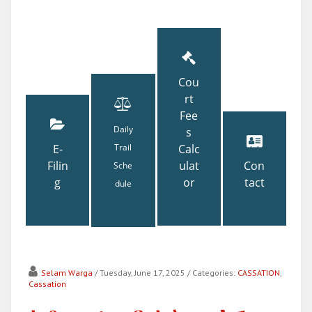
Cou
rt
Fee
Daily
s
E-
Trail
Calc
Filin
ulat
Con
Sche
g
or
tact
dule
Selam Warga
/ Tuesday, June 17, 2025
/ Categories:
CASSATION
,
Cassation