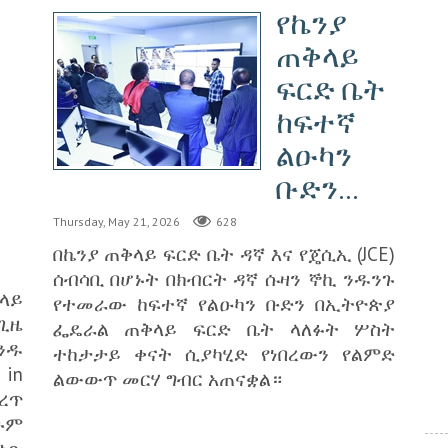
‎የኬንያ
ጠቅላይ
ፍርድ ቤት
ከፍተኛ
ልዑካን
ቡድን...
Thursday, May 21, 2026
628
በኬንያ ጠቅላይ ፍርድ ቤት ዳኛ እና የጄሲኢ (JCE)
ሰብሳቢ በሆኑት በክብርት ዳኛ ሱዛን ኞኪ ንዱንጉ
ላይ
የተመራው ከፍተኛ የልዑካን ቡድን በኢትዮጵያ
 ጊዜ
ፌዴራል ጠቅላይ ፍርድ ቤት ላለፉት ሦስት
ንዱ
ተከታታይ ቀናት ሲያካሂድ የነበረውን የልምድ
in
ልውውጥ መርሃ ግብር አጠናቋል።
ረጥ
ጉም