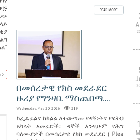
ቀጽ
ዋጅ
READ MORE
ዉጭ
ላይ
A
ቂያ
2
ፈልግ
ል”
e
J
‎በመሰረታዊ የክስ መደራደር
2
ዙሪያ የግንዛቤ ማስጨበጫ...
Wednesday, May 20, 2026
219
ከፌዴራልና ከክልል ለተውጣጡ የዳኝነትና የፍትህ
አካላት አመራሮች፣ ዳኞች እንዲሁም የሕግ
M
ባለሙያዎች በመሰረታዊ የክስ መደራደር ( Plea
2