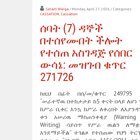
Selam Warga
/ Monday, April 27, 2026
/ Categories:
CASSATION
,
Cassation
ሰባት (7) ዳኞች
በተሰየሙበት ችሎት
የተሰጠ አስገዳጅ የሰበር
ውሳኔ: መዝገብ ቁጥር
271726
ከዚህ በፊት በሰ/መ/ቁጥር 249795 
“ሠራተኛዉ በተከታታይ ከ5 ቀናት በላይ ለሆነ
ከሥራ ቢቀር እንኳ ከሥራ ለቀረበት ለእያንዳ
ቀን አሠሪዉ ማስጠንቀቂያ (Warning 
Writing) ሳይሰጥ የሥራ ዉልን ለማቋ
እንደማይችል” ተገልጾ የተሰጠው የህግ ትር