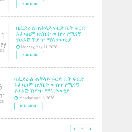
READ MORE
በፌደራል ጠቅላይ ፍርድ ቤት ፍርድ
አፈጻጸም ጽ/ቤት ውስጥ የሚገኝ
11
የሀራጅ ሽያጭ ማስታወቂያ
ay
Monday, May 11, 2026
026
READ MORE
በፌደራል ጠቅላይ ፍርድ ቤት ፍርድ
አፈጻጸም ጽ/ቤት ውስጥ የሚገኝ
6
የሀራጅ ሽያጭ ማስታወቂያ
pr
Monday, April 6, 2026
026
READ MORE
1
2
3