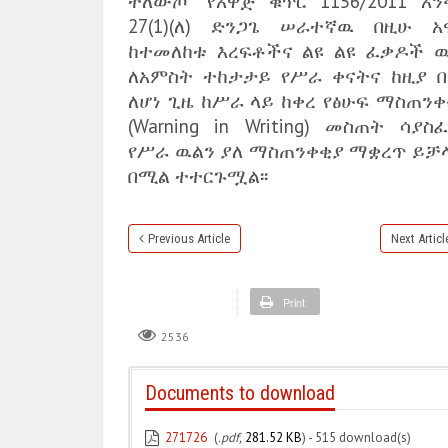
ተለውጦ “የአዋጅ ቁጥር 1156/2011 አን
27(1)(ለ) ድንጋጌ ሠራተኛዉ በዚሁ አ
ከተመለከቱ እረፍቶችና ልዩ ልዩ ፈቃዶች 
ለአምስት ተከታታይ የሥራ ቀናትና ከዚያ በ
ለሆነ ጊዜ ከሥራ ላይ ከቀረ የፅሁፍ ማስጠንቀ
(Warning in Writing) መስጠት ሳያስ
የሥራ ዉልን ያለ ማስጠንቀቂያ ማቋረጥ ይቻላ
በሚል ተተርጉሟል፡፡
Previous Article
Next Articl
Print
2536
Documents to download
271726
(
.pdf,
281.52 KB
) - 515 download(s)