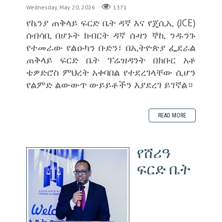
Wednesday, May 20, 2026
1371
የኬንያ ጠቅላይ ፍርድ ቤት ዳኛ እና የጄሲኢ (JCE)
ሰብሳቢ በሆኑት ክብርት ዳኛ ሱዛን ኞኪ ንዱንጉ
የተመራው የልዑካን ቡድን፣ በኢትዮጵያ ፌደራል
ጠቅላይ ፍርድ ቤት ፕሬዝዳንት በክቡር አቶ
ቴዎድሮስ ምህረት አቀባበል የተደረገላቸው ሲሆን
የልምድ ልውውጥ ውይይቶችን እያደረገ ይገኛል።
READ MORE
‎የሸሪዓ
ፍርድ ቤት