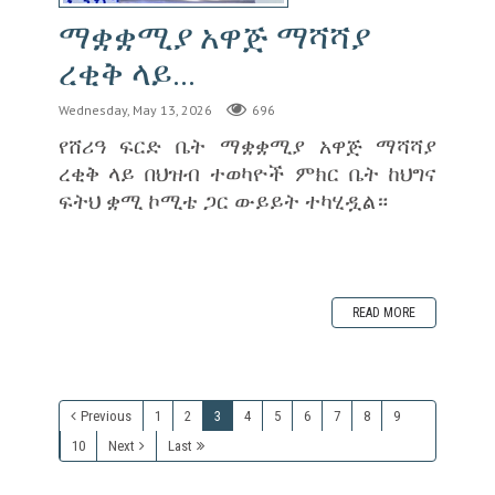
ማቋቋሚያ አዋጅ ማሻሻያ
ረቂቅ ላይ...
Wednesday, May 13, 2026
696
‎የሸሪዓ ፍርድ ቤት ማቋቋሚያ አዋጅ ማሻሻያ
ረቂቅ ላይ በህዝብ ተወካዮች ምክር ቤት ከህግና
ፍትህ ቋሚ ኮሚቴ ጋር ውይይት ተካሂዷል።
READ MORE
Previous
1
2
3
4
5
6
7
8
9
10
Next
Last