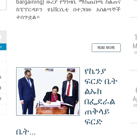
bargaining) ዙሪያ የግንዛቤ ማስጨበጫ ስልጠና
ከፔፐርዳይን ዩኒቨርሲቲ በተጋበዙ አሰልጣኞች
ተሰጥቷል።
M
n
READ MORE
2
2
9
የኬንያ
6
ፍርድ ቤት
ልኡክ
3
A
በፌደራል
0
2
ጠቅላይ
6
ፍርድ
ቤት...