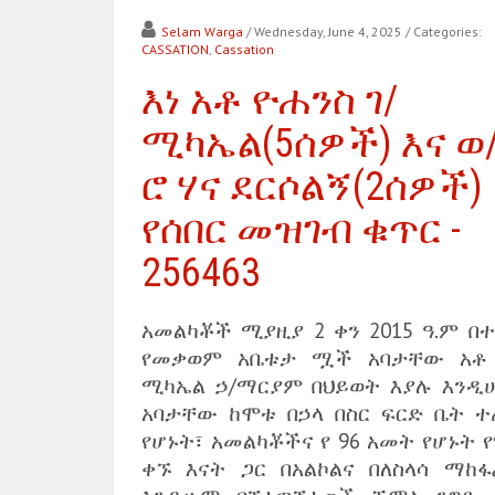
Selam Warga
/ Wednesday, June 4, 2025
/ Categories:
CASSATION
,
Cassation
እነ አቶ ዮሐንስ ገ/
ሚካኤል(5ሰዎች) እና ወ
ሮ ሃና ደርሶልኝ(2ሰዎች)
የሰበር መዝገብ ቁጥር -
256463
አመልካቾች ሚያዚያ 2 ቀን 2015 ዓ.ም በተ
የመቃወም አቤቱታ ሟች አባታቸው አቶ 
ሚካኤል ኃ/ማርያም በህይወት እያሉ እንዲ
አባታቸው ከሞቱ በኃላ በስር ፍርድ ቤት ተ
የሆኑት፣ አመልካቾችና የ 96 አመት የሆኑት 
ቀኙ እናት ጋር በአልኮልና በለስላሳ ማከፋ