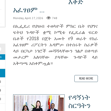
እቅድ
አፈፃፀም ...
Monday, April 27, 2026
748
በኢፌዴሪ የህዝብ ተወካዮች ምክር ቤት የህግና
ፍትህ ጉዳዮች ቋሚ ኮሚቴ የፌዴራል ፍርድ
ቤቶች የ2018 በጀት አመት የ9 ወራት የስራ
አፈፃፀም ሪፖርትን አዳምጦ በተሰሩት ስራዎች
ላይ በርካታ ነገሮች መሻሻላቸውን ገልፆ በቀጣይ
መታረም አለባቸው ያላቸው ጉዳዮች ላይ
n
አቅጣጫ አስቀምጧል።
2
9
READ MORE
6
3
የዳኝነት
0
ስርዓትን
6