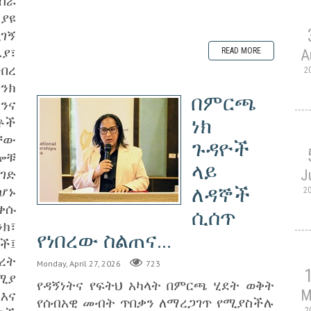
ስራ
ያዩ
ገኝ
ያ፣
READ MORE
A
ነበረ
2
ባንክ
በምርጫ
ንና
ቶች
ነክ
ቸው
ጉዳዮች
ሎቹ
ላይ
ገድ
J
ለዳኞች
ሆኑ
2
ቀሱ
ሲሰጥ
ንክ፣
የነበረው ስልጠና...
ኖች፤
ብረት
Monday, April 27, 2026
723
ሚያ
‎የዳኝነትና የፍትህ አካላት በምርጫ ሂደት ወቅት
እና
M
የሰብአዊ መብት ጥበቃን ለማረጋገጥ የሚያስችሉ
2