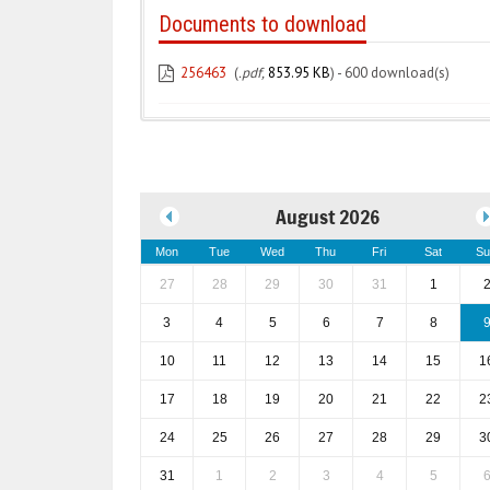
Documents to download
256463
(
.pdf,
853.95 KB
) - 600 download(s)
August 2026
Mon
Tue
Wed
Thu
Fri
Sat
Su
27
28
29
30
31
1
3
4
5
6
7
8
10
11
12
13
14
15
1
17
18
19
20
21
22
2
24
25
26
27
28
29
3
31
1
2
3
4
5