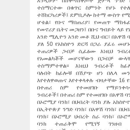
እንዲሁም በሸቀጣሸቀጦች ጅምላ ንግድ 
ተሰማርተው በቁጥር ስምንት የሆኑ የተለ
ተሸከርካሪዎች፤ ደምቢዶሎ ከተማ ውስጥ የሚ
ሆቴል፣ የቡና ማበጠሪያ፣ የመጠጥ ማከፋፈ
የመኖሪያ ቤትና መጋዘን፤ በቡና ግብይት ላይ የ
አንድ ሚሊዮን አንድ መቶ ሺህ ብር፣ በአዋሽ 
ያለ 50 የአክስዮን ድርሻ በጋራ ያፈሩ መሆኑ
ተጠሪዎች ጋብቻ ሲፈፅሙ እነዚህ ንብረ
የአመልካቾች መሆናቸውን በጋብቻ ውላ
ተስማምተዋል፡፡ እነዚህ ንብረቶች ከፊ
ባሉበት ከፊሎቹ በሽያጭ ሆነ በሌላ መን
እየተለዋወጡና እየተቀላቀሉ ብዛታቸው 16 የ
በተጠሪ ስም የተመዘገቡ የማይንቀሳ
ንብረቶች፤ በተጠሪ ስም የተመዘገቡ በአዋሽ ባ
በኦሮሚያ ባንክ፣ በህብረት ባንክ ያሉ አክስዮ
በኢትዮጵያ ንግድ ባንክ፣ በአዋሽ ባንክ፣ በህ
ባንክ፣ በኦሮሚያ ህብረት ስራ ባንክ፣ በኦሮ
ባንክ ተጠራቅሞ የሚገኝ ገንዘብ 