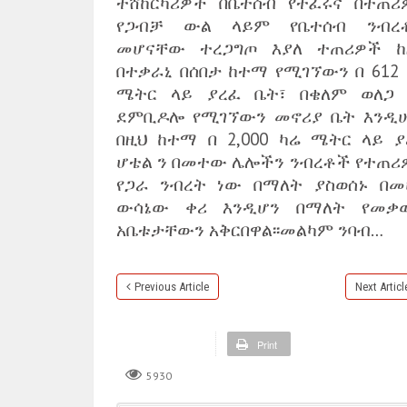
ተሸከርካሪዎች በቤተሰብ የተፈሩና በተጠሪ
የጋብቻ ውል ላይም የቤተሰብ ንብረ
መሆናቸው ተረጋግጦ እያለ ተጠሪዎች ከ
በተቃራኒ በሰበታ ከተማ የሚገኘውን በ 612 
ሜትር ላይ ያረፈ ቤት፣ በቄለም ወለጋ 
ደምቢዶሎ የሚገኘውን መኖሪያ ቤት እንዲ
በዚህ ከተማ በ 2,000 ካሬ ሜትር ላይ ያ
ሆቴል ን በመተው ሌሎችን ንብረቶች የተጠሪ
የጋራ ንብረት ነው በማለት ያስወሰኑ በመ
ውሳኔው ቀሪ እንዲሆን በማለት የመቃ
አቤቱታቸውን አቅርበዋል፡፡መልካም ንባብ…
Previous Article
Next Articl
Print
5930