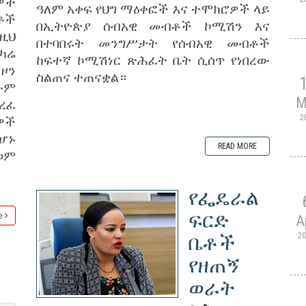
ዎች
ዓለም አቀፍ የህግ ማዕቀፎች እና ተሞክሮዎች ላይ
ቶች
በኢትዮጵያ ሰብአዊ መብቶች ኮሚሽን እና
ዚህ
በተባበሩት መንግሥታት የሰብአዊ መብቶች
ካሬ
ከፍተኛ ኮሚሽነር ጽሕፈት ቤት ሲሰጥ የነበረው
ዞን
ስልጠና ተጠናቋል።
ሁም
M
ረፈ
2
ዎች
ሆኑ
READ MORE
ወም
የፌዴራል
ፍርድ
e
A
2
ቤቶች
የዘጠኝ
ወራት