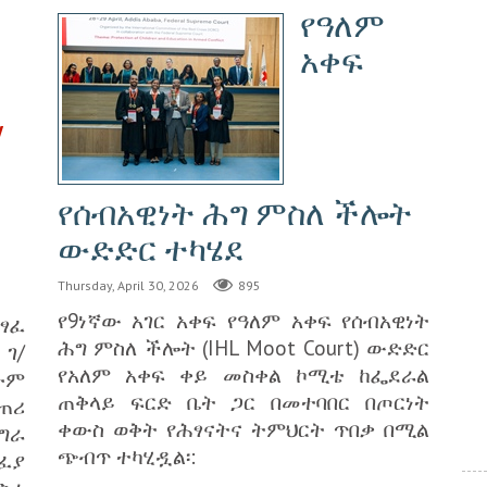
የዓለም
አቀፍ
/
የሰብአዊነት ሕግ ምስለ ችሎት
ውድድር ተካሄደ
Thursday, April 30, 2026
895
የ9ነኛው አገር አቀፍ የዓለም አቀፍ የሰብአዊነት
ፃፈ
ሕግ ምስለ ችሎት (IHL Moot Court) ውድድር
ገ/
የአለም አቀፍ ቀይ መስቀል ኮሚቴ ከፌደራል
ሁም
ጠቅላይ ፍርድ ቤት ጋር በመተባበር በጦርነት
ጠሪ
ቀውስ ወቅት የሕፃናትና ትምህርት ጥበቃ በሚል
የግራ
ጭብጥ ተካሂዷል፡:
ፈያ