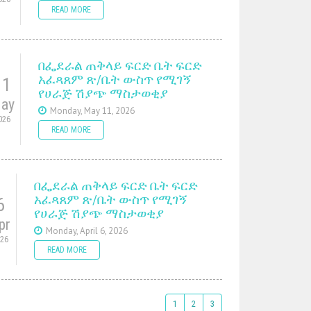
READ MORE
በፌደራል ጠቅላይ ፍርድ ቤት ፍርድ
አፈጻጸም ጽ/ቤት ውስጥ የሚገኝ
11
የሀራጅ ሽያጭ ማስታወቂያ
ay
Monday, May 11, 2026
026
READ MORE
በፌደራል ጠቅላይ ፍርድ ቤት ፍርድ
አፈጻጸም ጽ/ቤት ውስጥ የሚገኝ
6
የሀራጅ ሽያጭ ማስታወቂያ
pr
Monday, April 6, 2026
026
READ MORE
1
2
3