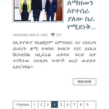
ለማዘመን
እየተሰራ
ያለው ስራ
የሚደነቅ...
Wednesday, April 22, 2026
575
በኢትዮጵያ የቤልጂየም አምባሳደር እና የአፍሪካ
ሕብረት ቋሚ ተወካይ ክብርት ዶ/ር አኔሊስ
ቨርስቲሸል በፌደራል ጠቅላይ ፍርድ ቤት
ተገኝተው በተለያዩ ጉዳዮች ዙሪያ ውይይት
አድርገዋል።
READ MORE
Previous
1
2
3
4
5
6
7
8
9