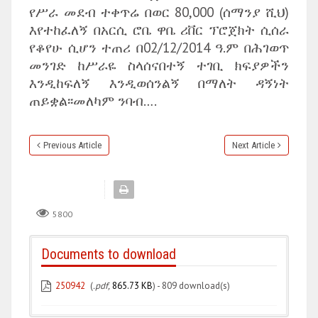
የሥራ መደብ ተቀጥሬ በወር 80,000 (ሰማንያ ሺህ)
እየተከፈለኝ በአርሲ ሮቤ ዋቤ ሪቨር ፕሮጀክት ሲሰራ
የቆየሁ ሲሆን ተጠሪ በ02/12/2014 ዓ.ም በሕገወጥ
መንገድ ከሥራዬ ስላሰናበተኝ ተገቢ ክፍያዎችን
እንዲከፍለኝ እንዲወሰንልኝ በማለት ዳኝነት
ጠይቋል፡፡መለካም ንባብ….
Previous Article
Next Article
5800
Documents to download
250942
(
.pdf,
865.73 KB
) - 809 download(s)