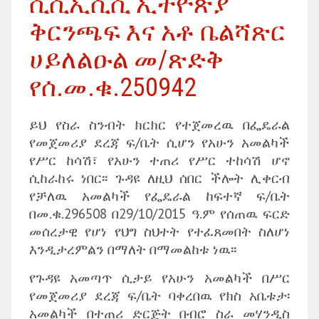
ሲሲኢሲሲ ኢትዮጵያ
ቅርንጫፍ እና አቶ ቤልሻጽር
ሀይለልዑል መ/ጽድቅ
የሰ.መ.ቁ.250942
ይህ የስራ ስንብት ክርክር የተጀመረዉ በፌዴራል
የመጀመሪያ ደረጃ ፍ/ቤት ሲሆን የአሁን አመልካች
የሥር ከሳሽ፣ የአሁን ተጠሪ የሥር ተከሳሽ ሆኖ
ሲከራከሩ ነበር፡፡ ጉዳዩ ለዚህ ሰበር ችሎት ሊቀርብ
የቻለዉ አመልካች የፌዴራል ከፍተኛ ፍ/ቤት
በመ.ቁ.296508 በ29/10/2015 ዓ.ም የሰጠዉ ፍርድ
መሰረታዊ የሆነ የህግ ስህተት የተፈጸመበት ስለሆነ
እንዲታረምልን በማለት በማመልከቱ ነዉ፡፡
የጉዳዩ አመጣጥ ሲታይ የአሁን አመልካች በሥር
የመጀመሪያ ደረጃ ፍ/ቤት ባቀረበዉ የክስ አቤቱታ፡
አመልካች በተጠሪ ድርጅት በብሮ ስራ መሃንዲስ