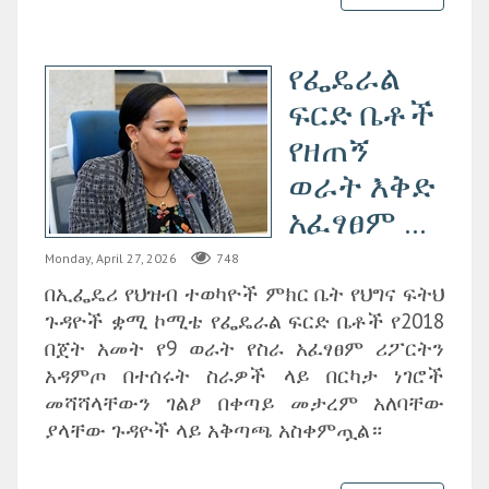
የፌዴራል
ፍርድ ቤቶች
የዘጠኝ
ወራት እቅድ
አፈፃፀም ...
Monday, April 27, 2026
748
በኢፌዴሪ የህዝብ ተወካዮች ምክር ቤት የህግና ፍትህ
ጉዳዮች ቋሚ ኮሚቴ የፌዴራል ፍርድ ቤቶች የ2018
በጀት አመት የ9 ወራት የስራ አፈፃፀም ሪፖርትን
አዳምጦ በተሰሩት ስራዎች ላይ በርካታ ነገሮች
መሻሻላቸውን ገልፆ በቀጣይ መታረም አለባቸው
ያላቸው ጉዳዮች ላይ አቅጣጫ አስቀምጧል።