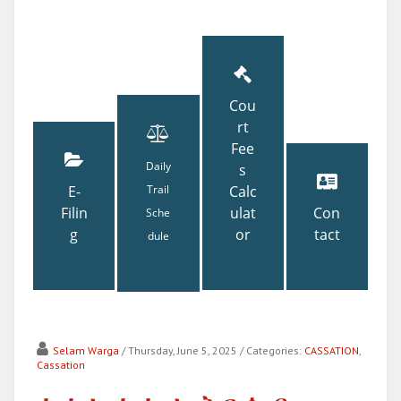
Cou
rt
Fee
Daily
s
E-
Trail
Calc
Filin
ulat
Con
Sche
g
or
tact
dule
Selam Warga
/ Thursday, June 5, 2025
/ Categories:
CASSATION
,
Cassation