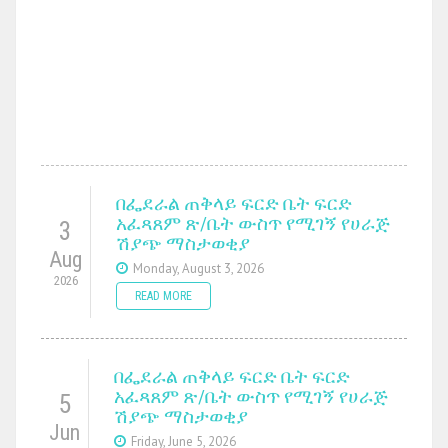
በፌደራል ጠቅላይ ፍርድ ቤት ፍርድ
አፈጻጸም ጽ/ቤት ውስጥ የሚገኝ የሀራጅ
3
ሽያጭ ማስታወቂያ
Aug
Monday, August 3, 2026
2026
READ MORE
በፌደራል ጠቅላይ ፍርድ ቤት ፍርድ
አፈጻጸም ጽ/ቤት ውስጥ የሚገኝ የሀራጅ
5
ሽያጭ ማስታወቂያ
Jun
Friday, June 5, 2026