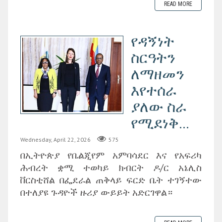
READ MORE
የዳኝነት
ስርዓትን
ለማዘመን
እየተሰራ
ያለው ስራ
የሚደነቅ...
Wednesday, April 22, 2026
575
በኢትዮጵያ የቤልጂየም አምባሳደር እና የአፍሪካ
ሕብረት ቋሚ ተወካይ ክብርት ዶ/ር አኔሊስ
ቨርስቲሸል በፌደራል ጠቅላይ ፍርድ ቤት ተገኝተው
በተለያዩ ጉዳዮች ዙሪያ ውይይት አድርገዋል።