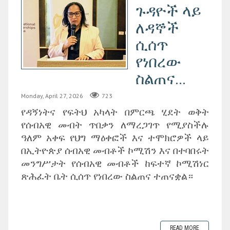
ጉዳዮች ላይ
ለዳኞች
ሲሰጥ
የነበረው
ስልጠና...
Monday, April 27, 2026
723
‎የዳኝነትና የፍትህ አካላት በምርጫ ሂደት ወቅት
የሰብአዊ መብት ጥበቃን ለማረጋገጥ የሚያስችሉ
ዓለም አቀፍ የህግ ማዕቀፎች እና ተሞክሮዎች ላይ
በኢትዮጵያ ሰብአዊ መብቶች ኮሚሽን እና በተባበሩት
መንግሥታት የሰብአዊ መብቶች ከፍተኛ ኮሚሽነር
ጽሕፈት ቤት ሲሰጥ የነበረው ስልጠና ተጠናቋል።
READ MORE