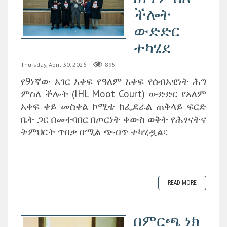
ችሎት
ውድድር
ተካሄደ
Thursday, April 30, 2026
895
የ9ነኛው አገር አቀፍ የዓለም አቀፍ የሰብአዊነት ሕግ
ምስለ ችሎት (IHL Moot Court) ውድድር የአለም
አቀፍ ቀይ መስቀል ኮሚቴ ከፌደራል ጠቅላይ ፍርድ
ቤት ጋር በመተባበር በጦርነት ቀውስ ወቅት የሕፃናትና
ትምህርት ጥበቃ በሚል ጭብጥ ተካሂዷል፡:
READ MORE
በምርጫ ነክ