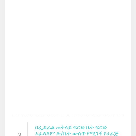
በፌደራል ጠቅላይ ፍርድ ቤት ፍርድ
አፈጻጸም ጽ/ቤት ውስጥ የሚገኝ የሀራጅ
3