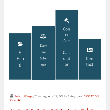
Cou
rt
Fee
Daily
s
E-
Trail
Calc
Filin
ulat
Con
Sche
g
or
tact
dule
Selam Warga
/ Tuesday, June 17, 2025
/ Categories:
CASSATION
,
Cassation