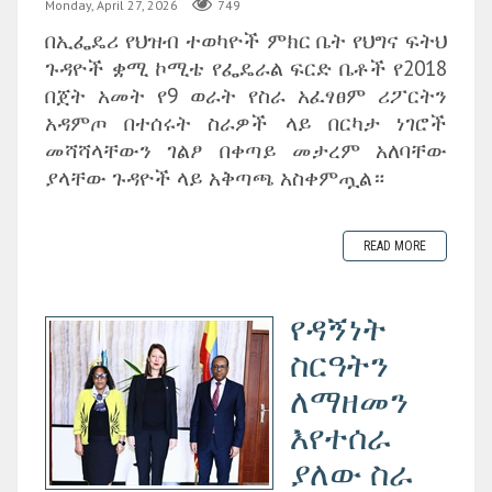
Monday, April 27, 2026
749
በኢፌዴሪ የህዝብ ተወካዮች ምክር ቤት የህግና ፍትህ
ጉዳዮች ቋሚ ኮሚቴ የፌዴራል ፍርድ ቤቶች የ2018
በጀት አመት የ9 ወራት የስራ አፈፃፀም ሪፖርትን
አዳምጦ በተሰሩት ስራዎች ላይ በርካታ ነገሮች
መሻሻላቸውን ገልፆ በቀጣይ መታረም አለባቸው
ያላቸው ጉዳዮች ላይ አቅጣጫ አስቀምጧል።
READ MORE
የዳኝነት
ስርዓትን
ለማዘመን
እየተሰራ
ያለው ስራ