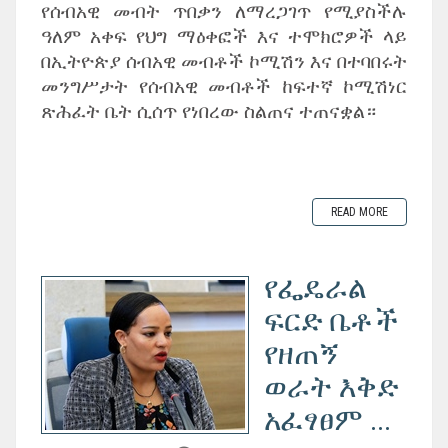
የሰብአዊ መብት ጥበቃን ለማረጋገጥ የሚያስችሉ
ዓለም አቀፍ የህግ ማዕቀፎች እና ተሞክሮዎች ላይ
በኢትዮጵያ ሰብአዊ መብቶች ኮሚሽን እና በተባበሩት
መንግሥታት የሰብአዊ መብቶች ከፍተኛ ኮሚሽነር
ጽሕፈት ቤት ሲሰጥ የነበረው ስልጠና ተጠናቋል።
READ MORE
የፌዴራል
ፍርድ ቤቶች
የዘጠኝ
ወራት እቅድ
አፈፃፀም ...