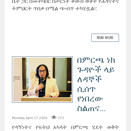
ቤት ጋር በመተባበር በጦርነት ቀውስ ወቅት የሕፃናትና
ትምህርት ጥበቃ በሚል ጭብጥ ተካሂዷል፡:
READ MORE
በምርጫ ነክ
ጉዳዮች ላይ
ለዳኞች
ሲሰጥ
የነበረው
ስልጠና...
Monday, April 27, 2026
723
‎የዳኝነትና የፍትህ አካላት በምርጫ ሂደት ወቅት