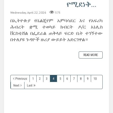
የሚደነቅ...
Wednesday, April 22, 2026
575
በኢትዮጵያ የቤልጂየም አምባሳደር እና የአፍሪካ
ሕብረት ቋሚ ተወካይ ክብርት ዶ/ር አኔሊስ
ቨርስቲሸል በፌደራል ጠቅላይ ፍርድ ቤት ተገኝተው
በተለያዩ ጉዳዮች ዙሪያ ውይይት አድርገዋል።
READ MORE
Previous
1
2
3
4
5
6
7
8
9
10
Next
Last