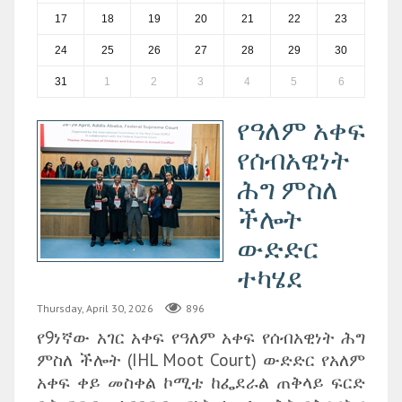
17
18
19
20
21
22
23
24
25
26
27
28
29
30
31
1
2
3
4
5
6
የዓለም አቀፍ
የሰብአዊነት
ሕግ ምስለ
ችሎት
ውድድር
ተካሄደ
Thursday, April 30, 2026
896
የ9ነኛው አገር አቀፍ የዓለም አቀፍ የሰብአዊነት ሕግ
ምስለ ችሎት (IHL Moot Court) ውድድር የአለም
አቀፍ ቀይ መስቀል ኮሚቴ ከፌደራል ጠቅላይ ፍርድ