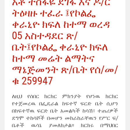
አቶ ተስፋዬ ደገፋ እና ዶ/ር
ትዕዛዙ ተፈራ ፤የኮልፌ
ቀራኒዮ ክፍለ ከተማ ወረዳ
05 አስተዳደር ጽ/
ቤት፤የኮልፌ ቀራኒዮ ክፍለ
ከተማ መሬት ልማትና
ማኔጅመንት ጽ/ቤት የሰ/መ/
ቁ 259947
ለዚህ የሰበር ክርክር ምክንያት የሆነዉ ክርክር
የተጀመረዉ በፌዴራል ከፍተኛ ፍርድ ቤት ሲሆን
በከፍተኛዉ ፍርድ ቤት አመልካች ከሳሽ፣ ተጠሪዎች
ደግሞ ተከሳሾች በመሆን መከራከራቸዉን የሥር ፍ/
ቤቶች ዉሳኔ ያመለክታል፡፡ ክርክሩ በማህበር