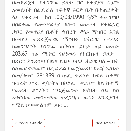
በመደራጀት ከተገኘዉ ይዞታ ጋር የተያያዘ ሲሆን
አመልካች በፌዴራል ከፍተኛ ፍርድ ቤት በተጠሪዎች
ላይ ባቀረቡት ክስ በ03/08/1990 ዓ/ም ተመዝግቦ
በፀደቀዉ የመተዳደሪያ ደንብ መሠረት የተደራጀ
ታቦር የመኖሪያ ቤቶች ኅብረት ሥራ ማኅበር አባል
በመሆን ተደራጅተዉ ማኅበሩ በሕጋዊ መንገድ
ከመንግሥት ካገኘዉ ጠቅላላ ይዞታ ላይ መጠኑ
203.67 ካሬ ሜትር የሆነዉን የክርክሩን ይዞታ
በድርሻ እንደሰጣቸዉና የዚሁ ይዞታ ሕጋዊ ባለመብት
ስለመሆናቸዉም በፌዴራል የመጀመሪያ ደረጃ ፍ/ቤት
በመ/ቁጥር 281839 በኮልፌ ቀራኒዮ ክፍለ ከተማ
ኅብረት ሥራ ጽ/ቤትና በኮልፌ ቀራኒዮ ክለ ከተማ
የመሬት ልማትና ማኔጅመንት ጽ/ቤት ላይ ክስ
አቅርበዉ መብታቸዉ ተረጋግጦ ዉሳኔ እንዲያገኝ
የሚል ነው፡መልካም ንባብ…
Previous Article
Next Article