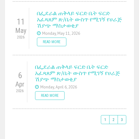
በፌደራል ጠቅላይ ፍርድ ቤት ፍርድ
አፈጻጸም ጽ/ቤት ውስጥ የሚገኝ የሀራጅ
11
ሽያጭ ማስታወቂያ
May
Monday, May 11, 2026
2026
READ MORE
በፌደራል ጠቅላይ ፍርድ ቤት ፍርድ
አፈጻጸም ጽ/ቤት ውስጥ የሚገኝ የሀራጅ
6
ሽያጭ ማስታወቂያ
Apr
Monday, April 6, 2026
2026
READ MORE
1
2
3