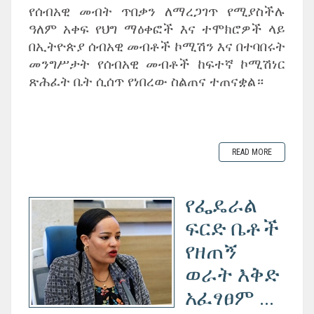
የሰብአዊ መብት ጥበቃን ለማረጋገጥ የሚያስችሉ
ዓለም አቀፍ የህግ ማዕቀፎች እና ተሞክሮዎች ላይ
በኢትዮጵያ ሰብአዊ መብቶች ኮሚሽን እና በተባበሩት
መንግሥታት የሰብአዊ መብቶች ከፍተኛ ኮሚሽነር
ጽሕፈት ቤት ሲሰጥ የነበረው ስልጠና ተጠናቋል።
READ MORE
የፌዴራል
ፍርድ ቤቶች
የዘጠኝ
ወራት እቅድ
አፈፃፀም ...