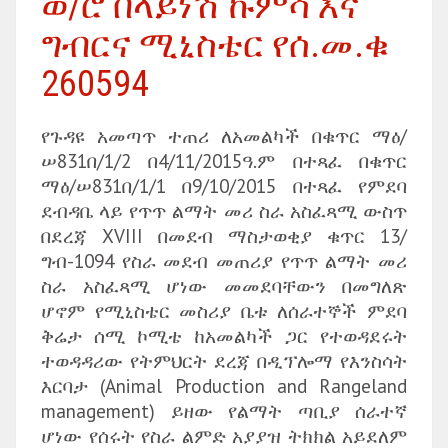
ወ/ሮ በላይነሽ ኩምሳ እና
ግብርና ሚኒስቴር የሰ.መ.ቁ
260594
የጉዳዩ አመጣጥ ተጠሪ ለአመልካች በቁጥር ማዕ/
ሠ831በ/1/2 በ4/11/2015ዓ.ም በተጻፈ በቁጥር
ማዕ/ሠ831በ/1/1 በ9/10/2015 በተጻፈ የምደባ
ደብዳቤ ላይ የጥጥ ልማት መሪ ስራ አስፈጻሚ ውስጥ
በደረጃ XVIII በመደብ ማስታወቂያ ቁጥር 13/
ግብ-1094 የስራ መደብ መጠሪያ የጥጥ ልማት መሪ
ስራ አስፈጻሚ ሆነው መመደባቸውን በመግለጽ
ሆኖም የሚኒስቴር መስሪያ ቤቱ ለሰራተኞች ምደባ
ቅሬታ ሰሚ ኮሚቴ ከአመልካች ጋር የተወዳደሩት
ተወዳዳሪው የትምህርት ደረጃ በዲፕሎማ የእንስሳት
እርባታ (Animal Production and Rangeland
management) ይዘው የልማት ጣቢያ ሰራተኛ
ሆነው የሰሩት የስራ ልምድ አያያዝ ትክክል አይደለም