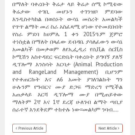
በማለት ባቀረቡት ቅሬታ ላይ ቅሬታ ሰሚ ኮሚቴው
ቅሬታው ተገቢ መሆኑን ተገንዝቦ ምደባው
እንዲስተካከል በወሰኑት ውሳኔ መሰረት አመልካች
የጥጥ ልማት መሪ ስራ አስፈጻሚ ሆነው የተመደቡበት
የስራ ምደባ ከሀምሌ 1 ቀን 2015ዓ.ም ጀምሮ
ተነስቷል በማለት በጻፈው ደብዳቤ ያሳለፈውን ውሳኔ
አመልካች በመቃወም ለየኢፌዲሪ የሲቪል ሰርቪስ
ኮሚሽን አስተዳደር ፍርድቤት ባቀረቡት ይግባኝ ያለኝ
ዲፕሎማ እንስሳት እርባታ (Animal Production
and RangeLand Management) ቢሆንም
የተቀጠርኩት እና ለ6 አመት ያገለገልኩት ግን
ሁሉንም የግብርና ሙያ ድጋፍ ማድረግ የሚችል
አጠቃላይ እርሻ ዲፕሎማ ሙያ በሚጠይቀው
ማለትም 2ኛ እና 1ኛ ደረጃ ሁለገብ ልማት ጣቢያ
ሰራተኛ እንደቅደም ተከተሉ ነው፡፡መልካም ንባብ….
Previous Article
Next Article