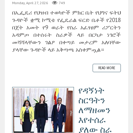
Monday, April 27, 2026
749
በኢፌዴሪ የህዝብ ተወካዮች ምክር ቤት የህግና ፍትህ
ጉዳዮች ቋሚ ኮሚቴ የፌዴራል ፍርድ ቤቶች የ2018
በጀት አመት የ9 ወራት የስራ አፈፃፀም ሪፖርትን
አዳምጦ በተሰሩት ስራዎች ላይ በርካታ ነገሮች
መሻሻላቸውን ገልፆ በቀጣይ መታረም አለባቸው
ያላቸው ጉዳዮች ላይ አቅጣጫ አስቀምጧል።
READ MORE
የዳኝነት
ስርዓትን
ለማዘመን
እየተሰራ
ያለው ስራ