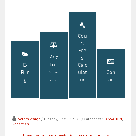
Cou
rt
Fee
Daily
s
E-
Trail
Calc
Filin
ulat
Con
Sche
g
or
tact
dule
Selam Warga
/ Tuesday, June 17, 2025
/ Categories:
CASSATION
,
Cassation