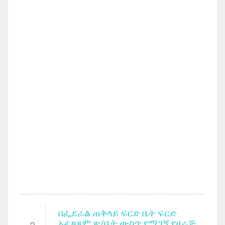
በፌደራል ጠቅላይ ፍርድ ቤት ፍርድ
አፈጻጸም ጽ/ቤት ውስጥ የሚገኝ የሀራጅ