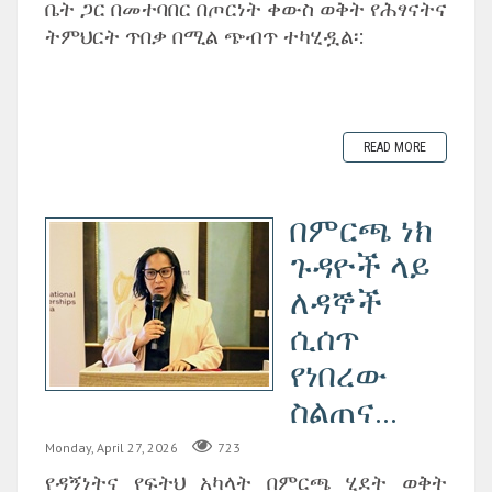
ቤት ጋር በመተባበር በጦርነት ቀውስ ወቅት የሕፃናትና
ትምህርት ጥበቃ በሚል ጭብጥ ተካሂዷል፡:
READ MORE
በምርጫ ነክ
ጉዳዮች ላይ
ለዳኞች
ሲሰጥ
የነበረው
ስልጠና...
Monday, April 27, 2026
723
‎የዳኝነትና የፍትህ አካላት በምርጫ ሂደት ወቅት