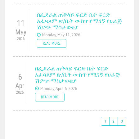
በፌደራል ጠቅላይ ፍርድ ቤት ፍርድ
አፈጻጸም ጽ/ቤት ውስጥ የሚገኝ የሀራጅ
11
ሽያጭ ማስታወቂያ
May
Monday, May 11, 2026
2026
READ MORE
በፌደራል ጠቅላይ ፍርድ ቤት ፍርድ
አፈጻጸም ጽ/ቤት ውስጥ የሚገኝ የሀራጅ
6
ሽያጭ ማስታወቂያ
Apr
Monday, April 6, 2026
2026
READ MORE
1
2
3