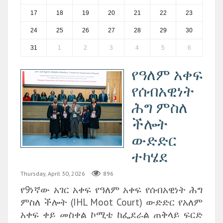
17
18
19
20
21
22
23
24
25
26
27
28
29
30
31
1
2
3
4
5
6
የዓለም አቀፍ
የሰብአዊነት
ሕግ ምስለ
ችሎት
ውድድር
ተካሄደ
Thursday, April 30, 2026
896
የ9ነኛው አገር አቀፍ የዓለም አቀፍ የሰብአዊነት ሕግ
ምስለ ችሎት (IHL Moot Court) ውድድር የአለም
አቀፍ ቀይ መስቀል ኮሚቴ ከፌደራል ጠቅላይ ፍርድ