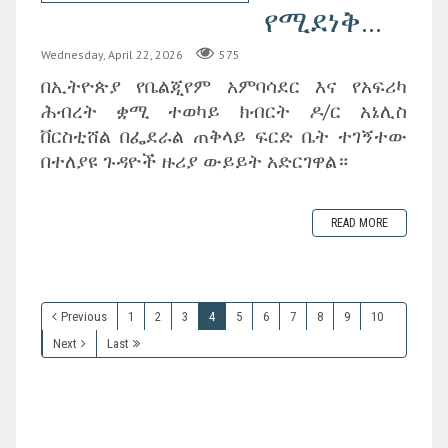
የሚደነቅ...
Wednesday, April 22, 2026
575
በኢትዮጵያ የቤልጂየም አምባሳደር እና የአፍሪካ
ሕብረት ቋሚ ተወካይ ክብርት ዶ/ር አኔሊስ
ቨርስቲሸል በፌደራል ጠቅላይ ፍርድ ቤት ተገኝተው
በተለያዩ ጉዳዮች ዙሪያ ውይይት አድርገዋል።
READ MORE
Previous
1
2
3
4
5
6
7
8
9
10
Next
Last