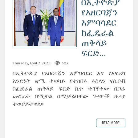
በኢትዮጵያ
የአዘርባጃን
አምባሳደር
ከፌዴራል
ጠቅላይ
ፍርድ...
Thursday, April 2, 2026
603
በኢትዮጵያ የአዘርባጃን አምባሳደር እና የአፍሪካ
አንድነት ቋሚ ተወካይ የተከበሩ ሩስላን ናሲቦቭ
በፌደራል ጠቅላይ ፍርድ ቤት ተገኝተው በጋራ
መስራት በሚቻል በሚቻልባቸው ጉዳዮች ዙሪያ
ተወያይተዋል፡፡
READ MORE