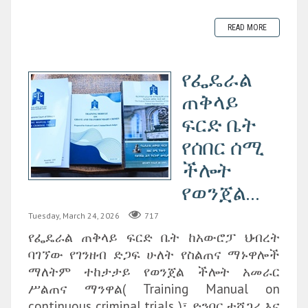
READ MORE
የፌዴራል
ጠቅላይ
ፍርድ ቤት
የሰበር ሰሚ
ችሎት
የወንጀል...
Tuesday, March 24, 2026
717
የፌዴራል ጠቅላይ ፍርድ ቤት ከአውሮፓ ህብረት
ባገኘው የገንዘብ ድጋፍ ሁለት የስልጠና ማኑዋሎች
ማለትም ተከታታይ የወንጀል ችሎት አመራር
ሥልጠና ማንዋል( Training Manual on
continuous criminal trials )፣ ድንበር ተሻጋሪ እና