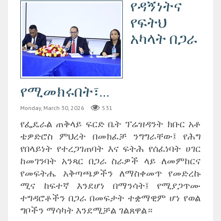
የዳኝነትና
የፍትህ
አካላት በጋራ
የሚመክሩበት፣...
Monday, March 30, 2026
531
የፌዴራል ጠቅላይ ፍርድ ቤት ፕሬዝዳንት ክቡር አቶ
ቴዎድሮስ ምህረት በመክፈቻ ንግግራቸው፤ የሕግ
የበላይነት የተረጋገጠባት እና ፍትሕ የሰፈነባት ሀገር
ከመገንባት አንጻር በጋራ ስራዎች ላይ ለመምከርና
የመፍትሔ አቅጣጫዎችን ለማስቀመጥ የመድረኩ
ሚና ከፍተኛ እንደሆነ በማንሳት፤ የሚያጋጥሙ
ተግዳሮቶችን በጋራ በመፍታት ተቋማዊም ሆነ የወል
ግቦችን ማሳካት እንደሚቻል ገልጸዋል።