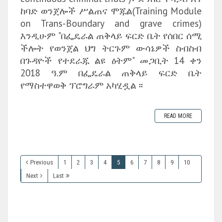
ከባድ ወንጀሎች ሥልጠና ሞጁል(Training Module
on Trans-Boundary and grave crimes)
እንዲሁም "በፌዴራል ጠቅላይ ፍርድ ቤት የሰበር ሰሚ
ችሎት የወንጀል ህግ ትርጉም ውሳኔዎች ስብስብ
በጉዳዮች የተደራጁ ልዩ ዕትም" መጋቢት 14 ቀን
2018 ዓ.ም በፌዴራል ጠቅላይ ፍርድ ቤት
የማስተዋወቅ ፕሮግራም አካሂዷል ፡፡
READ MORE
Previous
1
2
3
4
5
6
7
8
9
10
Next
Last