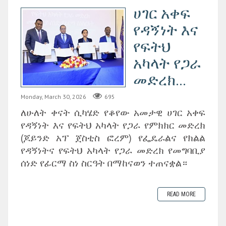
ሀገር አቀፍ
የዳኝነት እና
የፍትህ
አካላት የጋራ
መድረክ...
Monday, March 30, 2026
695
ለሁለት ቀናት ሲካሄድ የቆየው አመታዊ ሀገር አቀፍ
የዳኝነት እና የፍትህ አካላት የጋራ የምክክር መድረክ
(ጆይንድ አፕ ጀስቲስ ፎረም) የፌዴራልና የክልል
የዳኝነትና የፍትህ አካላት የጋራ መድረክ የመግባቢያ
ሰነድ የፊርማ ስነ ስርዓት በማከናወን ተጠናቋል።
READ MORE