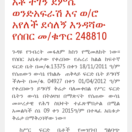
አቶ ተገኝ ደምሴ
ወንድአፍራሽ እና ወ/ሮ
አየለች ደሳለኝ እንዳሻው
የሰበር መ/ቁጥር 248810
ጉዳዩ የንብረት መፋለም ክስን የሚመለከት ነው፡፡
የሰበር አቤቱታው የቀረበው የሐረሪ ክልል ከፍተኛ
ፍርድ ቤት በመ/ቁ.13375 በቀን 18/11/2011 ዓ/ም
የሰጠውን ውሳኔ የክልሉ ጠቅላይ ፍርድ ቤት ይግባኝ
ችሎት በመ/ቁ. 04927 በቀን 01/04/2012 ዓ/ም
የቀረበውን ይግባኝ ቅሬታ ባለመቀበል የሥር ፍርድ
ቤትን ውሳኔ በትዕዛዝ በማጽናት የሰጠው ውሳኔ
መሠረታዊ የሕግ ስህተት ተፈጽሞበታል በሚል
አመልካች ሰኔ 09 ቀን 2015ዓ/ም በተጻፈ አቤቱታ
ቅሬታ በማቅረባቸው ነው፡፡
ከሥር ፍርድ ቤቶች የመዝገብ ግልባጭ