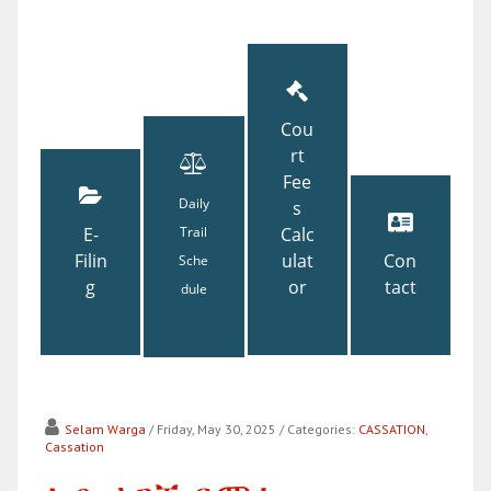
Cou
rt
Fee
Daily
s
E-
Trail
Calc
Filin
ulat
Con
Sche
g
or
tact
dule
Selam Warga
/ Friday, May 30, 2025
/ Categories:
CASSATION
,
Cassation