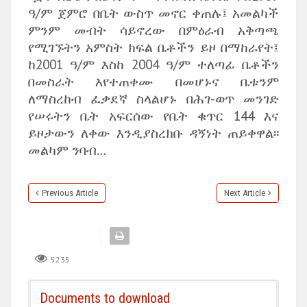
ዓ/ም ጀምሮ በቤት ውስጥ መኖር ቀጠሉ፤ አመልካች
ምንም መብት ሳይኖረው በምዕራብ አቅጣጫ
የሚገኙትን አምስት ክፍል ቤቶችን ይዞ በማከራየት፤
ከ2001 ዓ/ም እስከ 2004 ዓ/ም ተለጣፊ ቤቶችን
በመስራት እየተጠቀሙ በመሆኑና ቤቱንም
ለማስረከብ ፈቃደኛ ስላልሆኑ በሕገ-ወጥ መንገድ
የሠሩትን ቤት አፍርሰው የቤት ቁጥር 144 እና
ይዞታውን ለቀው እንዲያስረክቡ ዳኝነት ጠይቀዋል፡፡
መልካም ንባብ…
Previous Article
Next Article
5235
Documents to download