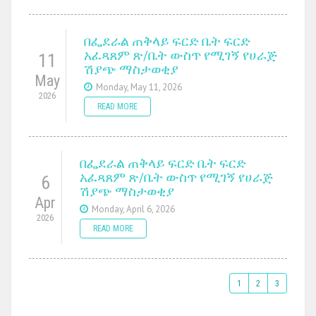
በፌደራል ጠቅላይ ፍርድ ቤት ፍርድ
አፈጻጸም ጽ/ቤት ውስጥ የሚገኝ የሀራጅ
11
ሽያጭ ማስታወቂያ
May
Monday, May 11, 2026
2026
READ MORE
በፌደራል ጠቅላይ ፍርድ ቤት ፍርድ
አፈጻጸም ጽ/ቤት ውስጥ የሚገኝ የሀራጅ
6
ሽያጭ ማስታወቂያ
Apr
Monday, April 6, 2026
2026
READ MORE
1
2
3