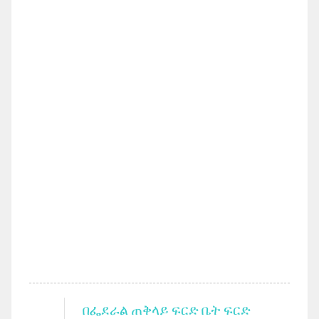
በፌደራል ጠቅላይ ፍርድ ቤት ፍርድ