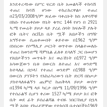
እንደተረዳነው በሥር ፍርድ ቤት አመልካች ተከሳሽ
ተጠሪ ከሳሽ ሆነው ተከራክረዋል፡፡ ተጠሪ
በ23/03/2008ዓ/ም ጽፈው ባቀረቡት ክስ አዋሳኞቹ
በክሱ የተጠቀሰው የቤት ቁጥር 144 የሆነ በ 2921
ካ.ሜ የመሬት ይዞታ ላይ ያረፈ ሰባት ክፍሎች ያሉት
ፎቅ ቤትና ሰርቪስ ቤት ሟች እህታችን በግዥ
አግኝተው ሲጠቀሙበት ቆይተው በ1962 ዓ/ም
በነበረው የሶማሊያ ጦርነት ወጥተው ስላልተመለሱ
ተጠሪ ከወንድሜ ሻምቤል ፈለቀ ደሳለኝ ጋር በመሆን
የእህታችንን መጥፋት እና ወራሽነት በ1972 ዓ/ም
አሳውጀውን ቤቱ በውርስ ለተጠሪ እና ወንድሜ
ከተላለፈ በኃላ፤ የተጠሪ ወንድም በ1988 ዓ/ም
በውርስ ያገኙትን የአከራካሪውን ቤት ድርሻ በስጦታ
ያስተላለፉልኝን ጨምሮ ከጠቅላላ ይዞታ ውስጥ
በ1394 ካ/ሜ ላይ ካርታ በስሜ 11/09/1996 ዓ/ም
የተሰራልኝ ሲሆን ቀሪው 1527 ካ/ሜ ይዞታ እና ፎቅ
ቤት ወደ ፊት ይሰራልሻል ተብዬ ነበር፤ከዚያ በኋላ
ሟች እህቴ ያከራየቻቸው የተከሳሽ ቤተሰቦችከ1969