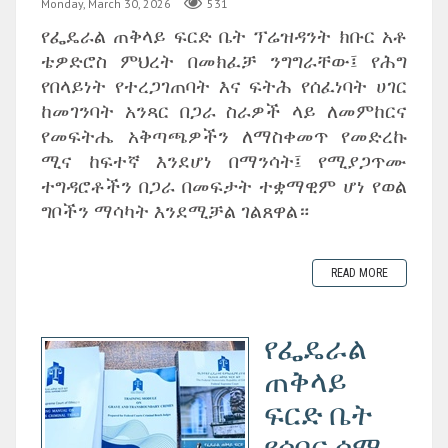
Monday, March 30, 2026
531
የፌዴራል ጠቅላይ ፍርድ ቤት ፕሬዝዳንት ክቡር አቶ
ቴዎድሮስ ምህረት በመክፈቻ ንግግራቸው፤ የሕግ
የበላይነት የተረጋገጠባት እና ፍትሕ የሰፈነባት ሀገር
ከመገንባት አንጻር በጋራ ስራዎች ላይ ለመምከርና
የመፍትሔ አቅጣጫዎችን ለማስቀመጥ የመድረኩ
ሚና ከፍተኛ እንደሆነ በማንሳት፤ የሚያጋጥሙ
ተግዳሮቶችን በጋራ በመፍታት ተቋማዊም ሆነ የወል
ግቦችን ማሳካት እንደሚቻል ገልጸዋል።
READ MORE
የፌዴራል
ጠቅላይ
ፍርድ ቤት
የሰበር ሰሚ