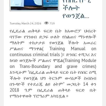
ችሎት
የወንጀል...
Tuesday, March 24, 2026
719
የፌዴራል ጠቅላይ ፍርድ ቤት ከአውሮፓ ህብረት
ባገኘው የገንዘብ ድጋፍ ሁለት የስልጠና ማኑዋሎች
ማለትም ተከታታይ የወንጀል ችሎት አመራር
ሥልጠና ማንዋል( Training Manual on
continuous criminal trials )፣ ድንበር ተሻጋሪ እና
ከባድ ወንጀሎች ሥልጠና ሞጁል(Training Module
on Trans-Boundary and grave crimes)
እንዲሁም "በፌዴራል ጠቅላይ ፍርድ ቤት የሰበር ሰሚ
ችሎት የወንጀል ህግ ትርጉም ውሳኔዎች ስብስብ
በጉዳዮች የተደራጁ ልዩ ዕትም" መጋቢት 14 ቀን
2018 ዓ.ም በፌዴራል ጠቅላይ ፍርድ ቤት
የማስተዋወቅ ፕሮግራም አካሂዷል ፡፡