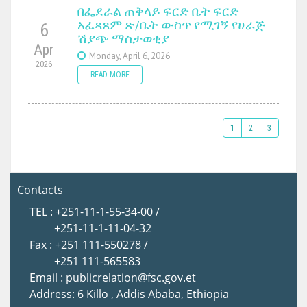
በፌደራል ጠቅላይ ፍርድ ቤት ፍርድ
አፈጻጸም ጽ/ቤት ውስጥ የሚገኝ የሀራጅ
6
ሽያጭ ማስታወቂያ
Apr
Monday, April 6, 2026
2026
READ MORE
1
2
3
Contacts
TEL : +251-11-1-55-34-00 /
+251-11-1-11-04-32
Fax : +251 111-550278 /
+251 111-565583
Email : publicrelation@fsc.gov.et
Address: 6 Killo , Addis Ababa, Ethiopia