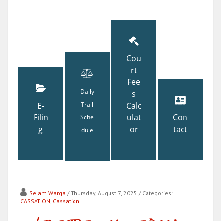
Cou
rt
Fee
Daily
s
E-
Trail
Calc
Filin
ulat
Con
Sche
g
or
tact
dule
Selam Warga
/ Thursday, August 7, 2025
/ Categories:
CASSATION
,
Cassation