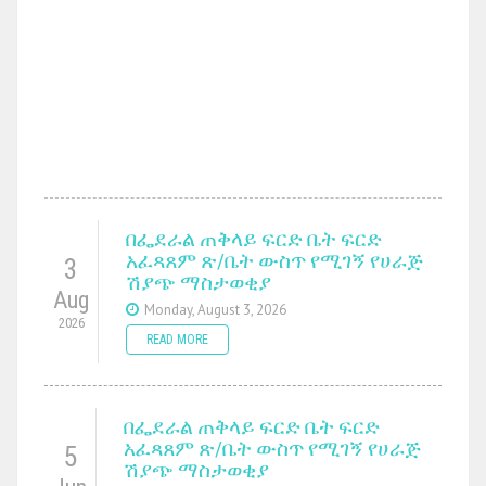
በፌደራል ጠቅላይ ፍርድ ቤት ፍርድ
አፈጻጸም ጽ/ቤት ውስጥ የሚገኝ የሀራጅ
3
ሽያጭ ማስታወቂያ
Aug
Monday, August 3, 2026
2026
READ MORE
በፌደራል ጠቅላይ ፍርድ ቤት ፍርድ
አፈጻጸም ጽ/ቤት ውስጥ የሚገኝ የሀራጅ
5
ሽያጭ ማስታወቂያ