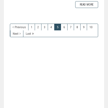
READ MORE
Previous
1
2
3
4
5
6
7
8
9
10
Next
Last