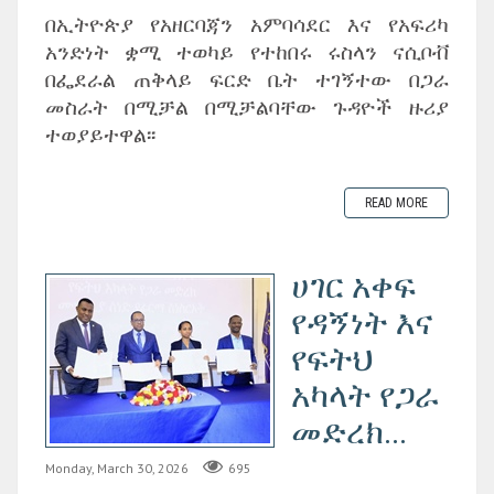
በኢትዮጵያ የአዘርባጃን አምባሳደር እና የአፍሪካ
አንድነት ቋሚ ተወካይ የተከበሩ ሩስላን ናሲቦቭ
በፌደራል ጠቅላይ ፍርድ ቤት ተገኝተው በጋራ
መስራት በሚቻል በሚቻልባቸው ጉዳዮች ዙሪያ
ተወያይተዋል፡፡
READ MORE
ሀገር አቀፍ
የዳኝነት እና
የፍትህ
አካላት የጋራ
መድረክ...
Monday, March 30, 2026
695