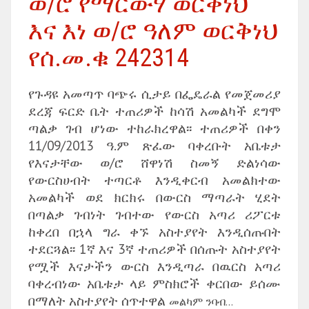
ወ/ሮ የማርውሃ ወርቅነህ
እና እነ ወ/ሮ ዓለም ወርቅነህ
የሰ.መ.ቁ 242314
የጉዳዩ አመጣጥ ባጭሩ ሲታይ በፌዴራል የመጀመሪያ
ደረጃ ፍርድ ቤት ተጠሪዎች ከሳሽ አመልካች ደግሞ
ጣልቃ ገብ ሆነው ተከራክረዋል፡፡ ተጠሪዎች በቀን
11/09/2013 ዓ.ም ጽፈው ባቀረቡት አቤቱታ
የእናታቸው ወ/ሮ ሸዋነሽ ስመኝ ድልነሳው
የውርስሀብት ተጣርቶ እንዲቀርብ አመልክተው
አመልካች ወደ ክርክሩ በውርስ ማጣራት ሂደት
በጣልቃ ገብነት ገብተው የውርስ አጣሪ ሪፖርቱ
ከቀረበ በኋላ ግራ ቀኙ አስተያየት እንዲሰጡበት
ተደርጓል፡፡ 1ኛ እና 3ኛ ተጠሪዎች በሰጡት አስተያየት
የሟች እናታችን ውርስ እንዲጣራ በዉርስ አጣሪ
ባቀረብነው አቤቱታ ላይ ምስክሮች ቀርበው ይሰሙ
በማለት አስተያየት ሰጥተዋል
መልካም ንባብ…