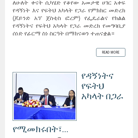
ለሁለት ቀናት ሲካሄድ የቆየው አመታዊ ሀገር አቀፍ
የዳኝነት እና የፍትህ አካላት የጋራ የምክክር መድረክ
(ጆይንድ አፕ ጀስቲስ ፎረም) የፌዴራልና የክልል
የዳኝነትና የፍትህ አካላት የጋራ መድረክ የመግባቢያ
ሰነድ የፊርማ ስነ ስርዓት በማከናወን ተጠናቋል።
READ MORE
የዳኝነትና
የፍትህ
አካላት በጋራ
የሚመክሩበት፣...