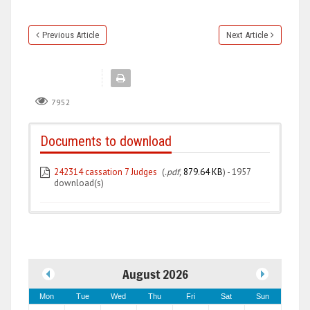
Previous Article
Next Article
7952
Documents to download
242314 cassation 7 Judges
(
.pdf,
879.64 KB
) - 1957
download(s)
August 2026
Mon
Tue
Wed
Thu
Fri
Sat
Sun