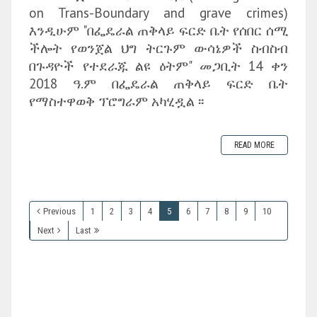
on Trans-Boundary and grave crimes)
እንዲሁም "በፌዴራል ጠቅላይ ፍርድ ቤት የሰበር ሰሚ
ችሎት የወንጀል ህግ ትርጉም ውሳኔዎች ስብስብ
በጉዳዮች የተደራጁ ልዩ ዕትም" መጋቢት 14 ቀን
2018 ዓ.ም በፌዴራል ጠቅላይ ፍርድ ቤት
የማስተዋወቅ ፕሮግራም አካሂዷል ፡፡
READ MORE
Previous
1
2
3
4
5
6
7
8
9
10
Next
Last