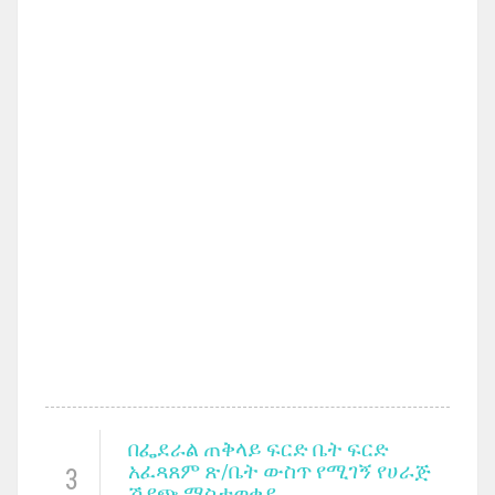
በፌደራል ጠቅላይ ፍርድ ቤት ፍርድ
አፈጻጸም ጽ/ቤት ውስጥ የሚገኝ የሀራጅ
3
ሽያጭ ማስታወቂያ