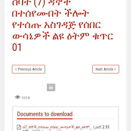
ሰባት (7) ዳኞች
በተሰየሙበት ችሎት
የተሰጡ አስገዳጅ የሰበር
ውሳኔዎች ልዩ ዕትም ቁጥር
01
Previous Article
Next Article
9158
Documents to download
በ7_ዳኞች_የተሰጡ_የሰበር_ውሳኔዎች_ልዩ_ዕትም_
(
.pdf,
2.55