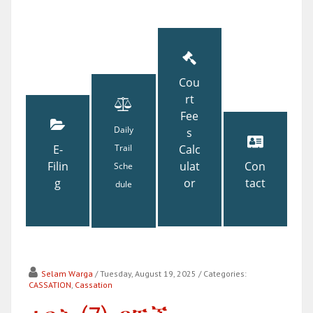
Cou
rt
Fee
Daily
s
E-
Trail
Calc
Filin
ulat
Con
Sche
g
or
tact
dule
Selam Warga
/ Tuesday, August 19, 2025
/ Categories:
CASSATION
,
Cassation