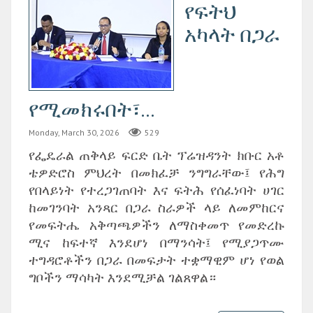
የፍትህ
አካላት በጋራ
የሚመክሩበት፣...
Monday, March 30, 2026
529
የፌዴራል ጠቅላይ ፍርድ ቤት ፕሬዝዳንት ክቡር አቶ
ቴዎድሮስ ምህረት በመክፈቻ ንግግራቸው፤ የሕግ
የበላይነት የተረጋገጠባት እና ፍትሕ የሰፈነባት ሀገር
ከመገንባት አንጻር በጋራ ስራዎች ላይ ለመምከርና
የመፍትሔ አቅጣጫዎችን ለማስቀመጥ የመድረኩ
ሚና ከፍተኛ እንደሆነ በማንሳት፤ የሚያጋጥሙ
ተግዳሮቶችን በጋራ በመፍታት ተቋማዊም ሆነ የወል
ግቦችን ማሳካት እንደሚቻል ገልጸዋል።