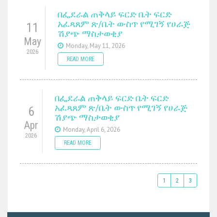
በፌደራል ጠቅላይ ፍርድ ቤት ፍርድ
አፈጻጸም ጽ/ቤት ውስጥ የሚገኝ የሀራጅ
11
ሽያጭ ማስታወቂያ
May
Monday, May 11, 2026
2026
READ MORE
በፌደራል ጠቅላይ ፍርድ ቤት ፍርድ
አፈጻጸም ጽ/ቤት ውስጥ የሚገኝ የሀራጅ
6
ሽያጭ ማስታወቂያ
Apr
Monday, April 6, 2026
2026
READ MORE
1
2
3