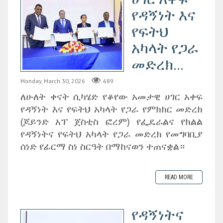
የዳኝነት እና
የፍትህ
አካላት የጋራ
መድረክ...
Monday, March 30, 2026
689
ለሁለት ቀናት ሲካሄድ የቆየው አመታዊ ሀገር አቀፍ
የዳኝነት እና የፍትህ አካላት የጋራ የምክክር መድረክ
(ጆይንድ አፕ ጀስቲስ ፎረም) የፌዴራልና የክልል
የዳኝነትና የፍትህ አካላት የጋራ መድረክ የመግባቢያ
ሰነድ የፊርማ ስነ ስርዓት በማከናወን ተጠናቋል።
READ MORE
የዳኝነትና