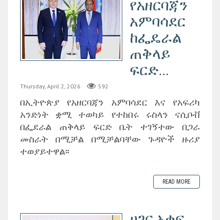
የአዘርባጃን
አምባሳደር
ከፌዴራል
ጠቅላይ
ፍርድ...
Thursday, April 2, 2026
592
በኢትዮጵያ የአዘርባጃን አምባሳደር እና የአፍሪካ
አንድነት ቋሚ ተወካይ የተከበሩ ሩስላን ናሲቦቭ
በፌደራል ጠቅላይ ፍርድ ቤት ተገኝተው በጋራ
መስራት በሚቻል በሚቻልባቸው ጉዳዮች ዙሪያ
ተወያይተዋል፡፡
READ MORE
ሀገር አቀፍ