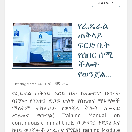
READ MORE
የፌዴራል
ጠቅላይ
ፍርድ ቤት
የሰበር ሰሚ
ችሎት
የወንጀል...
Tuesday, March 24, 2026
714
የፌዴራል ጠቅላይ ፍርድ ቤት ከአውሮፓ ህብረት
ባገኘው የገንዘብ ድጋፍ ሁለት የስልጠና ማኑዋሎች
ማለትም ተከታታይ የወንጀል ችሎት አመራር
ሥልጠና ማንዋል( Training Manual on
continuous criminal trials )፣ ድንበር ተሻጋሪ እና
ከባድ ወንጀሎች ሥልጠና ሞጁል(Training Module