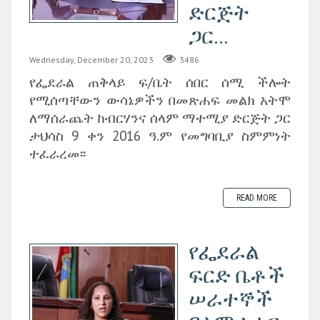
ድርጅት
ጋር...
Wednesday, December 20, 2023
3486
የፌደራል ጠቅላይ ፍ/ቤት ሰበር ሰሚ ችሎት
የሚሰጣቸውን ውሳኔዎችን በመጽሐፍ መልክ አትሞ
ለማሰራጨት ከብርሃንና ሰላም ማተሚያ ድርጅት ጋር
ታህሳስ 9 ቀን 2016 ዓ.ም የመግባቢያ ስምምነት
ተፈራረመ፡፡
READ MORE
የፌደራል
ፍርድ ቤቶች
ሠራተኞች