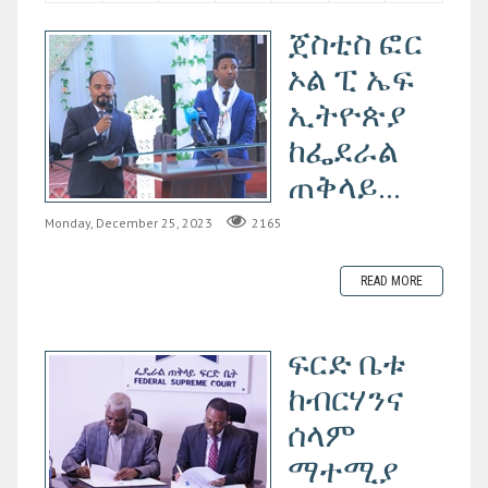
ጀስቲስ ፎር
ኦል ፒ ኤፍ
ኢትዮጵያ
ከፌደራል
ጠቅላይ...
Monday, December 25, 2023
2165
READ MORE
ፍርድ ቤቱ
ከብርሃንና
ሰላም
ማተሚያ