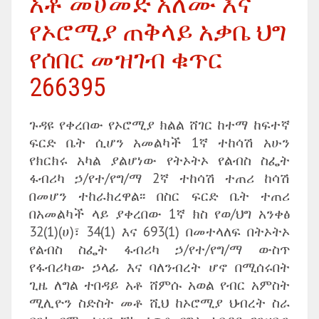
አቶ መሀመድ አለሙ እና
የኦሮሚያ ጠቅላይ አቃቤ ህግ
የሰበር መዝገብ ቁጥር
266395
ጉዳዩ የቀረበው የኦሮሚያ ክልል ሸገር ከተማ ከፍተኛ
ፍርድ ቤት ሲሆን አመልካች 1ኛ ተከሳሽ አሁን
የክርክሩ አካል ያልሆነው የትኦትኦ የልብስ ስፌት
ፋብሪካ ኃ/የተ/የግ/ማ 2ኛ ተከሳሽ ተጠሪ ከሳሽ
በመሆን ተከራክረዋል፡፡ በስር ፍርድ ቤት ተጠሪ
በአመልካች ላይ ያቀረበው 1ኛ ክስ የወ/ህግ አንቀፅ
32(1)(ሀ)፣ 34(1) እና 693(1) በመተላለፍ በትኦትኦ
የልብስ ስፌት ፋብሪካ ኃ/የተ/የግ/ማ ውስጥ
የፋብሪካው ኃላፊ እና ባለንብረት ሆኖ በሚሰሩበት
ጊዜ ለግል ተበዳይ አቶ ሸምሱ አወል የብር አምስት
ሚሊዮን ስድስት መቶ ሺህ ከኦሮሚያ ህብረት ስራ