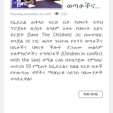
ወጣቶችና...
Thursday, December 14, 2023
2392
የፌደራል ጠቅላይ ፍርድ ቤት የህጻናት ፍትህ
ፕሮጀክት ጽ/ቤት ከዓለም አቀፉ የህጻናት አድን
ድርጅት (Save The Children) ጋር በመተባበር
ወንጀል ነክ ነገር ዉስጥ ገብተዉ የተገኙ ወጣቶችና
በሴቶችና ህጻናት ችሎት ያጋጠሙ መልካም
ተለሞክሮዎችና ተግዳሮቶች (Children in conflict
with the law) በሚል ርዕስ በተዘጋጀው የምክክር
መድረክ 50 የሚጠጉ ከፌደራልና ክልል ፍርድ ቤቶች
የተዉጣጡ ዳኞችና ማህበራዊ ሳይንስ ባለሙያዎች
ተሳትፈዋል፡፡
READ MORE