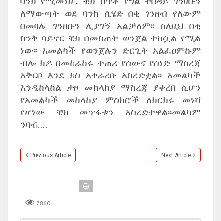
ባንክ የሚመነዘር ቼክ ሰጥቶ የግል ተበዳይ ገንዘቡን
ለማውጣት ወደ ባንክ ሲሄድ በቂ ገንዘብ የለውም
በመባሉ ገንዘቡን ሊያገኝ አልቻለም፡፡ ስለዚህ በቂ
ስንቅ ሳይኖር ቼክ በመስጠት ወንጀል ተከሷል የሚል
ነው፡፡ አመልካች የወንጀሉን ድርጊት አልፈፀምኩም
ብሎ ክዶ በመከራከሩ ተጠሪ የሰውና የሰነድ ማስረጃ
አቅርቦ እንደ ክስ አቀራረቡ አስረድቷል፡፡ አመልካች
እንዲከላከል ታዞ መከላከያ ማስረጃ ያቀረበ ሲሆን
የአመልካች መከላከያ ምስክሮች ለክርክሩ መነሻ
የሆነው ቼክ መጥፋቱን አስረድተዋል፡፡መልካም
ንባብ….
Previous Article
Next Article
7860