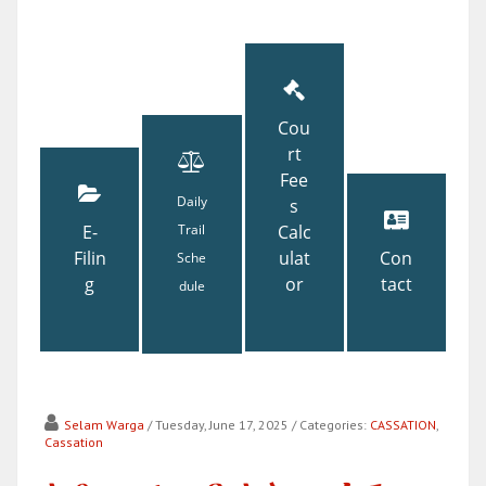
Cou
rt
Fee
Daily
s
E-
Trail
Calc
Filin
ulat
Con
Sche
g
or
tact
dule
Selam Warga
/ Tuesday, June 17, 2025
/ Categories:
CASSATION
,
Cassation