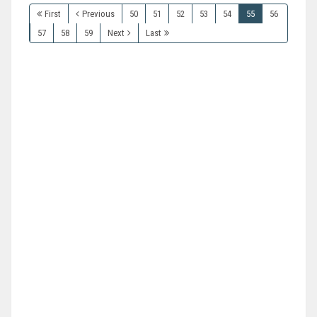
First
Previous
50
51
52
53
54
55
56
57
58
59
Next
Last