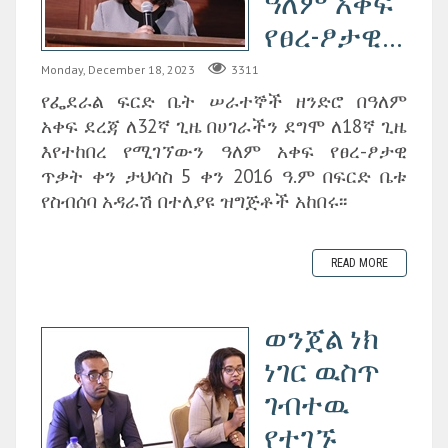
ዓለም አቀፍ
የፀረ-ፆታዊ...
Monday, December 18, 2023
3311
የፌደራል ፍርድ ቤት ሠራተኞች ዘንድሮ በዓለም
አቀፍ ደረጃ ለ32ኛ ጊዜ በሀገራችን ደግሞ ለ18ኛ ጊዜ
እየተከበረ የሚገኘውን ዓለም አቀፍ የፀረ-ፆታዊ
ጥቃት ቀን ታህሳስ 5 ቀን 2016 ዓ.ም በፍርድ ቤቱ
የስብሰባ አዳራሽ በተለያዩ ዝግጅቶች አከበሩ፡፡
READ MORE
ወንጀል ነክ
ነገር ዉስጥ
ገብተዉ
የተገኙ