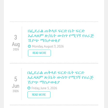
በፌደራል ጠቅላይ ፍርድ ቤት ፍርድ
አፈጻጸም ጽ/ቤት ውስጥ የሚገኝ የሀራጅ
3
ሽያጭ ማስታወቂያ
Aug
Monday, August 3, 2026
2026
READ MORE
በፌደራል ጠቅላይ ፍርድ ቤት ፍርድ
አፈጻጸም ጽ/ቤት ውስጥ የሚገኝ የሀራጅ
5
ሽያጭ ማስታወቂያ
Jun
Friday, June 5, 2026
2026
READ MORE