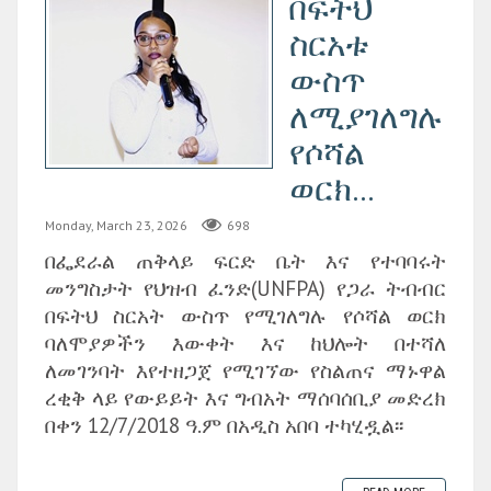
በፍትህ
ስርአቱ
ውስጥ
ለሚያገለግሉ
የሶሻል
ወርክ...
Monday, March 23, 2026
698
በፌደራል ጠቅላይ ፍርድ ቤት እና የተባባሩት
መንግስታት የህዝብ ፈንድ(UNFPA) የጋራ ትብብር
በፍትህ ስርአት ውስጥ የሚገለግሉ የሶሻል ወርክ
ባለሞያዎችን እውቀት እና ከህሎት በተሻለ
ለመገንባት እየተዘጋጀ የሚገኘው የስልጠና ማኑዋል
ረቂቅ ላይ የውይይት እና ግብአት ማሰባሰቢያ መድረክ
በቀን 12/7/2018 ዓ.ም በአዲስ አበባ ተካሂዷል፡፡