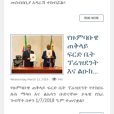
መሰብሰቢያ አዳራሽ ተከብሯል፡፡
READ MORE
የዙምባቡዌ
ጠቅላይ
ፍርድ ቤት
ፕሬዝደንት
እና ልዑክ...
Wednesday, March 11, 2026
945
የዙምባቡዌ ጠቅላይ ፍርድ ቤት ፕሬዝደንት የተከበሩ
ሉክ ማላባ እና ልኡካን ቡድናቸው ይፋዊ የስራ
ጉብኝት በቀን 1/7/2018 ዓ.ም ተጠናቋል፡፡