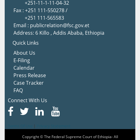
+251-11-1-11-04-32
Fax : +251 111-550278 /
+251 111-565583
Email : publicrelation@fsc.gov.et
Address: 6 Killo , Addis Ababa, Ethiopia
Quick Links
About Us
E-Filing
Calendar
Press Release
Case Tracker
FAQ
Connect With Us
Terms Of Use
|
Privacy Statement
Copyright © The Federal Supreme Court of Ethiopia- All