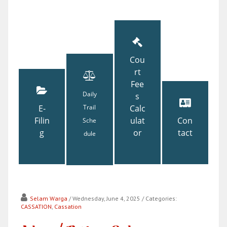
Cou
rt
Fee
Daily
s
E-
Trail
Calc
Filin
ulat
Con
Sche
g
or
tact
dule
Selam Warga
/ Wednesday, June 4, 2025
/ Categories:
CASSATION
,
Cassation