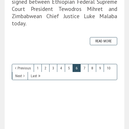
signed between Ethiopian Federal Supreme
Court President Tewodros Mihret and
Zimbabwean Chief Justice Luke Malaba
today.
READ MORE
Previous
1
2
3
4
5
6
7
8
9
10
Next
Last