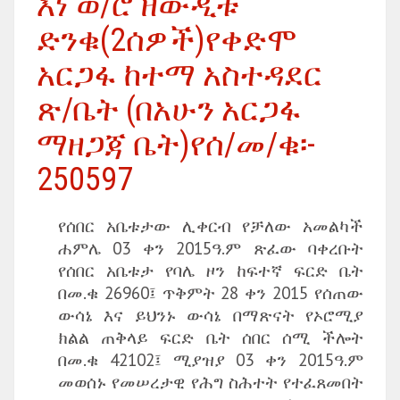
እነ ወ/ሮ ዘውዲቱ
ድንቁ(2ሰዎች)የቀድሞ
አርጋፋ ከተማ አስተዳደር
ጽ/ቤት (በአሁን አርጋፋ
ማዘጋጃ ቤት)የሰ/መ/ቁ፡-
250597
የሰበር አቤቱታው ሊቀርብ የቻለው አመልካች
ሐምሌ 03 ቀን 2015ዓ.ም ጽፈው ባቀረቡት
የሰበር አቤቱታ የባሌ ዞን ከፍተኛ ፍርድ ቤት
በመ.ቁ 26960፤ ጥቅምት 28 ቀን 2015 የሰጠው
ውሳኔ እና ይህንኑ ውሳኔ በማጽናት የኦሮሚያ
ክልል ጠቅላይ ፍርድ ቤት ሰበር ሰሚ ችሎት
በመ.ቁ 42102፤ ሚያዝያ 03 ቀን 2015ዓ.ም
መወሰኑ የመሠረታዊ የሕግ ስሕተት የተፈጸመበት