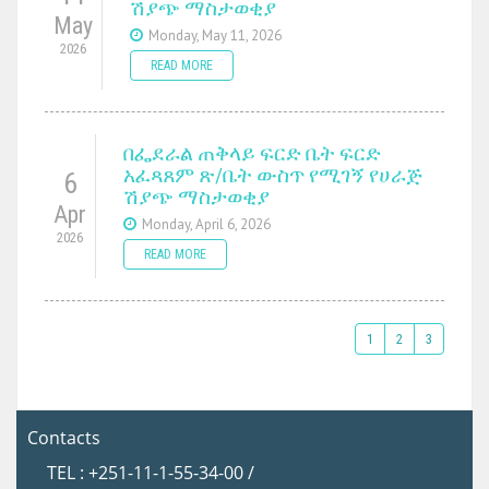
ሽያጭ ማስታወቂያ
May
Monday, May 11, 2026
2026
READ MORE
በፌደራል ጠቅላይ ፍርድ ቤት ፍርድ
አፈጻጸም ጽ/ቤት ውስጥ የሚገኝ የሀራጅ
6
ሽያጭ ማስታወቂያ
Apr
Monday, April 6, 2026
2026
READ MORE
1
2
3
Contacts
TEL : +251-11-1-55-34-00 /