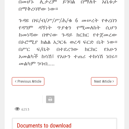
በመሆኑ ሊታረም ይገባል በማለት አቤቱታ
በማቅረባቸው ነው፡፡
ጉዳዩ በፍ/ብ/ሥ/ሥ/ሕ/ቁ 6 መሠረት የቀረበን
የዳግም ዳኝነት ጥያቄን የሚመለከት ሲሆን
ከመነሻው በዋናው ጉዳይ ክርክር የተጀመረው
በኦሮሚያ ክልል አጋርፋ ወረዳ ፍርድ ቤት ነው፡፡
በሥር ፍ/ቤት በተደረገው ክርክር የአሁን
አመልካች ከሳሽ፤ የአሁን ተጠሪ ተከሳሽ ነበሩ፡፡
መልካም ንባብ…..
Previous Article
Next Article
6253
Documents to download