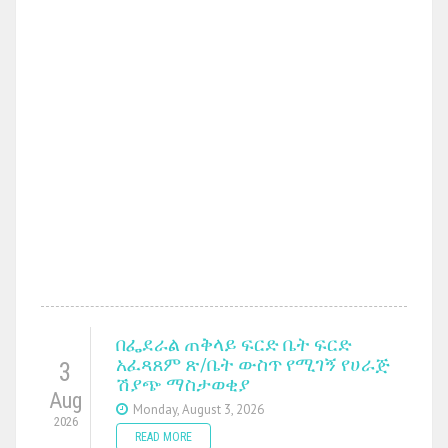
በፌደራል ጠቅላይ ፍርድ ቤት ፍርድ
አፈጻጸም ጽ/ቤት ውስጥ የሚገኝ የሀራጅ
3
ሽያጭ ማስታወቂያ
Aug
Monday, August 3, 2026
2026
READ MORE