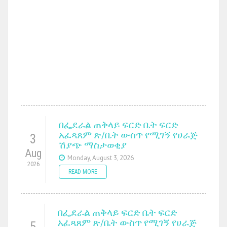
በፌደራል ጠቅላይ ፍርድ ቤት ፍርድ
አፈጻጸም ጽ/ቤት ውስጥ የሚገኝ የሀራጅ
3
ሽያጭ ማስታወቂያ
Aug
Monday, August 3, 2026
2026
READ MORE
በፌደራል ጠቅላይ ፍርድ ቤት ፍርድ
አፈጻጸም ጽ/ቤት ውስጥ የሚገኝ የሀራጅ
5