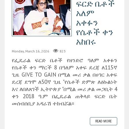
ፍርድ ቤቶች
አለም
አቀፉን
የሴቶች ቀን
አከበሩ
Monday, March 16, 2026
823
የፌዴራል ፍርድ ቤቶች የዘንድሮ ዓለም አቀፉን
የሴቶች ቀን ማርች 8 በዓለም አቀፍ ደረጃ ለ115ኛ
ጊዜ GIVE TO GAIN በሚል መሪ ቃል በሀገር አቀፍ
ደረጃ ደግሞ ለ50ኛ ጊዜ "የሴቶች ድምጽ ለዕኩልነት
እና ለበለጸገች ኢትዮጵያ "በሚል መሪ ቃል መጋቢት 4
ቀን 2018 ዓ.ም በፌዴራል ጠቅላይ ፍርድ ቤት
መሰብሰቢያ አዳራሽ ተከብሯል፡፡
READ MORE