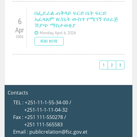
በፌደራል ጠቅላይ ፍርድ ቤት ፍርድ
አፈጻጸም ጽ/ቤት ውስጥ የሚገኝ የሀራጅ
6
ሽያጭ ማስታወቂያ
Apr
Monday, April 6, 2026
2026
READ MORE
1
2
3
Contacts
TEL : +251-11-1-55-34-00 /
+251-11-1-11-04-32
Fax : +251 111-550278 /
+251 111-565583
Email : publicrelation@fsc.gov.et