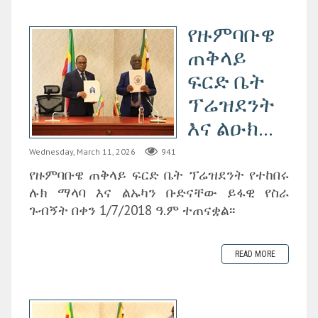
የዙምባቡዌ
ጠቅላይ
ፍርድ ቤት
ፕሬዝደንት
እና ልዑክ...
Wednesday, March 11, 2026
941
የዙምባቡዌ ጠቅላይ ፍርድ ቤት ፕሬዝደንት የተከበሩ
ሉክ ማላባ እና ልኡካን ቡድናቸው ይፋዊ የስራ
ጉብኝት በቀን 1/7/2018 ዓ.ም ተጠናቋል፡፡
READ MORE