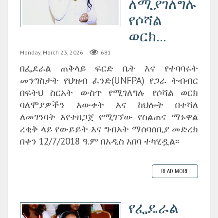
ለሚያገለግሉ
የሶሻል
ወርክ...
Monday, March 23, 2026
681
በፌደራል ጠቅላይ ፍርድ ቤት እና የተባባሩት
መንግስታት የህዝብ ፈንድ(UNFPA) የጋራ ትብብር
በፍትህ ስርአት ውስጥ የሚገለግሉ የሶሻል ወርክ
ባለሞያዎችን እውቀት እና ከህሎት በተሻለ
ለመገንባት እየተዘጋጀ የሚገኘው የስልጠና ማኑዋል
ረቂቅ ላይ የውይይት እና ግብአት ማሰባሰቢያ መድረክ
በቀን 12/7/2018 ዓ.ም በአዲስ አበባ ተካሂዷል፡፡
READ MORE
የፌዴራል