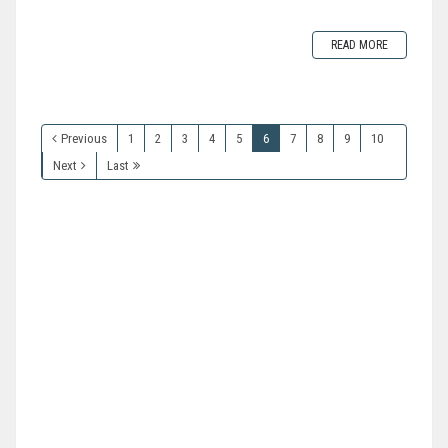
READ MORE
Previous
1
2
3
4
5
6
7
8
9
10
Next
Last