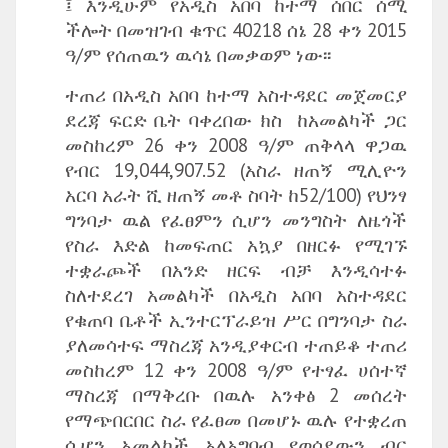
፤ እንዲሁም የአዲስ አበባ ከተማ ሰበር ሰሚ
ችሎት በመዝገብ ቁጥር 40218 ሰኔ 28 ቀን 2015
ዓ/ም የሰጠዉን ዉሳኔ በመቃወም ነው፡፡
ተጠሪ በአዲስ አበባ ከተማ አስተዳደር መጀመርያ
ደረጃ ፍርድ ቤት ባቀረበው ክስ ከአመልካች ጋር
መስከረም 26 ቀን 2008 ዓ/ም ጠቅላላ ዋጋዉ
የብር 19,044,907.52 (አስራ ዘጠኝ ሚሊዮን
አርባ አራት ሺ ዘጠኝ መቶ ስባት ከ52/100) የህንፃ
ግንባታ ዉል የፈፀምን ሲሆን መንግስት ለዜጎች
የስራ እድል ከመፍጠር አኳያ በዘርፉ የሚገኙ
ተቋራጮች በአንድ ዘርፍ ብቻ እንዲሳተፉ
ስለተደረገ አመልካች በአዲስ አበባ አስተዳደር
የቁጠባ ቤቶች ኢንተርፕራይዝ ሥር በግንባታ ስራ
ያለመሳተፍ ማስረጃ አንዲያቀርብ ተጠይቆ ተጠሪ
መስከረም 12 ቀን 2008 ዓ/ም የተፃፈ ሀሰተኛ
ማስረጃ በማቅረቡ በዉሉ አንቀፅ 2 መሰረት
የማጭበርበር ስራ የፈፀመ በመሆኑ ዉሉ የተቋረጠ
ሲሆን አመልካች አለአግባብ የወሰደውን ብር