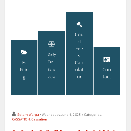
Cou
rt
Fee
Daily
s
E-
Trail
Calc
Filin
ulat
Con
Sche
g
or
tact
dule
Selam Warga
/ Wednesday, June 4, 2025
/ Categories:
CASSATION
,
Cassation