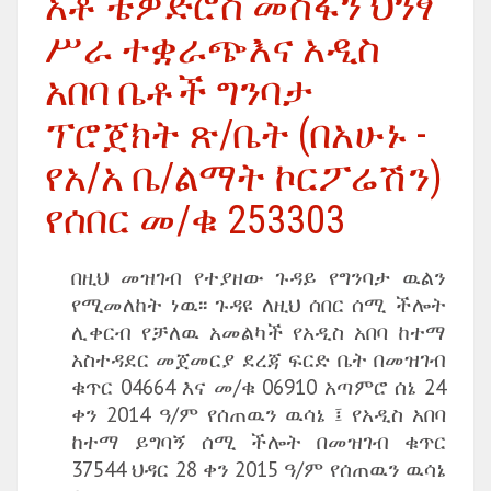
አቶ ቴዎድሮስ መስፋን ህንፃ
ሥራ ተቋራጭእና አዲስ
አበባ ቤቶች ግንባታ
ፕሮጀክት ጽ/ቤት (በአሁኑ -
የአ/አ ቤ/ልማት ኮርፖሬሽን)
የሰበር መ/ቁ 253303
በዚህ መዝገብ የተያዘው ጉዳይ የግንባታ ዉልን
የሚመለከት ነዉ፡፡ ጉዳዩ ለዚህ ሰበር ሰሚ ችሎት
ሊቀርብ የቻለዉ አመልካች የአዲስ አበባ ከተማ
አስተዳደር መጀመርያ ደረጃ ፍርድ ቤት በመዝገብ
ቁጥር 04664 እና መ/ቁ 06910 አጣምሮ ሰኔ 24
ቀን 2014 ዓ/ም የሰጠዉን ዉሳኔ ፤ የአዲስ አበባ
ከተማ ይግባኝ ሰሚ ችሎት በመዝገብ ቁጥር
37544 ህዳር 28 ቀን 2015 ዓ/ም የሰጠዉን ዉሳኔ