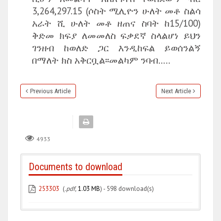
3,264,297.15 (ሶስት ሚሊዮን ሁለት መቶ ስልሳ
አራት ሺ ሁለት መቶ ዘጠና ስባት ከ15/100)
ቅድመ ክፍያ ለመመለስ ፍቃደኛ ስላልሆነ ይህን
ገንዘብ ከወለድ ጋር እንዲከፍል ይወሰንልኝ
በማለት ክስ አቅርቧል፡፡መልካም ንባብ…..
Previous Article
Next Article
4933
Documents to download
253303
(
.pdf,
1.03 MB
) - 598 download(s)