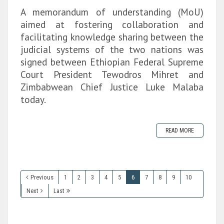
A memorandum of understanding (MoU)
aimed at fostering collaboration and
facilitating knowledge sharing between the
judicial systems of the two nations was
signed between Ethiopian Federal Supreme
Court President Tewodros Mihret and
Zimbabwean Chief Justice Luke Malaba
today.
READ MORE
Previous
1
2
3
4
5
6
7
8
9
10
Next
Last