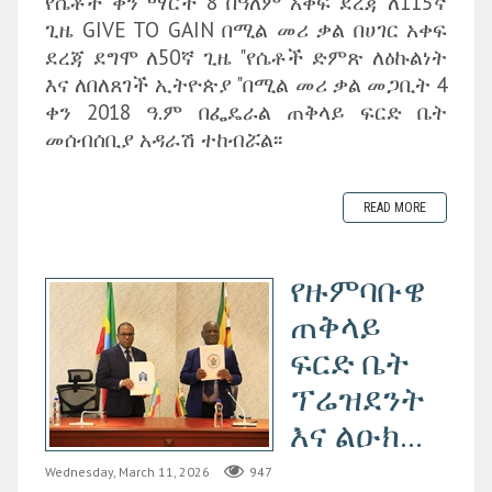
የሴቶች ቀን ማርች 8 በዓለም አቀፍ ደረጃ ለ115ኛ
ጊዜ GIVE TO GAIN በሚል መሪ ቃል በሀገር አቀፍ
ደረጃ ደግሞ ለ50ኛ ጊዜ "የሴቶች ድምጽ ለዕኩልነት
እና ለበለጸገች ኢትዮጵያ "በሚል መሪ ቃል መጋቢት 4
ቀን 2018 ዓ.ም በፌዴራል ጠቅላይ ፍርድ ቤት
መሰብሰቢያ አዳራሽ ተከብሯል፡፡
READ MORE
የዙምባቡዌ
ጠቅላይ
ፍርድ ቤት
ፕሬዝደንት
እና ልዑክ...
Wednesday, March 11, 2026
947