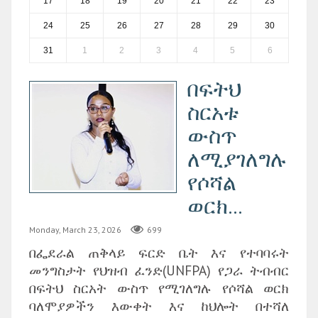
17
18
19
20
21
22
23
24
25
26
27
28
29
30
31
1
2
3
4
5
6
በፍትህ
ስርአቱ
ውስጥ
ለሚያገለግሉ
የሶሻል
ወርክ...
Monday, March 23, 2026
699
በፌደራል ጠቅላይ ፍርድ ቤት እና የተባባሩት
መንግስታት የህዝብ ፈንድ(UNFPA) የጋራ ትብብር
በፍትህ ስርአት ውስጥ የሚገለግሉ የሶሻል ወርክ
ባለሞያዎችን እውቀት እና ከህሎት በተሻለ