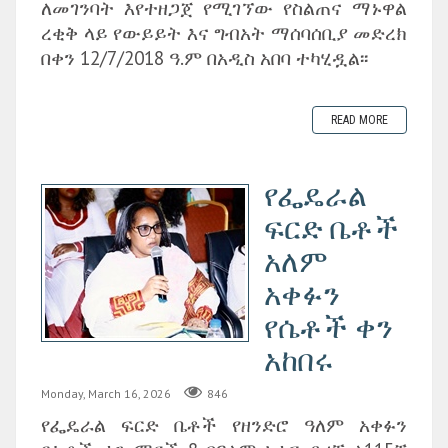
ለመገንባት እየተዘጋጀ የሚገኘው የስልጠና ማኑዋል
ረቂቅ ላይ የውይይት እና ግብአት ማሰባሰቢያ መድረክ
በቀን 12/7/2018 ዓ.ም በአዲስ አበባ ተካሂዷል፡፡
READ MORE
የፌዴራል
ፍርድ ቤቶች
አለም
አቀፉን
የሴቶች ቀን
አከበሩ
Monday, March 16, 2026
846
የፌዴራል ፍርድ ቤቶች የዘንድሮ ዓለም አቀፉን