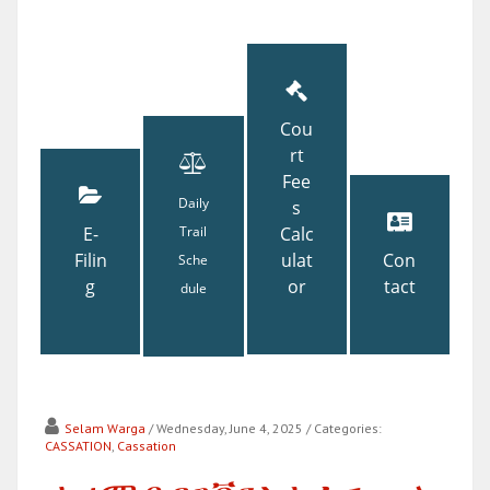
Cou
rt
Fee
Daily
s
E-
Trail
Calc
Filin
ulat
Con
Sche
g
or
tact
dule
Selam Warga
/ Wednesday, June 4, 2025
/ Categories:
CASSATION
,
Cassation