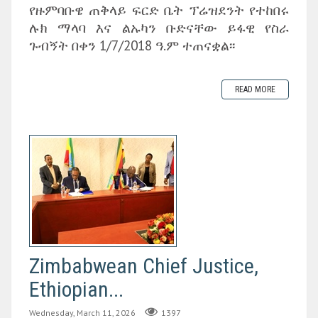
የዙምባቡዌ ጠቅላይ ፍርድ ቤት ፕሬዝደንት የተከበሩ
ሉክ ማላባ እና ልኡካን ቡድናቸው ይፋዊ የስራ
ጉብኝት በቀን 1/7/2018 ዓ.ም ተጠናቋል፡፡
READ MORE
Zimbabwean Chief Justice,
Ethiopian...
Wednesday, March 11, 2026
1397