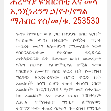
ሐረማያ ዩንቨርስቲ እና መላ
ኢንጂነሪንግ ኃ/የተ/የግል
ማሕበር የሰ/መ/ቁ. 253530
ጉዳዩ ከግንባታ ውል ጋር በተያያዘ በስር ፍ/ቤት
የተሰጠው ውሳኔ በቀረበው የዳኝነት ጥያቄ
መሰረት መሆን አለመሆኑን የሚመለከት ነው፡፡
የሰበርአቤቱታው የቀረበው የፌደራል
ጠቅላይፍርድ ቤት በሠጠው ውሳኔ መሠረታዊ
የሕግ ስህተት ተፈጽሞበታል በሚል ነው፡፡
የክርክሩን አመጣጥ ከስር ፍርድ ቤት የመዝገብ
ግልባጭ እንደተረዳነው በሥር ፍርድ ቤት
አመልካች ከሳሽ ሲሆን ተጠሪ ተከሳሽ ነበር፡፡
አመልካች በ20/01/2013 ዓ/ም ጽፎ ባቀረበው
ክስ አመልካች እና ተጠሪ በነሀሴ 2009ዓ/ም
እ.ኤ.አ የማስፋፊያ ግንባታ ለማከናወን
ተስማምተው ተጠሪ ሳይቱን በመረከብ የግንባታ