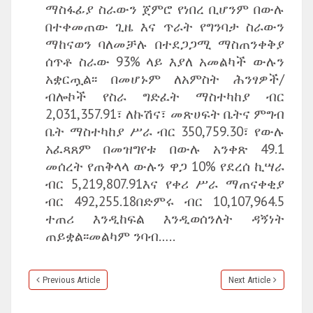
ማስፋፊያ ስራውን ጀምሮ የነበረ ቢሆንም በውሉ
በተቀመጠው ጊዜ እና ጥራት የግንባታ ስራውን
ማከናወን ባለመቻሉ በተደጋጋሚ ማስጠንቀቅያ
ሰጥቶ ስራው 93% ላይ እያለ አመልካች ውሉን
አቋርጧል፡፡ በመሆኑም ለአምስት ሕንፃዎች/
ብሎኮች የስራ ግድፈት ማስተካከያ ብር
2,031,357.91፣ ለኩሽና፣ መጽሀፍት ቤትና ምግብ
ቤት ማስተካከያ ሥራ ብር 350,759.30፣ የውሉ
አፈጻጸም በመዝግየቱ በውሉ አንቀጽ 49.1
መሰረት የጠቅላላ ውሉን ዋጋ 10% የደረሰ ኪሣራ
ብር 5,219,807.91እና የቀሪ ሥራ ማጠናቀቂያ
ብር 492,255.18በድምሩ ብር 10,107,964.5
ተጠሪ እንዲከፍል እንዲወሰንለት ዳኝነት
ጠይቋል፡፡መልካም ንባብ…..
Previous Article
Next Article