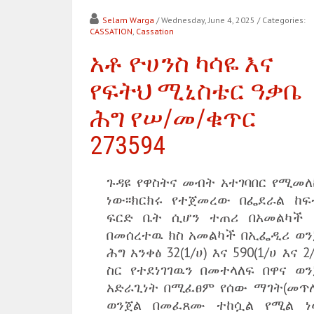
Selam Warga
/ Wednesday, June 4, 2025
/ Categories:
CASSATION
,
Cassation
አቶ ዮሀንስ ካሳዬ እና
የፍትህ ሚኒስቴር ዓቃቤ
ሕግ የሠ/መ/ቁጥር
273594
ጉዳዩ የዋስትና መብት አተገባበር የሚመለ
ነው፡፡ክርክሩ የተጀመረው በፌደራል ከፍ
ፍርድ ቤት ሲሆን ተጠሪ በአመልካች 
በመሰረተዉ ክስ አመልካች በኢፌዲሪ ወን
ሕግ አንቀፅ 32(1/ሀ) እና 590(1/ሀ እና 2
ስር የተደነገገዉን በመተላለፍ በዋና ወን
አድራጊነት በሚፈፀም የሰው ማገት(መጥለ
ወንጀል በመፈጸሙ ተከሷል የሚል ነው