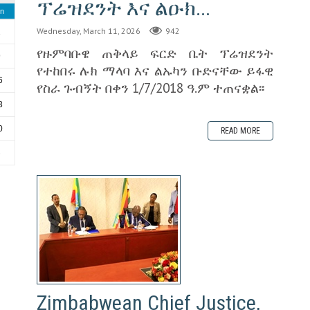
ፕሬዝደንት እና ልዑክ...
n
Wednesday, March 11, 2026
942
2
የዙምባቡዌ ጠቅላይ ፍርድ ቤት ፕሬዝደንት
9
የተከበሩ ሉክ ማላባ እና ልኡካን ቡድናቸው ይፋዊ
6
የስራ ጉብኝት በቀን 1/7/2018 ዓ.ም ተጠናቋል፡፡
3
0
READ MORE
6
Zimbabwean Chief Justice,