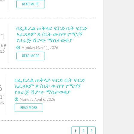
READ MORE
በፌደራል ጠቅላይ ፍርድ ቤት ፍርድ
አፈጻጸም ጽ/ቤት ውስጥ የሚገኝ
11
የሀራጅ ሽያጭ ማስታወቂያ
ay
Monday, May 11, 2026
026
READ MORE
በፌደራል ጠቅላይ ፍርድ ቤት ፍርድ
አፈጻጸም ጽ/ቤት ውስጥ የሚገኝ
6
የሀራጅ ሽያጭ ማስታወቂያ
pr
Monday, April 6, 2026
026
READ MORE
1
2
3