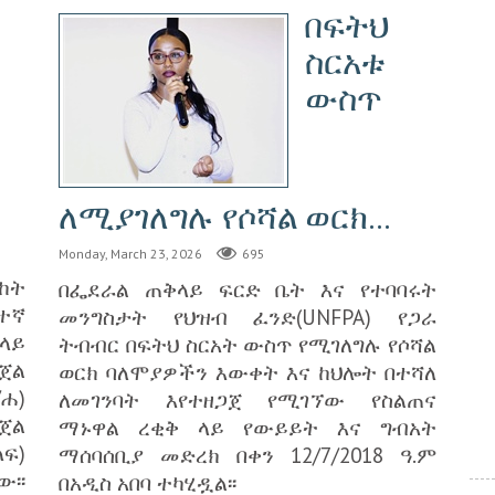
በፍትህ
ስርአቱ
ውስጥ
ለሚያገለግሉ የሶሻል ወርክ...
Monday, March 23, 2026
695
ከት
በፌደራል ጠቅላይ ፍርድ ቤት እና የተባባሩት
ተኛ
መንግስታት የህዝብ ፈንድ(UNFPA) የጋራ
ላይ
ትብብር በፍትህ ስርአት ውስጥ የሚገለግሉ የሶሻል
ጀል
ወርክ ባለሞያዎችን እውቀት እና ከህሎት በተሻለ
/ሐ)
ለመገንባት እየተዘጋጀ የሚገኘው የስልጠና
ጀል
ማኑዋል ረቂቅ ላይ የውይይት እና ግብአት
ፍ)
ማሰባሰቢያ መድረክ በቀን 12/7/2018 ዓ.ም
፡፡
በአዲስ አበባ ተካሂዷል፡፡