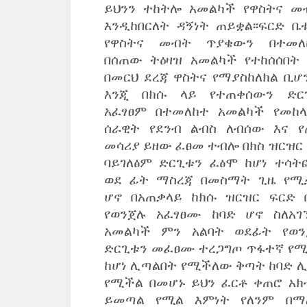
ይህንን ተከትሎ አመልካች የዋስትና መ
እንዲከበርለት ዳኝነት ጠይቋል፡፡ፍርድ ቤ
የዋስትና መብት ጥያቄውን በተመለ
በሰጠው ትዕዛዝ አመልካች የተከሰሰበት 
በመርህ ደረጃ ዋስትና የማያስከለክል ቢሆ
እንጂ በክሱ ላይ የተጠቀሰውን ድር
አፈፃፀም በተመለከተ አመልካች የመከላ
ሰራዊት የደንብ ልብስ ለብሰው እና የ
መሳሪያ ይዘው ፈፀመ ተብሎ በክስ ዝርዝር 
ባይገለፅም ድርጊቱን ፈፅሞ ከሆነ ተሳት
ወደ ፊት ማስረጃ በመስማት ጊዜ የሚ
ሆኖ በአጠቃላይ ከክሱ ዝርዝር ፍርድ 
የወንጀሉ አፈፃፀሙ ከባድ ሆኖ ስለአገ
አመልካች ምን አልባት ወደፊት የወን
ድርጊቱን መፈፀሙ ተረጋግጦ ጥፋተኛ የሚ
ከሆነ ሊጣልበት የሚችለው ቅጣት ከባድ ሊ
የሚችል በመሆኑ ይህን ፈርቶ ቀጠሮ አክ
ይመጣል የሚል እምነት የለንም በማ