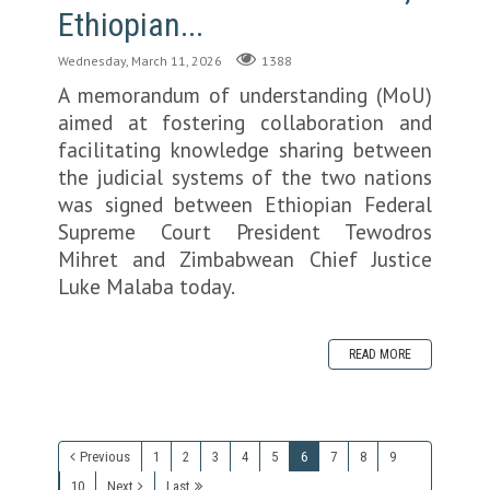
Ethiopian...
Wednesday, March 11, 2026
1388
A memorandum of understanding (MoU)
aimed at fostering collaboration and
facilitating knowledge sharing between
the judicial systems of the two nations
was signed between Ethiopian Federal
Supreme Court President Tewodros
Mihret and Zimbabwean Chief Justice
Luke Malaba today.
READ MORE
Previous
1
2
3
4
5
6
7
8
9
10
Next
Last