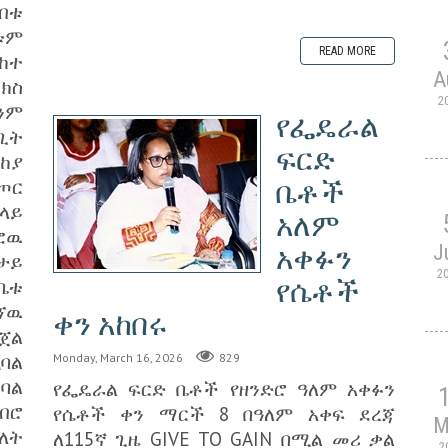
ብቱ
ቱም
READ MORE
ከተ
A
ክስ
2
ንም
የፌዴራል
ጊት
ፍርድ
ከያ
ጦር
ቤቶች
ላይ
አለም
ፎዉ
J
አቀፉን
ታይ
2
የሴቶች
ቤቱ
ኘዉ
ቀን አከበሩ
ጀል
ባል
Monday, March 16, 2026
829
ባል
የፌዴራል ፍርድ ቤቶች የዘንድሮ ዓለም አቀፉን
ብሮ
የሴቶች ቀን ማርች 8 በዓለም አቀፍ ደረጃ
M
ለት
ለ115ኛ ጊዜ GIVE TO GAIN በሚል መሪ ቃል
2