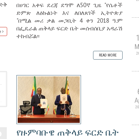
ድቅ
በሀገር አቀፍ ደረጃ ደግሞ ለ50ኛ ጊዜ "የሴቶች
ድምጽ ለዕኩልነት እና ለበለጸገች ኢትዮጵያ
"በሚል መሪ ቃል መጋቢት 4 ቀን 2018 ዓ.ም
በፌዴራል ጠቅላይ ፍርድ ቤት መሰብሰቢያ አዳራሽ
e
ተከብሯል፡፡
M
2
READ MORE
A
2
የዙምባቡዌ ጠቅላይ ፍርድ ቤት