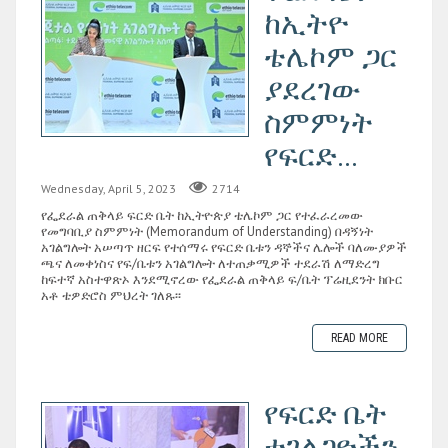
ከኢትዮ
ቴሌኮም ጋር
ያደረገው
ስምምነት
የፍርድ...
Wednesday, April 5, 2023
2714
የፌደራል ጠቅላይ ፍርድ ቤት ከኢትዮጵያ ቴሌኮም ጋር የተፈራረመው
የመግባቢያ ስምምነት (Memorandum of Understanding) በዳኝነት
አገልግሎት አሠጣጥ ዘርፍ የተሰማሩ የፍርድ ቤቱን ዳኞችና ሌሎች ባለሙያዎች
ጫና ለመቀነስና የፍ/ቤቱን አገልግሎት ለተጠቃሚዎች ተደራሽ ለማድረግ
ከፍተኛ አስተዋጽኦ እንደሚኖረው የፌደራል ጠቅላይ ፍ/ቤት ፕሬዚደንት ክቡር
አቶ ቴዎድሮስ ምህረት ገለጹ፡፡
READ MORE
የፍርድ ቤት
ተገልጋዮችን