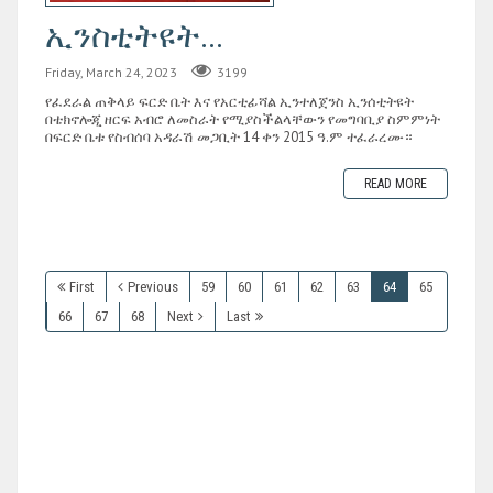
ኢንስቲትዩት...
Friday, March 24, 2023
3199
የፈደራል ጠቅላይ ፍርድ ቤት እና የአርቲፊሻል ኢንተለጀንስ ኢንሰቲትዩት
በቴክኖሎጂ ዘርፍ አብሮ ለመስራት የሚያስችልላቸውን የመግባቢያ ስምምነት
በፍርድ ቤቱ የስብሰባ አዳራሽ መጋቢት 14 ቀን 2015 ዓ.ም ተፈራረሙ።
READ MORE
First
Previous
59
60
61
62
63
64
65
66
67
68
Next
Last