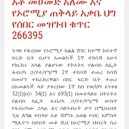
አቶ መሀመድ አለሙ እና
የኦሮሚያ ጠቅላይ አቃቤ ህግ
የሰበር መዝገብ ቁጥር
266395
ጉዳዩ የቀረበው የኦሮሚያ ክልል ሸገር ከተማ ከፍተኛ
ፍርድ ቤት ሲሆን አመልካች 1ኛ ተከሳሽ አሁን
የክርክሩ አካል ያልሆነው የትኦትኦ የልብስ ስፌት
ፋብሪካ ኃ/የተ/የግ/ማ 2ኛ ተከሳሽ ተጠሪ ከሳሽ
በመሆን ተከራክረዋል፡፡ በስር ፍርድ ቤት ተጠሪ
በአመልካች ላይ ያቀረበው 1ኛ ክስ የወ/ህግ አንቀፅ
32(1)(ሀ)፣ 34(1) እና 693(1) በመተላለፍ በትኦትኦ
የልብስ ስፌት ፋብሪካ ኃ/የተ/የግ/ማ ውስጥ
የፋብሪካው ኃላፊ እና ባለንብረት ሆኖ በሚሰሩበት
ጊዜ ለግል ተበዳይ አቶ ሸምሱ አወል የብር አምስት
ሚሊዮን ስድስት መቶ ሺህ ከኦሮሚያ ህብረት ስራ