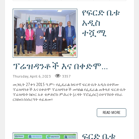
የፍርድ ቤቱ
አዲስ
ተሿሚ
ፕሬዝዳንቶች እና በቀድሞ...
Thursday, April 6, 2023
3357
መጋቢት 27ቀን 2015 ዓ.ም፡- የፌዴራል ከፍተኛ ፍርድ ቤት አዲስ በተሾሙ
ፕሬዝዳንቶች እና በቀድሞ ፕሬዝዳንቶች መካከል የፌዴራል ጠቅላይ ፍርድ ቤት
ፕሬዝዳነት ክቡር አቶ ቴዎድሮስ ምሕረት (ረዳት ፕሮፌሰር) በተገኙበት የስራ
ርክክብ ስነስረዓት ተፈጸመ፡፡
READ MORE
ፍርድ ቤቱ