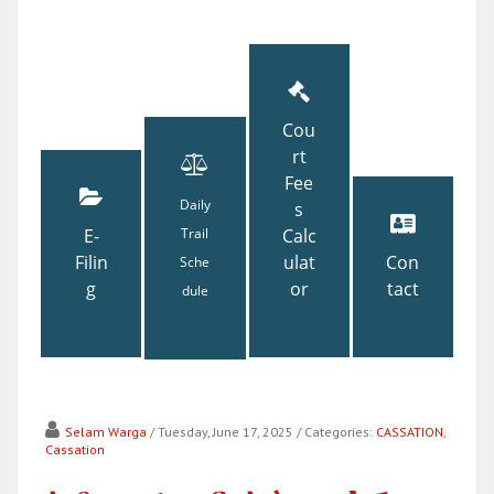
Cou
rt
Fee
Daily
s
E-
Trail
Calc
Filin
ulat
Con
Sche
g
or
tact
dule
Selam Warga
/ Tuesday, June 17, 2025
/ Categories:
CASSATION
,
Cassation