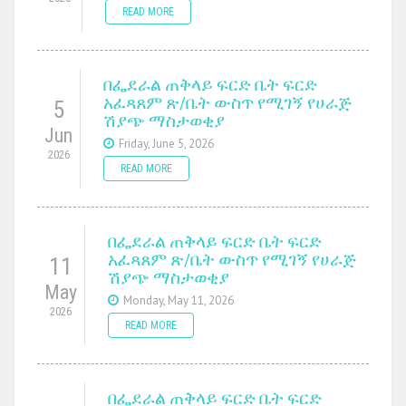
READ MORE
በፌደራል ጠቅላይ ፍርድ ቤት ፍርድ
አፈጻጸም ጽ/ቤት ውስጥ የሚገኝ የሀራጅ
5
ሽያጭ ማስታወቂያ
Jun
Friday, June 5, 2026
2026
READ MORE
በፌደራል ጠቅላይ ፍርድ ቤት ፍርድ
አፈጻጸም ጽ/ቤት ውስጥ የሚገኝ የሀራጅ
11
ሽያጭ ማስታወቂያ
May
Monday, May 11, 2026
2026
READ MORE
በፌደራል ጠቅላይ ፍርድ ቤት ፍርድ