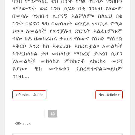
ባንክ የሚመነዘር ቼክ ሰጥቶ የግል ተበዳይ ገንዘቡን
ለማውጣት ወደ ባንክ ሲሄድ በቂ ገንዘብ የለውም
በመባሉ ገንዘቡን ሊያገኝ አልቻለም፡፡ ስለዚህ በቂ
ስንቅ ሳይኖር ቼክ በመስጠት ወንጀል ተከሷል የሚል
ነው፡፡ አመልካች የወንጀሉን ድርጊት አልፈፀምኩም
ብሎ ክዶ በመከራከሩ ተጠሪ የሰውና የሰነድ ማስረጃ
አቅርቦ እንደ ክስ አቀራረቡ አስረድቷል፡፡ አመልካች
እንዲከላከል ታዞ መከላከያ ማስረጃ ያቀረበ ሲሆን
የአመልካች መከላከያ ምስክሮች ለክርክሩ መነሻ
የሆነው ቼክ መጥፋቱን አስረድተዋል፡፡መልካም
ንባብ….
Previous Article
Next Article
7876