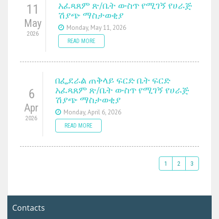
አፈጻጸም ጽ/ቤት ውስጥ የሚገኝ የሀራጅ
11
ሽያጭ ማስታወቂያ
May
Monday, May 11, 2026
2026
READ MORE
በፌደራል ጠቅላይ ፍርድ ቤት ፍርድ
አፈጻጸም ጽ/ቤት ውስጥ የሚገኝ የሀራጅ
6
ሽያጭ ማስታወቂያ
Apr
Monday, April 6, 2026
2026
READ MORE
1
2
3
Contacts