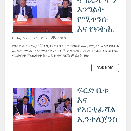
እንግልት
የሚቀንሱ
እና የፍትሕ...
Friday, March 24, 2023
3060
የፍርድ ቤት ተገልጋዮችን ጊዜ፣ ጉልበት እና የገንዘብ ወጪ የሚቀንሱ እና የፍትሕ
እርካታ የሚጨምሩ የማሻሻያ ሥራዎች የሚከናወኑ መሆኑን የፌደራል ጠቅላይ
ፍርድ ቤት ፕሬዚደንት ክቡር አቶ ቴዎድሮስ ምህረት ገለጹ፡፡
READ MORE
ፍርድ ቤቱ
እና
የአርቲፊሻል
ኢንተለጀንስ