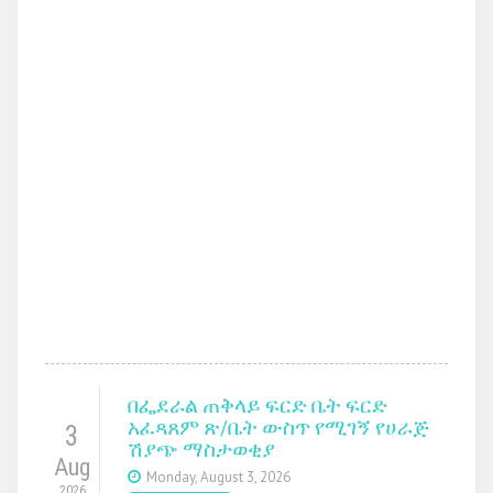
በፌደራል ጠቅላይ ፍርድ ቤት ፍርድ
አፈጻጸም ጽ/ቤት ውስጥ የሚገኝ የሀራጅ
3
ሽያጭ ማስታወቂያ
Aug
Monday, August 3, 2026
2026