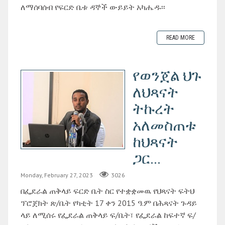
ለማሰባሰብ የፍርድ ቤቱ ዳኞች ውይይት አካሔዱ፡፡
READ MORE
የወንጀል ህጉ
ለህጻናት
ትኩረት
አለመስጠቱ
ከህጻናት
ጋር...
Monday, February 27, 2023
3026
በፌደራል ጠቅላይ ፍርድ ቤት ስር የተቋቋመዉ የህጻናት ፍትህ
ፕሮጀክት ጽ/ቤት የካቲት 17 ቀን 2015 ዓ.ም በሕጻናት ጉዳይ
ላይ ለሚሰሩ የፌደራል ጠቅላይ ፍ/ቤት፣ የፌደራል ከፍተኛ ፍ/