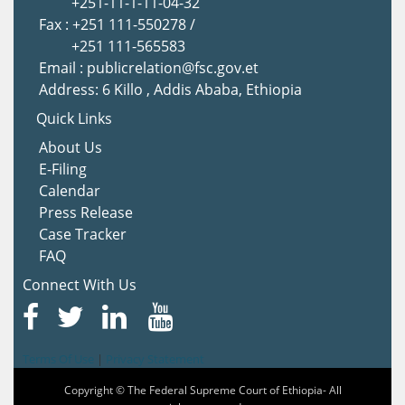
+251-11-1-11-04-32
Fax : +251 111-550278 /
+251 111-565583
Email : publicrelation@fsc.gov.et
Address: 6 Killo , Addis Ababa, Ethiopia
Quick Links
About Us
E-Filing
Calendar
Press Release
Case Tracker
FAQ
Connect With Us
Terms Of Use
|
Privacy Statement
Copyright © The Federal Supreme Court of Ethiopia- All