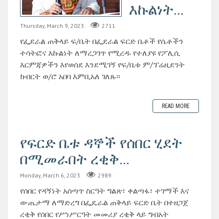
እኩልነት...
Thursday, March 9, 2023
2711
የፌደራል ጠቅላይ ፍ/ቤት በፌደራል ፍርድ ቤቶች የሴቶችን
ተሳትፎና እኩልነት ለማረጋገጥ የሚረዱ የተለያዩ የፖሊሲ
እርምጃዎችን እየወሰደ እንደሚገኝ የፍ/ቤቱ ም/ፕሬዚደንት
ክብርት ወ/ሮ አበባ እምቢአለ ገለጹ፡፡
READ MORE
የፍርድ ቤቱ ዳኞች የሰበር ሂደት
በሚመራበት ረቂቅ...
Monday, March 6, 2023
2989
የሰበር የዳኝነት አሰጣጥ ስርዓት ግልጽ፣ ቀልጣፋ፣ ተገማች እና
ውጤታማ ለማድረግ በፌዴራል ጠቅላይ ፍርድ ቤት በተዘጋጀ
ረቂቅ የሰበር የሥነሥርዓት መመሪያ ረቂቅ ላይ ግብአት