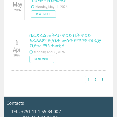
ሽያጭ ማስታወቂያ
May
Monday, May 11, 2026
2026
READ MORE
በፌደራል ጠቅላይ ፍርድ ቤት ፍርድ
አፈጻጸም ጽ/ቤት ውስጥ የሚገኝ የሀራጅ
6
ሽያጭ ማስታወቂያ
Apr
Monday, April 6, 2026
2026
READ MORE
1
2
3
Contacts
TEL : +251-11-1-55-34-00 /