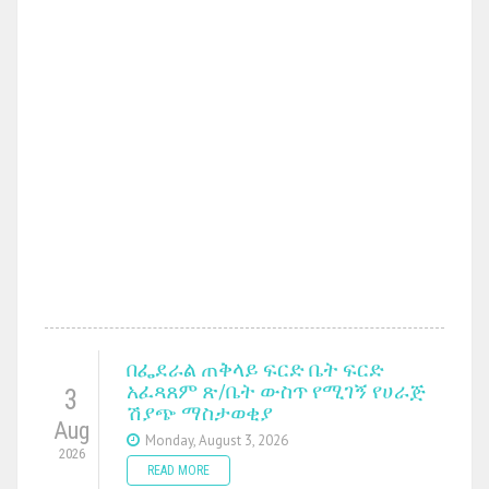
በፌደራል ጠቅላይ ፍርድ ቤት ፍርድ
አፈጻጸም ጽ/ቤት ውስጥ የሚገኝ የሀራጅ
3
ሽያጭ ማስታወቂያ
Aug
Monday, August 3, 2026
2026
READ MORE