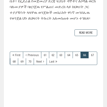
ቤት፣ የፌደራል የመጀመሪያ ደረጃ ፍ/ቤት ዳኞችና ለሶሻል ወርክ
ባለሙያዎች ባዘጋጀዉ የሥልጠና መድረክ ላይ ከህጻናት ጋር
ተያያዥነት ላላቸዉ ወንጀሎች መበራከት ዋነኛ መንስኤዉ
የወንጀል ህጉ ለህጻናት ትኩረት አለመስጠቱ መሆኑ ተገለጸ፡፡
READ MORE
First
Previous
61
62
63
64
65
66
67
68
69
70
Next
Last