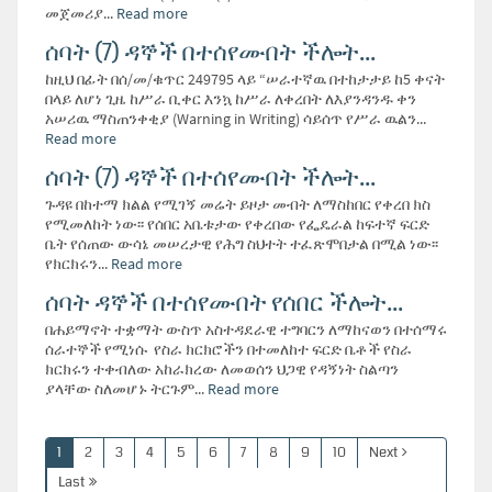
መጀመሪያ...
Read more
ሰባት (7) ዳኞች በተሰየሙበት ችሎት...
ከዚህ በፊት በሰ/መ/ቁጥር 249795 ላይ “ሠራተኛዉ በተከታታይ ከ5 ቀናት
በላይ ለሆነ ጊዜ ከሥራ ቢቀር እንኳ ከሥራ ለቀረበት ለእያንዳንዱ ቀን
አሠሪዉ ማስጠንቀቂያ (Warning in Writing) ሳይሰጥ የሥራ ዉልን...
Read more
ሰባት (7) ዳኞች በተሰየሙበት ችሎት...
ጉዳዩ በከተማ ክልል የሚገኝ መሬት ይዞታ መብት ለማስከበር የቀረበ ክስ
የሚመለከት ነው፡፡ የሰበር አቤቱታው የቀረበው የፌዴራል ከፍተኛ ፍርድ
ቤት የሰጠው ውሳኔ መሠረታዊ የሕግ ስህተት ተፈጽሞበታል በሚል ነው፡፡
የክርክሩን...
Read more
ሰባት ዳኞች በተሰየሙበት የሰበር ችሎት...
በሐይማኖት ተቋማት ውስጥ አስተዳደራዊ ተግባርን ለማከናወን በተሰማሩ
ሰራተኞች የሚነሱ የስራ ክርክሮችን በተመለከተ ፍርድ ቤቶች የስራ
ክርክሩን ተቀብለው አከራክረው ለመወሰን ህጋዊ የዳኝነት ስልጣን
ያላቸው ስለመሆኑ ትርጉም...
Read more
1
2
3
4
5
6
7
8
9
10
Next
Last