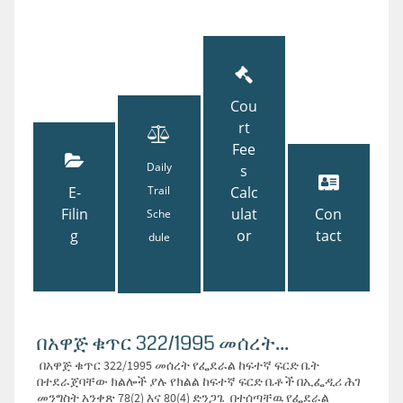
Cou
rt
Fee
Daily
s
E-
Trail
Calc
Filin
ulat
Con
Sche
g
or
tact
dule
በአዋጅ ቁጥር 322/1995 መሰረት...
በአዋጅ ቁጥር 322/1995 መሰረት የፌደራል ከፍተኛ ፍርድ ቤት
በተደራጀባቸው ክልሎች ያሉ የክልል ከፍተኛ ፍርድ ቤቶች በኢፌዲሪ ሕገ
መንግስት አንቀጽ 78(2) እና 80(4) ድንጋጌ በተሰጣቸዉ የፌደራል