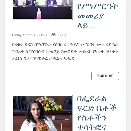
የሥነሥርዓት
መመሪያ
ላይ...
Friday, March 10, 2023
3219
በረቂቅ ደረጃ በሚገኘው የሰበር ረቂቅ የሥነሥርዓት መመሪያ ላይ
ግብአት ለማሰባሰብ የተዘጋጀ የውይይት መድረክ የካቲት 30 ቀን
2015 ዓ.ም በካፒታል ሆቴል ተካሔደ፡፡
READ MORE
በፌደራል
ፍርድ ቤቶች
የሴቶችን
ተሳትፎና