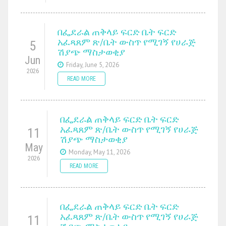
በፌደራል ጠቅላይ ፍርድ ቤት ፍርድ
አፈጻጸም ጽ/ቤት ውስጥ የሚገኝ የሀራጅ
5
ሽያጭ ማስታወቂያ
Jun
Friday, June 5, 2026
2026
READ MORE
በፌደራል ጠቅላይ ፍርድ ቤት ፍርድ
አፈጻጸም ጽ/ቤት ውስጥ የሚገኝ የሀራጅ
11
ሽያጭ ማስታወቂያ
May
Monday, May 11, 2026
2026
READ MORE
በፌደራል ጠቅላይ ፍርድ ቤት ፍርድ
አፈጻጸም ጽ/ቤት ውስጥ የሚገኝ የሀራጅ
11