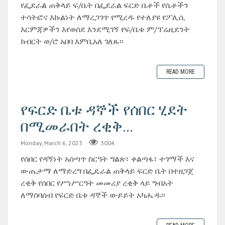
የፌደራል ጠቅላይ ፍ/ቤት በፌደራል ፍርድ ቤቶች የሴቶችን
ተሳትፎና እኩልነት ለማረጋገጥ የሚረዱ የተለያዩ የፖሊሲ
እርምጃዎችን እየወሰደ እንደሚገኝ የፍ/ቤቱ ም/ፕሬዚደንት
ክብርት ወ/ሮ አበባ እምቢአለ ገለጹ፡፡
READ MORE
የፍርድ ቤቱ ዳኞች የሰበር ሂደት
በሚመራበት ረቂቅ...
Monday, March 6, 2023
3004
የሰበር የዳኝነት አሰጣጥ ስርዓት ግልጽ፣ ቀልጣፋ፣ ተገማች እና
ውጤታማ ለማድረግ በፌዴራል ጠቅላይ ፍርድ ቤት በተዘጋጀ
ረቂቅ የሰበር የሥነሥርዓት መመሪያ ረቂቅ ላይ ግብአት
ለማሰባሰብ የፍርድ ቤቱ ዳኞች ውይይት አካሔዱ፡፡