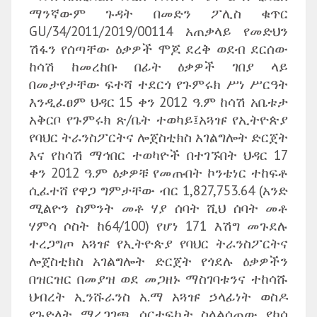
ማንኛውም ጉዳት በመድን ፖሊስ ቁጥር
GU/34/2011/2019/00114 አጠቃላይ የመድህን
ሽፋን የሰጣቸው ዕቃዎች ሞጆ ደረቅ ወደብ ደርሰው
ከሳሽ ከመረከቡ በፊት ዕቃዎች ገበያ ላይ
በመታየታቸው ፍተሻ ተደርጎ የጉምሩክ ሥነ ሥርዓት
እንዲፈፀም ህዳር 15 ቀን 2012 ዓ.ም ከሳሽ አቤቱታ
አቅርቦ የጉምሩክ ጽ/ቤት ተወካይ፤አጓዡ የኢትዮጵያ
የባህር ትራንስፖርትና ሎጀስቲክስ አገልግሎት ድርጀት
እና የከሳሽ ማኅበር ተወካዮች በተገኙበት ህዳር 17
ቀን 2012 ዓ.ም ዕቃዎቹ የመጡበት ኮንቴነር ተከፍቶ
ሲፈተሸ የዋጋ ግምታቸው ብር 1,827,753.64 (አንድ
ሚልዮን ስምንት መቶ ሃያ ሰባት ሺህ ሰባት መቶ
ሃምሳ ሶስት ከ64/100) የሆነ 171 እሽግ መጉደሉ
ተረጋግጦ አጓዡ የኢትዮጵያ የባህር ትራንስፖርትና
ሎጀስቲክስ አገልግሎት ድርጀት የጎደሉ ዕቃዎችን
በዝርዝር በመያዝ ወደ መጋዘኑ ማስገባቱንና ተከሳሹ
ህብረት ኢንሹራንስ አ.ማ አጓዡ ኃላፊነት ወስዶ
የጉድለት ማረጋገጫ ሰርተፍኬት ስላልሰጠው የካሳ