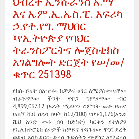
ህብረት ኢንሹራንስ አ.ማ
እና ኤም.ኢ.ኤስ.ፒ. አፍሪካ
ኃ.የተ.የግ. ማህበር
፤የኢትዮጵያ የባህር
ትራንስፖርትና ሎጀስቲክስ
አገልግሎት ድርጀት የሠ/መ/
ቁጥር 251398
የክሱ ይዘት በአጭሩ፡- ከቻይና ሀገር ለሚያስመጣቸው
ብራንዳቸው ችንት የዋጋ ግምታቸው ብር
4,899,067.12 (አራት ሚልዮን ስምንት መቶ ዘጠና
ዘጠኝ ሺህ ስልሳ ሰባት ከ12/100) የሆኑ1,176(አንድ
ሺህ አንድ መቶ ሰባ ስድስት) ካርቶን የተለያዩ
የኤሌክትሮኒክ ዕቃዎች ከቻይና ተጓጉዘው ሞጆ ደረቅ
ወደብ እስኪደርሱ ድረስ ጉድለትን ጭምሮ ለሚደረስ