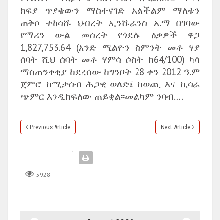
ክፍያ ጥያቄውን ማስተናገድ አልችልም ማለቱን
ጠቅሶ ተከሳሹ ህብረት ኢንሹራንስ አ.ማ በገባው
የማሪን ውል መሰረት የጎደሉ ዕቃዎች ዋጋ
1,827,753.64 (አንድ ሚልዮን ስምንት መቶ ሃያ
ሰባት ሺህ ሰባት መቶ ሃምሳ ሶስት ከ64/100) ካሳ
ማስጠንቀቂያ ከደረሰው ከግንቦት 28 ቀን 2012 ዓ.ም
ጀምሮ ከሚታሰብ ሕጋዊ ወለድ፤ ከወጪ እና ኪሳራ
ጭምር እንዲከፍለው ጠይቋል፡፡መልካም ንባብ….
Previous Article
Next Article
5928