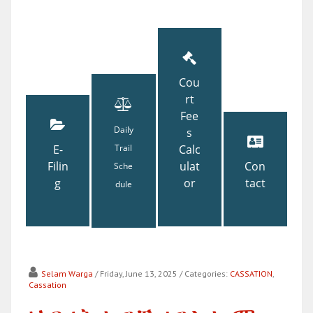
Cou
rt
Fee
Daily
s
E-
Trail
Calc
Filin
ulat
Con
Sche
g
or
tact
dule
Selam Warga
/ Friday, June 13, 2025
/ Categories:
CASSATION
,
Cassation