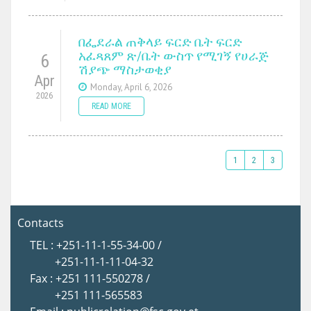
በፌደራል ጠቅላይ ፍርድ ቤት ፍርድ
አፈጻጸም ጽ/ቤት ውስጥ የሚገኝ የሀራጅ
6
ሽያጭ ማስታወቂያ
Apr
Monday, April 6, 2026
2026
READ MORE
1
2
3
Contacts
TEL : +251-11-1-55-34-00 /
+251-11-1-11-04-32
Fax : +251 111-550278 /
+251 111-565583