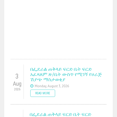
በፌደራል ጠቅላይ ፍርድ ቤት ፍርድ
አፈጻጸም ጽ/ቤት ውስጥ የሚገኝ የሀራጅ
3
ሽያጭ ማስታወቂያ
Aug
Monday, August 3, 2026
2026
READ MORE
በፌደራል ጠቅላይ ፍርድ ቤት ፍርድ