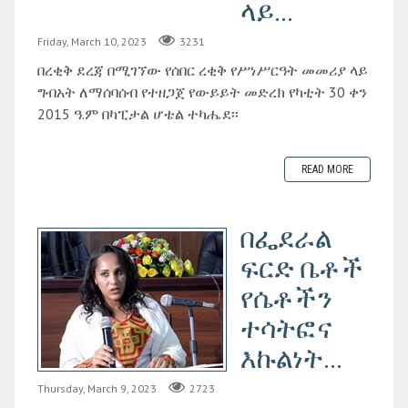
ላይ...
Friday, March 10, 2023
3231
በረቂቅ ደረጃ በሚገኘው የሰበር ረቂቅ የሥነሥርዓት መመሪያ ላይ
ግብአት ለማሰባሰብ የተዘጋጀ የውይይት መድረክ የካቲት 30 ቀን
2015 ዓ.ም በካፒታል ሆቴል ተካሔደ፡፡
READ MORE
በፌደራል
ፍርድ ቤቶች
የሴቶችን
ተሳትፎና
እኩልነት...
Thursday, March 9, 2023
2723