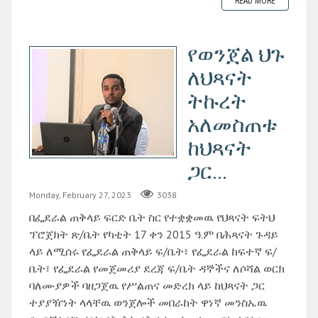
READ MORE
የወንጀል ህጉ
ለህጻናት
ትኩረት
አለመስጠቱ
ከህጻናት
ጋር...
Monday, February 27, 2023
3038
በፌደራል ጠቅላይ ፍርድ ቤት ስር የተቋቋመዉ የህጻናት ፍትህ
ፕሮጀክት ጽ/ቤት የካቲት 17 ቀን 2015 ዓ.ም በሕጻናት ጉዳይ
ላይ ለሚሰሩ የፌደራል ጠቅላይ ፍ/ቤት፣ የፌደራል ከፍተኛ ፍ/
ቤት፣ የፌደራል የመጀመሪያ ደረጃ ፍ/ቤት ዳኞችና ለሶሻል ወርክ
ባለሙያዎች ባዘጋጀዉ የሥልጠና መድረክ ላይ ከህጻናት ጋር
ተያያዥነት ላላቸዉ ወንጀሎች መበራከት ዋነኛ መንስኤዉ