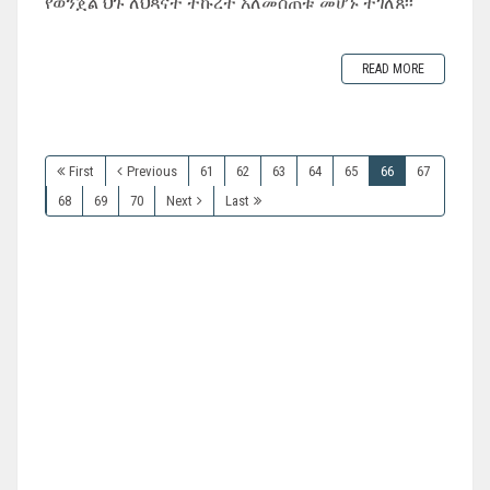
የወንጀል ህጉ ለህጻናት ትኩረት አለመስጠቱ መሆኑ ተገለጸ፡፡
READ MORE
First
Previous
61
62
63
64
65
66
67
68
69
70
Next
Last