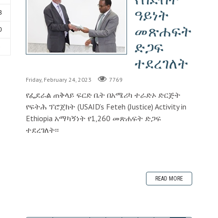
ዓይነት
3
መጽሐፍት
0
ድጋፍ
6
ተደረገለት
Friday, February 24, 2023
7769
የፌደራል ጠቅላይ ፍርድ ቤት በአሜሪካ ተራድኦ ድርጅት
የፍትሕ ፕሮጀክት (USAID’s Feteh (Justice) Activity in
Ethiopia አማካኝነት የ1,260 መጽሐፍት ድጋፍ
ተደረገለት፡፡
READ MORE