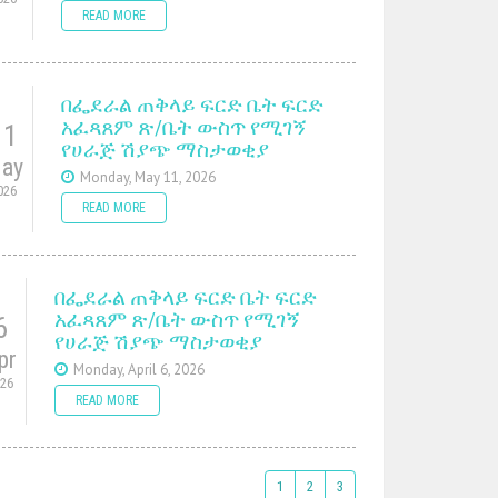
READ MORE
በፌደራል ጠቅላይ ፍርድ ቤት ፍርድ
አፈጻጸም ጽ/ቤት ውስጥ የሚገኝ
11
የሀራጅ ሽያጭ ማስታወቂያ
ay
Monday, May 11, 2026
026
READ MORE
በፌደራል ጠቅላይ ፍርድ ቤት ፍርድ
አፈጻጸም ጽ/ቤት ውስጥ የሚገኝ
6
የሀራጅ ሽያጭ ማስታወቂያ
pr
Monday, April 6, 2026
026
READ MORE
1
2
3