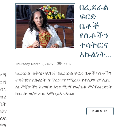
በፌደራል
ፍርድ
ቤቶች
የሴቶችን
ተሳትፎና
ር
እኩልነት...
Thursday, March 9, 2023
2705
የፌደራል ጠቅላይ ፍ/ቤት በፌደራል ፍርድ ቤቶች የሴቶችን
ተማ
ተሳትፎና እኩልነት ለማረጋገጥ የሚረዱ የተለያዩ የፖሊሲ
ሳሽ
እርምጃዎችን እየወሰደ እንደሚገኝ የፍ/ቤቱ ም/ፕሬዚደንት
ብስ
ክብርት ወ/ሮ አበባ እምቢአለ ገለጹ፡፡
ጠሪ
ቤት
/ህግ
READ MORE
ላለፍ
/ማ