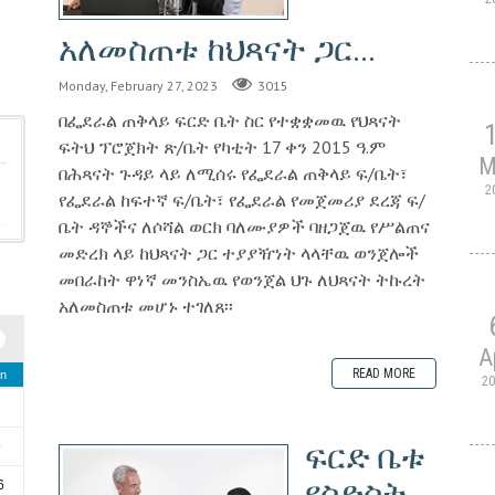
አለመስጠቱ ከህጻናት ጋር...
Monday, February 27, 2023
3015
በፌደራል ጠቅላይ ፍርድ ቤት ስር የተቋቋመዉ የህጻናት
ፍትህ ፕሮጀክት ጽ/ቤት የካቲት 17 ቀን 2015 ዓ.ም
M
በሕጻናት ጉዳይ ላይ ለሚሰሩ የፌደራል ጠቅላይ ፍ/ቤት፣
2
የፌደራል ከፍተኛ ፍ/ቤት፣ የፌደራል የመጀመሪያ ደረጃ ፍ/
ቤት ዳኞችና ለሶሻል ወርክ ባለሙያዎች ባዘጋጀዉ የሥልጠና
መድረክ ላይ ከህጻናት ጋር ተያያዥነት ላላቸዉ ወንጀሎች
መበራከት ዋነኛ መንስኤዉ የወንጀል ህጉ ለህጻናት ትኩረት
አለመስጠቱ መሆኑ ተገለጸ፡፡
A
READ MORE
n
2
2
ፍርድ ቤቱ
9
የስድስት
6