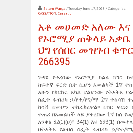
Selam Warga
/ Tuesday, June 17, 2025
/ Categories:
CASSATION
,
Cassation
አቶ መሀመድ አለሙ እና
የኦሮሚያ ጠቅላይ አቃቤ
ህግ የሰበር መዝገብ ቁጥ
266395
ጉዳዩ የቀረበው የኦሮሚያ ክልል ሸገር ከ
ከፍተኛ ፍርድ ቤት ሲሆን አመልካች 1ኛ ተከ
አሁን የክርክሩ አካል ያልሆነው የትኦትኦ የል
ስፌት ፋብሪካ ኃ/የተ/የግ/ማ 2ኛ ተከሳሽ ተ
ከሳሽ በመሆን ተከራክረዋል፡፡ በስር ፍርድ 
ተጠሪ በአመልካች ላይ ያቀረበው 1ኛ ክስ የወ
አንቀፅ 32(1)(ሀ)፣ 34(1) እና 693(1) በመተ
በትኦትኦ የልብስ ስፌት ፋብሪካ ኃ/የተ/የግ