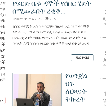
የፍርድ ቤቱ ዳኞች የሰበር ሂደት
ሆኖ
ወል
በሚመራበት ረቂቅ...
ሺህ
A
Monday, March 6, 2023
2972
ቼክ
2
ባንክ
የሰበር የዳኝነት አሰጣጥ ስርዓት ግልጽ፣ ቀልጣፋ፣ ተገማች
ቡን
እና ውጤታማ ለማድረግ በፌዴራል ጠቅላይ ፍርድ ቤት
በተዘጋጀ ረቂቅ የሰበር የሥነሥርዓት መመሪያ ረቂቅ ላይ
 ቼክ
ግብአት ለማሰባሰብ የፍርድ ቤቱ ዳኞች ውይይት አካሔዱ፡፡
ካች
ክዶ
ርቦ
READ MORE
J
ካች
2
ሆን
ነሻ
የወንጀል
ካም
ህጉ
ለህጻናት
ትኩረት
M
e
2