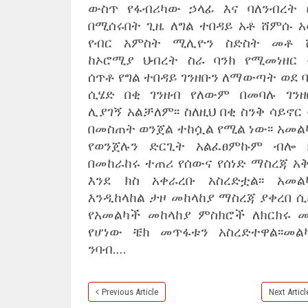
ውስጥ የፋብሪካው ኃላፊ እና ባለንብረት 
በሚሰሩበት ጊዜ ለግል ተበዳይ አቶ ሸምሱ አ
የብር አምስት ሚሊዮን ስድስት መቶ 
ከኦሮሚያ ህብረት ስራ ባንክ የሚመነዘር 
ሰጥቶ የግል ተበዳይ ገንዘቡን ለማውጣት ወደ 
ሲሄድ በቂ ገንዘብ የለውም በመባሉ ገንዘ
ሊያገኝ አልቻለም፡፡ ስለዚህ በቂ ስንቅ ሳይኖር
በመስጠት ወንጀል ተከሷል የሚል ነው፡፡ አመል
የወንጀሉን ድርጊት አልፈፀምኩም ብሎ 
በመከራከሩ ተጠሪ የሰውና የሰነድ ማስረጃ አቅ
እንደ ክስ አቀራረቡ አስረድቷል፡፡ አመል
እንዲከላከል ታዞ መከላከያ ማስረጃ ያቀረበ ሲ
የአመልካች መከላከያ ምስክሮች ለክርክሩ መ
የሆነው ቼክ መጥፋቱን አስረድተዋል፡፡መል
ንባብ….
Previous Article
Next Articl