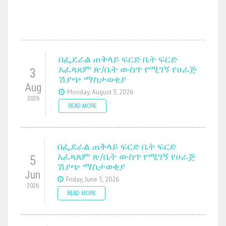
በፌደራል ጠቅላይ ፍርድ ቤት ፍርድ
አፈጻጸም ጽ/ቤት ውስጥ የሚገኝ የሀራጅ
3
ሽያጭ ማስታወቂያ
Aug
Monday, August 3, 2026
2026
READ MORE
በፌደራል ጠቅላይ ፍርድ ቤት ፍርድ
አፈጻጸም ጽ/ቤት ውስጥ የሚገኝ የሀራጅ
5
ሽያጭ ማስታወቂያ
Jun
Friday, June 5, 2026
2026
READ MORE