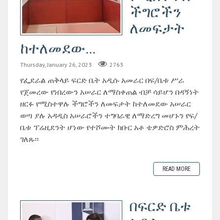
ችግሮችን
ለመፍታት
ከተለመደው...
Thursday, January 26, 2023
2763
የፌደራል ጠቅላይ ፍርድ ቤት አዲሱ አመራር በፍ/ቤቱ ሥራ
የጀመረው የነበረውን አሠራር ለማስቀጠል ብቻ ሳይሆን በዳኝነት
ዘርፉ የሚስተዋሉ ችግሮችን ለመፍታት ከተለመደው አሠራር
ወጣ ያሉ አዳዲስ አሠራሮችን ተግባራዊ ለማድረግ መሆኑን የፍ/
ቤቱ ፕሬዚደንት ሆነው የተሾሙት ክቡር አቶ ቴዎድሮስ ምሕረት
ገለጹ፡፡
READ MORE
በፍርድ ቤቱ