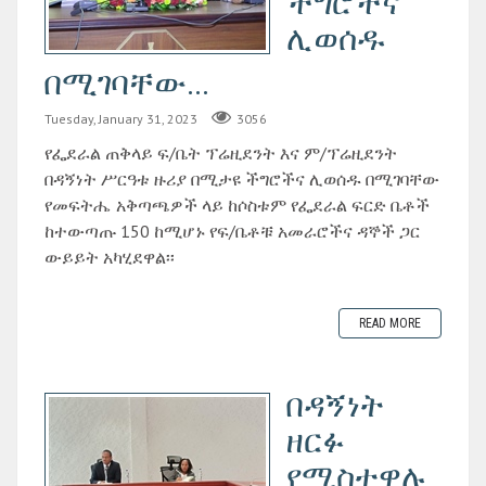
ችግሮችና
ሊወሰዱ
በሚገባቸው...
Tuesday, January 31, 2023
3056
የፌደራል ጠቅላይ ፍ/ቤት ፕሬዚደንት እና ም/ፕሬዚደንት
በዳኝነት ሥርዓቱ ዙሪያ በሚታዩ ችግሮችና ሊወሰዱ በሚገባቸው
የመፍትሔ አቅጣጫዎች ላይ ከሶስቱም የፌደራል ፍርድ ቤቶች
ከተውጣጡ 150 ከሚሆኑ የፍ/ቤቶቹ አመራሮችና ዳኞች ጋር
ውይይት አካሂደዋል፡፡
READ MORE
በዳኝነት
ዘርፉ
የሚስተዋሉ