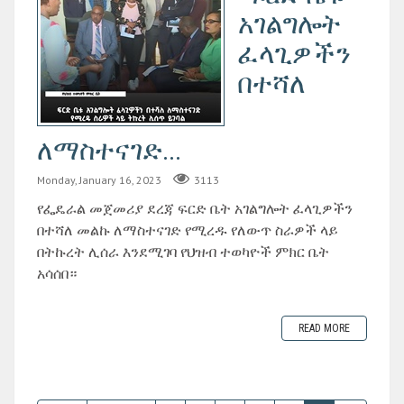
አገልግሎት
ፈላጊዎችን
በተሻለ
ለማስተናገድ...
Monday, January 16, 2023
3113
የፌዴራል መጀመሪያ ደረጃ ፍርድ ቤት አገልግሎት ፈላጊዎችን
በተሻለ መልኩ ለማስተናገድ የሚረዱ የለውጥ ስራዎች ላይ
በትኩረት ሊሰራ እንደሚገባ የህዝብ ተወካዮች ምክር ቤት
አሳሰበ።
READ MORE