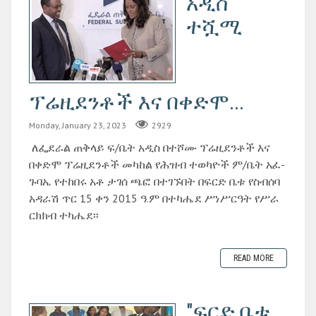
አዲስ
ተሿሚ
ፕሬዚደንቶች እና በቀድሞ...
Monday, January 23, 2023
2929
ለፌደራል ጠቅላይ ፍ/ቤት አዲስ በተሾሙ ፕሬዚደንቶች እና
በቀድሞ ፕሬዚደንቶች መካከል የሕዝብ ተወካዮች ም/ቤት አፈ-
ጉባኤ የተከበሩ አቶ ታገሰ ጫፎ በተገኙበት በፍርድ ቤቱ የስብሰባ
አዳራሽ ጥር 15 ቀን 2015 ዓ.ም በተካሔደ ሥነሥርዓት የሥራ
ርክክብ ተካሔደ፡፡
READ MORE
"ፍርድ ቤቱ