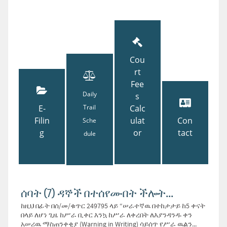
Cou
rt
Fee
Daily
s
E-
Trail
Calc
Filin
ulat
Con
Sche
g
or
tact
dule
ሰባት (7) ዳኞች በተሰየሙበት ችሎት...
ከዚህ በፊት በሰ/መ/ቁጥር 249795 ላይ “ሠራተኛዉ በተከታታይ ከ5 ቀናት
በላይ ለሆነ ጊዜ ከሥራ ቢቀር እንኳ ከሥራ ለቀረበት ለእያንዳንዱ ቀን
አሠሪዉ ማስጠንቀቂያ (Warning in Writing) ሳይሰጥ የሥራ ዉልን...