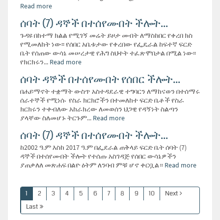
Read more
ሰባት (7) ዳኞች በተሰየሙበት ችሎት...
ጉዳዩ በከተማ ክልል የሚገኝ መሬት ይዞታ መብት ለማስከበር የቀረበ ክስ
የሚመለከት ነው፡፡ የሰበር አቤቱታው የቀረበው የፌዴራል ከፍተኛ ፍርድ
ቤት የሰጠው ውሳኔ መሠረታዊ የሕግ ስህተት ተፈጽሞበታል በሚል ነው፡፡
የክርክሩን...
Read more
ሰባት ዳኞች በተሰየሙበት የሰበር ችሎት...
በሐይማኖት ተቋማት ውስጥ አስተዳደራዊ ተግባርን ለማከናወን በተሰማሩ
ሰራተኞች የሚነሱ የስራ ክርክሮችን በተመለከተ ፍርድ ቤቶች የስራ
ክርክሩን ተቀብለው አከራክረው ለመወሰን ህጋዊ የዳኝነት ስልጣን
ያላቸው ስለመሆኑ ትርጉም...
Read more
ሰባት (7) ዳኞች በተሰየሙበት ችሎት...
ከ2002 ዓ.ም እስከ 2017 ዓ.ም በፌደራል ጠቅላይ ፍርድ ቤት ሰባት (7)
ዳኞች በተሰየሙበት ችሎት የተሰጡ አስገዳጅ የሰበር ውሳኔዎችን
ያጠቃለለ መጽሐፍ በልዮ ዕትም ለንባብ ምቹ ሆኖ ቀርቧል።
Read more
1
2
3
4
5
6
7
8
9
10
Next
Last