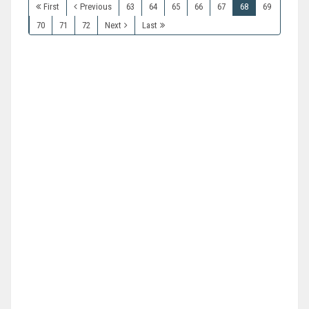
First
Previous
63
64
65
66
67
68
69
70
71
72
Next
Last