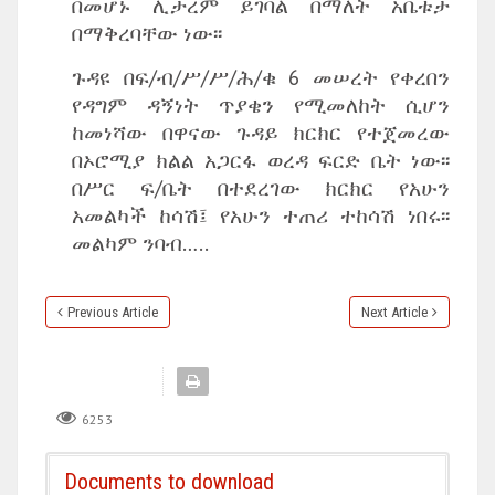
በመሆኑ ሊታረም ይገባል በማለት አቤቱታ
በማቅረባቸው ነው፡፡
ጉዳዩ በፍ/ብ/ሥ/ሥ/ሕ/ቁ 6 መሠረት የቀረበን
የዳግም ዳኝነት ጥያቄን የሚመለከት ሲሆን
ከመነሻው በዋናው ጉዳይ ክርክር የተጀመረው
በኦሮሚያ ክልል አጋርፋ ወረዳ ፍርድ ቤት ነው፡፡
በሥር ፍ/ቤት በተደረገው ክርክር የአሁን
አመልካች ከሳሽ፤ የአሁን ተጠሪ ተከሳሽ ነበሩ፡፡
መልካም ንባብ…..
Previous Article
Next Article
6253
Documents to download