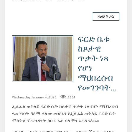
READ MORE
ፍርድ ቤቱ
ከጾታዊ
ጥቃት ነጻ
የሆነ
ማህበረሰብ
የመገንባት...
Wednesday, January 4, 2023
3334
ፌደራል ጠቅላይ ፍርድ ቤት ከጾታዊ ጥቃት ነጻ የሆነ ማህበረሰብ
የመገንባት ዓላማ ያለው መሆኑን የፌደራል ጠቅላይ ፍርድ ቤት
ምክትል ፕሬዝዳንት ክቡር አቶ ሰለሞን አረዳ ገለጹ፡፡
«ጾታን መሰረት አድርገዉ የሚፈጸሙ ወንጀሎችን ከመከላከል