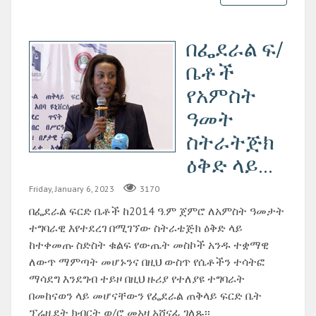
በፌደራል ፍ/
ቤቶች
የአምስት
ዓመት
ስትራትጅክ
ዕቅድ ላይ...
Friday, January 6, 2023
3170
በፌደራል ፍርድ ቤቶች ከ2014 ዓ.ም ጀምሮ ለአምስት ዓመታት
ተግባራዊ እየተደረገ በሚገኘው ስትራቴጅክ ዕቅድ ላይ
ከተቀመጡ ስድስት ቁልፍ የውጤት መስኮች አንዱ ተቋማዊ
ለውጥ ማምጣት መሆኑንና በዚህ ውስጥ የሴቶችን ተሳትፎ
ማሳደግ እንደግብ ተይዞ በዚህ ዙሪያ የተለያዩ ተግባራት
በመከናወን ላይ መሆናቸውን የፌደራል ጠቅላይ ፍርድ ቤት
ፕሬዚደት ክብርት ወ/ሮ መአዛ አሸናፊ ገለጹ፡፡