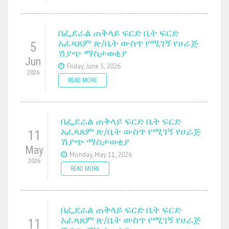
በፌደራል ጠቅላይ ፍርድ ቤት ፍርድ
አፈጻጸም ጽ/ቤት ውስጥ የሚገኝ የሀራጅ
5
ሽያጭ ማስታወቂያ
Jun
Friday, June 5, 2026
2026
READ MORE
በፌደራል ጠቅላይ ፍርድ ቤት ፍርድ
አፈጻጸም ጽ/ቤት ውስጥ የሚገኝ የሀራጅ
11
ሽያጭ ማስታወቂያ
May
Monday, May 11, 2026
2026
READ MORE
በፌደራል ጠቅላይ ፍርድ ቤት ፍርድ
አፈጻጸም ጽ/ቤት ውስጥ የሚገኝ የሀራጅ
11