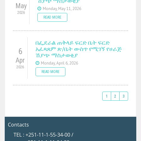
ሽያጭ ማስታወቂያ
May
Monday, May 11, 2026
2026
READ MORE
በፌደራል ጠቅላይ ፍርድ ቤት ፍርድ
አፈጻጸም ጽ/ቤት ውስጥ የሚገኝ የሀራጅ
6
ሽያጭ ማስታወቂያ
Apr
Monday, April 6, 2026
2026
READ MORE
1
2
3
Contacts
TEL : +251-11-1-55-34-00 /