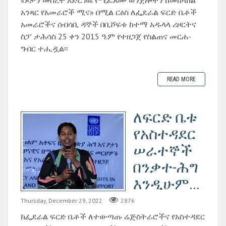
አንጻር የአመራሮች ሚና» በሚል ርዕስ ለፌደራል ፍርድ ቤቶች
አመራሮችና ሰብሳቢ ዳኞች በቢሾፍቱ ከተማ አዱላላ ሪዞርትና
ስፓ ታሕሳስ 25 ቀን 2015 ዓ.ም የተዘጋጀ የስልጠና መርሐ-
ግብር ተሒዷል፡፡
READ MORE
ለፍርድ ቤቱ
የአስተዳደር
ሠራተኞች
በንቃተ-ሕግ
እንዲሁም...
Thursday, December 29, 2022
2876
ከፌደራል ፍርድ ቤቶች ለተውጣጡ ሬጅስትራሮችና የአስተዳደር