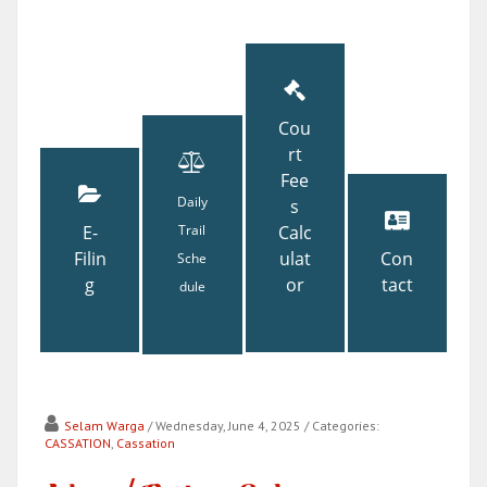
Cou
rt
Fee
Daily
s
E-
Trail
Calc
Filin
ulat
Con
Sche
g
or
tact
dule
Selam Warga
/ Wednesday, June 4, 2025
/ Categories:
CASSATION
,
Cassation