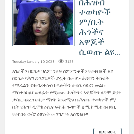
በሕዝብ
ተወካዮች
ም/ቤት
ሕጎችና
አዋጆች
ሲወጡ ልዩ...
Tuesday, January 10, 2023
3128
አገራችን በርካታ ዓለም ዓቀፍ ስምምነቶችን የተቀበለች እና
በርካታ የሕግ ድንጋጌዎች ያሏት በመሆኑ ሕጎቹን ትኩረት
የሚፈልጉ የሕብረተሰብ ክፍሎችን ታሳቢ ባደረገ መልኩ
ማስተካከል፣ ወደፊት የሚወጡ ሕጎችንና አዋጆችን ደግሞ ይህን
ታሳቢ ባደረገ ሁኔታ ማየት እንደሚገባ በሕዝብ ተወካዮች ም/
ቤት የሕግ፣ ዲሞክራሲና ፍትሕ ጉዳዮች ቋሚ ኮሚቴ ሰብሳቢ
የተከበሩ ወ/ሮ ዕፀገነት መንግሥቱ አስገነዘቡ፡፡
READ MORE