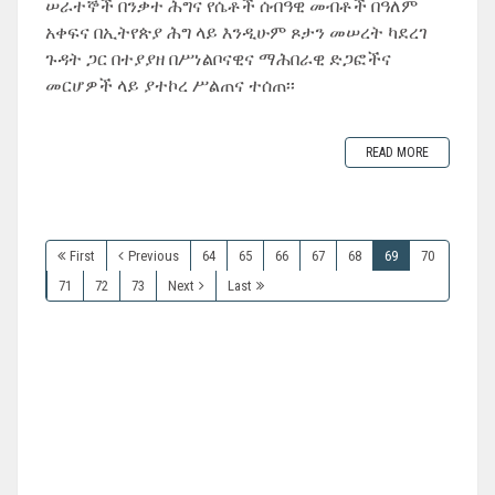
ሠራተኞች በንቃተ ሕግና የሴቶች ሰብዓዊ መብቶች በዓለም
አቀፍና በኢትየጵያ ሕግ ላይ እንዲሁም ጾታን መሠረት ካደረገ
ጉዳት ጋር በተያያዘ በሥነልቦናዊና ማሕበራዊ ድጋፎችና
መርሆዎች ላይ ያተኮረ ሥልጠና ተሰጠ፡፡
READ MORE
First
Previous
64
65
66
67
68
69
70
71
72
73
Next
Last