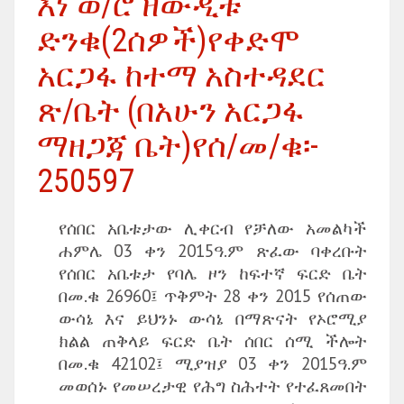
እነ ወ/ሮ ዘውዲቱ
ድንቁ(2ሰዎች)የቀድሞ
አርጋፋ ከተማ አስተዳደር
ጽ/ቤት (በአሁን አርጋፋ
ማዘጋጃ ቤት)የሰ/መ/ቁ፡-
250597
የሰበር አቤቱታው ሊቀርብ የቻለው አመልካች
ሐምሌ 03 ቀን 2015ዓ.ም ጽፈው ባቀረቡት
የሰበር አቤቱታ የባሌ ዞን ከፍተኛ ፍርድ ቤት
በመ.ቁ 26960፤ ጥቅምት 28 ቀን 2015 የሰጠው
ውሳኔ እና ይህንኑ ውሳኔ በማጽናት የኦሮሚያ
ክልል ጠቅላይ ፍርድ ቤት ሰበር ሰሚ ችሎት
በመ.ቁ 42102፤ ሚያዝያ 03 ቀን 2015ዓ.ም
መወሰኑ የመሠረታዊ የሕግ ስሕተት የተፈጸመበት