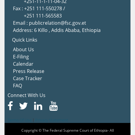
+251-11-1-11-04-32
Fax : +251 111-550278 /
+251 111-565583
Email : publicrelation@fsc.gov.et
Address: 6 Killo , Addis Ababa, Ethiopia
Quick Links
About Us
E-Filing
Calendar
Press Release
Case Tracker
FAQ
Connect With Us
Terms Of Use
|
Privacy Statement
Copyright © The Federal Supreme Court of Ethiopia- All