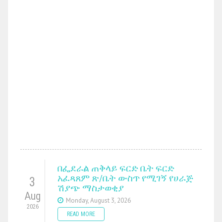
በፌደራል ጠቅላይ ፍርድ ቤት ፍርድ
አፈጻጸም ጽ/ቤት ውስጥ የሚገኝ የሀራጅ
3
ሽያጭ ማስታወቂያ
Aug
Monday, August 3, 2026
2026
READ MORE