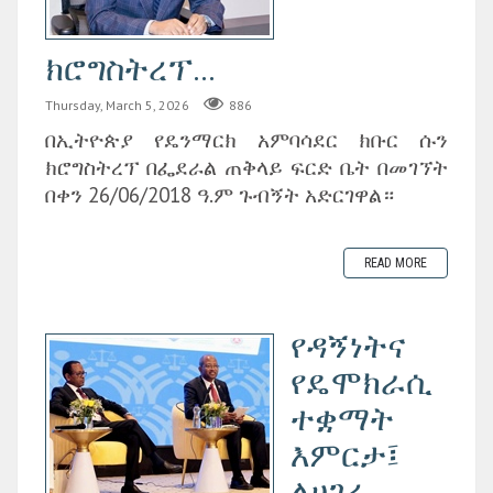
ክሮግስትረፕ...
Thursday, March 5, 2026
886
በኢትዮጵያ የዴንማርክ አምባሳደር ክቡር ሱን
ክሮግስትረፕ በፌደራል ጠቅላይ ፍርድ ቤት በመገኘት
በቀን 26/06/2018 ዓ.ም ጉብኝት አድርገዋል።
READ MORE
የዳኝነትና
የዴሞክራሲ
ተቋማት
እምርታ፤
ለሀገረ