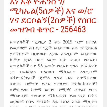
እነ አቶ ዮሐንስ ገ/
ሚካኤል(5ሰዎች) እና ወ/ሮ
ሃና ደርሶልኝ(2ሰዎች) የሰበር
መዝገብ ቁጥር - 256463
አመልካቾች ሚያዚያ 2 ቀን 2015 ዓ.ም በተፃፈ
የመቃወም አቤቱታ ሟች አባታቸው አቶ ገ/ሚካኤል
ኃ/ማርያም በህይወት እያሉ እንዲሁም አባታቸው
ከሞቱ በኃላ በስር ፍርድ ቤት ተጠሪ የሆኑት፣
አመልካቾችና የ 96 አመት የሆኑት የግራ ቀኙ እናት
ጋር በአልኮልና በለስላሳ ማከፋፈያ እንዲሁም
በሸቀጣሸቀጦች ጅምላ ንግድ ስራ ተሰማርተው
በቁጥር ስምንት የሆኑ የተለያዩ ተሸከርካሪዎች፤
ደምቢዶሎ ከተማ ውስጥ የሚገኝ ሆቴል፣ የቡና
ማበጠሪያ፣ የመጠጥ ማከፋፈያ፣ የመኖሪያ ቤትና
መጋዘን፤ በቡና ግብይት ላይ የነበረ አንድ ሚሊዮን