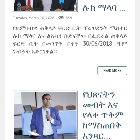
ሉክ ማላባ ...
Tuesday, March 10, 2026
859
የዚምባብዌ ጠቅላይ ፍርድ ቤት ፕሬዝደንት ሚስተር
ሉክ ማላባ እና ልኡካን ቡድናቸው በፌደራል ጠቅላይ
ፍርድ ቤት በመገኘት በቀን 30/06/2018 ዓ.ም
ጉብኝት አድርገዋል።
READ MORE
የህጸናትን
መብት እና
የላቀ ጥቅም
ከማስጠበቅ
አንጻር...