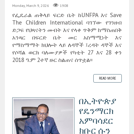
Monday, March 9, 2026
1908
የፌዴራል ጠቅላይ ፍርድ ቤት ከUNFPA እና Save
The Children International ባገኘው የገንዘብ
ድጋፍ የህጻናትን መብት እና የላቀ ጥቅም ከማስጠበቅ
አንጻር በፍርድ ቤት መር አስማሚነት እና
የማስማማት ክህሎት ላይ ለዳኞች ፤ረዳት ዳኞች እና
የሶሻል ወርክ ባለሙያዎች የካቲት 27 እና 28 ቀን
2018 ዓ.ም 2ተኛ ዙር ስልጠና ሰጥቷል፡፡
READ MORE
በኢትዮጵያ
የዴንማርክ
አምባሳደር
ክቡር ሱን