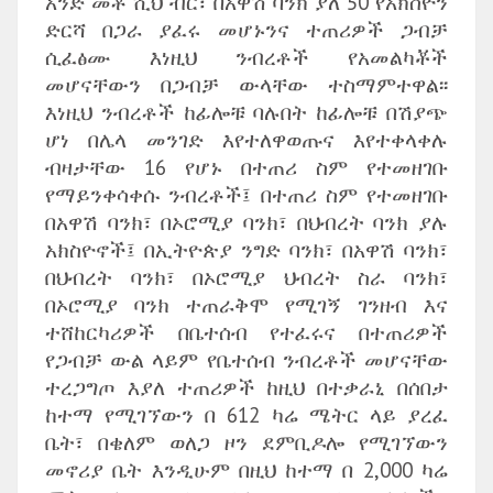
አንድ መቶ ሺህ ብር፣ በአዋሽ ባንክ ያለ 50 የአክስዮን
ድርሻ በጋራ ያፈሩ መሆኑንና ተጠሪዎች ጋብቻ
ሲፈፅሙ እነዚህ ንብረቶች የአመልካቾች
መሆናቸውን በጋብቻ ውላቸው ተስማምተዋል፡፡
እነዚህ ንብረቶች ከፊሎቹ ባሉበት ከፊሎቹ በሽያጭ
ሆነ በሌላ መንገድ እየተለዋወጡና እየተቀላቀሉ
ብዛታቸው 16 የሆኑ በተጠሪ ስም የተመዘገቡ
የማይንቀሳቀሱ ንብረቶች፤ በተጠሪ ስም የተመዘገቡ
በአዋሽ ባንክ፣ በኦሮሚያ ባንክ፣ በህብረት ባንክ ያሉ
አክስዮኖች፤ በኢትዮጵያ ንግድ ባንክ፣ በአዋሽ ባንክ፣
በህብረት ባንክ፣ በኦሮሚያ ህብረት ስራ ባንክ፣
በኦሮሚያ ባንክ ተጠራቅሞ የሚገኝ ገንዘብ እና
ተሸከርካሪዎች በቤተሰብ የተፈሩና በተጠሪዎች
የጋብቻ ውል ላይም የቤተሰብ ንብረቶች መሆናቸው
ተረጋግጦ እያለ ተጠሪዎች ከዚህ በተቃራኒ በሰበታ
ከተማ የሚገኘውን በ 612 ካሬ ሜትር ላይ ያረፈ
ቤት፣ በቄለም ወለጋ ዞን ደምቢዶሎ የሚገኘውን
መኖሪያ ቤት እንዲሁም በዚህ ከተማ በ 2,000 ካሬ