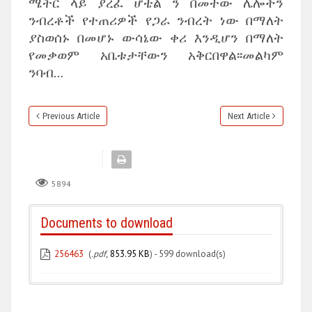
ሜትር ላይ ያረፈ ሆቴል ን በመተው ሌሎችን
ንብረቶች የተጠሪዎች የጋራ ንብረት ነው በማለት
ያስወሰኑ በመሆኑ ውሳኔው ቀሪ እንዲሆን በማለት
የመቃወም አቤቱታቸውን አቅርበዋል፡፡መልካም
ንባብ…
Previous Article
Next Article
5894
Documents to download
256463
(
.pdf,
853.95 KB
) - 599 download(s)