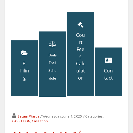
Cou
rt
Fee
Daily
s
E-
Trail
Calc
Filin
ulat
Con
Sche
g
or
tact
dule
Selam Warga
/ Wednesday, June 4, 2025
/ Categories:
CASSATION
,
Cassation