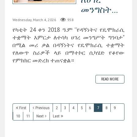
መንግስት...
Wednesday, March 4, 2026
958
የካቲት 24 ቀን 2018 ዓ.ም ''የዳኝነትና የዴሞክራሲ
ተቋማት እምርታ ለተሳካ ሀገረ መንግሥት ግንባታ"
በሚል መሪ ቃል በዳኝነትና የዴሞክራሲ ተቋማት
የለውጥ ስራዎች ላይ በማተኮር ሲካሄድ የቆየው
የምክክር መድረክ ተጠናቋል።
READ MORE
First
Previous
2
3
4
5
6
7
8
9
10
11
Next
Last