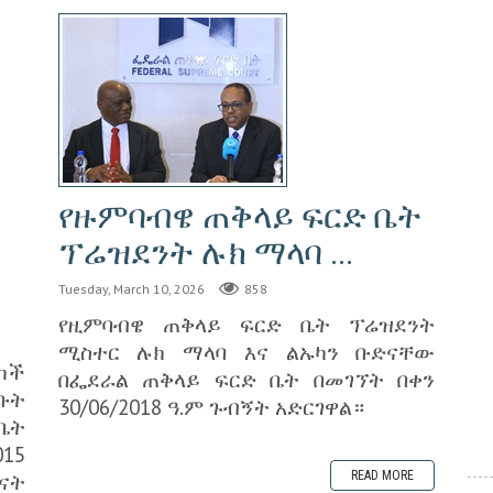
የዙምባብዌ ጠቅላይ ፍርድ ቤት
ፕሬዝደንት ሉክ ማላባ ...
Tuesday, March 10, 2026
858
የዚምባብዌ ጠቅላይ ፍርድ ቤት ፕሬዝደንት
ሚስተር ሉክ ማላባ እና ልኡካን ቡድናቸው
ካች
በፌደራል ጠቅላይ ፍርድ ቤት በመገኘት በቀን
ቡት
30/06/2018 ዓ.ም ጉብኝት አድርገዋል።
ቤት
15
READ MORE
ናት