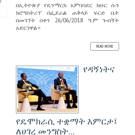
0
በኢትዮጵያ የዴንማርክ አምባሳደር ክቡር ሱን
ክሮግስትረፕ በፌደራል ጠቅላይ ፍርድ ቤት
6
በመገኘት በቀን 26/06/2018 ዓ.ም ጉብኝት
አድርገዋል።
READ MORE
የዳኝነትና
የዴሞክራሲ ተቋማት እምርታ፤
ለሀገረ መንግስት...