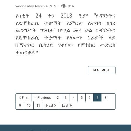
Wednesday, March 4, 2026
956
የካቲት 24 ቀን 2018 ዓ.ም ''የዳኝነትና
የዴሞክራሲ ተቋማት እምርታ ለተሳካ ሀገረ
መንግሥት ግንባታ" በሚል መሪ ቃል በዳኝነትና
የዴሞክራሲ ተቋማት የለውጥ ስራዎች ላይ
በማተኮር ሲካሄድ የቆየው የምክክር መድረክ
ተጠናቋል።
READ MORE
First
Previous
2
3
4
5
6
7
8
9
10
11
Next
Last