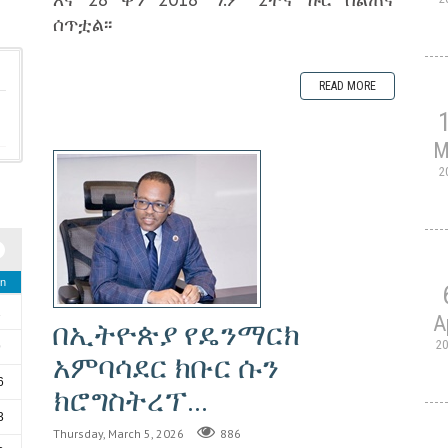
ሰጥቷል፡፡
READ MORE
M
2
n
2
A
በኢትዮጵያ የዴንማርክ
2
9
አምባሳደር ክቡር ሱን
6
ክሮግስትረፕ...
3
Thursday, March 5, 2026
886