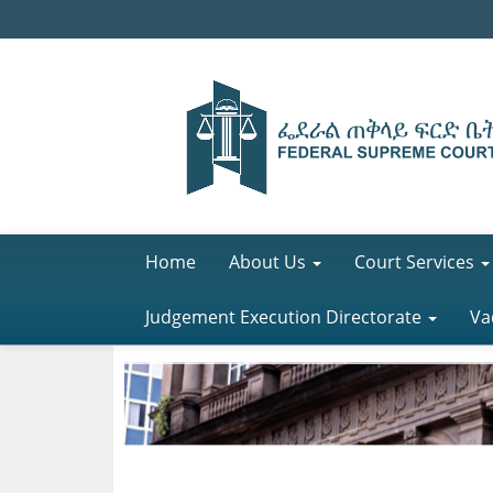
Home
About Us
Court Services
Judgement Execution Directorate
Va