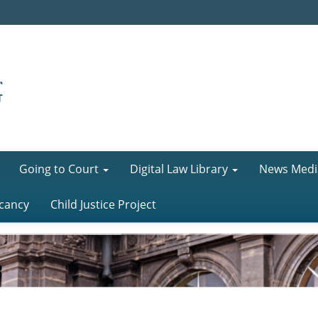
Going to Court
Digital Law Library
News Medi
cancy
Child Justice Project