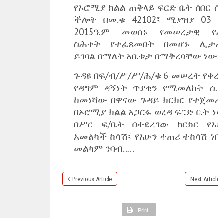
የኦሮሚያ ክልል ጠቅላይ ፍርድ ቤት ሰበር 
ችሎት በመ.ቁ 42102፤ ሚያዝያ 03 
2015ዓ.ም መወሰኑ የመሠረታዊ የ
ስሕተት የተፈጸመበት በመሆኑ ሊታ
ይገባል በማለት አቤቱታ በማቅረባቸው ነው፡
ጉዳዩ በፍ/ብ/ሥ/ሥ/ሕ/ቁ 6 መሠረት የቀ
የዳግም ዳኝነት ጥያቄን የሚመለከት ሲ
ከመነሻው በዋናው ጉዳይ ክርክር የተጀመ
በኦሮሚያ ክልል አጋርፋ ወረዳ ፍርድ ቤት ነ
በሥር ፍ/ቤት በተደረገው ክርክር የአ
አመልካች ከሳሽ፤ የአሁን ተጠሪ ተከሳሽ ነበ
መልካም ንባብ…..
Previous Article
Next Articl
Print