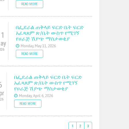
READ MORE
በፌደራል ጠቅላይ ፍርድ ቤት ፍርድ
አፈጻጸም ጽ/ቤት ውስጥ የሚገኝ
11
የሀራጅ ሽያጭ ማስታወቂያ
ay
Monday, May 11, 2026
026
READ MORE
በፌደራል ጠቅላይ ፍርድ ቤት ፍርድ
አፈጻጸም ጽ/ቤት ውስጥ የሚገኝ
6
የሀራጅ ሽያጭ ማስታወቂያ
pr
Monday, April 6, 2026
026
READ MORE
1
2
3