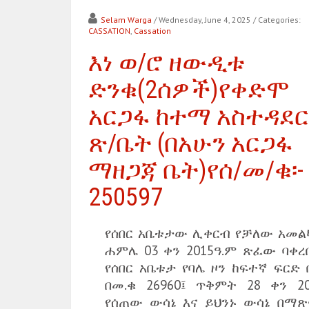
Selam Warga
/ Wednesday, June 4, 2025
/ Categories:
CASSATION
,
Cassation
እነ ወ/ሮ ዘውዲቱ
ድንቁ(2ሰዎች)የቀድሞ
አርጋፋ ከተማ አስተዳደር
ጽ/ቤት (በአሁን አርጋፋ
ማዘጋጃ ቤት)የሰ/መ/ቁ፡-
250597
የሰበር አቤቱታው ሊቀርብ የቻለው አመል
ሐምሌ 03 ቀን 2015ዓ.ም ጽፈው ባቀረ
የሰበር አቤቱታ የባሌ ዞን ከፍተኛ ፍርድ 
በመ.ቁ 26960፤ ጥቅምት 28 ቀን 20
የሰጠው ውሳኔ እና ይህንኑ ውሳኔ በማጽ