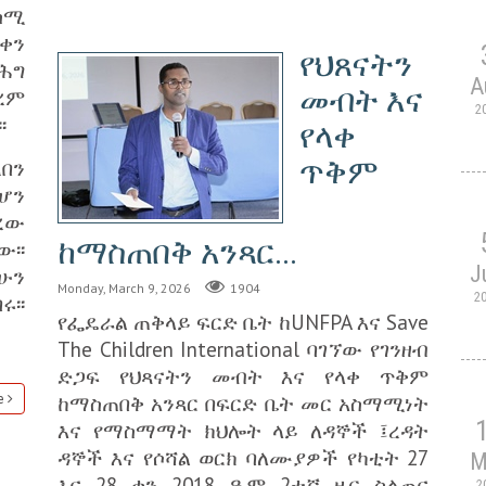
ሰሚ
ቀን
የህጸናትን
ሕግ
A
መብት እና
ረም
2
፡
የላቀ
ጥቅም
ረበን
ሆን
ረው
ከማስጠበቅ አንጻር...
ው፡፡
J
ሁን
Monday, March 9, 2026
1904
2
ሩ፡፡
የፌዴራል ጠቅላይ ፍርድ ቤት ከUNFPA እና Save
The Children International ባገኘው የገንዘብ
ድጋፍ የህጻናትን መብት እና የላቀ ጥቅም
ከማስጠበቅ አንጻር በፍርድ ቤት መር አስማሚነት
e
እና የማስማማት ክህሎት ላይ ለዳኞች ፤ረዳት
ዳኞች እና የሶሻል ወርክ ባለሙያዎች የካቲት 27
M
እና 28 ቀን 2018 ዓ.ም 2ተኛ ዙር ስልጠና
2