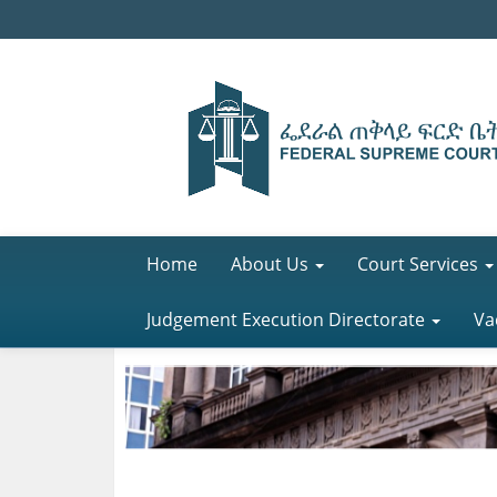
Home
About Us
Court Services
Judgement Execution Directorate
Va