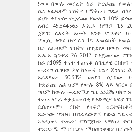
ነው፡፡ በውሉ መሰረት ስራ ተቋራጩ የመል
ስራ አፈጻጸም ዋስትና የማቅረብ ግዴታ ስላለ
ይህን ተከትሎ ተቋራጩ የውሉን 10% ይኅ
ለብር 45‚844‚565 እ.ኤ.አ ከሜይ 13 2
ጀምሮ ለአራት አመት ጸንቶ የሚቆይ የቦ
ፖሊሲ ቁጥሩ በተገለጸ 1ኛ አመልካች የመል
ስራ አፈጻጸም ዋስትና ሰጥቷል፡፡ በውሉ መሰ
እ.ኤ.አ ጃንዋሪ 26 2017 የተጀመረው የግ
ስራ በ1095 ቀናት ተጠናቆ ለግዜያዊ ርክክብ
መደረግ ሲገባው እና ከአመት በኋላ ጃንዋሪ 2
አፈጻጸሙ 30.38% መሆን ሲገባው የ
ተቋራጩ አፈጻጸም የውሉ 8% ላይ ነበር፡፡ በ
ግዜም ከውሉ መፈጸሚያ ግዜ 33.8% ባክኖ ነበ
ተጠሪ ለስራ ተቋራጩ በቂ የቅድሚያ ክፍያ ገን
ቢሰጠውም፤ ሶስት የክፍያ ሰርተፍኬቶ
ጸድቀው ገንዘብ ቢከፈለውም፤ የውል ግዴታ
እንዲወጣ ተጠሪና የፕሮጀክቱ አማካሪ ድር
ተደጋጋሚ ማሳሰቢያና ማስጠንቀቂያ ቢሰጡ