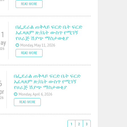
READ MORE
በፌደራል ጠቅላይ ፍርድ ቤት ፍርድ
አፈጻጸም ጽ/ቤት ውስጥ የሚገኝ
11
የሀራጅ ሽያጭ ማስታወቂያ
ay
Monday, May 11, 2026
026
READ MORE
በፌደራል ጠቅላይ ፍርድ ቤት ፍርድ
አፈጻጸም ጽ/ቤት ውስጥ የሚገኝ
6
የሀራጅ ሽያጭ ማስታወቂያ
pr
Monday, April 6, 2026
026
READ MORE
1
2
3