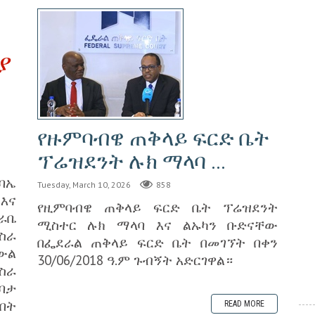
ያ
የዙምባብዌ ጠቅላይ ፍርድ ቤት
ፕሬዝደንት ሉክ ማላባ ...
ባኤ
Tuesday, March 10, 2026
858
እና
የዚምባብዌ ጠቅላይ ፍርድ ቤት ፕሬዝደንት
ራቤ
ሚስተር ሉክ ማላባ እና ልኡካን ቡድናቸው
ስራ
በፌደራል ጠቅላይ ፍርድ ቤት በመገኘት በቀን
 ውል
30/06/2018 ዓ.ም ጉብኝት አድርገዋል።
ስራ
ባታ
በት
READ MORE