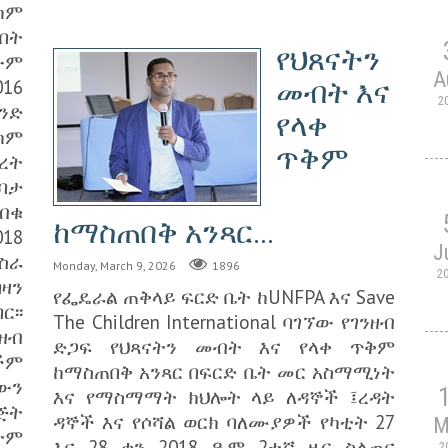
ካም
በት
የህጸናትን
ውም
A
016
መብት እና
2
ንድ
የላቀ
ካም
ጥቅም
ረት
ንባታ
 ብቁ
ከማስጠበቅ አንጻር...
018
J
ስራ
Monday, March 9, 2026
1896
2
ዛን
የፌዴራል ጠቅላይ ፍርድ ቤት ከUNFPA እና Save
ር፡፡
The Children International ባገኘው የገንዘብ
ዘብ
ድጋፍ የህጻናትን መብት እና የላቀ ጥቅም
ችም
ከማስጠበቅ አንጻር በፍርድ ቤት መር አስማሚነት
ውን
እና የማስማማት ክህሎት ላይ ለዳኞች ፤ረዳት
ጅት
ዳኞች እና የሶሻል ወርክ ባለሙያዎች የካቲት 27
M
ትም
እና 28 ቀን 2018 ዓ.ም 2ተኛ ዙር ስልጠና
2