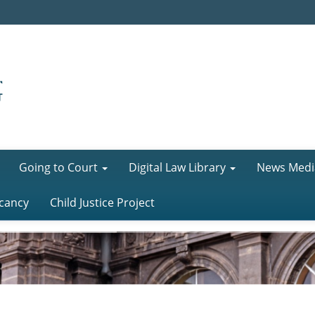
Going to Court
Digital Law Library
News Medi
cancy
Child Justice Project