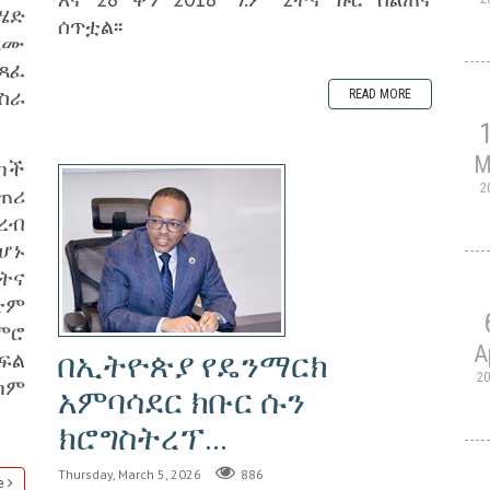
ሄድ
ሰጥቷል፡፡
ጸሙ
ተጻፈ
ስራ
READ MORE
M
ካች
2
ጠሪ
ረብ
ሆኑ
ትና
ጽም
ምሮ
A
ፍል
በኢትዮጵያ የዴንማርክ
2
ካም
አምባሳደር ክቡር ሱን
ክሮግስትረፕ...
Thursday, March 5, 2026
886
e