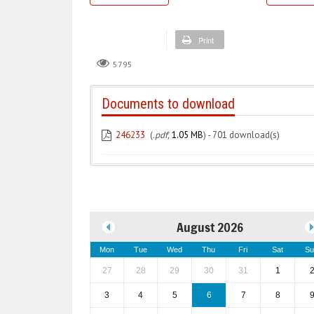
Print
5795
Documents to download
246233
(
.pdf,
1.05 MB
) - 701 download(s)
August 2026
Mon
Tue
Wed
Thu
Fri
Sat
Su
27
28
29
30
31
1
3
4
5
6
7
8