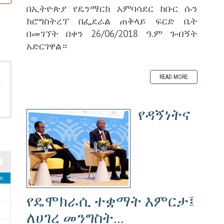
በኢትዮጵያ የዴንማርክ አምባሳደር ክቡር ሱን
ክሮግስትረፕ በፌደራል ጠቅላይ ፍርድ ቤት
በመገኘት በቀን 26/06/2018 ዓ.ም ጉብኝት
አድርገዋል።
READ MORE
የዳኝነትና
n
2
የዴሞክራሲ ተቋማት እምርታ፤
9
ለሀገረ መንግስት...