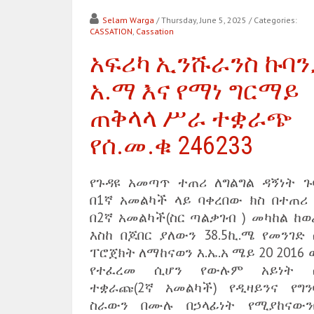
Selam Warga
/ Thursday, June 5, 2025
/ Categories:
CASSATION
,
Cassation
አፍሪካ ኢንሹራንስ ኩባን
አ.ማ እና የማነ ግርማይ
ጠቅላላ ሥራ ተቋራጭ
የሰ.መ.ቁ 246233
የጉዳዩ አመጣጥ ተጠሪ ለግልግል ዳኝነት ጉ
በ1ኛ አመልካች ላይ ባቀረበው ክስ በተጠሪ 
በ2ኛ አመልካች(ስር ጣልቃገብ ) መካከል ከወ
እስከ በጆበር ያለውን 38.5ኪ.ሜ የመንገድ 
ፐሮጀክት ለማከናወን እ.ኤ.አ ሜይ 20 2016
የተፈረመ ሲሆን የውሉም አይነት 
ተቋራጩ(2ኛ አመልካች) የዲዛይንና የግን
ስራውን በሙሉ በኃላፊነት የሚያከናውን