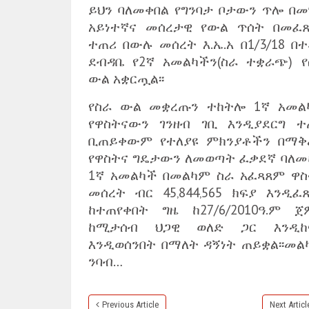
ይህን ባለመቀበል የግንባታ ቦታውን ጥሎ በመ
አይነተኛና መሰረታዊ የውል ጥሰት በመፈ
ተጠሪ በውሉ መሰረት እ.ኤ.አ በ1/3/18 በ
ደብዳቤ የ2ኛ አመልካችን(ስራ ተቋራጭ) የ
ውል አቋርጧል፡፡
የስራ ውል መቋረጡን ተከትሎ 1ኛ አመል
የዋስትናውን ገንዘብ ገቢ እንዲያደርግ ተ
ቢጠይቀውም የተለያዩ ምክንያቶችን በማቅ
የዋስትና ግዴታውን ለመወጣት ፈቃደኛ ባለመ
1ኛ አመልካች በመልካም ስራ አፈጻጸም ዋስ
መሰረት ብር 45‚844‚565 ክፍያ እንዲፈ
ከተጠየቀበት ግዜ ከ27/6/2010ዓ.ም ጀ
ከሚታሰብ ህጋዊ ወለድ ጋር እንዲከ
እንዲወሰንበት በማለት ዳኝነት ጠይቋል፡፡መል
ንባብ…
Previous Article
Next Articl