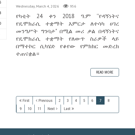
6
Wednesday, March 4, 2026
956
3
የካቲት 24 ቀን 2018 ዓ.ም ''የዳኝነትና
የዴሞክራሲ ተቋማት እምርታ ለተሳካ ሀገረ
0
መንግሥት ግንባታ" በሚል መሪ ቃል በዳኝነትና
6
የዴሞክራሲ ተቋማት የለውጥ ስራዎች ላይ
በማተኮር ሲካሄድ የቆየው የምክክር መድረክ
ተጠናቋል።
READ MORE
First
Previous
2
3
4
5
6
7
8
9
10
11
Next
Last