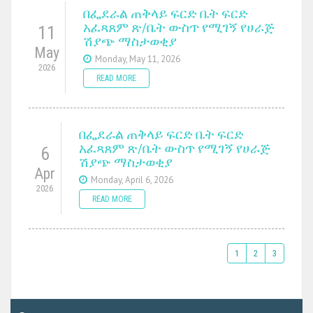
በፌደራል ጠቅላይ ፍርድ ቤት ፍርድ
አፈጻጸም ጽ/ቤት ውስጥ የሚገኝ የሀራጅ
11
ሽያጭ ማስታወቂያ
May
Monday, May 11, 2026
2026
READ MORE
በፌደራል ጠቅላይ ፍርድ ቤት ፍርድ
አፈጻጸም ጽ/ቤት ውስጥ የሚገኝ የሀራጅ
6
ሽያጭ ማስታወቂያ
Apr
Monday, April 6, 2026
2026
READ MORE
1
2
3