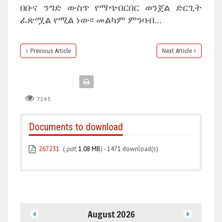
በቡና ንግድ ውስጥ የማጭበርበር ወንጀል ድርጊት
ፈጽሟል የሚል ነው፡፡ መልካም ምንባብ…
Previous Article
Next Article
7143
Documents to download
267231
(
.pdf,
1.08 MB
) - 1471 download(s)
August 2026