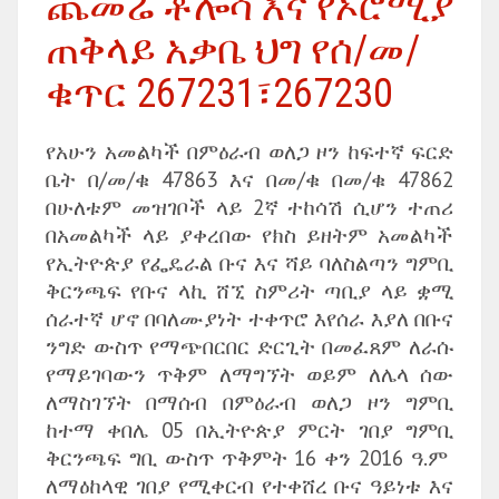
ጨመሬ ቶሎሳ እና የኦሮሚያ
ጠቅላይ አቃቤ ህግ የሰ/መ/
ቁጥር 267231፣267230
የአሁን አመልካች በምዕራብ ወለጋ ዞን ከፍተኛ ፍርድ
ቤት በ/መ/ቁ 47863 እና በመ/ቁ በመ/ቁ 47862
በሁለቱም መዝገቦች ላይ 2ኛ ተከሳሽ ሲሆን ተጠሪ
በአመልካች ላይ ያቀረበው የክስ ይዘትም አመልካች
የኢትዮጵያ የፌዴራል ቡና እና ሻይ ባለስልጣን ግምቢ
ቅርንጫፍ የቡና ላኪ ሸኚ ስምሪት ጣቢያ ላይ ቋሚ
ሰራተኛ ሆኖ በባለሙያነት ተቀጥሮ እየሰራ እያለ በቡና
ንግድ ውስጥ የማጭበርበር ድርጊት በመፈጸም ለራሱ
የማይገባውን ጥቅም ለማግኘት ወይም ለሌላ ሰው
ለማስገኘት በማሰብ በምዕራብ ወለጋ ዞን ግምቢ
ከተማ ቀበሌ 05 በኢትዮጵያ ምርት ገበያ ግምቢ
ቅርንጫፍ ግቢ ውስጥ ጥቅምት 16 ቀን 2016 ዓ.ም
ለማዕከላዊ ገበያ የሚቀርብ የተቀሸረ ቡና ዓይነቱ እና