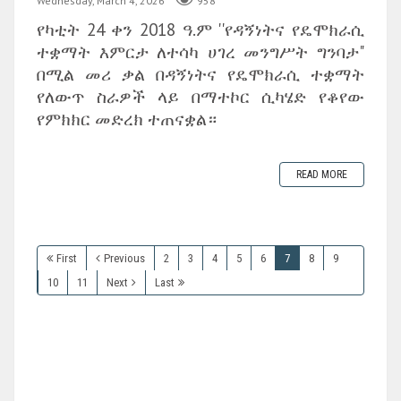
Wednesday, March 4, 2026
958
የካቲት 24 ቀን 2018 ዓ.ም ''የዳኝነትና የዴሞክራሲ
ተቋማት እምርታ ለተሳካ ሀገረ መንግሥት ግንባታ"
በሚል መሪ ቃል በዳኝነትና የዴሞክራሲ ተቋማት
የለውጥ ስራዎች ላይ በማተኮር ሲካሄድ የቆየው
የምክክር መድረክ ተጠናቋል።
READ MORE
First
Previous
2
3
4
5
6
7
8
9
10
11
Next
Last