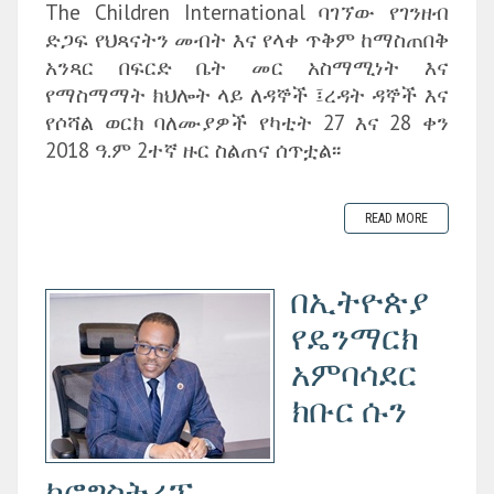
The Children International ባገኘው የገንዘብ
ድጋፍ የህጻናትን መብት እና የላቀ ጥቅም ከማስጠበቅ
አንጻር በፍርድ ቤት መር አስማሚነት እና
የማስማማት ክህሎት ላይ ለዳኞች ፤ረዳት ዳኞች እና
የሶሻል ወርክ ባለሙያዎች የካቲት 27 እና 28 ቀን
2018 ዓ.ም 2ተኛ ዙር ስልጠና ሰጥቷል፡፡
READ MORE
በኢትዮጵያ
የዴንማርክ
አምባሳደር
ክቡር ሱን
ክሮግስትረፕ...