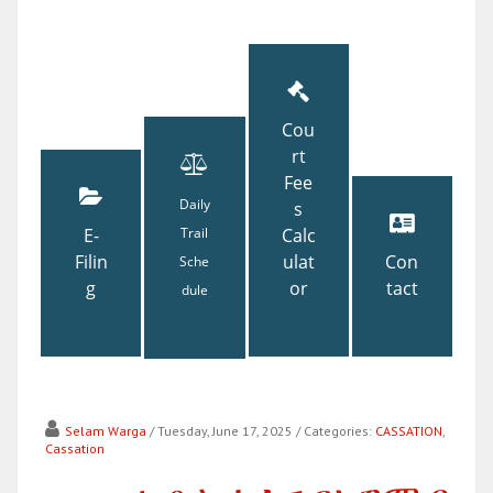
Cou
rt
Fee
Daily
s
E-
Trail
Calc
Filin
ulat
Con
Sche
g
or
tact
dule
Selam Warga
/ Tuesday, June 17, 2025
/ Categories:
CASSATION
,
Cassation