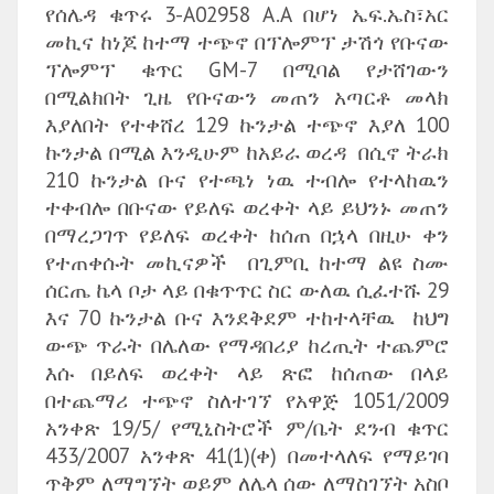
የሰሌዳ ቁጥሩ 3-A02958 A.A በሆነ ኤፍ.ኤስ፣አር
መኪና ከነጆ ከተማ ተጭኖ በፕሎምፕ ታሽጎ የቡናው
ፕሎምፕ ቁጥር GM-7 በሚባል የታሸገውን
በሚልክበት ጊዜ የቡናውን መጠን አጣርቶ መላክ
እያለበት የተቀሸረ 129 ኩንታል ተጭኖ እያለ 100
ኩንታል በሚል እንዲሁም ከአይራ ወረዳ በሲኖ ትራክ
210 ኩንታል ቡና የተጫነ ነዉ ተብሎ የተላከዉን
ተቀብሎ በቡናው የይለፍ ወረቀት ላይ ይህንኑ መጠን
በማረጋገጥ የይለፍ ወረቀት ከሰጠ በኋላ በዚሁ ቀን
የተጠቀሱት መኪናዎች በጊምቢ ከተማ ልዩ ስሙ
ሰርጤ ኬላ ቦታ ላይ በቁጥጥር ስር ውለዉ ሲፈተሹ 29
እና 70 ኩንታል ቡና እንደቅደም ተከተላቸዉ ከህግ
ውጭ ጥራት በሌለው የማዳበሪያ ከረጢት ተጨምሮ
እሱ በይለፍ ወረቀት ላይ ጽፎ ከሰጠው በላይ
በተጨማሪ ተጭኖ ስለተገኘ የአዋጅ 1051/2009
አንቀጽ 19/5/ የሚኒስትሮች ም/ቤት ደንብ ቁጥር
433/2007 አንቀጽ 41(1)(ቀ) በመተላለፍ የማይገባ
ጥቅም ለማግኘት ወይም ለሌላ ሰው ለማስገኘት አስቦ