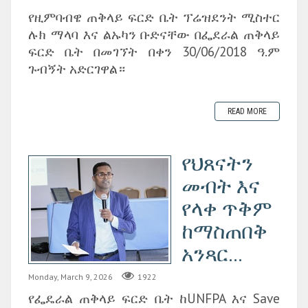
የዚምባብዌ ጠቅላይ ፍርድ ቤት ፕሬዝደንት ሚስተር
ሉክ ማላባ እና ልኡካን ቡድናቸው በፌደራል ጠቅላይ
ፍርድ ቤት በመገኘት በቀን 30/06/2018 ዓ.ም
ጉብኝት አድርገዋል።
READ MORE
የህጸናትን
መብት እና
የላቀ ጥቅም
ከማስጠበቅ
አንጻር...
Monday, March 9, 2026
1922
የፌዴራል ጠቅላይ ፍርድ ቤት ከUNFPA እና Save