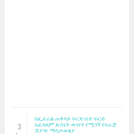
በፌደራል ጠቅላይ ፍርድ ቤት ፍርድ
አፈጻጸም ጽ/ቤት ውስጥ የሚገኝ የሀራጅ
3
ሽያጭ ማስታወቂያ