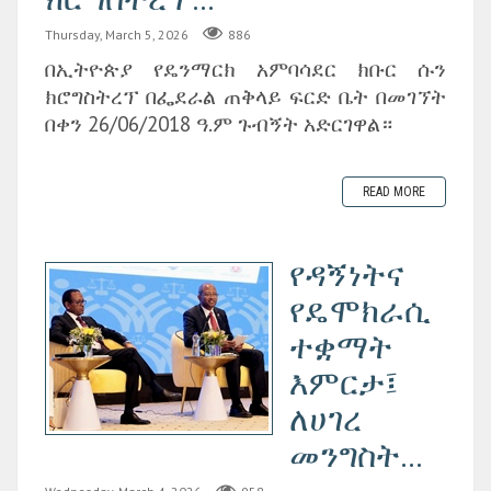
Thursday, March 5, 2026
886
በኢትዮጵያ የዴንማርክ አምባሳደር ክቡር ሱን
ክሮግስትረፕ በፌደራል ጠቅላይ ፍርድ ቤት በመገኘት
በቀን 26/06/2018 ዓ.ም ጉብኝት አድርገዋል።
READ MORE
የዳኝነትና
የዴሞክራሲ
ተቋማት
እምርታ፤
ለሀገረ
መንግስት...