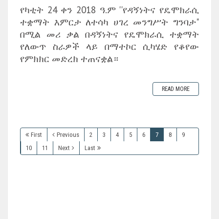
የካቲት 24 ቀን 2018 ዓ.ም ''የዳኝነትና የዴሞክራሲ
ተቋማት እምርታ ለተሳካ ሀገረ መንግሥት ግንባታ"
በሚል መሪ ቃል በዳኝነትና የዴሞክራሲ ተቋማት
የለውጥ ስራዎች ላይ በማተኮር ሲካሄድ የቆየው
የምክክር መድረክ ተጠናቋል።
READ MORE
First
Previous
2
3
4
5
6
7
8
9
10
11
Next
Last