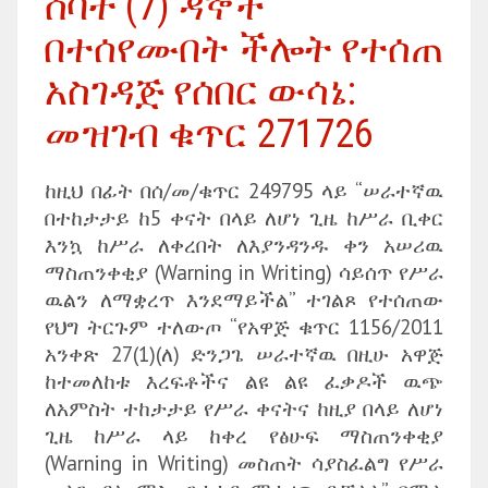
ሰባት (7) ዳኞች
በተሰየሙበት ችሎት የተሰጠ
አስገዳጅ የሰበር ውሳኔ:
መዝገብ ቁጥር 271726
ከዚህ በፊት በሰ/መ/ቁጥር 249795 ላይ “ሠራተኛዉ
በተከታታይ ከ5 ቀናት በላይ ለሆነ ጊዜ ከሥራ ቢቀር
እንኳ ከሥራ ለቀረበት ለእያንዳንዱ ቀን አሠሪዉ
ማስጠንቀቂያ (Warning in Writing) ሳይሰጥ የሥራ
ዉልን ለማቋረጥ እንደማይችል” ተገልጾ የተሰጠው
የህግ ትርጉም ተለውጦ “የአዋጅ ቁጥር 1156/2011
አንቀጽ 27(1)(ለ) ድንጋጌ ሠራተኛዉ በዚሁ አዋጅ
ከተመለከቱ እረፍቶችና ልዩ ልዩ ፈቃዶች ዉጭ
ለአምስት ተከታታይ የሥራ ቀናትና ከዚያ በላይ ለሆነ
ጊዜ ከሥራ ላይ ከቀረ የፅሁፍ ማስጠንቀቂያ
(Warning in Writing) መስጠት ሳያስፈልግ የሥራ