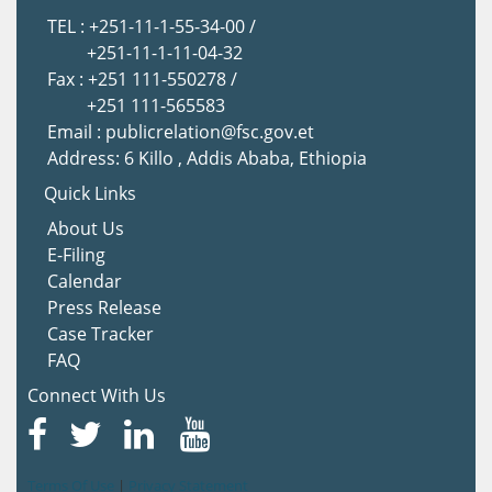
TEL : +251-11-1-55-34-00 /
+251-11-1-11-04-32
Fax : +251 111-550278 /
+251 111-565583
Email : publicrelation@fsc.gov.et
Address: 6 Killo , Addis Ababa, Ethiopia
Quick Links
About Us
E-Filing
Calendar
Press Release
Case Tracker
FAQ
Connect With Us
Terms Of Use
|
Privacy Statement