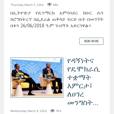
Thursday, March 5, 2026
886
በኢትዮጵያ የዴንማርክ አምባሳደር ክቡር ሱን
ክሮግስትረፕ በፌደራል ጠቅላይ ፍርድ ቤት በመገኘት
በቀን 26/06/2018 ዓ.ም ጉብኝት አድርገዋል።
READ MORE
የዳኝነትና
የዴሞክራሲ
ተቋማት
እምርታ፤
ለሀገረ
መንግስት...
Wednesday, March 4, 2026
956