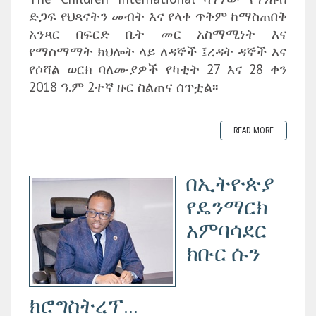
ድጋፍ የህጻናትን መብት እና የላቀ ጥቅም ከማስጠበቅ
አንጻር በፍርድ ቤት መር አስማሚነት እና
የማስማማት ክህሎት ላይ ለዳኞች ፤ረዳት ዳኞች እና
የሶሻል ወርክ ባለሙያዎች የካቲት 27 እና 28 ቀን
2018 ዓ.ም 2ተኛ ዙር ስልጠና ሰጥቷል፡፡
READ MORE
በኢትዮጵያ
የዴንማርክ
አምባሳደር
ክቡር ሱን
ክሮግስትረፕ...