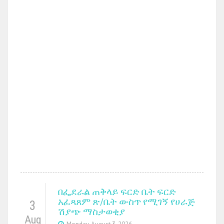
በፌደራል ጠቅላይ ፍርድ ቤት ፍርድ
አፈጻጸም ጽ/ቤት ውስጥ የሚገኝ የሀራጅ
3
ሽያጭ ማስታወቂያ
Aug