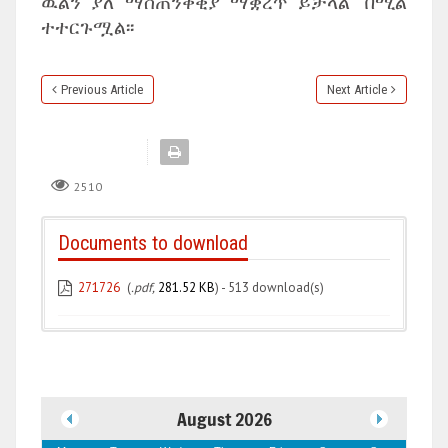
ዉልን ያለ ማስጠንቀቂያ ማቋረጥ ይቻላል” በሚል
ተተርጉሟል፡፡
Previous Article
Next Article
2510
Documents to download
271726
(
.pdf,
281.52 KB
) - 513 download(s)
August 2026