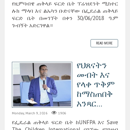
የዚምባብዌ ጠቅላይ ፍርድ ቤት ፕሬዝደንት ሚስተር
ሉክ ማላባ እና ልኡካን ቡድናቸው በፌደራል ጠቅላይ
ፍርድ ቤት በመገኘት በቀን 30/06/2018 ዓ.ም
ጉብኝት አድርገዋል።
READ MORE
የህጸናትን
መብት እና
የላቀ ጥቅም
ከማስጠበቅ
አንጻር...
Monday, March 9, 2026
1906
የፌዴራል ጠቅላይ ፍርድ ቤት ከUNFPA እና Save
The Children International ባገኘው የገንዘብ