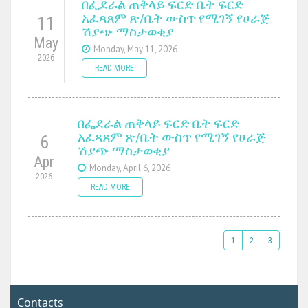
በፌደራል ጠቅላይ ፍርድ ቤት ፍርድ
አፈጻጸም ጽ/ቤት ውስጥ የሚገኝ የሀራጅ
11
ሽያጭ ማስታወቂያ
May
Monday, May 11, 2026
2026
READ MORE
በፌደራል ጠቅላይ ፍርድ ቤት ፍርድ
አፈጻጸም ጽ/ቤት ውስጥ የሚገኝ የሀራጅ
6
ሽያጭ ማስታወቂያ
Apr
Monday, April 6, 2026
2026
READ MORE
1
2
3
Contacts