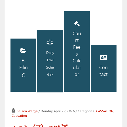
Cou
rt
Fee
Daily
s
E-
Trail
Calc
Filin
ulat
Con
Sche
g
or
tact
dule
Selam Warga
/ Monday, April 27, 2026
/ Categories:
CASSATION
,
Cassation