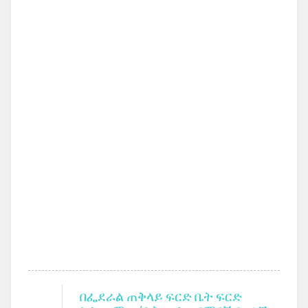
በፌደራል ጠቅላይ ፍርድ ቤት ፍርድ