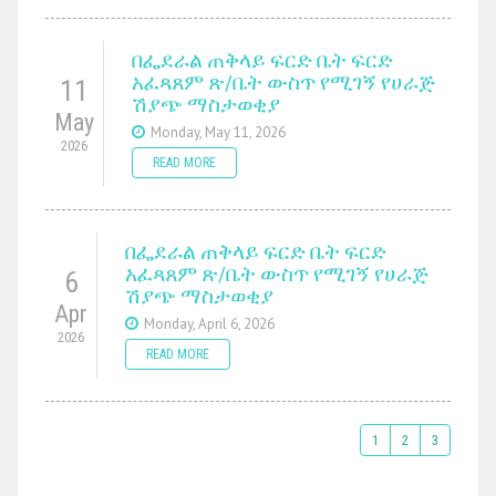
በፌደራል ጠቅላይ ፍርድ ቤት ፍርድ
አፈጻጸም ጽ/ቤት ውስጥ የሚገኝ የሀራጅ
11
ሽያጭ ማስታወቂያ
May
Monday, May 11, 2026
2026
READ MORE
በፌደራል ጠቅላይ ፍርድ ቤት ፍርድ
አፈጻጸም ጽ/ቤት ውስጥ የሚገኝ የሀራጅ
6
ሽያጭ ማስታወቂያ
Apr
Monday, April 6, 2026
2026
READ MORE
1
2
3