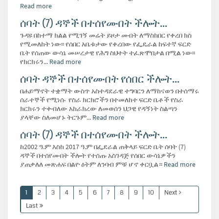
Read more
ሰባት (7) ዳኞች በተሰየሙበት ችሎት...
ጉዳዩ በከተማ ክልል የሚገኝ መሬት ይዞታ መብት ለማስከበር የቀረበ ክስ
የሚመለከት ነው፡፡ የሰበር አቤቱታው የቀረበው የፌዴራል ከፍተኛ ፍርድ
ቤት የሰጠው ውሳኔ መሠረታዊ የሕግ ስህተት ተፈጽሞበታል በሚል ነው፡፡
የክርክሩን...
Read more
ሰባት ዳኞች በተሰየሙበት የሰበር ችሎት...
በሐይማኖት ተቋማት ውስጥ አስተዳደራዊ ተግባርን ለማከናወን በተሰማሩ
ሰራተኞች የሚነሱ የስራ ክርክሮችን በተመለከተ ፍርድ ቤቶች የስራ
ክርክሩን ተቀብለው አከራክረው ለመወሰን ህጋዊ የዳኝነት ስልጣን
ያላቸው ስለመሆኑ ትርጉም...
Read more
ሰባት (7) ዳኞች በተሰየሙበት ችሎት...
ከ2002 ዓ.ም እስከ 2017 ዓ.ም በፌደራል ጠቅላይ ፍርድ ቤት ሰባት (7)
ዳኞች በተሰየሙበት ችሎት የተሰጡ አስገዳጅ የሰበር ውሳኔዎችን
ያጠቃለለ መጽሐፍ በልዮ ዕትም ለንባብ ምቹ ሆኖ ቀርቧል።
Read more
1
2
3
4
5
6
7
8
9
10
Next
Last