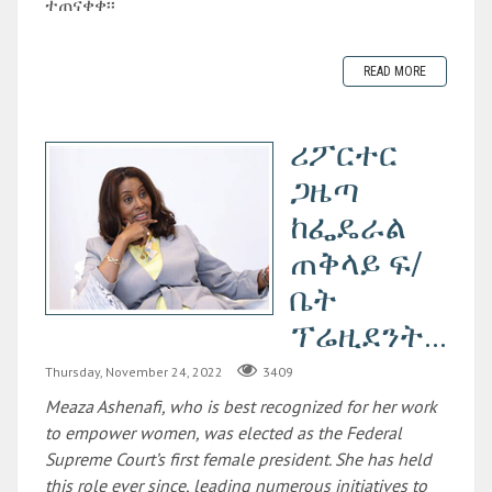
ተጠናቀቀ፡፡
READ MORE
ሪፖርተር
ጋዜጣ
ከፌዴራል
ጠቅላይ ፍ/
ቤት
ፕሬዚደንት...
Thursday, November 24, 2022
3409
Meaza Ashenafi, who is best recognized for her work
to empower women,
was elected as the Federal
Supreme Court’s first female president. She has held
this role ever since, leading numerous initiatives to