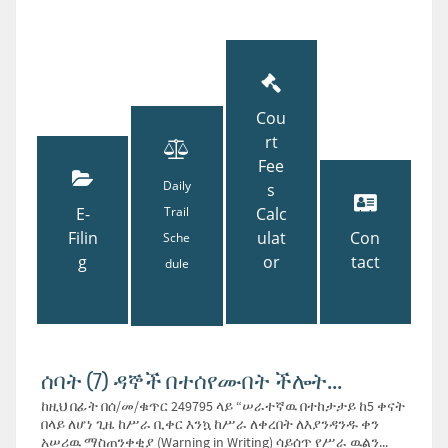
Cou
rt
Fee
Daily
s
E-
Trail
Calc
Filin
ulat
Con
Sche
g
or
tact
dule
ሰባት (7) ዳኞች በተሰየሙበት ችሎት...
ከዚህ በፊት በሰ/መ/ቁጥር 249795 ላይ “ሠራተኛዉ በተከታታይ ከ5 ቀናት
በላይ ለሆነ ጊዜ ከሥራ ቢቀር እንኳ ከሥራ ለቀረበት ለእያንዳንዱ ቀን
አሠሪዉ ማስጠንቀቂያ (Warning in Writing) ሳይሰጥ የሥራ ዉልን...