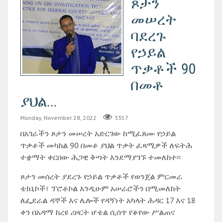
ጾታን
መሠረት
ባደረጉ
የኃይል
ጥቃቶች 90
በመቶ
ያህል...
Monday, November 28, 2022
3357
በአገራችን ጾታን መሠረት አድርገው ከሚፈጸሙ የኃይል
ጥቃቶች መካከል 90 በመቶ ያህል ጥቃት ፈጻሚዎች ለፍትሕ
ተቋማት ቀርበው ሕጋዊ ቅጣት እንደማያገኙ ተመለከተ፡፡
ጾታን መሰረት ያደረጉ የኃይል ጥቃቶች የወንጀል ምርመራ
ቴክኒኮች፣ ፕሮቶኮል እንዲሁም አሠራሮችን በሚመለከት
ለፌደራል ዳኞች እና ሌሎች የዳኝነት አካላት ሕዳር 17 እና 18
ቀን በአዳማ ከረዩ ሪዞርት ሆቴል ሲሰጥ የቆየው ሥልጠና