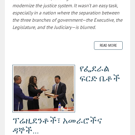
modernize the justice system. It wasn’t an easy task,
especially in a nation where the separation between
the three branches of government—the Executive, the
Legislature, and the Judiciary—is blurred.
READ MORE
የፌደራል
ፍርድ ቤቶች
ፕሬዚደንቶች፣ አመራሮችና
ዳኞች...