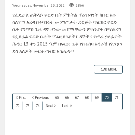
Wednesday, November 23, 2022
2866
የፌዴራል ጠቅላይ ፍርድ ቤት ምክትል ፕሬዝዳንት ክቡር አቶ
ሰለሞን አረዳ በተባበሩት መንግሥታት ድርጅት የክርክር ፍርድ
ቤት የግማሽ ጊዜ ዳኛ ሆነው መሾማቸውን ምክንያት በማድረግ
የፌደራል ፍርድ ቤቶች ፕሬዚደንቶች፣ ዳኞችና የሥራ ኃላፊዎች
ሕዳር 13 ቀን 2015 ዓ.ም በፍርድ ቤቱ የስብሰባ አዳራሽ የእንኳን
ደስ አለዎት መርሐ-ግብር አካሔዱ፡፡
READ MORE
First
Previous
65
66
67
68
69
70
71
72
73
74
Next
Last