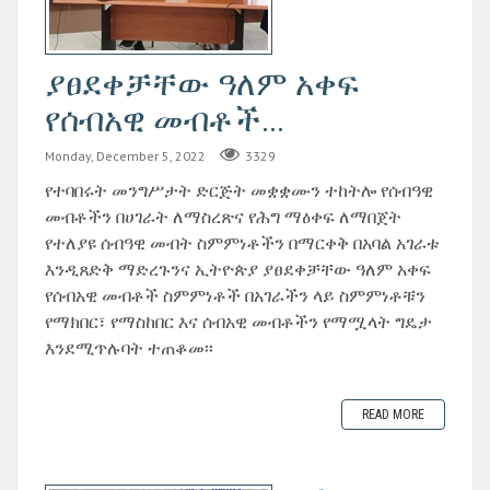
ያፀደቀቻቸው ዓለም አቀፍ
የሰብአዊ መብቶች...
Monday, December 5, 2022
3329
የተባበሩት መንግሥታት ድርጅት መቋቋሙን ተከትሎ የሰብዓዊ
መብቶችን በሀገራት ለማስረጽና የሕግ ማዕቀፍ ለማበጀት
የተለያዩ ሰብዓዊ መብት ስምምነቶችን በማርቀቅ በአባል አገራቱ
እንዲጸድቅ ማድረጉንና ኢትዮጵያ ያፀደቀቻቸው ዓለም አቀፍ
የሰብአዊ መብቶች ስምምነቶች በአገራችን ላይ ስምምነቶቹን
የማክበር፣ የማስከበር እና ሰብአዊ መብቶችን የማሟላት ግዴታ
እንደሚጥሉባት ተጠቆመ፡፡
READ MORE