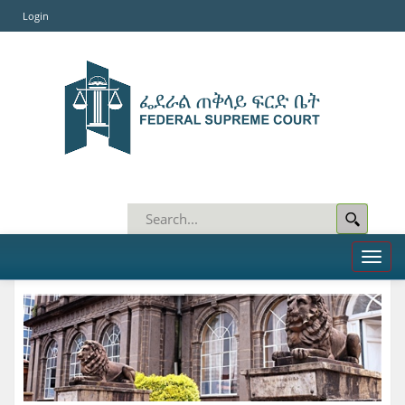
Login
Toggl
naviga