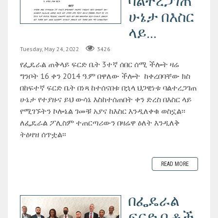
ባልተረጋገጠ
ሁኔታ በእስር
ላይ...
Tuesday, May 24, 2022
3426
የፌዴራል ጠቅላይ ፍርድ ቤት 3ተኛ ሰበር ሰሚ ችሎት ዛሬ
ግንቦት 16 ቀን 2014 ዓ.ም በዋለው ችሎት ከቀረበባቸው ክስ
በከፍተኛ ፍርድ ቤት በነጻ ከተሰናበቱ በኋላ ህጋዊነቱ ባልተረጋገጠ
ሁኔታ የተያዙና ይህ ውሳኔ እስከተሰጠበት ቀን ድረስ በእስር ላይ
የሚገኙትን ኮሎኔል ገመቹ አያና ከእስር እንዲለቀቁ ወስኗል፡፡
ለፌዴራል ፖሊስም ተጠርጣሪውን በዛሬዋ ዕለት እንዲለቅ
ትዕዛዝ ሰጥቷል፡፡
READ MORE
በፌዴራል
ፍርድ ቤቶች