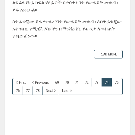
ልዩ ልዩ የስራ ክፍል ሃላፊዎች በተሳተፉበት የውይይት መድረክ
ይፋ አድርጓል፡፡
ስትራቴጂው ይፋ የተደረገበት የውይይት መድረክ ለስትራቴጂው
አተገባበር የሚገጁ ሃሳቦችን በማንሸራሸር ይሁንታ ለመስጠት
የተዘጋጀ ነው፡፡
READ MORE
First
Previous
69
70
71
72
73
74
75
76
77
78
Next
Last