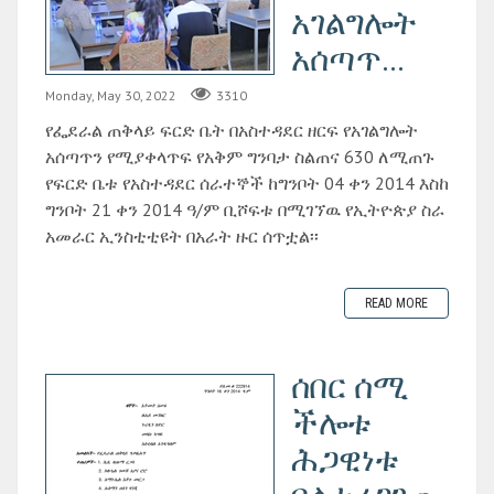
አገልግሎት
አሰጣጥ...
Monday, May 30, 2022
3310
የፌደራል ጠቅላይ ፍርድ ቤት በአስተዳደር ዘርፍ የአገልግሎት
አሰጣጥን የሚያቀላጥፍ የአቅም ግንባታ ስልጠና 630 ለሚጠጉ
የፍርድ ቤቱ የአስተዳደር ሰራተኞች ከግንቦት 04 ቀን 2014 እስከ
ግንቦት 21 ቀን 2014 ዓ/ም ቢሾፍቱ በሚገኘዉ የኢትዮጵያ ስራ
አመራር ኢንስቲቲዩት በአራት ዙር ሰጥቷል፡፡
READ MORE
ሰበር ሰሚ
ችሎቱ
ሕጋዊነቱ