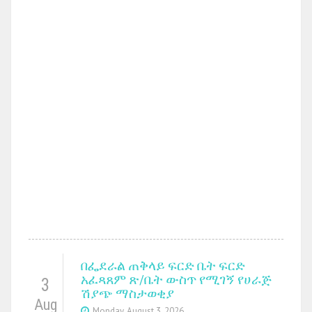
በፌደራል ጠቅላይ ፍርድ ቤት ፍርድ
አፈጻጸም ጽ/ቤት ውስጥ የሚገኝ የሀራጅ
3
ሽያጭ ማስታወቂያ
Aug
Monday, August 3, 2026