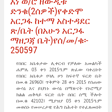
እነ ወ/ሮ ዘውዲቱ
ድንቁ(2ሰዎች)የቀድሞ
አርጋፋ ከተማ አስተዳደር
ጽ/ቤት (በአሁን አርጋፋ
ማዘጋጃ ቤት)የሰ/መ/ቁ፡-
250597
የሰበር አቤቱታው ሊቀርብ የቻለው አመልካች
ሐምሌ 03 ቀን 2015ዓ.ም ጽፈው ባቀረቡት
የሰበር አቤቱታ የባሌ ዞን ከፍተኛ ፍርድ ቤት
በመ.ቁ 26960፤ ጥቅምት 28 ቀን 2015 የሰጠው
ውሳኔ እና ይህንኑ ውሳኔ በማጽናት የኦሮሚያ
ክልል ጠቅላይ ፍርድ ቤት ሰበር ሰሚ ችሎት
በመ.ቁ 42102፤ ሚያዝያ 03 ቀን 2015ዓ.ም
መወሰኑ የመሠረታዊ የሕግ ስሕተት የተፈጸመበት