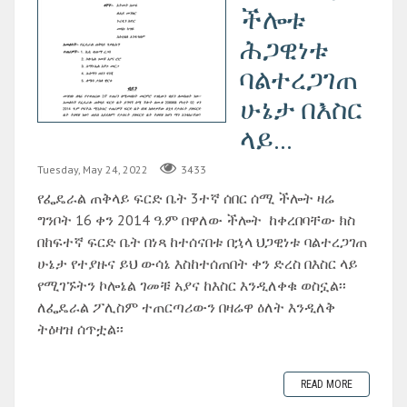
ችሎቱ
ሕጋዊነቱ
ባልተረጋገጠ
ሁኔታ በእስር
ላይ...
Tuesday, May 24, 2022
3433
የፌዴራል ጠቅላይ ፍርድ ቤት 3ተኛ ሰበር ሰሚ ችሎት ዛሬ
ግንቦት 16 ቀን 2014 ዓ.ም በዋለው ችሎት ከቀረበባቸው ክስ
በከፍተኛ ፍርድ ቤት በነጻ ከተሰናበቱ በኋላ ህጋዊነቱ ባልተረጋገጠ
ሁኔታ የተያዙና ይህ ውሳኔ እስከተሰጠበት ቀን ድረስ በእስር ላይ
የሚገኙትን ኮሎኔል ገመቹ አያና ከእስር እንዲለቀቁ ወስኗል፡፡
ለፌዴራል ፖሊስም ተጠርጣሪውን በዛሬዋ ዕለት እንዲለቅ
ትዕዛዝ ሰጥቷል፡፡
READ MORE