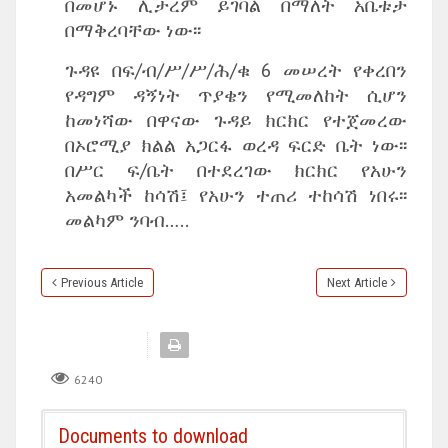
በመሆኑ ሊታረም ይገባል በማለት አቤቱታ
በማቅረባቸው ነው፡፡
ጉዳዩ በፍ/ብ/ሥ/ሥ/ሕ/ቁ 6 መሠረት የቀረበን
የዳግም ዳኝነት ጥያቄን የሚመለከት ሲሆን
ከመነሻው በዋናው ጉዳይ ክርክር የተጀመረው
በኦሮሚያ ክልል አጋርፋ ወረዳ ፍርድ ቤት ነው፡፡
በሥር ፍ/ቤት በተደረገው ክርክር የአሁን
አመልካች ከሳሽ፤ የአሁን ተጠሪ ተከሳሽ ነበሩ፡፡
መልካም ንባብ…..
Previous Article
Next Article
6240
Documents to download