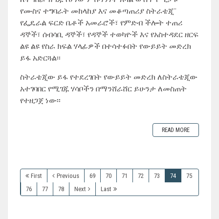
የሙስና ተግባራት መከላከያ እና መቆጣጠሪያ ስትራቴጂ”
የፌዴራል ፍርድ ቤቶች አመራሮች፣ የምድብ ችሎት ተጠሪ
ዳኞች፣ ሰብሳቢ ዳኞች፣ የዳኞች ተወካዮች እና የአስተዳደር ዘርፍ
ልዩ ልዩ የስራ ክፍል ሃላፊዎች በተሳተፉበት የውይይት መድረክ
ይፋ አድርጓል፡፡
ስትራቴጂው ይፋ የተደረገበት የውይይት መድረክ ለስትራቴጂው
አተገባበር የሚገጁ ሃሳቦችን በማንሸራሸር ይሁንታ ለመስጠት
የተዘጋጀ ነው፡፡
READ MORE
First
Previous
69
70
71
72
73
74
75
76
77
78
Next
Last