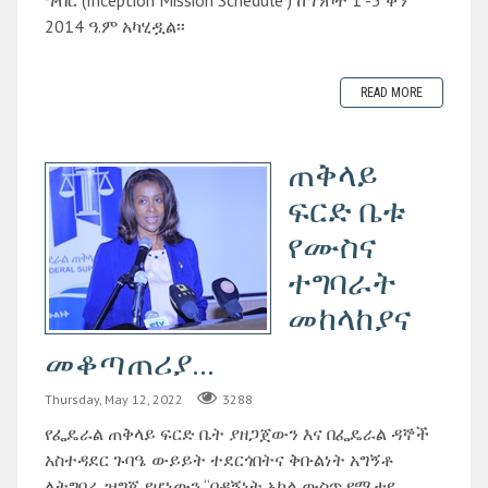
2014 ዓ.ም አካሂዷል፡፡
READ MORE
ጠቅላይ
ፍርድ ቤቱ
የሙስና
ተግባራት
መከላከያና
መቆጣጠሪያ...
Thursday, May 12, 2022
3288
የፌዴራል ጠቅላይ ፍርድ ቤት ያዘጋጀውን እና በፌዴራል ዳኞች
አስተዳደር ጉባዔ ውይይት ተደርጎበትና ቅቡልነት አግኝቶ
ለትግበራ ዝግጁ የሆነውን “በዳኝነት አካል ውስጥ የሚታዩ