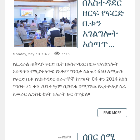
በአስተዳደር
ዘርፍ የፍርድ
ቤቱን
አገልግሎት
አሰጣጥ...
Monday, May 30, 2022
3315
የፌደራል ጠቅላይ ፍርድ ቤት በአስተዳደር ዘርፍ የአገልግሎት
አሰጣጥን የሚያቀላጥፍ የአቅም ግንባታ ስልጠና 630 ለሚጠጉ
የፍርድ ቤቱ የአስተዳደር ሰራተኞች ከግንቦት 04 ቀን 2014 እስከ
ግንቦት 21 ቀን 2014 ዓ/ም ቢሾፍቱ በሚገኘዉ የኢትዮጵያ ስራ
አመራር ኢንስቲቲዩት በአራት ዙር ሰጥቷል፡፡
READ MORE
ሰበር ሰሚ