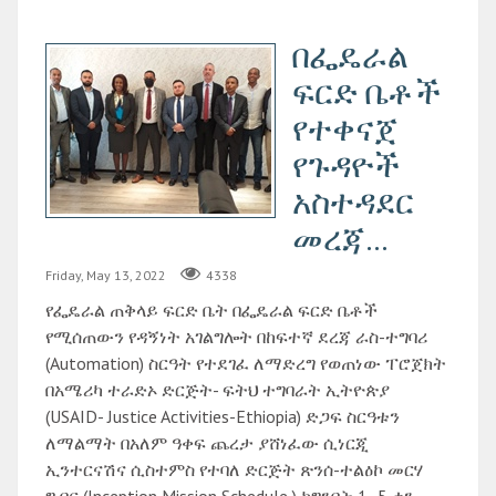
በፌዴራል
ፍርድ ቤቶች
የተቀናጀ
የጉዳዮች
አስተዳደር
መረጃ...
Friday, May 13, 2022
4338
የፌዴራል ጠቅላይ ፍርድ ቤት በፌዴራል ፍርድ ቤቶች
የሚሰጠውን የዳኝነት አገልግሎት በከፍተኛ ደረጃ ራስ-ተግባሪ
(Automation) ስርዓት የተደገፈ ለማድረግ የወጠነው ፐሮጀክት
በአሜሪካ ተራድኦ ድርጅት- ፍትህ ተግባራት ኢትዮጵያ
(USAID- Justice Activities-Ethiopia) ድጋፍ ስርዓቱን
ለማልማት በአለም ዓቀፍ ጨረታ ያሸነፈው ሲነርጂ
ኢንተርናሽና ሲስተምስ የተባለ ድርጅት ጽንሰ-ተልዕኮ መርሃ
ግብር (Inception Mission Schedule ) ከግንቦት 1 -5 ቀን