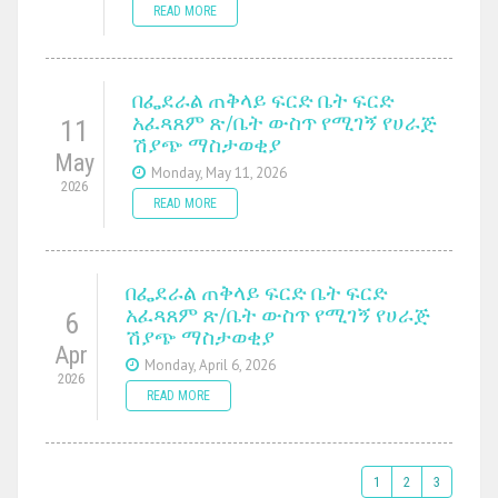
READ MORE
በፌደራል ጠቅላይ ፍርድ ቤት ፍርድ
አፈጻጸም ጽ/ቤት ውስጥ የሚገኝ የሀራጅ
11
ሽያጭ ማስታወቂያ
May
Monday, May 11, 2026
2026
READ MORE
በፌደራል ጠቅላይ ፍርድ ቤት ፍርድ
አፈጻጸም ጽ/ቤት ውስጥ የሚገኝ የሀራጅ
6
ሽያጭ ማስታወቂያ
Apr
Monday, April 6, 2026
2026
READ MORE
1
2
3