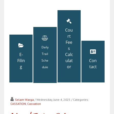
Cou
rt
Fee
Daily
s
E-
Trail
Calc
Filin
ulat
Con
Sche
g
or
tact
dule
Selam Warga
/ Wednesday, June 4, 2025
/ Categories:
CASSATION
,
Cassation