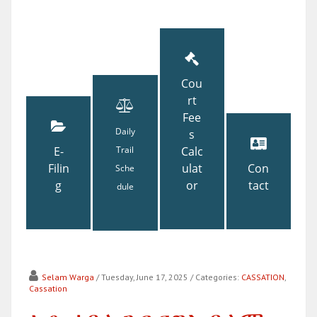
Cou
rt
Fee
Daily
s
E-
Trail
Calc
Filin
ulat
Con
Sche
g
or
tact
dule
Selam Warga
/ Tuesday, June 17, 2025
/ Categories:
CASSATION
,
Cassation