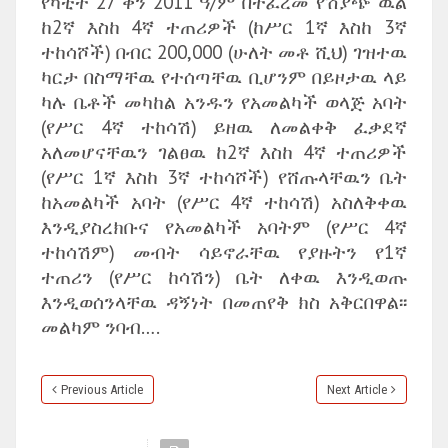
የካቲት 27 ቀን 2011 ዓ/ም በተፈረመ የሽያጭ ዉል
ከ2ኛ እስከ 4ኛ ተጠሪዎች (ከሥር 1ኛ እስከ 3ኛ
ተከሳሾች) በብር 200,000 (ሁለት መቶ ሺህ) ገዝተዉ
ካርታ በስማቸዉ የተሰጣቸዉ ቢሆንም በይዞታዉ ላይ
ካሉ ቤቶች መካከል አንዱን የአመልካች ወላጅ አባት
(የሥር 4ኛ ተከሳሽ) ይዘዉ ለመልቀቅ ፈቃደኛ
አለመሆናቸዉን ገልፀዉ ከ2ኛ እስከ 4ኛ ተጠሪዎች
(የሥር 1ኛ እስከ 3ኛ ተከሳሾች) የሸጡላቸዉን ቤት
ከአመልካች አባት (የሥር 4ኛ ተከሳሽ) አስለቅቀዉ
እንዲያስረክቡና የአመልካች አባትም (የሥር 4ኛ
ተከሳሽም) መብት ሳይኖራቸዉ የያዙትን የ1ኛ
ተጠሪን (የሥር ከሳሽን) ቤት ለቀዉ እንዲወጡ
እንዲወሰንላቸዉ ዳኝነት በመጠየቅ ክስ አቅርበዋል፡፡
መልካም ንባብ….
Previous Article
Next Article