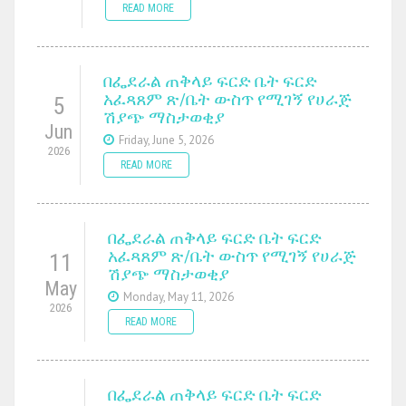
READ MORE
በፌደራል ጠቅላይ ፍርድ ቤት ፍርድ
አፈጻጸም ጽ/ቤት ውስጥ የሚገኝ የሀራጅ
5
ሽያጭ ማስታወቂያ
Jun
Friday, June 5, 2026
2026
READ MORE
በፌደራል ጠቅላይ ፍርድ ቤት ፍርድ
አፈጻጸም ጽ/ቤት ውስጥ የሚገኝ የሀራጅ
11
ሽያጭ ማስታወቂያ
May
Monday, May 11, 2026
2026
READ MORE
በፌደራል ጠቅላይ ፍርድ ቤት ፍርድ