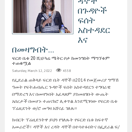
ዳኞች
በጉዳዮች
ፍሰት
አስተዳደር
እና
በመዛግብት...
ፍርድ ቤቱ 20 ሺህ ካሬ ሜትር ቦታ ከመንግስት ማግኘቱም
ተጠቁሟል
Saturday, March 12, 2022
4558
የፌደራል ጠቅላይ ፍርድ ቤት ዳኞች በ2014 የመጀመሪያ ግማሽ
ዓመት የፍትሐብሔር ጉዳዮች ፍሰት አስተዳደርን ተግባራዊ
በማድረግ እና በመዛግብት አፈጻጸም ያስመዘገቡት ውጤት
አበረታች በመሆኑ ተጠናክሮ ሊቀጥል እንደሚገባው የፍርድ ቤቱ
ፕሬዚደንት ወ/ሮ መዓዛ አሸናፊ ገለጹ፡፡
ክብርት ፕሬዚደንትዋ ይህን የገለጹት የፍርድ ቤቱ ከፍተኛ
አመራሮች፣ ዳኞች እና ረዳት ዳኞች በተሳተፉበትና በፌደራል ፍ/