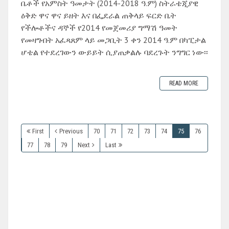
ቤቶች የአምስት ዓመታት (2014-2018 ዓ.ም) ስትራቴጂያዊ
ዕቅድ ዋና ዋና ይዘት እና በፌደራል ጠቅላይ ፍርድ ቤት
የችሎቶችና ዳኞች የ2014 የመጀመሪያ ግማሽ ዓመት
የመዛግብት አፈጻጸም ላይ መጋቢት 3 ቀን 2014 ዓ.ም በካፒታል
ሆቴል የተደረገውን ውይይት ሲያጠቃልሉ ባደረጉት ንግግር ነው፡፡
READ MORE
First
Previous
70
71
72
73
74
75
76
77
78
79
Next
Last