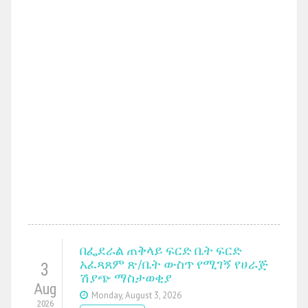
በፌደራል ጠቅላይ ፍርድ ቤት ፍርድ
አፈጻጸም ጽ/ቤት ውስጥ የሚገኝ የሀራጅ
3
ሽያጭ ማስታወቂያ
Aug
Monday, August 3, 2026
2026