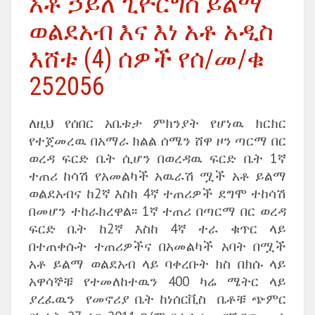
አቶ ኃይለ ጊዮርግስ ይልማ
ወልደአብ እና እነ አቶ አዲስ
እሸቱ (4) ሰዎች የሰ/መ/ቁ
252056
ለዚህ የሰበር አቤቱታ ምክንያት የሆነዉ ክርክር
የተጀመረዉ በአማራ ክልል ሰሜን ሸዋ ዞን ጣርማ በር
ወረዳ ፍርድ ቤት ሲሆን በወረዳዉ ፍርድ ቤት 1ኛ
ተጠሪ ከሳሽ የአመልካች አዉራሽ ሟች አቶ ይልማ
ወልደአብና ከ2ኛ እስከ 4ኛ ተጠሪዎች ደግሞ ተከሳሽ
በመሆን ተከራክረዋል፡፡ 1ኛ ተጠሪ በጣርማ በር ወረዳ
ፍርድ ቤት ከ2ኛ እስከ 4ኛ ተራ ቁጥር ላይ
በተጠቀሱት ተጠሪዎችና በአመልካች አባት በሟች
አቶ ይልማ ወልደአብ ላይ ባቀረቡት ክስ በክሱ ላይ
አዋሳኞቹ የተመለከተዉን 400 ካሬ ሜትር ላይ
ያረፈዉን የመኖሪያ ቤት ከነሰርቪስ ቤቶቹ ጭምር