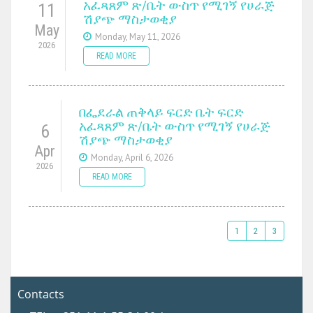
አፈጻጸም ጽ/ቤት ውስጥ የሚገኝ የሀራጅ
11
ሽያጭ ማስታወቂያ
May
Monday, May 11, 2026
2026
READ MORE
በፌደራል ጠቅላይ ፍርድ ቤት ፍርድ
አፈጻጸም ጽ/ቤት ውስጥ የሚገኝ የሀራጅ
6
ሽያጭ ማስታወቂያ
Apr
Monday, April 6, 2026
2026
READ MORE
1
2
3
Contacts