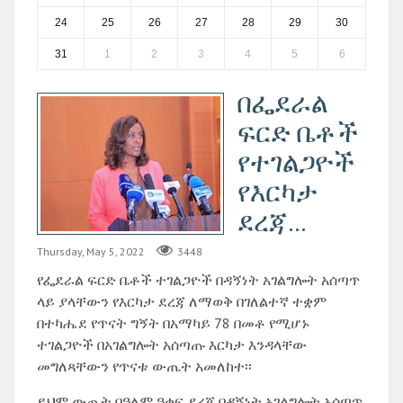
24
25
26
27
28
29
30
31
1
2
3
4
5
6
በፌደራል
ፍርድ ቤቶች
የተገልጋዮች
የእርካታ
ደረጃ...
Thursday, May 5, 2022
3448
የፌደራል ፍርድ ቤቶች ተገልጋዮች በዳኝነት አገልግሎት አሰጣጥ
ላይ ያላቸውን የእርካታ ደረጃ ለማወቅ በገለልተኛ ተቋም
በተካሔደ የጥናት ግኝት በአማካይ 78 በመቶ የሚሆኑ
ተገልጋዮች በአገልግሎት አሰጣጡ እርካታ እንዳላቸው
መግለጻቸውን የጥናቱ ውጤት አመለከተ፡፡
ይህም ውጤት በዓለም ዓቀፍ ደረጃ በዳኝነት አገልግሎት አሰጣጥ