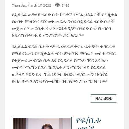
Thursday, March 17, 2022
3492
የፌደራል ጠቅላይ ፍርድ ቤት ከፍተኛ የሥራ ኃላፊዎች የዲጂታል
የሀብት ምዝገባና ማሳወቅ መርሐ-ግብር በፌደራል ፍርድ ቤቶች
መጀመሩን መጋቢት 8 ቀን 2014 ዓ/ም በፍርድ ቤቱ የስብሰባ
አዳራሽ በተካሔደ ሥነሥርዓት ይፋ አደረጉ፡፡
በፌደራል ፍርድ ቤቶች የሥራ ኃላፊዎችና ሠራተኞች ተግባራዊ
የሚደረገውን የዲጂታል የሀብት ምዝገባና ማሳወቅ መርሐ-ግብር
የተጀመረው ፍርድ ቤቱ እና የፌደራል የሥነምግባር እና ፀረ-
ሙስና ኮሚሽን በጋራ ባዘጋጁት ሥነሥርዓት ላይ የፌደራል
ጠቅላይ ፍርድ ቤት ፕሬዚደንት ክብርት ወ/ሮ መዓዛ አሸናፊ
ሀብታቸውን እንዲያስመዘግቡ በተከናወነ ሥነሥርዓት ነው፡፡
READ MORE
የፍ/ቤቱ