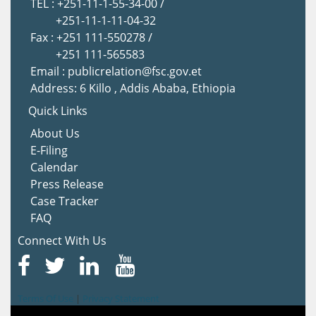
TEL : +251-11-1-55-34-00 /
+251-11-1-11-04-32
Fax : +251 111-550278 /
+251 111-565583
Email : publicrelation@fsc.gov.et
Address: 6 Killo , Addis Ababa, Ethiopia
Quick Links
About Us
E-Filing
Calendar
Press Release
Case Tracker
FAQ
Connect With Us
Terms Of Use
|
Privacy Statement