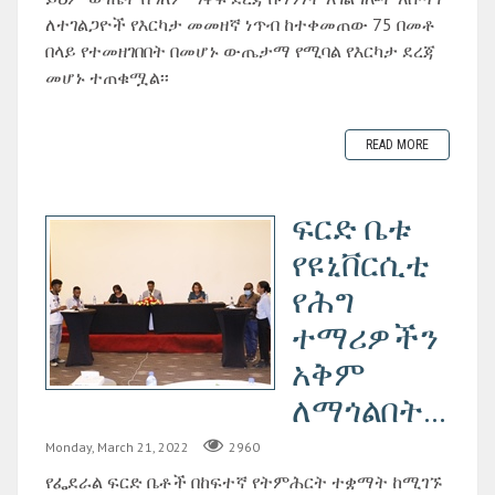
ለተገልጋዮች የእርካታ መመዘኛ ነጥብ ከተቀመጠው 75 በመቶ
በላይ የተመዘገበበት በመሆኑ ውጤታማ የሚባል የእርካታ ደረጃ
መሆኑ ተጠቁሟል፡፡
READ MORE
ፍርድ ቤቱ
የዩኒቨርሲቲ
የሕግ
ተማሪዎችን
አቅም
ለማጎልበት...
Monday, March 21, 2022
2960
የፌደራል ፍርድ ቤቶች በከፍተኛ የትምሕርት ተቋማት ከሚገኙ