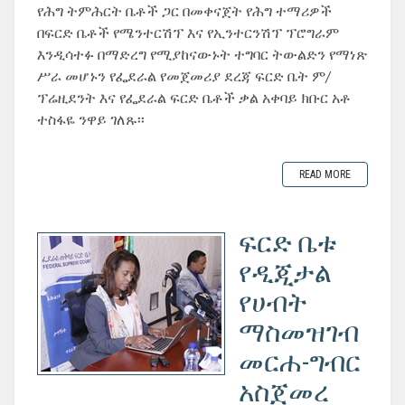
የሕግ ትምሕርት ቤቶች ጋር በመቀናጀት የሕግ ተማሪዎች
በፍርድ ቤቶች የሜንተርሽፕ እና የኢንተርንሽፕ ፕሮግራም
እንዲሳተፉ በማድረግ የሚያከናውኑት ተግባር ትውልድን የማነጽ
ሥራ መሆኑን የፌደራል የመጀመሪያ ደረጃ ፍርድ ቤት ም/
ፕሬዚደንት እና የፌደራል ፍርድ ቤቶች ቃል አቀባይ ክቡር አቶ
ተስፋዬ ንዋይ ገለጹ፡፡
READ MORE
ፍርድ ቤቱ
የዲጂታል
የሀብት
ማስመዝገብ
መርሐ-ግብር
አስጀመረ