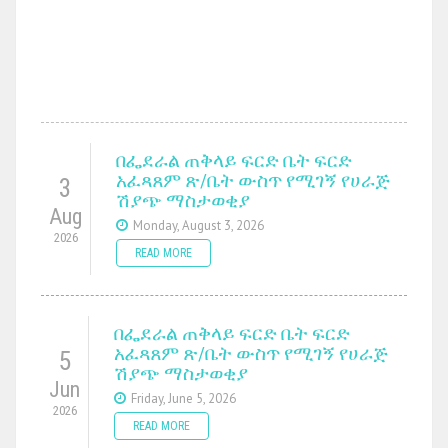
በፌደራል ጠቅላይ ፍርድ ቤት ፍርድ
አፈጻጸም ጽ/ቤት ውስጥ የሚገኝ የሀራጅ
3
ሽያጭ ማስታወቂያ
Aug
Monday, August 3, 2026
2026
READ MORE
በፌደራል ጠቅላይ ፍርድ ቤት ፍርድ
አፈጻጸም ጽ/ቤት ውስጥ የሚገኝ የሀራጅ
5
ሽያጭ ማስታወቂያ
Jun
Friday, June 5, 2026
2026
READ MORE