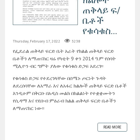
ጠቅላይ ፍ/
ቤቶች
የቁሳቁስ...
Thursday, February 17, 2022
3238
የፌደራል ጠቅላይ ፍርድ ቤት አራት የክልል ጠቅላይ ፍርድ
ቤቶችን ለማጠናከር ዛሬ የካቲት 9 ቀን 2014 ዓ.ም የሰባት
ሚሊዮን ብር ግምት ያለው የቁሳቁስ ድጋፍ አደረገ፡፡
የቁሳቁስ ድጋፍ የተደረገላቸው በሰሜኑ ጦርነት ጉዳት
ለደረሰባቸው ለአማራ እና ለአፋር ክልሎች ጠቅላይ ፍርድ ቤቶች
እንዲሁም በቅርቡ በአዲስ መልክ በክልልነት የተቋቋሙትን
የሲዳማ እና የደቡብ ምዕራብ ክልል ጠቅላይ ፍርድ ቤቶችን
ለማጠናከር ነው፡፡
READ MORE