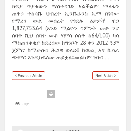
ክፍያ ጥያቄውን ማስተናገድ አልችልም ማለቱን
ጠቅሶ ተከሳሹ ህብረት ኢንሹራንስ አ.ማ በገባው
የማሪን ውል መሰረት የጎደሉ ዕቃዎች ዋጋ
1,827,753.64 (አንድ ሚልዮን ስምንት መቶ ሃያ
ሰባት ሺህ ሰባት መቶ ሃምሳ ሶስት ከ64/100) ካሳ
ማስጠንቀቂያ ከደረሰው ከግንቦት 28 ቀን 2012 ዓ.ም
ጀምሮ ከሚታሰብ ሕጋዊ ወለድ፤ ከወጪ እና ኪሳራ
ጭምር እንዲከፍለው ጠይቋል፡፡መልካም ንባብ….
Previous Article
Next Article
5891