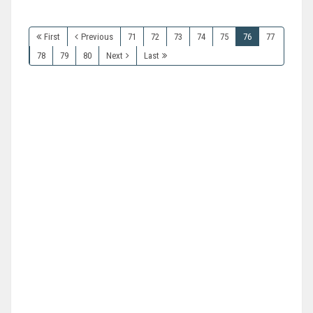
First
Previous
71
72
73
74
75
76
77
78
79
80
Next
Last