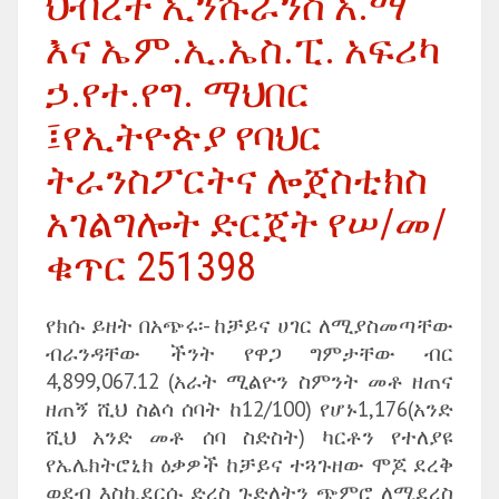
ህብረት ኢንሹራንስ አ.ማ
እና ኤም.ኢ.ኤስ.ፒ. አፍሪካ
ኃ.የተ.የግ. ማህበር
፤የኢትዮጵያ የባህር
ትራንስፖርትና ሎጀስቲክስ
አገልግሎት ድርጀት የሠ/መ/
ቁጥር 251398
የክሱ ይዘት በአጭሩ፡- ከቻይና ሀገር ለሚያስመጣቸው
ብራንዳቸው ችንት የዋጋ ግምታቸው ብር
4,899,067.12 (አራት ሚልዮን ስምንት መቶ ዘጠና
ዘጠኝ ሺህ ስልሳ ሰባት ከ12/100) የሆኑ1,176(አንድ
ሺህ አንድ መቶ ሰባ ስድስት) ካርቶን የተለያዩ
የኤሌክትሮኒክ ዕቃዎች ከቻይና ተጓጉዘው ሞጆ ደረቅ
ወደብ እስኪደርሱ ድረስ ጉድለትን ጭምሮ ለሚደረስ