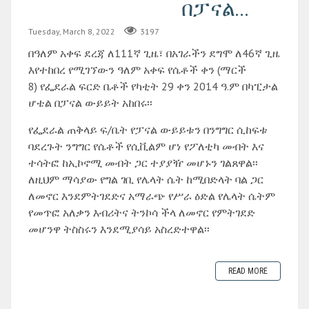
በፓናል...
Tuesday, March 8, 2022
3197
በዓለም አቀፍ ደረጃ ለ111ኛ ጊዜ፣ በአገራችን ደግሞ ለ46ኛ ጊዜ
እየተከበረ የሚገኘውን ዓለም አቀፍ የሴቶች ቀን (ማርች
8) የፌደራል ፍርድ ቤቶች የካቲት 29 ቀን 2014 ዓ.ም በካፒታል
ሆቴል በፓናል ውይይት አከበሩ፡፡
የፌደራል ጠቅላይ ፍ/ቤት የፓናል ውይይቱን በንግግር ሲከፍቱ
ባደረጉት ንግግር የሴቶች የሲቪልም ሆነ የፖለቲካ መብት እና
ተሳትፎ ከኢኮኖሚ መብት ጋር ተያያዥ መሆኑን ገልጸዋል፡፡
ለዚህም ማሳያው የግል ገቢ የሌላት ሴት ከሚበድላት ባል ጋር
ለመኖር እንደምትገደድና አማራጭ የሥራ ዕድል የሌላት ሴትም
የመጥፎ አለቃን እብሪትና ትንኮሳ ችላ ለመኖር የምትገደድ
መሆንዋ ትስስሩን እንደሚያሳይ አስረድተዋል፡፡
READ MORE