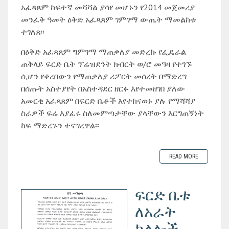
አፈጻጸም ከፍተኛ መሻሻል ያሳየ መሆኑን የ2014 መጀመሪያ
መንፈቅ ዓመት ዕቅድ አፈጻጸም ገምገማ ውጤት ማመልከቱ
ተገለጸ፡፡
በዕቅድ አፈጻጸም ግምገማ ማጠቃለያ መድረኩ የፌዴራል
ጠቅላይ ፍርድ ቤት ፕሬዝደንት ክብርት ወ/ሮ መዓዛ የተገኙ
ሲሆን የቀረበውን የማጠቃለያ ሪፖርት መሰረት በማድረግ
በሰጡት አስተያየት በአስተዳደር ዘርፉ እየተመዘገበ ያለው
አመርቂ አፈጻጸም በፍርድ ቤቶች እየተከናወኑ ያሉ የማሻሻያ
ስራዎች ፍሬ እያፈሩ ስለመምጣታቸው ያላቸውን እርግጠኝነት
ከፍ ማድረጉን ተናግረዋል፡፡
READ MORE
ፍርድ ቤቱ
ለአራት
ክልሎች