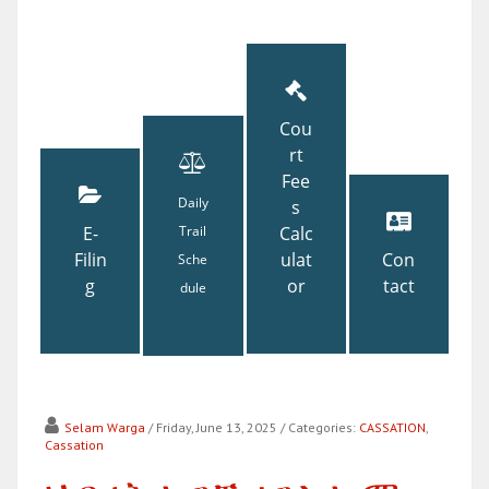
Cou
rt
Fee
Daily
s
E-
Trail
Calc
Filin
ulat
Con
Sche
g
or
tact
dule
Selam Warga
/ Friday, June 13, 2025
/ Categories:
CASSATION
,
Cassation