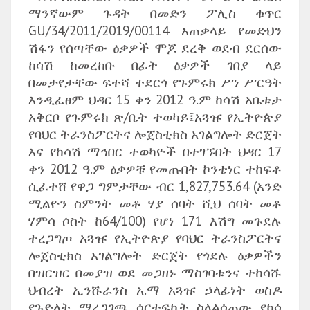
ማንኛውም ጉዳት በመድን ፖሊስ ቁጥር
GU/34/2011/2019/00114 አጠቃላይ የመድህን
ሽፋን የሰጣቸው ዕቃዎች ሞጆ ደረቅ ወደብ ደርሰው
ከሳሽ ከመረከቡ በፊት ዕቃዎች ገበያ ላይ
በመታየታቸው ፍተሻ ተደርጎ የጉምሩክ ሥነ ሥርዓት
እንዲፈፀም ህዳር 15 ቀን 2012 ዓ.ም ከሳሽ አቤቱታ
አቅርቦ የጉምሩክ ጽ/ቤት ተወካይ፤አጓዡ የኢትዮጵያ
የባህር ትራንስፖርትና ሎጀስቲክስ አገልግሎት ድርጀት
እና የከሳሽ ማኅበር ተወካዮች በተገኙበት ህዳር 17
ቀን 2012 ዓ.ም ዕቃዎቹ የመጡበት ኮንቴነር ተከፍቶ
ሲፈተሸ የዋጋ ግምታቸው ብር 1,827,753.64 (አንድ
ሚልዮን ስምንት መቶ ሃያ ሰባት ሺህ ሰባት መቶ
ሃምሳ ሶስት ከ64/100) የሆነ 171 እሽግ መጉደሉ
ተረጋግጦ አጓዡ የኢትዮጵያ የባህር ትራንስፖርትና
ሎጀስቲክስ አገልግሎት ድርጀት የጎደሉ ዕቃዎችን
በዝርዝር በመያዝ ወደ መጋዘኑ ማስገባቱንና ተከሳሹ
ህብረት ኢንሹራንስ አ.ማ አጓዡ ኃላፊነት ወስዶ
የጉድለት ማረጋገጫ ሰርተፍኬት ስላልሰጠው የካሳ