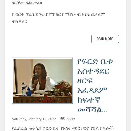
ገጻቸው ገልጸዋል፡፡
ክብርት ፕሬዝደንቷ ከምክክር ኮሚሽኑ ብዙ ይጠበቃልም
ብለዋል::
READ MORE
የፍርድ ቤቱ
አስተዳደር
ዘርፍ
አፈጻጸም
ከፍተኛ
መሻሻል...
Saturday, February 19, 2022
3389
የፌደራል ጠቅላይ ፍርድ ቤት የአስተዳደር ዘርፍ የስራ ክፍሎች