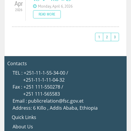
Apr
Monday, April 6, 2026
2026
READ MORE
1
2
3
Contacts
TEL : +251-11-1-55-34-00 /
+251-11-1-11-04-32
Fax : +251 111-550278 /
+251 111-565583
Email : publicrelation@fsc.gov.et
Address: 6 Killo , Addis Ababa, Ethiopia
Quick Links
About Us