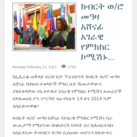
ክብርት ወ/ሮ
መዓዛ
አሸናፊ
አገራዊ
የምክክር
ኮሚሽኑ...
Monday, February 21, 2022
2781
የፌዴራል ጠቅላይ ፍርድ ቤት ፕሬዝደንት ክብርት ወ/ሮ መዓዛ
አሸናፊ የህዝብ ተወካዮች ምክር ቤት ሹመታቸውን
ያጸደቀላቸው የኢትዮጵያ አገራዊ የምክክር ኮሚሽን አመራሮች
የቃለመሀላ ሥነ-ሥርዓት ዛሬ የካቲት 14 ቀን 2014 ዓ.ም
አስፈጽመዋል፡፡
ክብርት ወ/ሮ መዓዛ አሸናፊ የአገራዊ ምክክር ኮሚሽኑ ስራ
ውጤታማ የሚሆነው ከባለድርሻ አካላት እና ከሕብረተሰቡ
አስፈላጊው ትብብርና ድጋፍ ሲሰጠው መሆኑን በቲውተር