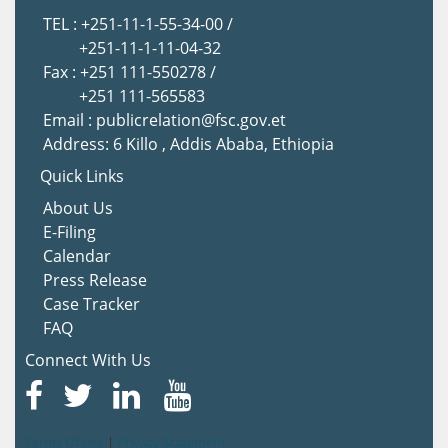
TEL : +251-11-1-55-34-00 /
+251-11-1-11-04-32
Fax : +251 111-550278 /
+251 111-565583
Email : publicrelation@fsc.gov.et
Address: 6 Killo , Addis Ababa, Ethiopia
Quick Links
About Us
E-Filing
Calendar
Press Release
Case Tracker
FAQ
Connect With Us
Terms Of Use
|
Privacy Statement