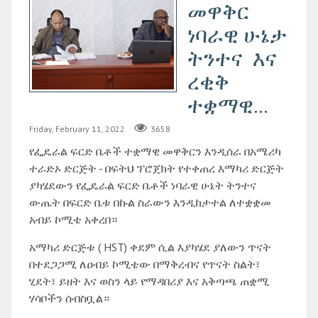
መዋቅር
ነባራዊ ሁኔታ
ትንተና እና
ረቂቅ
ተቋማዊ...
Friday, February 11, 2022
3658
የፌዴራል ፍርድ ቤቶች ተቋማዊ መዋቅርን እንዲሰራ በአሜሪካ
ተራድኦ ድርጅት - በፍትህ ፕሮጀክት የተቀጠረ እማካሪ ድርጅት
ያካሄደውን የፌዴራል ፍርድ ቤቶች ነባራዊ ሁኔት ትንተና
ውጤት በፍርድ ቤቱ በኩል ስራውን እንዲከታተል ለተቋቋመ
አብይ ኮሚቴ አቀረበ።
አማካሪ ድርጅቱ ( HST) ቀደም ሲል እያካሄደ ያለውን ጥናት
በተደጋጋሚ ለዐብይ ኮሚቴው በማቅረብና የጥናት ስልት፣
ሂደት፣ ይዘት እና ወስን ላይ የማዳበሪያ እና አቅጣጫ ጠቋሚ
ሃሳቦችን ሰብስቧል።