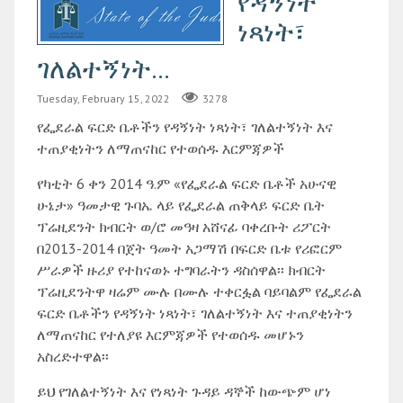
የዳኝነት
ነጻነት፣
ገለልተኝነት...
Tuesday, February 15, 2022
3278
የፌደራል ፍርድ ቤቶችን የዳኝነት ነጻነት፣ ገለልተኝነት እና
ተጠያቂነትን ለማጠናከር የተወሰዱ እርምጃዎች
የካቲት 6 ቀን 2014 ዓ.ም «የፌደራል ፍርድ ቤቶች አሁናዊ
ሁኔታ» ዓመታዊ ጉባኤ ላይ የፌደራል ጠቅላይ ፍርድ ቤት
ፕሬዚደንት ክብርት ወ/ሮ መዓዛ አሸናፊ ባቀረቡት ሪፖርት
በ2013-2014 በጀት ዓመት አጋማሽ በፍርድ ቤቱ የሪፎርም
ሥራዎች ዙሪያ የተከናወኑ ተግባራትን ዳስሰዋል፡፡ ክብርት
ፕሬዚደንትዋ ዛሬም ሙሉ በሙሉ ተቀርፏል ባይባልም የፌደራል
ፍርድ ቤቶችን የዳኝነት ነጻነት፣ ገለልተኝነት እና ተጠያቂነትን
ለማጠናከር የተለያዩ እርምጃዎች የተወሰዱ መሆኑን
አስረድተዋል፡፡
ይህ የገለልተኝነት እና የነጻነት ጉዳይ ዳኞች ከውጭም ሆነ