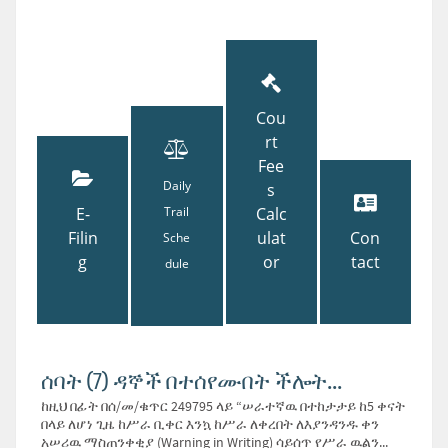
Cou
rt
Fee
Daily
s
E-
Trail
Calc
Filin
ulat
Con
Sche
g
or
tact
dule
ሰባት (7) ዳኞች በተሰየሙበት ችሎት...
ከዚህ በፊት በሰ/መ/ቁጥር 249795 ላይ “ሠራተኛዉ በተከታታይ ከ5 ቀናት
በላይ ለሆነ ጊዜ ከሥራ ቢቀር እንኳ ከሥራ ለቀረበት ለእያንዳንዱ ቀን
አሠሪዉ ማስጠንቀቂያ (Warning in Writing) ሳይሰጥ የሥራ ዉልን...