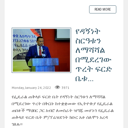
READ MORE
የዳኝነት
ስርዓቱን
ለማሻሻል
በሚደረገው
ጥረት ፍርድ
ቤቱ...
Monday, January 24, 2022
3971
የፌዴራል ጠቅላይ ፍርድ ቤት የዳኝነት ስርዓቱን ለማሻሻል
በሚደረገው ጥረት በቅርቡ ከተቋቋመው የኢትዮጵያ የፌዴራል
ጠበቆች ማህበር ጋር አብሮ ለመስራት ዝግጁ መሆኑን የፌዴራል
ጠቅላይ ፍርድ ቤት ም/ፕሬዝደንት ክቡር አቶ ሰለሞን አረዳ
ገለጹ፡፡