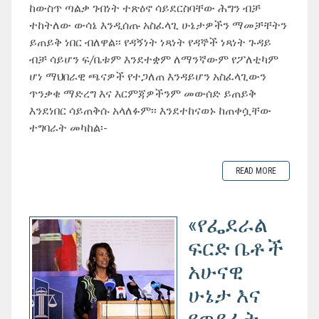
ከውስጥ ጣልቃ ገብነት ተጽዕኖ ሳይደርስባቸው ሕግን ብቻ
ተከትለው ውሳኔ እንዲሰጡ አስፈላጊ ሁኔታዎችን ማመቻቸትን
ይጠይቅ ነበር ብለዋል፡፡ የዳኝነት ነጻነት የዳኞች ነጻነት ጉዳይ
ብቻ ሳይሆን ፍ/ቤቱም እንደተቋም ለማንኛውም የፖለቲካም
ሆነ ማህበራዊ ጫናዎች የተጋለጠ እንዳይሆን አስፈላጊውን
ጥንቃቄ ማድረግ እና እርምጃዎችንም መውሰድ ይጠይቅ
እንደነበር ሳይጠቅሱ አላለፉም፡፡ እንደተከናወኑ ከጠቀሷቸው
ተግባራት መካከል፡-
READ MORE
«የፌደራል
ፍርድ ቤቶች
አሁናዊ
ሁኔታ እና
የወደፊት...