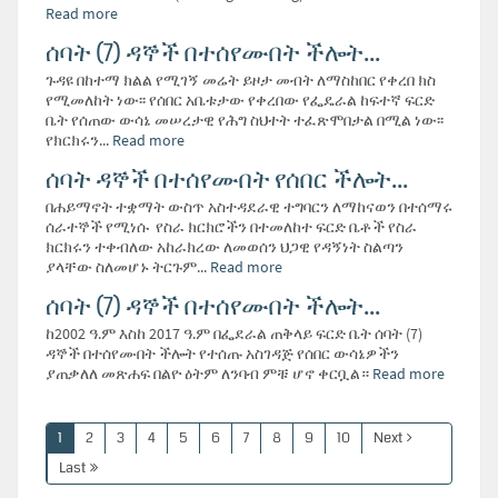
Read more
ሰባት (7) ዳኞች በተሰየሙበት ችሎት...
ጉዳዩ በከተማ ክልል የሚገኝ መሬት ይዞታ መብት ለማስከበር የቀረበ ክስ
የሚመለከት ነው፡፡ የሰበር አቤቱታው የቀረበው የፌዴራል ከፍተኛ ፍርድ
ቤት የሰጠው ውሳኔ መሠረታዊ የሕግ ስህተት ተፈጽሞበታል በሚል ነው፡፡
የክርክሩን...
Read more
ሰባት ዳኞች በተሰየሙበት የሰበር ችሎት...
በሐይማኖት ተቋማት ውስጥ አስተዳደራዊ ተግባርን ለማከናወን በተሰማሩ
ሰራተኞች የሚነሱ የስራ ክርክሮችን በተመለከተ ፍርድ ቤቶች የስራ
ክርክሩን ተቀብለው አከራክረው ለመወሰን ህጋዊ የዳኝነት ስልጣን
ያላቸው ስለመሆኑ ትርጉም...
Read more
ሰባት (7) ዳኞች በተሰየሙበት ችሎት...
ከ2002 ዓ.ም እስከ 2017 ዓ.ም በፌደራል ጠቅላይ ፍርድ ቤት ሰባት (7)
ዳኞች በተሰየሙበት ችሎት የተሰጡ አስገዳጅ የሰበር ውሳኔዎችን
ያጠቃለለ መጽሐፍ በልዮ ዕትም ለንባብ ምቹ ሆኖ ቀርቧል።
Read more
1
2
3
4
5
6
7
8
9
10
Next
Last