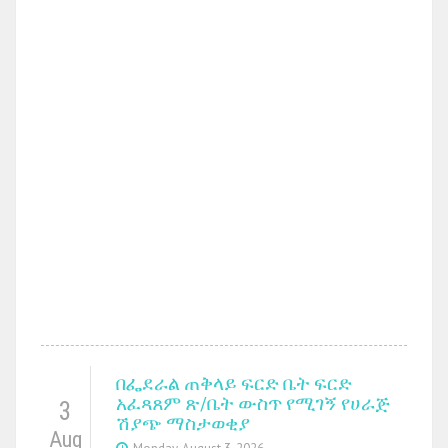
በፌደራል ጠቅላይ ፍርድ ቤት ፍርድ
አፈጻጸም ጽ/ቤት ውስጥ የሚገኝ የሀራጅ
3
ሽያጭ ማስታወቂያ
Aug