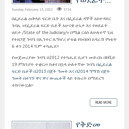
Sunday, February 13, 2022
3726
በፌደራል ጠቅላይ ፍርድ ቤት እና በፌደራል ዳኞች አስተዳደር
ጉባኤ «የፌደራል ፍርድ ቤቶች አሁናዊ ሁኔታ እና የወደፊት
ዕይታ /State of the Judiciary/» በሚል ርዕስ ለሁለተኛ ጊዜ
የተዘጋጀ ጉባዔ በኢንተር ሌግዠሪ ሆቴል የስብሰባ አዳራሽ የካቲት
6 ቀን 2014 ዓ.ም ተካሔደ፡፡
የመጀመሪያው ጉባዔ በ2012 የተካሔደ ሲሆን መድረኩ በኮቪድ
19 ምክንያት ተቋርጦ ከቆየ በኋላ ሁለተኛው ጉባዔ
በፌደራል
ፍርድ ቤቶች በ2013 በጀት ዓመት እና በ2014 ግማሽ በጀት
ዓመት በተገኙ ዋና ዋና ውጤቶች
ላይ ትኩረት በማድረግ
ተከናውኗል፡፡
READ MORE
የቅድመ