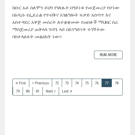
ክቡር አቶ ሰለሞን ይህን የገለጹት በዓይነቱ የመጀመሪያ የሆነው
በአዲሱ የፌደራል የጥብቅና አገልግሎት ፍቃድ አሰጣጥ እና
አስተዳደር አዋጅ መሰረት ለተቋቋመው የጠበቆች ማህበር ስራ
ማስጀመሪያ ጠቅላላ ጉባዔ ላይ በእንግድነት ተገኝተው
ባስተላለፉት መልዕክት ነው፡፡
READ MORE
First
Previous
72
73
74
75
76
77
78
79
80
81
Next
Last