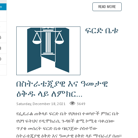
READ MORE
n
2
ፍርድ ቤቱ
9
6
3
0
6
በስትራቴጂያዊ እና ዓመታዊ
ዕቅዱ ላይ ለምክር...
Saturday, December 18, 2021
3649
የፌዴራል ጠቅላይ ፍርድ ቤት የህዝብ ተወካዮች ምክር ቤት
የህግ ፍትህና የዲሞክራሲ ጉዳዩች ቋሚ ኮሚቴ ባቀረበው
ጥያቄ መሰረት ፍርድ ቤቱ ባዘጋጀው ሶስተኛው
ስትራቴጂያዊ ዕቅድ እና ዓመታዊ ዕቅድ ላይ ማብራሪያ ሰጠ፡፡