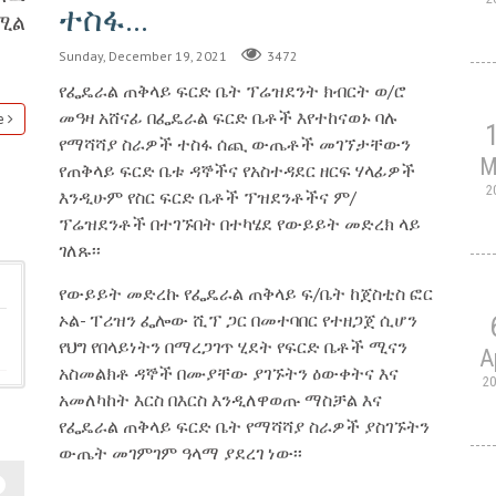
ተስፋ...
ሚል
Sunday, December 19, 2021
3472
የፌዴራል ጠቅላይ ፍርድ ቤት ፕሬዝደንት ክብርት ወ/ሮ
መዓዛ አሸናፊ በፌዴራል ፍርድ ቤቶች እየተከናወኑ ባሉ
e
የማሻሻያ ስራዎች ተስፋ ሰጪ ውጤቶች መገኘታቸውን
M
የጠቅላይ ፍርድ ቤቱ ዳኞችና የአስተዳደር ዘርፍ ሃላፊዎች
2
እንዲሁም የስር ፍርድ ቤቶች ፕዝደንቶችና ም/
ፕሬዝደንቶች በተገኙበት በተካሄደ የውይይት መድረክ ላይ
ገለጹ፡፡
የውይይት መድረኩ የፌዴራል ጠቅላይ ፍ/ቤት ከጀስቲስ ፎር
ኦል- ፐሪዝን ፌሎው ሺፕ ጋር በመተባበር የተዘጋጀ ሲሆን
የህግ የበላይነትን በማረጋገጥ ሂደት የፍርድ ቤቶች ሚናን
A
አስመልክቶ ዳኞች በሙያቸው ያገኙትን ዕውቀትና እና
2
አመለካከት እርስ በእርስ እንዲለዋወጡ ማስቻል እና
የፌዴራል ጠቅላይ ፍርድ ቤት የማሻሻያ ስራዎች ያስገኙትን
ውጤት መገምገም ዓላማ ያደረገ ነው፡፡