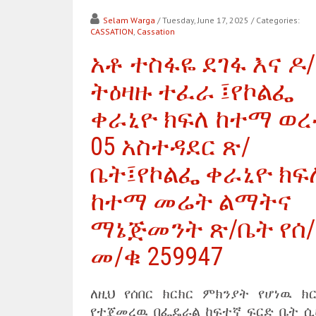
Selam Warga
/ Tuesday, June 17, 2025
/ Categories:
CASSATION
,
Cassation
አቶ ተስፋዬ ደገፋ እና ዶ
ትዕዛዙ ተፈራ ፤የኮልፌ
ቀራኒዮ ክፍለ ከተማ ወረ
05 አስተዳደር ጽ/
ቤት፤የኮልፌ ቀራኒዮ ክፍ
ከተማ መሬት ልማትና
ማኔጅመንት ጽ/ቤት የሰ/
መ/ቁ 259947
ለዚህ የሰበር ክርክር ምክንያት የሆነዉ ክር
የተጀመረዉ በፌዴራል ከፍተኛ ፍርድ ቤት ሲ