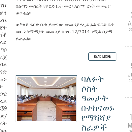
ሽ፣
ስልጣን መሰረት የፍርድ ቤት መር የአስማሚነት መመሪያ
ሆን
ወጥቷል፡፡
ሳኔ
A
ጠቅላይ ፍርድ ቤቱ ያወጣው መመሪያ የፌዴራል ፍርድ ቤት
ጀት
2
መር አስማሚነት መመሪያ ቁጥር 12/2014 በሚል ስያሜ
ካች
ይጠራል፡፡
ላይ
ግቦ
ራጀ
READ MORE
ባል
ገድ
J
ባለፉት
ጠኑ
2
ዞታ
ሶስት
ጋዊ
ዓመታት
ራል
በተከናወኑ
39
ጽ/
የማሻሻያ
ሬት
M
ስራዎች
በዉ
2