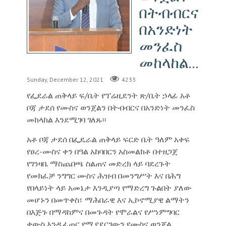
በትብብርና
በአንድነት
መንፈስ
መከላከል...
Sunday, December 12, 2021
4233
የፌደራል ጠቅላይ ፍ/ቤት የፕሬዚደንት ጽ/ቤት ኃላፊ አቶ
ቦጃ ታደሰ የሙስና ወንጀልን በትብብርና በአንድነት መንፈስ
መከላከል እንደሚገባ ገለጹ፡፡
አቶ ቦጃ ታደሰ በፌዴራል ጠቅላይ ፍርድ ቤት ዓለም አቀፍ
የፀረ-ሙስና ቀን በዓል አከባበርን አስመልክቶ በተዘጋጀ
የገንዛቤ ማስጨበጫ ስልጠና መድረክ ላይ ባደረጉት
የመክፈቻ ንግግር ሙስና ሕዝብ በመንግሥት እና በሕግ
የበላይነት ላይ አመኔታ እንዲያጣ የማድረግ ጉልበት ያለው
መሆኑን በመጥቀስ፣ ማሕበራዊ እና ኢኮኖሚያዊ ልማትን
በእጅጉ በማዳከምና በመጉዳት የሞራልና የሥነምግባር
ቀውስ እንዲፈጠር የሚያደርገውን የሙስና ወንጀል