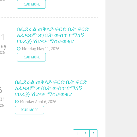
READ MORE
በፌደራል ጠቅላይ ፍርድ ቤት ፍርድ
አፈጻጸም ጽ/ቤት ውስጥ የሚገኝ
11
የሀራጅ ሽያጭ ማስታወቂያ
ay
Monday, May 11, 2026
026
READ MORE
በፌደራል ጠቅላይ ፍርድ ቤት ፍርድ
አፈጻጸም ጽ/ቤት ውስጥ የሚገኝ
6
የሀራጅ ሽያጭ ማስታወቂያ
pr
Monday, April 6, 2026
026
READ MORE
1
2
3