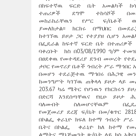
በከፍተኛዉ ፍርድ ቤት አመልካች ከሳ
ተጠሪዎች ደግሞ ተከሳሾች በመ
መከራከራቸዉን የሥር ፍ/ቤቶች ዉ
ያመለክታል፡፡ ክርክሩ በማህበር በመደራ
ከተገኘዉ ይዞታ ጋር የተያያዘ ሲሆን አመል
በፌዴራል ከፍተኛ ፍርድ ቤት በተጠሪዎች 
ባቀረቡት ክስ በ03/08/1990 ዓ/ም ተመዝ
በፀደቀዉ የመተዳደሪያ ደንብ መሠረት የተደ
ታቦር የመኖሪያ ቤቶች ኅብረት ሥራ ማኅበር አ
በመሆን ተደራጅተዉ ማኅበሩ በሕጋዊ መን
ከመንግሥት ካገኘዉ ጠቅላላ ይዞታ ላይ መ
203.67 ካሬ ሜትር የሆነዉን የክርክሩን ይ
በድርሻ እንደሰጣቸዉና የዚሁ ይዞታ ሕ
ባለመብት ስለመሆናቸዉም በፌዴ
የመጀመሪያ ደረጃ ፍ/ቤት በመ/ቁጥር 2818
በኮልፌ ቀራኒዮ ክፍለ ከተማ ኅብረት ሥራ 
ቤትና በኮልፌ ቀራኒዮ ክለ ከተማ የመ
ልማትና ማኔጅመንት ጽ/ቤት ላይ ክስ አቅር