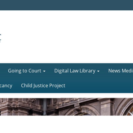
Going to Court
Digital Law Library
News Medi
cancy
Child Justice Project