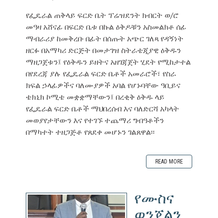
የፌዴራል ጠቅላይ ፍርድ ቤት ፕሬዝደንት ክብርት ወ/ሮ
መዓዛ አሸናፊ በፍርድ ቤቱ በኩል ዕቅዶቹን አስመልክቶ ሰፊ
ማብራሪያ ከመቅረቡ በፊት በሰጡት አጭር ገለጻ የዳኝነት
ዘርፉ በአማካሪ ድርጅት በመታገዝ ስትራቴጂያዊ ዕቅዱን
ማዘጋጀቱን፤ የዕቅዱን ይዘትና አዘገጃጀት ሂደት የሚከታተል
በየደረጃ ያሉ የፌዴራል ፍርድ ቤቶች አመራሮች፣ የስራ
ክፍል ኃላፊዎችና ባለሙያዎች አባል የሆኑባቸው ዓቢይና
ቴክኒክ ኮሚቴ መቋቋማቸውን፤ በረቂቅ ዕቅዱ ላይ
የፌዴራል ፍርድ ቤቶች ማህበረሰብ እና ባለድርሻ አካላት
መወያየታቸውን እና የተገኙ ተጨማሪ ግብዓቶችን
በማካተት ተዘጋጅቶ የጸደቀ መሆኑን ገልጸዋል፡፡
READ MORE
የሙስና
ወንጀልን