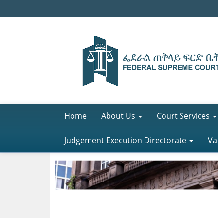
Home
About Us
Court Services
Judgement Execution Directorate
Va