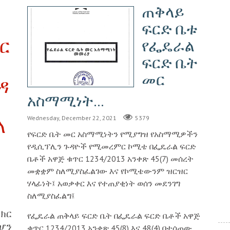
ጠቅላይ
ፍርድ ቤቱ
/ር
የፌዴራል
ፍርድ ቤት
መር
ዳ
አስማሚነት...
Wednesday, December 22, 2021
5379
ለ
የፍርድ ቤት መር አስማሚነትን የሚያግዝ የአስማሚዎችን
የዲሲፕሊን ጉዳዮች የሚመረምር ኮሚቴ በፌዴራል ፍርድ
ቤቶች አዋጅ ቁጥር 1234/2013 አንቀጽ 45(7) መሰረት
መቋቋም ስለሚያስፈልገው እና የኮሚቴውንም ዝርዝር
ሃላፊነት፤ አወቃቀር እና የተጠያቂነት ወሰን መደንገግ
ስለሚያስፈልግ፤
ክር
የፌዴራል ጠቅላይ ፍርድ ቤት በፌዴራል ፍርድ ቤቶች አዋጅ
ሆን
ቁጥር 1234/2013 አንቀጽ 45(8) እና 48(4) በተሰጠው