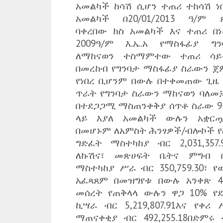
አመልካች ከሳሽ ሲሆን ተጠሪ ተከሳሽ ነበር
አመልካች በ20/01/2013 ዓ/ም 
ባቀረበው ክስ አመልካች እና ተጠሪ በነ
2009ዓ/ም እ.ኤ.አ የማስፋፊያ ግን
ለማከናወን ተስማምተው ተጠሪ ሳይ
በመረከብ የግንባታ ማስፋፊያ ስራውን ጀ
የነበረ ቢሆንም በውሉ በተቀመጠው ጊዜ 
ጥራት የግንባታ ስራውን ማከናወን ባለመ
በተደጋጋሚ ማስጠንቀቅያ ሰጥቶ ስራው 9
ላይ እያለ አመልካች ውሉን አቋርጧል
በመሆኑም ለአምስት ሕንፃዎች/ብሎኮች የ
ግድፈት ማስተካከያ ብር 2,031,357.9
ለኩሽና፣ መጽሀፍት ቤትና ምግብ 
ማስተካከያ ሥራ ብር 350,759.30፣ የ
አፈጻጸም በመዝግየቱ በውሉ አንቀጽ 49
መሰረት የጠቅላላ ውሉን ዋጋ 10% የደ
ኪሣራ ብር 5,219,807.91እና የቀሪ 
ማጠናቀቂያ ብር 492,255.18በድምሩ 