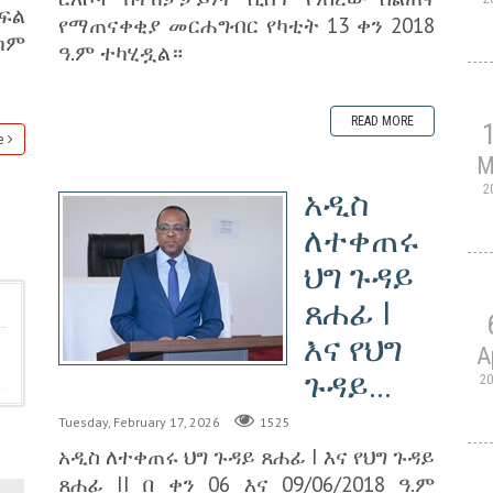
ፍል
የማጠናቀቂያ መርሐግብር የካቲት 13 ቀን 2018
ካም
ዓ.ም ተካሂዷል።
READ MORE
e
M
2
አዲስ
ለተቀጠሩ
ህግ ጉዳይ
ጸሐፊ I
እና የህግ
A
ጉዳይ...
2
Tuesday, February 17, 2026
1525
አዲስ ለተቀጠሩ ህግ ጉዳይ ጸሐፊ I እና የህግ ጉዳይ
ጸሐፊ II በ ቀን 06 እና 09/06/2018 ዓ.ም