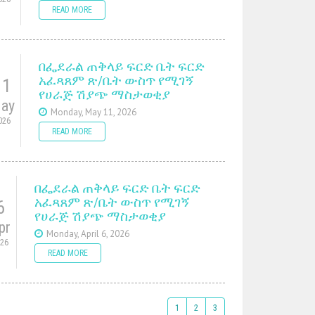
READ MORE
በፌደራል ጠቅላይ ፍርድ ቤት ፍርድ
አፈጻጸም ጽ/ቤት ውስጥ የሚገኝ
11
የሀራጅ ሽያጭ ማስታወቂያ
ay
Monday, May 11, 2026
026
READ MORE
በፌደራል ጠቅላይ ፍርድ ቤት ፍርድ
አፈጻጸም ጽ/ቤት ውስጥ የሚገኝ
6
የሀራጅ ሽያጭ ማስታወቂያ
pr
Monday, April 6, 2026
026
READ MORE
1
2
3