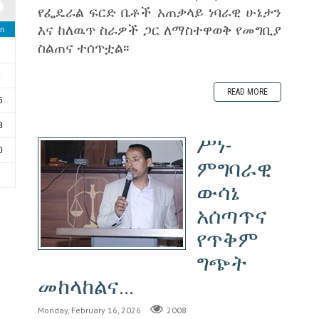
የፌዴራል ፍርድ ቤቶች አጠቃላይ ነባራዊ ሁኔታን
እና ከለዉጥ ስራዎች ጋር ለማስተዋወቅ የመግቢያ
n
ስልጠና ተሰጥቷል፡፡
2
9
READ MORE
6
3
ሥነ-
0
ምግባራዊ
6
ውሳኔ
አሰጣጥና
የጥቅም
ግጭት
መከላከልና...
Monday, February 16, 2026
2008