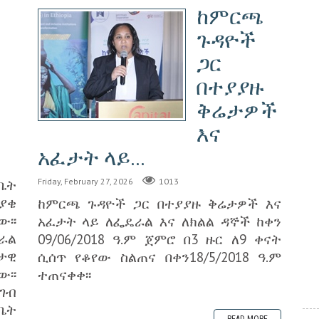
ከምርጫ
ጉዳዮች
ጋር
በተያያዙ
ቅሬታዎች
እና
አፈታት ላይ...
/ቤት
Friday, February 27, 2026
1013
ያቄ
ከምርጫ ጉዳዮች ጋር በተያያዙ ቅሬታዎች እና
፡፡
አፈታት ላይ ለፌዴራል እና ለክልል ዳኞች ከቀን
ራል
09/06/2018 ዓ.ም ጀምሮ በ3 ዙር ለ9 ቀናት
ታዊ
ሲሰጥ የቆየው ስልጠና በቀን18/5/2018 ዓ.ም
፡፡
ተጠናቀቀ፡፡
ገብ
ቤት
READ MORE