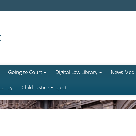
Going to Court
Digital Law Library
News Medi
cancy
Child Justice Project