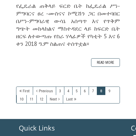
የፌዴራል ጠቅላይ ፍርድ ቤት ከፌዴራል ሥነ-
ምግባርና ፀረ -ሙስናና ኮሚሽን ጋር በመተባበር
በሥነ-ምግባራዊ ውሳኔ አሰጣጥ እና የጥቅም
ግጭት መከላከልና ማስተዳደር ላይ ከፍርድ ቤት
ዘርፍ ለተውጣጡ የስራ ሃላፊዎች የካቲት 5 እና 6
ቀን 2018 ዓ.ም ስልጠና ተሰጥቷል፡፡
READ MORE
First
Previous
3
4
5
6
7
8
9
10
11
12
Next
Last
Quick Links
C