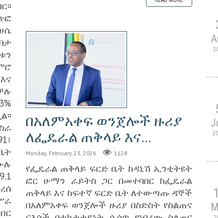
፡፡
ጽፎ
ሀሴ
A
ባታ
2
ቱን
ምሮ
እና
ቻሉ
3%
፡፡
በአለምአቀፍ ወንጀሎች ዙሪያ
J
ስራ
ለፌዴራል ጠቅላይ እና...
2
1፣
ቤት
Monday, February 23, 2026
1128
ውሉ
የፌዴራል ጠቅላይ ፍርድ ቤት ከዳኒሽ ኢንቲትዩት
.1
ፎር ሁማን ራይትስ ጋር በመተባበር ከፌዴራል
ረሰ
ጠቅላይ እና ከፍተኛ ፍርድ ቤት ለተውጣጡ ዳኞች
ሥራ
በአለምአቀፍ ወንጀሎች ዙሪያ በስድስት የስልጠና
M
ብር
ርእሶች በተከታታይነት ሲሰጥ የነበረው ስልጠና
2