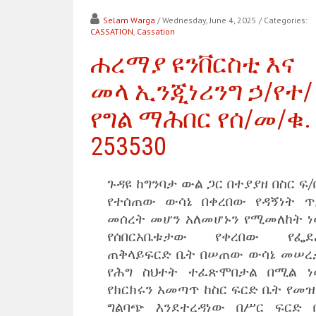
Selam Warga
/ Wednesday, June 4, 2025
/ Categories:
CASSATION
,
Cassation
ሐረማያ ዩንቨርስቲ እና
መላ ኢንጂነሪንግ ኃ/የተ/
የግል ማሕበር የሰ/መ/ቁ.
253530
ጉዳዩ ከግንባታ ውል ጋር በተያያዘ በስር ፍ
የተሰጠው ውሳኔ በቀረበው የዳኝነት ጥ
መሰረት መሆን አለመሆኑን የሚመለከት ነው
የሰበርአቤቱታው የቀረበው የፌደ
ጠቅላይፍርድ ቤት በሠጠው ውሳኔ መሠረ
የሕግ ስህተት ተፈጽሞበታል በሚል ነው
የክርክሩን አመጣጥ ከስር ፍርድ ቤት የመዝ
ግልባጭ እንደተረዳነው በሥር ፍርድ 