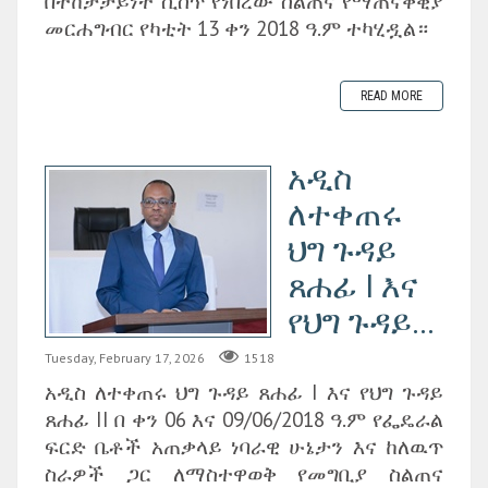
በተከታታይነት ሲሰጥ የነበረው ስልጠና የማጠናቀቂያ
መርሐግብር የካቲት 13 ቀን 2018 ዓ.ም ተካሂዷል።
READ MORE
አዲስ
ለተቀጠሩ
ህግ ጉዳይ
ጸሐፊ I እና
የህግ ጉዳይ...
Tuesday, February 17, 2026
1518
አዲስ ለተቀጠሩ ህግ ጉዳይ ጸሐፊ I እና የህግ ጉዳይ
ጸሐፊ II በ ቀን 06 እና 09/06/2018 ዓ.ም የፌዴራል
ፍርድ ቤቶች አጠቃላይ ነባራዊ ሁኔታን እና ከለዉጥ
ስራዎች ጋር ለማስተዋወቅ የመግቢያ ስልጠና