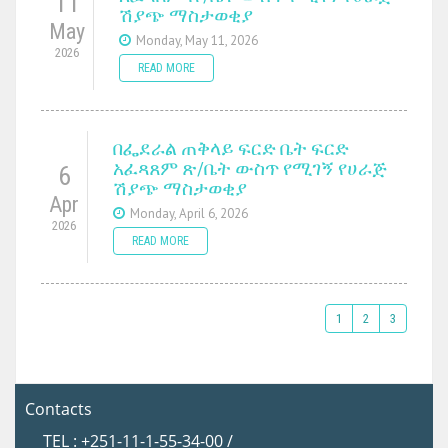
11
ሽያጭ ማስታወቂያ
May
Monday, May 11, 2026
2026
READ MORE
በፌደራል ጠቅላይ ፍርድ ቤት ፍርድ
አፈጻጸም ጽ/ቤት ውስጥ የሚገኝ የሀራጅ
6
ሽያጭ ማስታወቂያ
Apr
Monday, April 6, 2026
2026
READ MORE
1
2
3
Contacts
TEL : +251-11-1-55-34-00 /