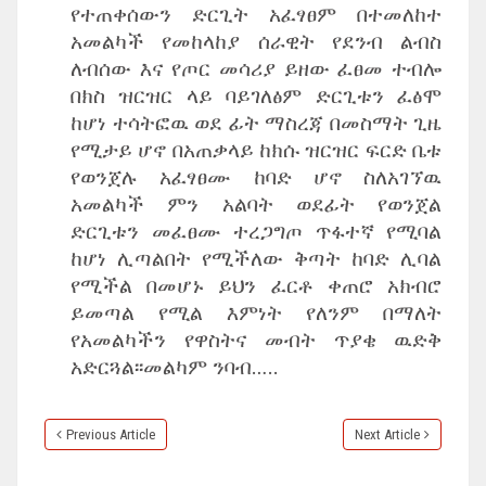
የተጠቀሰውን ድርጊት አፈፃፀም በተመለከተ
አመልካች የመከላከያ ሰራዊት የደንብ ልብስ
ለብሰው እና የጦር መሳሪያ ይዘው ፈፀመ ተብሎ
በክስ ዝርዝር ላይ ባይገለፅም ድርጊቱን ፈፅሞ
ከሆነ ተሳትፎዉ ወደ ፊት ማስረጃ በመስማት ጊዜ
የሚታይ ሆኖ በአጠቃላይ ከክሱ ዝርዝር ፍርድ ቤቱ
የወንጀሉ አፈፃፀሙ ከባድ ሆኖ ስለአገኘዉ
አመልካች ምን አልባት ወደፊት የወንጀል
ድርጊቱን መፈፀሙ ተረጋግጦ ጥፋተኛ የሚባል
ከሆነ ሊጣልበት የሚችለው ቅጣት ከባድ ሊባል
የሚችል በመሆኑ ይህን ፈርቶ ቀጠሮ አክብሮ
ይመጣል የሚል እምነት የለንም በማለት
የአመልካችን የዋስትና መብት ጥያቄ ዉድቅ
አድርጓል፡፡መልካም ንባብ…..
Previous Article
Next Article