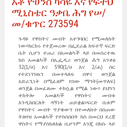
አቶ ዮሀንስ ካሳዬ እና የፍትህ
ሚኒስቴር ዓቃቤ ሕግ የሠ/
መ/ቁጥር 273594
ጉዳዩ የዋስትና መብት አተገባበር የሚመለከት
ነው፡፡ክርክሩ የተጀመረው በፌደራል ከፍተኛ ፍርድ
ቤት ሲሆን ተጠሪ በአመልካች ላይ በመሰረተዉ
ክስ አመልካች በኢፌዲሪ ወንጀል ሕግ አንቀፅ
32(1/ሀ) እና 590(1/ሀ እና 2/ሐ) ስር
የተደነገገዉን በመተላለፍ በዋና ወንጀል
አድራጊነት በሚፈፀም የሰው ማገት(መጥለፍ)
ወንጀል በመፈጸሙ ተከሷል የሚል ነው፡፡ ይህንን
ተከትሎ አመልካች የዋስትና መብቱ
እንዲከበርለት ዳኝነት ጠይቋል፡፡ፍርድ ቤቱም
የዋስትና መብት ጥያቄውን በተመለከተ በሰጠው
ትዕዛዝ አመልካች የተከሰሰበት ክስ በመርህ ደረጃ
ዋስትና የማያስከለክል ቢሆንም እንጂ በክሱ ላይ