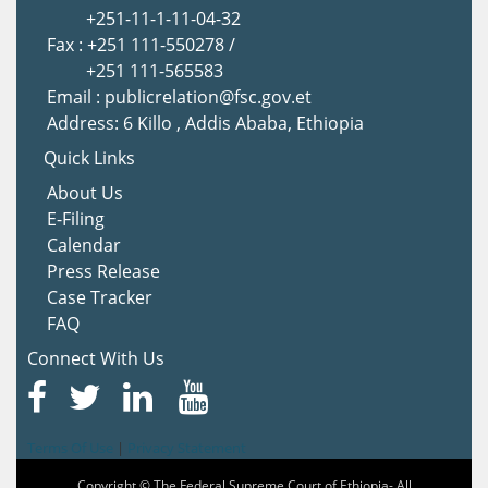
+251-11-1-11-04-32
Fax : +251 111-550278 /
+251 111-565583
Email : publicrelation@fsc.gov.et
Address: 6 Killo , Addis Ababa, Ethiopia
Quick Links
About Us
E-Filing
Calendar
Press Release
Case Tracker
FAQ
Connect With Us
Terms Of Use
|
Privacy Statement
Copyright © The Federal Supreme Court of Ethiopia- All