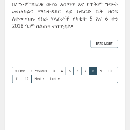
በሥነ-ምግባራዊ ውሳኔ አሰጣጥ እና የጥቅም ግጭት
መከላከልና ማስተዳደር ላይ ከፍርድ ቤት ዘርፍ
ለተውጣጡ የስራ ሃላፊዎች የካቲት 5 እና 6 ቀን
2018 ዓ.ም ስልጠና ተሰጥቷል፡፡
READ MORE
First
Previous
3
4
5
6
7
8
9
10
11
12
Next
Last