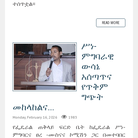
ተሰጥቷል፡፡
READ MORE
ሥነ-
ምግባራዊ
ውሳኔ
አሰጣጥና
የጥቅም
ግጭት
መከላከልና...
Monday, February 16, 2026
1983
የፌዴራል ጠቅላይ ፍርድ ቤት ከፌዴራል ሥነ-
ምግባርና ፀረ -ሙስናና ኮሚሽን ጋር በመተባበር