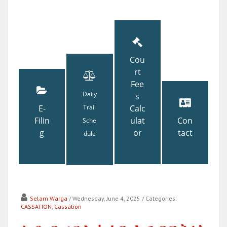
Cou
rt
Fee
Daily
s
E-
Trail
Calc
Filin
ulat
Con
Sche
g
or
tact
dule
Selam Warga
/ Wednesday, June 4, 2025
/ Categories:
CASSATION
,
Cassation