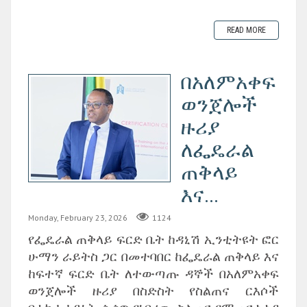
READ MORE
በአለምአቀፍ
ወንጀሎች
ዙሪያ
ለፌዴራል
ጠቅላይ
እና...
Monday, February 23, 2026
1124
የፌዴራል ጠቅላይ ፍርድ ቤት ከዳኒሽ ኢንቲትዩት ፎር
ሁማን ራይትስ ጋር በመተባበር ከፌዴራል ጠቅላይ እና
ከፍተኛ ፍርድ ቤት ለተውጣጡ ዳኞች በአለምአቀፍ
ወንጀሎች ዙሪያ በስድስት የስልጠና ርእሶች