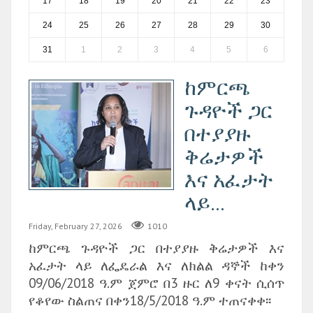
17
18
19
20
21
22
23
24
25
26
27
28
29
30
31
1
2
3
4
5
6
ከምርጫ
ጉዳዮች ጋር
በተያያዙ
ቅሬታዎች
እና አፈታት
ላይ...
Friday, February 27, 2026
1010
ከምርጫ ጉዳዮች ጋር በተያያዙ ቅሬታዎች እና
አፈታት ላይ ለፌዴራል እና ለክልል ዳኞች ከቀን
09/06/2018 ዓ.ም ጀምሮ በ3 ዙር ለ9 ቀናት ሲሰጥ
የቆየው ስልጠና በቀን18/5/2018 ዓ.ም ተጠናቀቀ፡፡