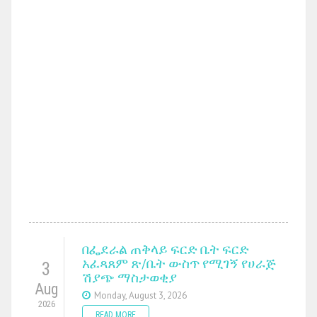
በፌደራል ጠቅላይ ፍርድ ቤት ፍርድ
አፈጻጸም ጽ/ቤት ውስጥ የሚገኝ የሀራጅ
3
ሽያጭ ማስታወቂያ
Aug
Monday, August 3, 2026
2026
READ MORE