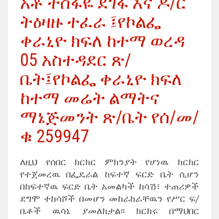
አቶ ተስፋዬ ደገፋ እና ዶ/ር
ትዕዛዙ ተፈራ ፤የኮልፌ
ቀራኒዮ ክፍለ ከተማ ወረዳ
05 አስተዳደር ጽ/
ቤት፤የኮልፌ ቀራኒዮ ክፍለ
ከተማ መሬት ልማትና
ማኔጅመንት ጽ/ቤት የሰ/መ/
ቁ 259947
ለዚህ የሰበር ክርክር ምክንያት የሆነዉ ክርክር
የተጀመረዉ በፌዴራል ከፍተኛ ፍርድ ቤት ሲሆን
በከፍተኛዉ ፍርድ ቤት አመልካች ከሳሽ፣ ተጠሪዎች
ደግሞ ተከሳሾች በመሆን መከራከራቸዉን የሥር ፍ/
ቤቶች ዉሳኔ ያመለክታል፡፡ ክርክሩ በማህበር