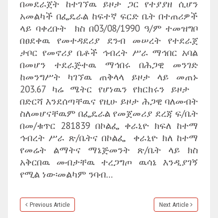
በመደራጀት ከተገኘዉ ይዞታ ጋር የተያያዘ ሲሆን
አመልካች በፌዴራል ከፍተኛ ፍርድ ቤት በተጠሪዎች
ላይ ባቀረቡት ክስ በ03/08/1990 ዓ/ም ተመዝግቦ
በፀደቀዉ የመተዳደሪያ ደንብ መሠረት የተደራጀ
ታቦር የመኖሪያ ቤቶች ኅብረት ሥራ ማኅበር አባል
በመሆን ተደራጅተዉ ማኅበሩ በሕጋዊ መንገድ
ከመንግሥት ካገኘዉ ጠቅላላ ይዞታ ላይ መጠኑ
203.67 ካሬ ሜትር የሆነዉን የክርክሩን ይዞታ
በድርሻ እንደሰጣቸዉና የዚሁ ይዞታ ሕጋዊ ባለመብት
ስለመሆናቸዉም በፌዴራል የመጀመሪያ ደረጃ ፍ/ቤት
በመ/ቁጥር 281839 በኮልፌ ቀራኒዮ ክፍለ ከተማ
ኅብረት ሥራ ጽ/ቤትና በኮልፌ ቀራኒዮ ክለ ከተማ
የመሬት ልማትና ማኔጅመንት ጽ/ቤት ላይ ክስ
አቅርበዉ መብታቸዉ ተረጋግጦ ዉሳኔ እንዲያገኝ
የሚል ነው፡መልካም ንባብ…
Previous Article
Next Article