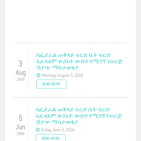
በፌደራል ጠቅላይ ፍርድ ቤት ፍርድ
አፈጻጸም ጽ/ቤት ውስጥ የሚገኝ የሀራጅ
3
ሽያጭ ማስታወቂያ
Aug
Monday, August 3, 2026
2026
READ MORE
በፌደራል ጠቅላይ ፍርድ ቤት ፍርድ
አፈጻጸም ጽ/ቤት ውስጥ የሚገኝ የሀራጅ
5
ሽያጭ ማስታወቂያ
Jun
Friday, June 5, 2026
2026
READ MORE