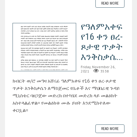
READ MORE
የዓለምአቀፍ
የ16 ቀን ፀረ-
ጾታዊ ጥቃት
እንቅስቃሴ...
Friday, November 26,
2021
3538
ክብርት ወ/ሮ መዓዛ አሸናፊ ዓለምአቀፍ የ16 ቀን ፀረ-ጾታዊ
ጥቃት እንቅስቃሴን ለማስጀመር የሴቶች እና ማህበራዊ ጉዳይ
ሚኒስቴር ባዘጋጀው መድረክ በተካሄደ መድረክ ላይ መልዕክት
አስተላልፈዋል፡፡ የመልዕክቱ ሙሉ ይዘት እንደሚከተለው
ቀርቧል፡፡
READ MORE