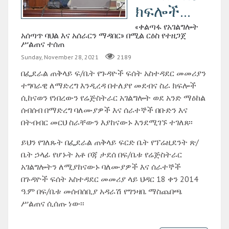
ክፍሎች...
«ቀልጣፋ የአገልግሎት
አሰጣጥ ባህል እና አሰራርን ማዳበር» በሚል ርዕስ የተዘጋጀ
ሥልጠና ተሰጠ
Sunday, November 28, 2021
2189
በፌደራል ጠቅላይ ፍ/ቤት የጉዳዮች ፍሰት አስተዳደር መመሪያን
ተግባራዊ ለማድረግ እንዲረዳ በተለያየ መደብና ስራ ክፍሎች
ሲከናወን የነበረውን የሬጅስትራር አገልግሎት ወደ አንድ ማዕከል
ሰብሰብ በማድረግ ባለሙያዎች እና ሰራተኞች በቡድን እና
በትብብር መርህ ስራቸውን እያከናውኑ እንደሚገኙ ተገለጸ፡፡
ይህን የገለጹት በፌደራል ጠቅላይ ፍርድ ቤት የፕሬዚደንት ጽ/
ቤት ኃላፊ የሆኑት አቶ ቦጃ ታደሰ በፍ/ቤቱ የሬጅስትራር
አገልግሎትን ለሚያከናውኑ ባለሙያዎች እና ሰራተኞች
በጉዳዮች ፍሰት አስተዳደር መመሪያ ላይ ህዳር 18 ቀን 2014
ዓ.ም በፍ/ቤቱ መሰብሰቢያ አዳራሽ የግንዛቤ ማስጨበጫ
ሥልጠና ሲሰጡ ነው፡፡