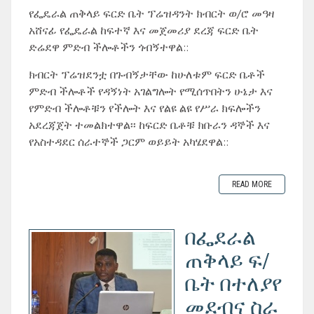
የፌዴራል ጠቅላይ ፍርድ ቤት ፕሬዝዳንት ክብርት ወ/ሮ መዓዛ
አሸናፊ የፌዴራል ከፍተኛ እና መጀመሪያ ደረጃ ፍርድ ቤት
ድሬደዋ ምድብ ችሎቶችን ጎብኝተዋል::
ክብርት ፕሬዝደንቷ በጉብኝታቸው ከሁለቱም ፍርድ ቤቶች
ምድብ ችሎቶች የዳኝነት አገልግሎት የሚሰጥበትን ሁኔታ እና
የምድብ ችሎቶቹን የችሎት እና የልዩ ልዩ የሥራ ክፍሎችን
አደረጃጀት ተመልክተዋል፡፡ ከፍርድ ቤቶቹ ክቡራን ዳኞች እና
የአስተዳደር ሰራተኞች ጋርም ወይይት አካሄደዋል::
READ MORE
በፌደራል
ጠቅላይ ፍ/
ቤት በተለያየ
መደብና ስራ