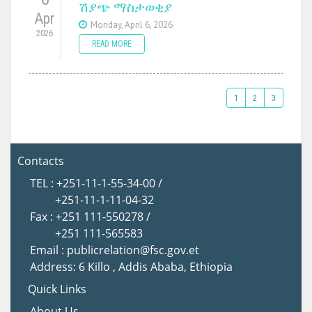
ሽያጭ ማስታወቂያ
Apr
Monday, April 6, 2026
2026
READ MORE
1
2
3
Contacts
TEL : +251-11-1-55-34-00 /
+251-11-1-11-04-32
Fax : +251 111-550278 /
+251 111-565583
Email : publicrelation@fsc.gov.et
Address: 6 Killo , Addis Ababa, Ethiopia
Quick Links
About Us