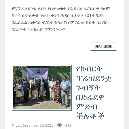
ም/ፕሬዚደንቱ ይህን ያስታወቁት የፌደራል ፍ/ቤቶች ዓለም
ዓቀፍ ፀረ-ጾታዊ ጥቃት ቀንን ሕዳር 30 ቀን 2014 ዓ.ም
በፌደራል ጠቅላይ ፍ/ቤት አዳራሽ በፓናል ውይይት ሲከበር
ባደረጉት የመክፈቻ ንግግር ነው፡፡
READ MORE
የክብርት
ፕሬዝደንቷ
ጉብኝት
በድሬደዋ
ምድብ
ችሎቶች
Friday, December 10, 2021
4369