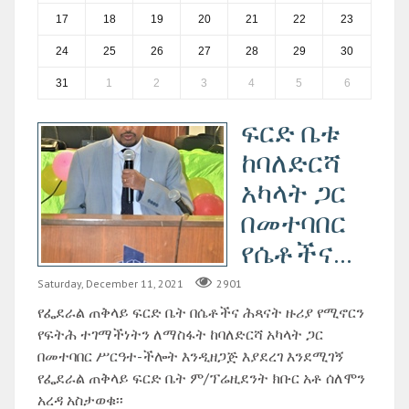
17
18
19
20
21
22
23
24
25
26
27
28
29
30
31
1
2
3
4
5
6
ፍርድ ቤቱ
ከባለድርሻ
አካላት ጋር
በመተባበር
የሴቶችና...
Saturday, December 11, 2021
2901
የፌደራል ጠቅላይ ፍርድ ቤት በሴቶችና ሕጻናት ዙሪያ የሚኖርን
የፍትሕ ተገማችነትን ለማስፋት ከባለድርሻ አካላት ጋር
በመተባበር ሥርዓተ-ችሎት እንዲዘጋጅ እያደረገ እንደሚገኝ
የፌደራል ጠቅላይ ፍርድ ቤት ም/ፕሬዚደንት ክቡር አቶ ሰለሞን
አረዳ አስታወቁ፡፡