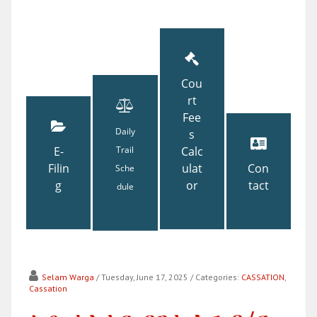
Cou
rt
Fee
Daily
s
E-
Trail
Calc
Filin
ulat
Con
Sche
g
or
tact
dule
Selam Warga
/ Tuesday, June 17, 2025
/ Categories:
CASSATION
,
Cassation