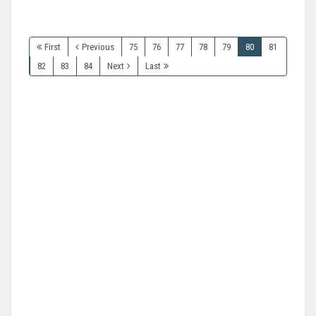
First
Previous
75
76
77
78
79
80
81
82
83
84
Next
Last