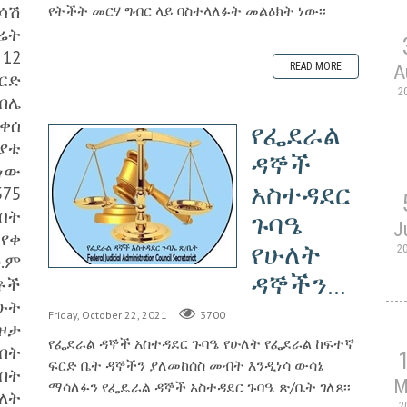
ሳሽ
የትችት መርሃ ግብር ላይ ባስተላለፉት መልዕክት ነው፡፡
ሬት
12
READ MORE
A
ርድ
2
በሌ
ቀሰ
የፌደራል
ያቴ
ዳኞች
ሆነው
አስተዳደር
75
ብት
ጉባዔ
J
የቀ
የሁለት
2
.ም
ዳኞችን...
ቶች
ሁት
Friday, October 22, 2021
3700
ዞታ
የፌደራል ዳኞች አስተዳደር ጉባዔ የሁለት የፌደራል ከፍተኛ
በት
ፍርድ ቤት ዳኞችን ያለመከሰስ መብት እንዲነሳ ውሳኔ
በት
M
ማሳለፉን የፌዴራል ዳኞች አስተዳደር ጉባዔ ጽ/ቤት ገለጸ፡፡
ለት
2