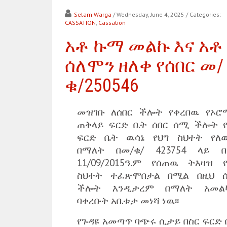
Selam Warga
/ Wednesday, June 4, 2025
/ Categories:
CASSATION
,
Cassation
አቶ ኩማ መልኩ እና አቶ
ሰለሞን ዘለቀ የሰበር መ/
ቁ/250546
መዝገቡ ለሰበር ችሎት የቀረበዉ የኦሮ
ጠቅላይ ፍርድ ቤት ሰበር ሰሚ ችሎት የ
ፍርድ ቤት ዉሳኔ የህግ ስህተት የለ
በማለት በመ/ቁ/ 423754 ላይ በ
11/09/2015ዓ.ም የሰጠዉ ትእዛዝ የ
ስህተት ተፈጽሞበታል በሚል በዚህ ሰ
ችሎት እንዲታረም በማለት አመል
ባቀረቡት አቤቱታ መነሻ ነዉ፡፡
የጉዳዩ አመጣጥ ባጭሩ ሲታይ በስር ፍርድ 