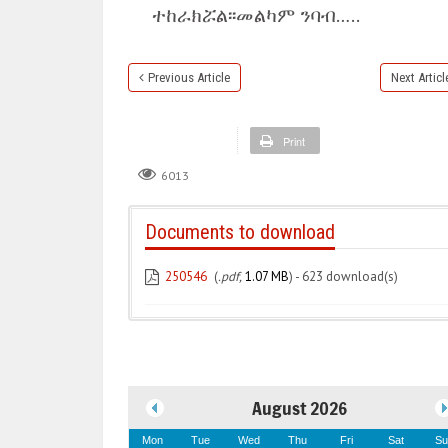
ተከራክሯል፡፡መልካም ንባብ…..
Previous Article
Next Articl
Print
6013
Documents to download
250546
(
.pdf,
1.07 MB
) - 623 download(s)
August 2026
Mon
Tue
Wed
Thu
Fri
Sat
Su