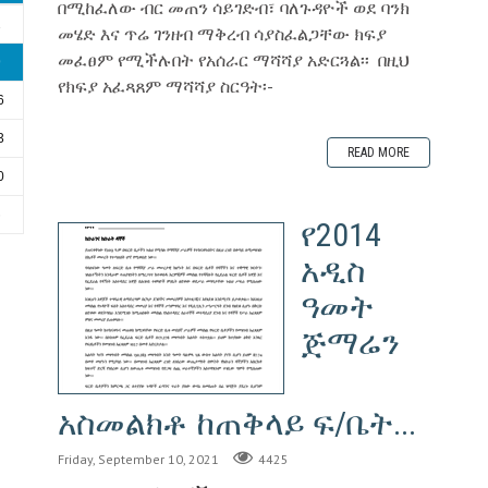
በሚከፈለው ብር መጠን ሳይገድብ፣ ባለጉዳዮች ወደ ባንክ
2
መሄድ እና ጥሬ ገንዘብ ማቅረብ ሳያስፈልጋቸው ክፍያ
መፈፀም የሚችሉበት የአሰራር ማሻሻያ አድርጓል፡፡ በዚህ
9
የክፍያ አፈጻጸም ማሻሻያ ስርዓት፡-
6
3
READ MORE
0
6
የ2014
አዲስ
ዓመት
ጅማሬን
አስመልክቶ ከጠቅላይ ፍ/ቤት...
Friday, September 10, 2021
4425