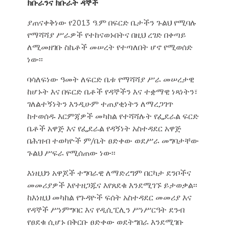
ክቡራንና ክቡራት ዳኞች
ያጠናቀቅነው የ2013 ዓ.ም በፍርድ ቤታችን ጉልህ የሚባሉ
የማሻሻያ ሥራዎች የተከናወኑበትና በዚህ ረገድ በቀጣይ
ለሚመዘገቡ ስኬቶች መሠረት የተጣለበት ሆኖ የሚወሰድ
ነው፡፡
ባሳለፍነው ዓመት ለፍርድ ቤቱ የማሻሻያ ሥራ መሠረታዊ
ከሆኑት እና በፍርድ ቤቶች የዳኞችን እና ተቋማዊ ነጻነትን፣
ገለልተኝነትን እንዲሁም ተጠያቂነትን ለማረጋገጥ
ከተወሰዱ እርምጃዎች መካከል የተሻሻሉት የፌደራል ፍርድ
ቤቶች አዋጅ እና የፌደራል የዳኝነት አስተዳደር አዋጅ
በሕዝብ ተወካዮች ም/ቤት ፀድቀው ወደሥራ መግባታቸው
ጉልህ ሥፍራ የሚሰጠው ነው፡፡
እነዚህን አዋጆች ተግባራዊ ለማድረግም በርካታ ደንቦችና
መመሪያዎች እየተዘጋጁና እየጸደቁ እንደሚገኙ ይታወቃል፡፡
ከእነዚህ መካከል የጉዳዮች ፍሰት አስተዳደር መመሪያ እና
የዳኞች ሥነምግባር እና የዲሲፒሊን ሥነሥርዓት ደንብ
የፀደቁ ሲሆኑ በቅርቡ ፀድቀው ወደትግበራ እንደሚገቡ