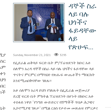
ዳኞች ስራ
ላይ ባሉ
ህጎችና
ፋይዳቸው
ላይ
የጽሁፍ...
ሚያ
Sunday, November 21, 2021
3295
ስር
የፌደራል ጠቅላይ ፍርድ ቤት ም/ፕሬዝደንት ክቡር አቶ
ዉም
ሰለሞን አረዳ ዳኞች በስራ ላይ ባሉ ህጎችና ፋይዳቸው ላይ
ቀን
ጥናትና ምርምር በማካሄድ የጽሑፍ ውጤቶችን ማበርከት
ህግ
እንደሚጠበቅባቸው ገለጹ፡፡
በር
አቶ ሰለሞን አረዳ ይህን የገለጹት በፌዴራል መጀመሪያ
ካች
ደረጃ ፍርድ ቤት ምክትል ፕሬዝደንት በሆኑት በክቡር አቶ
ተስፋዬ ነዋይ “የንግድ ውድድርና የሸማቾች ጥበቃ ሕጋዊና
ቤት
ኢኮኖሚያዊ ገጽታ” በሚል ርዕስ የታተመ መጽሐፍ የምረቃና