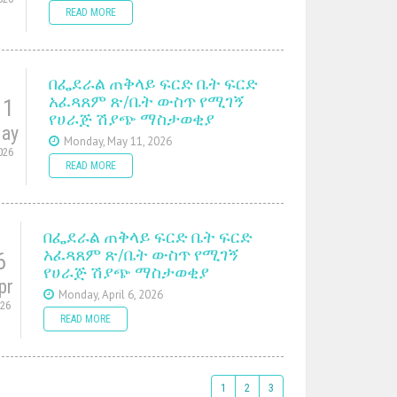
READ MORE
በፌደራል ጠቅላይ ፍርድ ቤት ፍርድ
አፈጻጸም ጽ/ቤት ውስጥ የሚገኝ
11
የሀራጅ ሽያጭ ማስታወቂያ
ay
Monday, May 11, 2026
026
READ MORE
በፌደራል ጠቅላይ ፍርድ ቤት ፍርድ
አፈጻጸም ጽ/ቤት ውስጥ የሚገኝ
6
የሀራጅ ሽያጭ ማስታወቂያ
pr
Monday, April 6, 2026
026
READ MORE
1
2
3