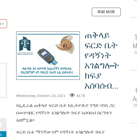
READ MORE
e
ጠቅላይ
ፍርድ ቤት
M
የዳኝነት
2
አገልግሎት
ክፍያ
አሰባሰብ...
Wednesday, October 20, 2021
4178
A
የፌዴራል ጠቅላይ ፍርድ ቤት ከኢትዮጵያ ንግድ ባንክ ጋር
2
በመተባበር የዳኝነት አገልግሎት ክፍያ አሰባሰብ ስርዓቱን
አዘምኗል፡፡
ፍርድ ቤቱ ማንኛውንም የዳኝነት አገልግሎት ክፍያ
n