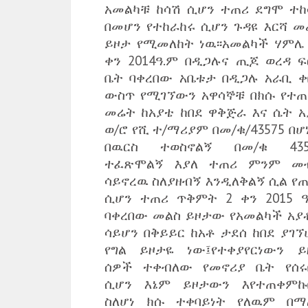
አመልካቹ ከሳሽ ሲሆን ተጠሪ ደግሞ ተከ
በመሆን የተከራከሩ ሲሆን ጉዳዩ እርሻ መ
ይዞታ የሚመለከት ነዉ፡፡አመልካች ሃምሌ 
ቀን 2014ዓ.ም በዲጋሉና ጢጆ ወረዳ ፍ
ቤት ባቀረበው አቤቱታ በዲጋሉ አራቢ ቀ
ውስጥ የሚገኘውን አዋሳኞቹ በክሱ የተጠ
መሬት ከአያቴ ከበደ ዋቅጅራ እና ሴት አ
ወ/ሮ የሺ ተ/ማሪያም በመ/ቁ/43575 በ
በዉርስ ተወስኖልኝ በመ/ቁ 435
ተፈጽሞልኝ እያለ ተጠሪ ምንም መ
ሳይኖረዉ ስለያዘብኝ እንዲለቅልኝ ሲል የጠ
ሲሆን ተጠሪ ጥቅምት 2 ቀን 2015 ዓ
ባቀረበው መልስ ይዞታው የአመልካች አያ
ሳይሆን በቅይይር ከአቶ ታደሰ ከበደ ያገኘ
የግል ይዞታዬ ነው፤የተቀያየርነውን ይ
ሰዎች ተቀብለው የመኖሪያ ቤት የሰሩ
ሲሆን እኔም ይዞታውን እየተጠቀምኩ
ስለሆነ ክሱ ተቀባይነት የለዉም በማ