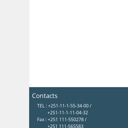
Contacts
TEL : +251-11-1-55-34-00 /
+251-11-1-11-04-32
Fax : +251 111-550278 /
+251 111-565583