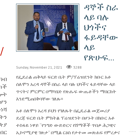
ዳኞች ስራ
ላይ ባሉ
ህጎችና
ፋይዳቸው
ላይ
/
የጽሁፍ...
Sunday, November 21, 2021
3288
የፌደራል ጠቅላይ ፍርድ ቤት ም/ፕሬዝደንት ክቡር አቶ
ባብ
ሰለሞን አረዳ ዳኞች በስራ ላይ ባሉ ህጎችና ፋይዳቸው ላይ
ካች
ጥናትና ምርምር በማካሄድ የጽሑፍ ውጤቶችን ማበርከት
ሎት
እንደሚጠበቅባቸው ገለጹ፡፡
ሆን
ነሻ
አቶ ሰለሞን አረዳ ይህን የገለጹት በፌዴራል መጀመሪያ
ትን
ደረጃ ፍርድ ቤት ምክትል ፕሬዝደንት በሆኑት በክቡር አቶ
ጵያ
ተስፋዬ ነዋይ “የንግድ ውድድርና የሸማቾች ጥበቃ ሕጋዊና
ብር
ኢኮኖሚያዊ ገጽታ” በሚል ርዕስ የታተመ መጽሐፍ የምረቃና