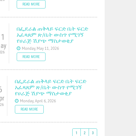
READ MORE
በፌደራል ጠቅላይ ፍርድ ቤት ፍርድ
አፈጻጸም ጽ/ቤት ውስጥ የሚገኝ
11
የሀራጅ ሽያጭ ማስታወቂያ
ay
Monday, May 11, 2026
026
READ MORE
በፌደራል ጠቅላይ ፍርድ ቤት ፍርድ
አፈጻጸም ጽ/ቤት ውስጥ የሚገኝ
6
የሀራጅ ሽያጭ ማስታወቂያ
pr
Monday, April 6, 2026
026
READ MORE
1
2
3