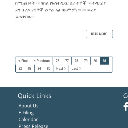
ከሚጠበቁት መካከል የአስተዳደር ሰራተኞች መተዳደሪያ
ደንብ እና የዳኞች የሥራ አፈጻጸም ምዘና መመሪያ
ይጠቀሳሉ፡፡
READ MORE
First
Previous
76
77
78
79
80
81
82
83
84
85
Next
Last
Quick Links
C
About Us
E-Filing
Calendar
Press Release