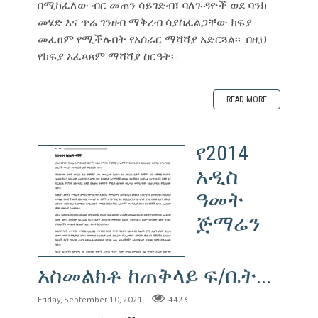
በሚከፈለው ብር መጠን ሳይገድብ፣ ባለጉዳዮች ወደ ባንክ
መሄድ እና ጥሬ ገንዘብ ማቅረብ ሳያስፈልጋቸው ክፍያ
መፈፀም የሚችሉበት የአሰራር ማሻሻያ አድርጓል፡፡ በዚህ
የክፍያ አፈጻጸም ማሻሻያ ስርዓት፡-
READ MORE
የ2014
አዲስ
ዓመት
ጅማሬን
አስመልክቶ ከጠቅላይ ፍ/ቤት...
Friday, September 10, 2021
4423