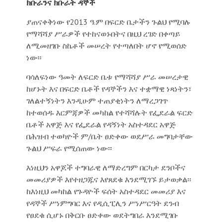
ክቡራንና ክቡራት ዳኞች
ያጠናቀቅነው የ2013 ዓ.ም በፍርድ ቤታችን ጉልህ የሚባሉ
የማሻሻያ ሥራዎች የተከናወኑበትና በዚህ ረገድ በቀጣይ
ለሚመዘገቡ ስኬቶች መሠረት የተጣለበት ሆኖ የሚወሰድ
ነው፡፡
ባሳለፍነው ዓመት ለፍርድ ቤቱ የማሻሻያ ሥራ መሠረታዊ
ከሆኑት እና በፍርድ ቤቶች የዳኞችን እና ተቋማዊ ነጻነትን፣
ገለልተኝነትን እንዲሁም ተጠያቂነትን ለማረጋገጥ
ከተወሰዱ እርምጃዎች መካከል የተሻሻሉት የፌደራል ፍርድ
ቤቶች አዋጅ እና የፌደራል የዳኝነት አስተዳደር አዋጅ
በሕዝብ ተወካዮች ም/ቤት ፀድቀው ወደሥራ መግባታቸው
ጉልህ ሥፍራ የሚሰጠው ነው፡፡
እነዚህን አዋጆች ተግባራዊ ለማድረግም በርካታ ደንቦችና
መመሪያዎች እየተዘጋጁና እየጸደቁ እንደሚገኙ ይታወቃል፡፡
ከእነዚህ መካከል የጉዳዮች ፍሰት አስተዳደር መመሪያ እና
የዳኞች ሥነምግባር እና የዲሲፒሊን ሥነሥርዓት ደንብ
የፀደቁ ሲሆኑ በቅርቡ ፀድቀው ወደትግበራ እንደሚገቡ