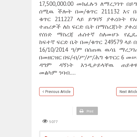
17,500,000.00 መክፈሉን ለማረጋገጥ በይ
ሰሚዉ ችሎት በመ/ቁጥር 211132 እና በ
ቁጥር 211227 ላይ ይግባኝ ያቀረቡት የአ
ተጠሪዎች ለስ ፍርድ ቤት በማስረጃነት ያቀረ
የሰነድ ማስረጃ ሐሰተኛ ስለመሆኑ የፌዴ
ከፍተኛ ፍርድ ቤት በመ/ቁጥር 249579 ላይ 
16/10/2014 ዓ/ም በሰጠዉ ዉሳኔ ማረጋገ
በመዘርዝር በፍ/ብ/ሥ/ሥ/ሕግ ቁጥርር 6 መሠ
ዳግም ዳኝነት እንዲታይላቸዉ ጠይቀዋል
መልካም ንባብ….
Previous Article
Next Articl
Print
5077