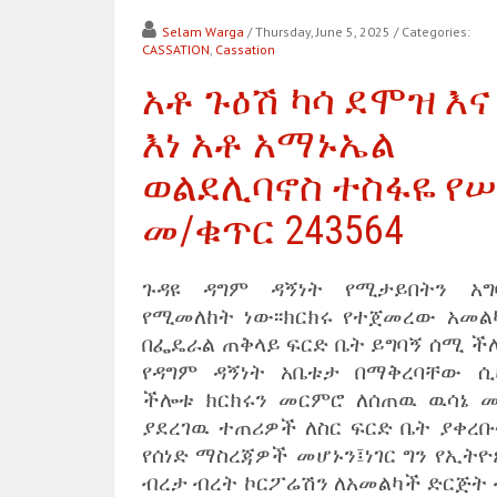
Selam Warga
/ Thursday, June 5, 2025
/ Categories:
CASSATION
,
Cassation
አቶ ጉዕሽ ካሳ ደሞዝ እና
እነ አቶ አማኑኤል
ወልደሊባኖስ ተስፋዬ የሠ
መ/ቁጥር 243564
ጉዳዩ ዳግም ዳኝነት የሚታይበትን አግ
የሚመለከት ነው፡፡ክርክሩ የተጀመረው አመል
በፌዴራል ጠቅላይ ፍርድ ቤት ይግባኝ ሰሚ ች
የዳግም ዳኝነት አቤቱታ በማቅረባቸው ሲ
ችሎቱ ክርክሩን መርምሮ ለሰጠዉ ዉሳኔ መ
ያደረገዉ ተጠሪዎች ለስር ፍርድ ቤት ያቀረቡ
የሰነድ ማስረጃዎች መሆኑን፤ነገር ግን የኢትዮ
ብረታ ብረት ኮርፖሬሽን ለአመልካች ድርጅት 