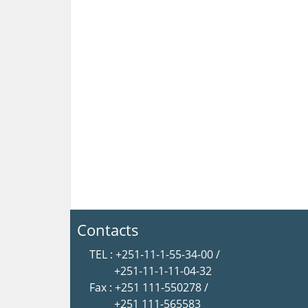
Contacts
TEL : +251-11-1-55-34-00 /
+251-11-1-11-04-32
Fax : +251 111-550278 /
+251 111-565583