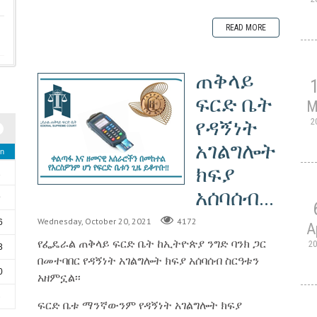
READ MORE
ጠቅላይ
ፍርድ ቤት
M
የዳኝነት
2
አገልግሎት
n
ክፍያ
2
አሰባሰብ...
9
Wednesday, October 20, 2021
4172
6
A
የፌዴራል ጠቅላይ ፍርድ ቤት ከኢትዮጵያ ንግድ ባንክ ጋር
2
3
በመተባበር የዳኝነት አገልግሎት ክፍያ አሰባሰብ ስርዓቱን
0
አዘምኗል፡፡
6
ፍርድ ቤቱ ማንኛውንም የዳኝነት አገልግሎት ክፍያ