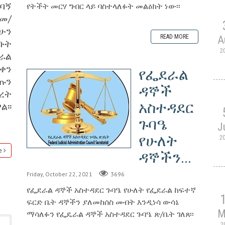
ግባኝ
የትችት መርሃ ግብር ላይ ባስተላለፉት መልዕክት ነው፡፡
መ/
ሁን
READ MORE
A
ቡት
2
ራል
በቀን
የፌደራል
ጡን
ዳኞች
ረት
አስተዳደር
፡፡
ጉባዔ
J
የሁለት
2
e
ዳኞችን...
Friday, October 22, 2021
3696
የፌደራል ዳኞች አስተዳደር ጉባዔ የሁለት የፌደራል ከፍተኛ
ፍርድ ቤት ዳኞችን ያለመከሰስ መብት እንዲነሳ ውሳኔ
M
ማሳለፉን የፌዴራል ዳኞች አስተዳደር ጉባዔ ጽ/ቤት ገለጸ፡፡
2